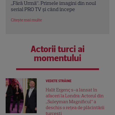
ul
Actorul din „Clanul Soprano” era celebru
cu M
pentru rolul lui Big Pussy
cunun
Citește mai multe
Citeș
Actorii turci ai
momentului
VEDETE STRĂINE
Halit Ergenç s-a lansat în
afaceri la Londra: Actorul din
„Suleyman Magnificul” a
deschis o rețea de plăcintării
turcești