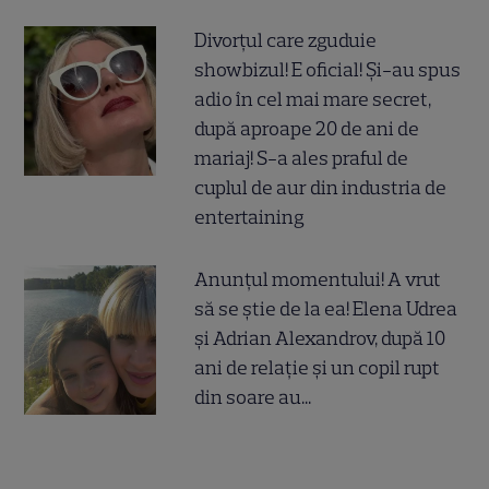
Divorțul care zguduie
showbizul! E oficial! Și-au spus
adio în cel mai mare secret,
după aproape 20 de ani de
mariaj! S-a ales praful de
cuplul de aur din industria de
entertaining
Anunțul momentului! A vrut
să se știe de la ea! Elena Udrea
și Adrian Alexandrov, după 10
ani de relație și un copil rupt
din soare au...