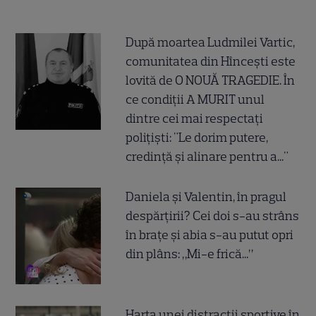
După moartea Ludmilei Vartic,
comunitatea din Hîncești este
lovită de O NOUĂ TRAGEDIE. În
ce condiții A MURIT unul
dintre cei mai respectați
polițiști: "Le dorim putere,
credință și alinare pentru a..."
Daniela și Valentin, în pragul
despărțirii? Cei doi s-au strâns
în brațe și abia s-au putut opri
din plâns: „Mi-e frică...”
Harta unei distracții sportive în