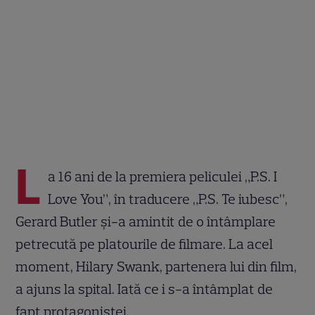
L
a 16 ani de la premiera peliculei „P.S. I
Love You”, în traducere „P.S. Te iubesc”,
Gerard Butler și-a amintit de o întâmplare
petrecută pe platourile de filmare. La acel
moment, Hilary Swank, partenera lui din film,
a ajuns la spital. Iată ce i s-a întâmplat de
fapt protagonistei.