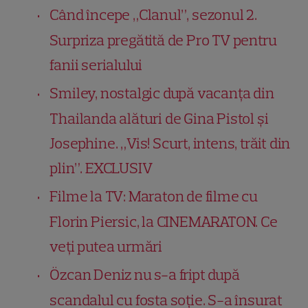
Când începe „Clanul”, sezonul 2.
Surpriza pregătită de Pro TV pentru
fanii serialului
Smiley, nostalgic după vacanța din
Thailanda alături de Gina Pistol și
Josephine. „Vis! Scurt, intens, trăit din
plin”. EXCLUSIV
Filme la TV: Maraton de filme cu
Florin Piersic, la CINEMARATON. Ce
veți putea urmări
Özcan Deniz nu s-a fript după
scandalul cu fosta soție. S-a însurat