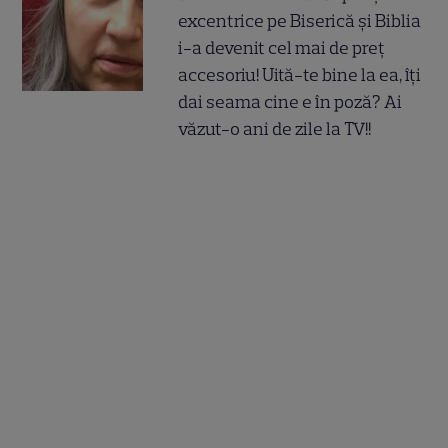
excentrice pe Biserică și Biblia
i-a devenit cel mai de preț
accesoriu! Uită-te bine la ea, îți
dai seama cine e în poză? Ai
văzut-o ani de zile la TV!!