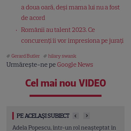
a doua oară, deși mama lui nu a fost
de acord
Românii au talent 2023. Ce
concurenți îi vor impresiona pe jurați
Gerard Butler
hilary swank
Urmărește-ne pe
Google News
Cel mai nou VIDEO
PE ACELAȘI SUBIECT
t în
Vincent Pastore a murit la 80 de ani.
Adri