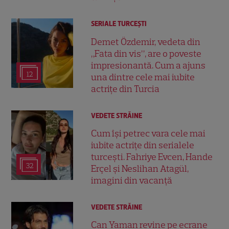
SERIALE TURCEŞTI
Demet Özdemir, vedeta din
„Fata din vis”, are o poveste
impresionantă. Cum a ajuns
12
una dintre cele mai iubite
actrițe din Turcia
VEDETE STRĂINE
Cum își petrec vara cele mai
iubite actrițe din serialele
turcești. Fahriye Evcen, Hande
32
Erçel și Neslihan Atagül,
imagini din vacanță
VEDETE STRĂINE
Can Yaman revine pe ecrane