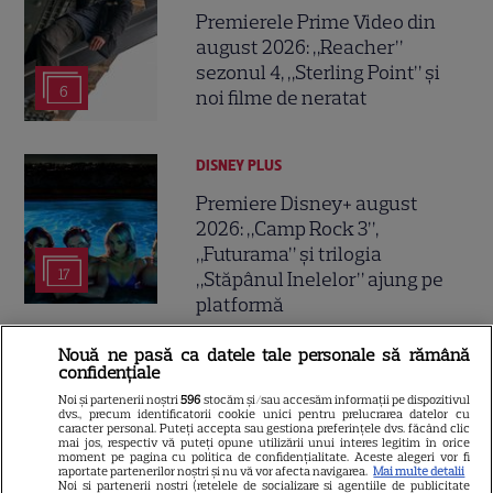
Premierele Prime Video din
august 2026: „Reacher”
sezonul 4, „Sterling Point” și
6
noi filme de neratat
DISNEY PLUS
Premiere Disney+ august
2026: „Camp Rock 3”,
„Futurama” și trilogia
17
„Stăpânul Inelelor” ajung pe
platformă
Nouă ne pasă ca datele tale personale să rămână
DISNEY PLUS
confidențiale
Premiere de neratat pe Netflix,
Noi și partenerii noștri
596
stocăm și/sau accesăm informații pe dispozitivul
dvs., precum identificatorii cookie unici pentru prelucrarea datelor cu
Disney+ și SkyShowtime în
caracter personal. Puteți accepta sau gestiona preferințele dvs. făcând clic
mai jos, respectiv vă puteți opune utilizării unui interes legitim în orice
august: seriale noi, filme de
moment pe pagina cu politica de confidențialitate. Aceste alegeri vor fi
15
raportate partenerilor noștri și nu vă vor afecta navigarea.
Mai multe detalii
colecție și vedete de top
Noi si partenerii nostri (retelele de socializare si agentiile de publicitate