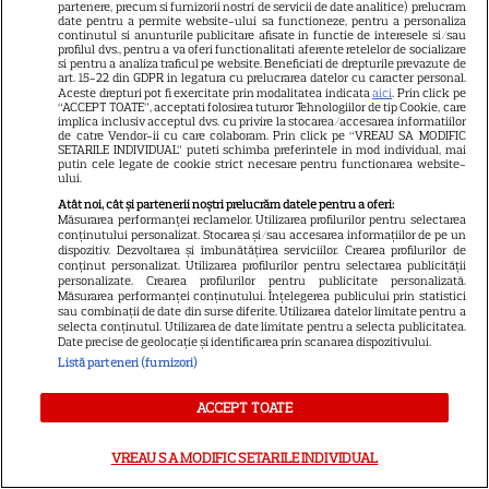
partenere, precum si furnizorii nostri de servicii de date analitice) prelucram
date pentru a permite website-ului sa functioneze, pentru a personaliza
continutul si anunturile publicitare afisate in functie de interesele si/sau
profilul dvs., pentru a va oferi functionalitati aferente retelelor de socializare
CINEMA
si pentru a analiza traficul pe website. Beneficiati de drepturile prevazute de
art. 15-22 din GDPR in legatura cu prelucrarea datelor cu caracter personal.
Eli Roth revine cu „Omul cu
Aceste drepturi pot fi exercitate prin modalitatea indicata
aici
. Prin click pe
“ACCEPT TOATE”, acceptati folosirea tuturor Tehnologiilor de tip Cookie, care
înghețata mortală”. Filmul
implica inclusiv acceptul dvs. cu privire la stocarea/accesarea informatiilor
de catre Vendor-ii cu care colaboram. Prin click pe “VREAU SA MODIFIC
horror în care copiii devin
SETARILE INDIVIDUAL” puteti schimba preferintele in mod individual, mai
5
criminali după ce mănâncă
putin cele legate de cookie strict necesare pentru functionarea website-
ului.
înghețată
Atât noi, cât și partenerii noștri prelucrăm datele pentru a oferi:
Măsurarea performanței reclamelor. Utilizarea profilurilor pentru selectarea
conținutului personalizat. Stocarea și/sau accesarea informațiilor de pe un
VEDETE STRĂINE
dispozitiv. Dezvoltarea și îmbunătățirea serviciilor. Crearea profilurilor de
conținut personalizat. Utilizarea profilurilor pentru selectarea publicității
personalizate. Crearea profilurilor pentru publicitate personalizată.
„Povestea peștelui posac”,
Măsurarea performanței conținutului. Înțelegerea publicului prin statistici
aventura animată inspirată
sau combinații de date din surse diferite. Utilizarea datelor limitate pentru a
selecta conținutul. Utilizarea de date limitate pentru a selecta publicitatea.
dintr-un bestseller The New
Date precise de geolocație și identificarea prin scanarea dispozitivului.
11
York Times, ajunge în
Listă parteneri (furnizori)
cinematografe pe 7 august
ACCEPT TOATE
NETFLIX
VREAU SA MODIFIC SETARILE INDIVIDUAL
Noutăți Netflix în august 2026: