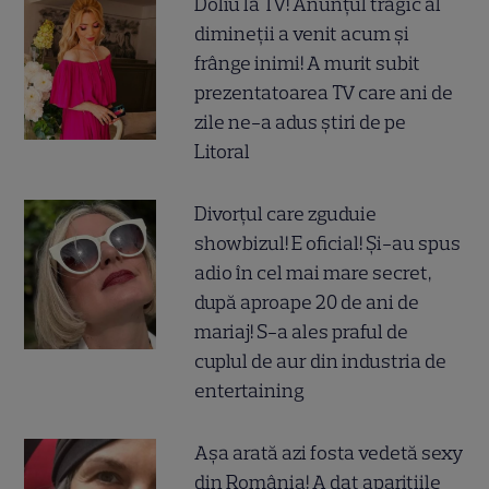
Doliu la TV! Anunțul tragic al
dimineții a venit acum și
frânge inimi! A murit subit
prezentatoarea TV care ani de
zile ne-a adus știri de pe
Litoral
Divorțul care zguduie
showbizul! E oficial! Și-au spus
adio în cel mai mare secret,
după aproape 20 de ani de
mariaj! S-a ales praful de
cuplul de aur din industria de
entertaining
Așa arată azi fosta vedetă sexy
din România! A dat aparițiile