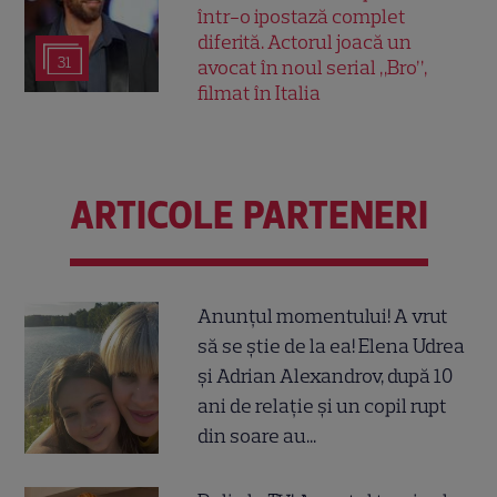
într-o ipostază complet
diferită. Actorul joacă un
31
avocat în noul serial „Bro”,
filmat în Italia
ARTICOLE PARTENERI
Anunțul momentului! A vrut
să se știe de la ea! Elena Udrea
și Adrian Alexandrov, după 10
ani de relație și un copil rupt
din soare au...