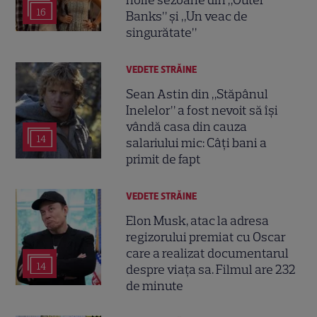
16
Banks” și „Un veac de
singurătate”
VEDETE STRĂINE
Sean Astin din „Stăpânul
Inelelor” a fost nevoit să își
vândă casa din cauza
14
salariului mic: Câți bani a
primit de fapt
VEDETE STRĂINE
Elon Musk, atac la adresa
regizorului premiat cu Oscar
care a realizat documentarul
14
despre viața sa. Filmul are 232
de minute