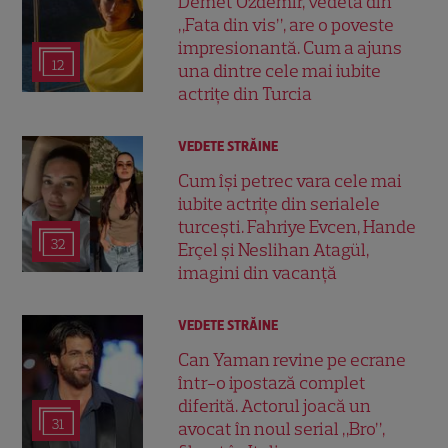
Demet Özdemir, vedeta din
„Fata din vis”, are o poveste
impresionantă. Cum a ajuns
12
una dintre cele mai iubite
actrițe din Turcia
VEDETE STRĂINE
Cum își petrec vara cele mai
iubite actrițe din serialele
turcești. Fahriye Evcen, Hande
32
Erçel și Neslihan Atagül,
imagini din vacanță
VEDETE STRĂINE
Can Yaman revine pe ecrane
într-o ipostază complet
diferită. Actorul joacă un
31
avocat în noul serial „Bro”,