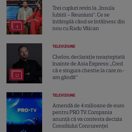
Trei cupluri revin la „Insula
Iubirii – Reuniuni”. Ce se
întâmplă când se întâlnesc din
4
nou cu Radu Vâlcan
TELEVIZIUNE
Cheloo, declarație neașteptată
înainte de Asia Express: „Cred
că e singura chestie la care m-
12
am gândit”
TELEVIZIUNE
Amendă de 4 milioane de euro
pentru PRO TV. Compania
anunță că va contesta decizia
Consiliului Concurenței