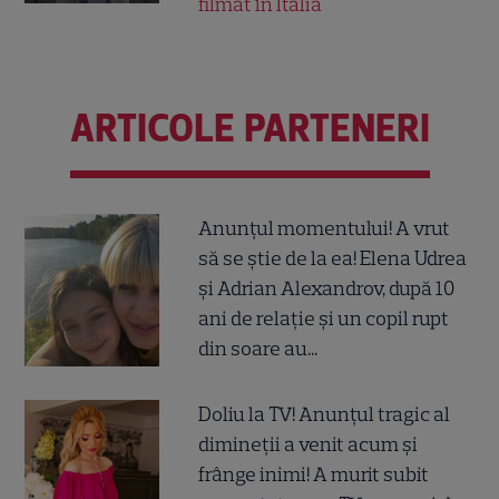
filmat în Italia
ARTICOLE PARTENERI
Anunțul momentului! A vrut
să se știe de la ea! Elena Udrea
și Adrian Alexandrov, după 10
ani de relație și un copil rupt
din soare au...
Doliu la TV! Anunțul tragic al
dimineții a venit acum și
frânge inimi! A murit subit