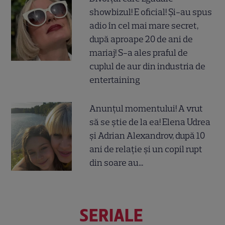
showbizul! E oficial! Și-au spus
adio în cel mai mare secret,
după aproape 20 de ani de
mariaj! S-a ales praful de
cuplul de aur din industria de
entertaining
Anunțul momentului! A vrut
să se știe de la ea! Elena Udrea
și Adrian Alexandrov, după 10
ani de relație și un copil rupt
din soare au...
SERIALE