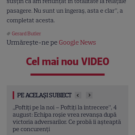
susţin că am renunţat în totalitate la relaţiile
pasagere. Nu sunt un îngeraş, asta e clar”, a
completat acesta.
Gerard Butler
Urmărește-ne pe
Google News
Cel mai nou VIDEO
PE ACELAȘI SUBIECT
”, 4
Grila TV de toamnă 2026: toate
Schi
upă
premierele confirmate la Pro TV și
Sezo
eaptă
Antena 1. Ce show-uri și seriale revin din
șans
septembrie
Citeș