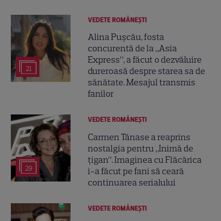
VEDETE ROMÂNEŞTI
Alina Pușcău, fosta
concurentă de la „Asia
Express”, a făcut o dezvăluire
21
dureroasă despre starea sa de
sănătate. Mesajul transmis
fanilor
VEDETE ROMÂNEŞTI
Carmen Tănase a reaprins
nostalgia pentru „Inimă de
țigan”. Imaginea cu Flăcărica
29
i-a făcut pe fani să ceară
continuarea serialului
VEDETE ROMÂNEŞTI