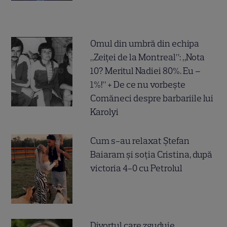
Omul din umbră din echipa
„Zeiței de la Montreal”: „Nota
10? Meritul Nadiei 80%. Eu –
1%!” + De ce nu vorbește
Comăneci despre barbariile lui
Karolyi
Cum s-au relaxat Ștefan
Baiaram și soția Cristina, după
victoria 4-0 cu Petrolul
Divorțul care zguduie