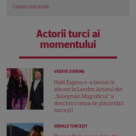
Citește mai multe
Actorii turci ai
momentului
VEDETE STRĂINE
Halit Ergenç s-a lansat în
afaceri la Londra: Actorul din
„Suleyman Magnificul” a
deschis o rețea de plăcintării
turcești
SERIALE TURCEŞTI