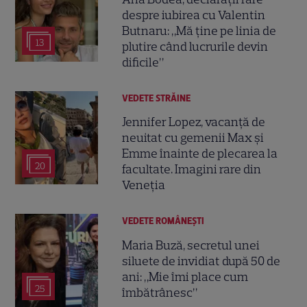
despre iubirea cu Valentin
Butnaru: „Mă ține pe linia de
13
plutire când lucrurile devin
dificile”
VEDETE STRĂINE
Jennifer Lopez, vacanță de
neuitat cu gemenii Max și
Emme înainte de plecarea la
20
facultate. Imagini rare din
Veneția
VEDETE ROMÂNEŞTI
Maria Buză, secretul unei
siluete de invidiat după 50 de
ani: „Mie îmi place cum
25
îmbătrânesc”