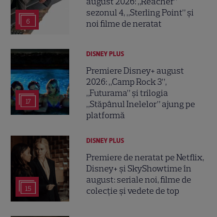
august 2026: „Reacher”
sezonul 4, „Sterling Point” și
6
noi filme de neratat
DISNEY PLUS
Premiere Disney+ august
2026: „Camp Rock 3”,
„Futurama” și trilogia
17
„Stăpânul Inelelor” ajung pe
platformă
DISNEY PLUS
Premiere de neratat pe Netflix,
Disney+ și SkyShowtime în
august: seriale noi, filme de
15
colecție și vedete de top