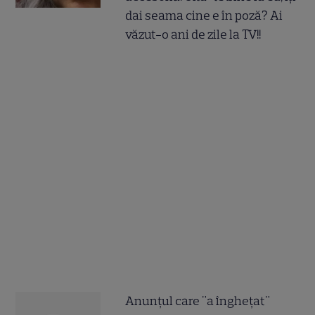
dai seama cine e în poză? Ai
văzut-o ani de zile la TV!!
Anunțul care "a înghețat"