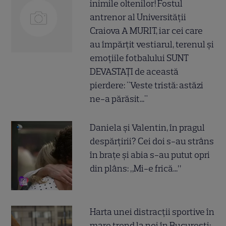
inimile oltenilor! Fostul
antrenor al Universității
Craiova A MURIT, iar cei care
au împărțit vestiarul, terenul și
emoțiile fotbalului SUNT
DEVASTAȚI de această
pierdere: "Veste tristă: astăzi
ne-a părăsit..."
Daniela și Valentin, în pragul
despărțirii? Cei doi s-au strâns
în brațe și abia s-au putut opri
din plâns: „Mi-e frică...”
Harta unei distracții sportive în
mare trend la noi în București: