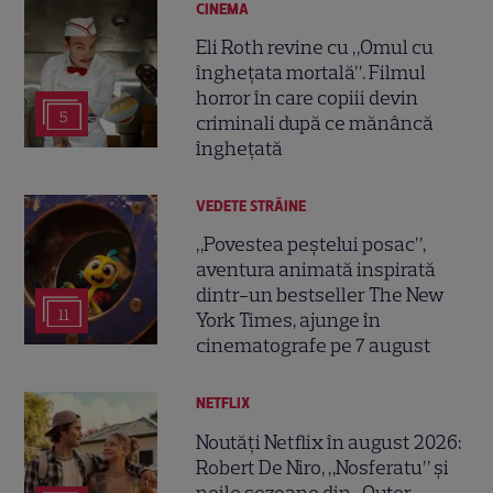
CINEMA
Eli Roth revine cu „Omul cu
înghețata mortală”. Filmul
horror în care copiii devin
5
criminali după ce mănâncă
înghețată
VEDETE STRĂINE
„Povestea peștelui posac”,
aventura animată inspirată
dintr-un bestseller The New
11
York Times, ajunge în
cinematografe pe 7 august
NETFLIX
Noutăți Netflix în august 2026:
Robert De Niro, „Nosferatu” și
noile sezoane din „Outer