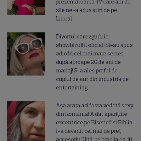
prezentatoarea TV care ani de
zile ne-a adus știri de pe
Litoral
Divorțul care zguduie
showbizul! E oficial! Și-au spus
adio în cel mai mare secret,
după aproape 20 de ani de
mariaj! S-a ales praful de
cuplul de aur din industria de
entertaining
Așa arată azi fosta vedetă sexy
din România! A dat aparițiile
excentrice pe Biserică și Biblia
i-a devenit cel mai de preț
accesoriu! Uită-te bine la ea, îți