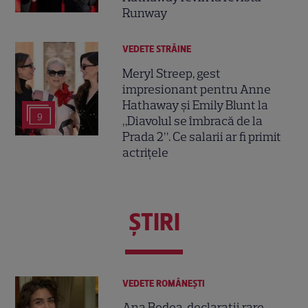
Runway
VEDETE STRĂINE
Meryl Streep, gest
impresionant pentru Anne
Hathaway și Emily Blunt la
9
„Diavolul se îmbracă de la
Prada 2”. Ce salarii ar fi primit
actrițele
ŞTIRI
VEDETE ROMÂNEŞTI
Ana Bodea, declarații rare