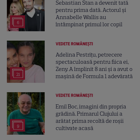
Sebastian Stan a devenit tată
pentru prima dată. Actorul și
Annabelle Wallis au
6
întâmpinat primul lor copil
VEDETE ROMÂNEŞTI
Adelina Pestrițu, petrecere
spectaculoasă pentru fiica ei,
Zeny. A împlinit 8 ani și a avut o
21
mașină de Formula 1 adevărată
VEDETE ROMÂNEŞTI
Emil Boc, imagini din propria
grădină. Primarul Clujului a
arătat prima recoltă de roșii
9
cultivate acasă