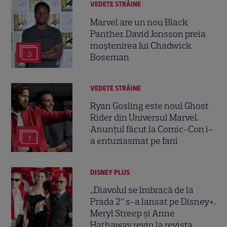
VEDETE STRĂINE
Marvel are un nou Black
Panther. David Jonsson preia
moștenirea lui Chadwick
3
Boseman
VEDETE STRĂINE
Ryan Gosling este noul Ghost
Rider din Universul Marvel.
Anunțul făcut la Comic-Con i-
7
a entuziasmat pe fani
DISNEY PLUS
„Diavolul se îmbracă de la
Prada 2” s-a lansat pe Disney+.
Meryl Streep și Anne
Hathaway revin la revista