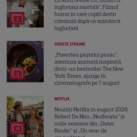
înghețata mortală”. Filmul
horror în care copiii devin
5
criminali după ce mănâncă
înghețată
VEDETE STRĂINE
„Povestea peștelui posac”,
aventura animată inspirată
dintr-un bestseller The New
11
York Times, ajunge în
cinematografe pe 7 august
NETFLIX
Noutăți Netflix în august 2026:
Robert De Niro, „Nosferatu” și
noile sezoane din „Outer
16
Banks” și „Un veac de