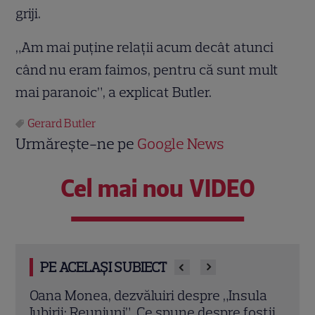
griji.
„Am mai puţine relaţii acum decât atunci
când nu eram faimos, pentru că sunt mult
mai paranoic”, a explicat Butler.
Gerard Butler
Urmărește-ne pe
Google News
Cel mai nou VIDEO
PE ACELAȘI SUBIECT
la
Grila TV de toamnă 2026: toate
Eren
știi
premierele confirmate la Pro TV și
Turci