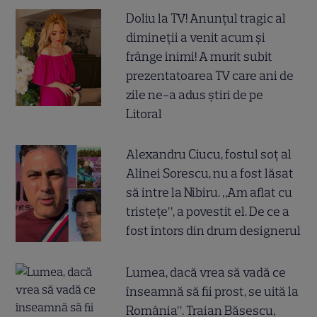
Doliu la TV! Anunțul tragic al
dimineții a venit acum și
frânge inimi! A murit subit
prezentatoarea TV care ani de
zile ne-a adus știri de pe
Litoral
Alexandru Ciucu, fostul soț al
Alinei Sorescu, nu a fost lăsat
să intre la Nibiru. „Am aflat cu
tristețe”, a povestit el. De ce a
fost întors din drum designerul
Lumea, dacă vrea să vadă ce
înseamnă să fii prost, se uită la
România”. Traian Băsescu,