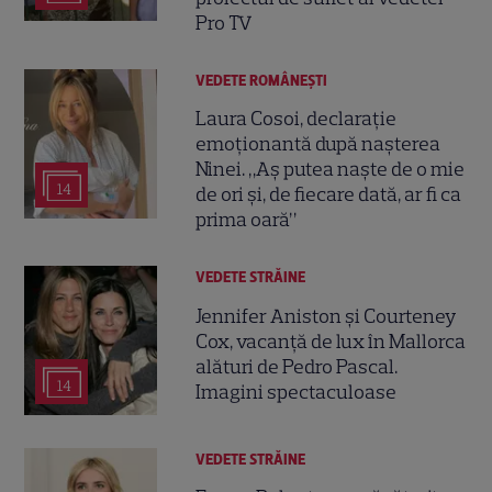
Pro TV
VEDETE ROMÂNEŞTI
Laura Cosoi, declarație
emoționantă după nașterea
Ninei. „Aș putea naște de o mie
14
de ori și, de fiecare dată, ar fi ca
prima oară”
VEDETE STRĂINE
Jennifer Aniston și Courteney
Cox, vacanță de lux în Mallorca
alături de Pedro Pascal.
14
Imagini spectaculoase
VEDETE STRĂINE