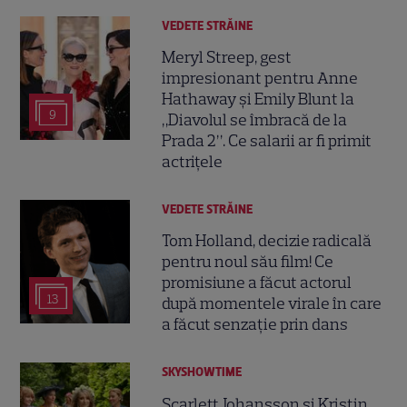
VEDETE STRĂINE
Meryl Streep, gest
impresionant pentru Anne
Hathaway și Emily Blunt la
9
„Diavolul se îmbracă de la
Prada 2”. Ce salarii ar fi primit
actrițele
VEDETE STRĂINE
Tom Holland, decizie radicală
pentru noul său film! Ce
promisiune a făcut actorul
13
după momentele virale în care
a făcut senzație prin dans
SKYSHOWTIME
Scarlett Johansson și Kristin