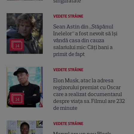
singurătate”
VEDETE STRĂINE
Sean Astin din „Stăpânul
Inelelor” a fost nevoit să își
vândă casa din cauza
14
salariului mic: Câți bani a
primit de fapt
VEDETE STRĂINE
Elon Musk, atac la adresa
regizorului premiat cu Oscar
care a realizat documentarul
14
despre viața sa. Filmul are 232
de minute
VEDETE STRĂINE