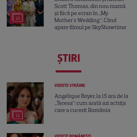
Scott Thomas, din nou mamă
și fiică pe ecran în „My
13
Mother's Wedding”. Când
apare filmul pe SkyShowtime
ŞTIRI
VEDETE STRĂINE
Angélique Boyer, la 15 ani de la
„Teresa”: cum arată azi actrița
care a cucerit România
12
VEDETE ROMÂNEŞTI