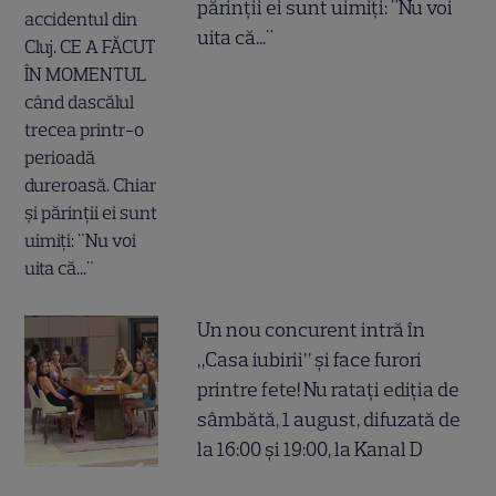
părinții ei sunt uimiți: "Nu voi
uita că..."
Un nou concurent intră în
„Casa iubirii” și face furori
printre fete! Nu ratați ediția de
sâmbătă, 1 august, difuzată de
la 16:00 și 19:00, la Kanal D