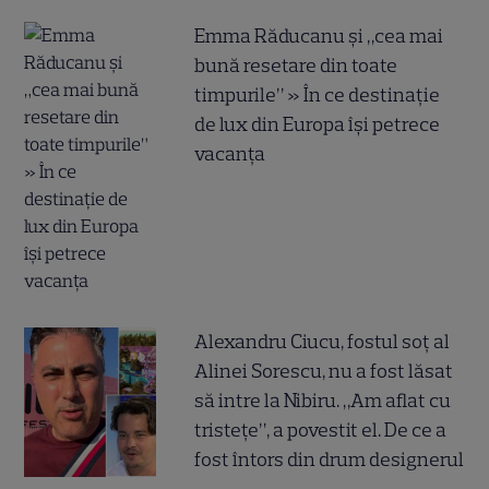
Emma Răducanu și „cea mai
bună resetare din toate
timpurile” » În ce destinație
de lux din Europa își petrece
vacanța
Alexandru Ciucu, fostul soț al
Alinei Sorescu, nu a fost lăsat
să intre la Nibiru. „Am aflat cu
tristețe”, a povestit el. De ce a
fost întors din drum designerul