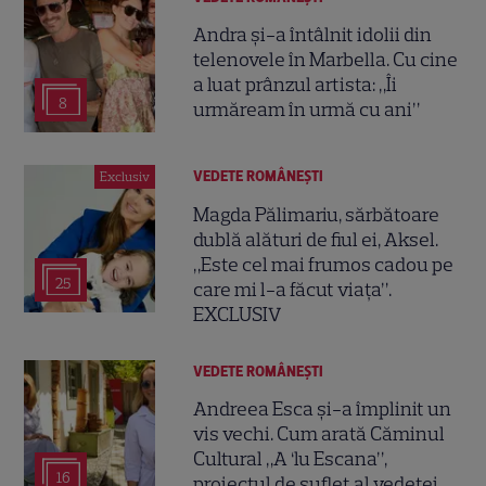
Andra și-a întâlnit idolii din
telenovele în Marbella. Cu cine
a luat prânzul artista: „Îi
8
urmăream în urmă cu ani”
VEDETE ROMÂNEŞTI
Exclusiv
Magda Pălimariu, sărbătoare
dublă alături de fiul ei, Aksel.
„Este cel mai frumos cadou pe
25
care mi l-a făcut viața”.
EXCLUSIV
VEDETE ROMÂNEŞTI
Andreea Esca și-a împlinit un
vis vechi. Cum arată Căminul
Cultural „A ‘lu Escana”,
16
proiectul de suflet al vedetei