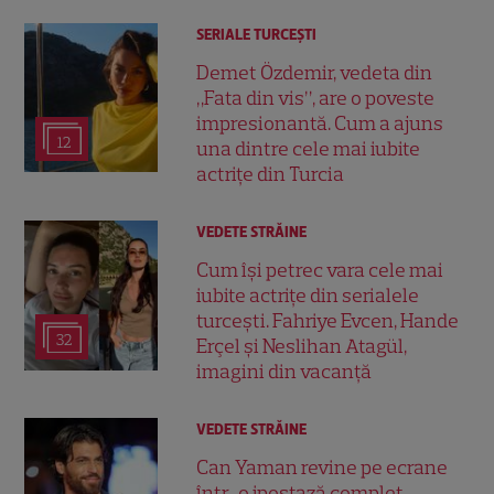
SERIALE TURCEŞTI
Demet Özdemir, vedeta din
„Fata din vis”, are o poveste
impresionantă. Cum a ajuns
12
una dintre cele mai iubite
actrițe din Turcia
VEDETE STRĂINE
Cum își petrec vara cele mai
iubite actrițe din serialele
turcești. Fahriye Evcen, Hande
32
Erçel și Neslihan Atagül,
imagini din vacanță
VEDETE STRĂINE
Can Yaman revine pe ecrane
într-o ipostază complet