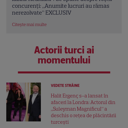
mas
Antena 1. Ce show-uri și seriale revin din
fost 
septembrie
Citeș
Citește mai multe
Actorii turci ai
momentului
VEDETE STRĂINE
Halit Ergenç s-a lansat în
afaceri la Londra: Actorul din
„Suleyman Magnificul” a
deschis o rețea de plăcintării
turcești