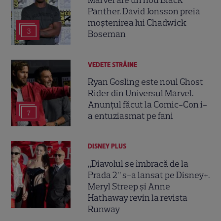
Marvel are un nou Black
Panther. David Jonsson preia
moștenirea lui Chadwick
3
Boseman
VEDETE STRĂINE
Ryan Gosling este noul Ghost
Rider din Universul Marvel.
Anunțul făcut la Comic-Con i-
7
a entuziasmat pe fani
DISNEY PLUS
„Diavolul se îmbracă de la
Prada 2” s-a lansat pe Disney+.
Meryl Streep și Anne
Hathaway revin la revista
Runway