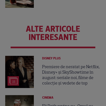
ALTE ARTICOLE
INTERESANTE
DISNEY PLUS
Premiere de neratat pe Netflix,
Disney+ și SkyShowtime în
august: seriale noi, filme de
15
colecție și vedete de top
CINEMA
Eli Roth revine cu „Omul cu