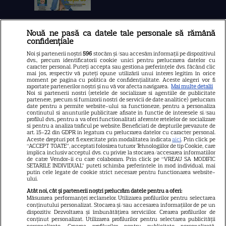
Nouă ne pasă ca datele tale personale să rămână
Libertatea
confidențiale
Libertatea pentru femei
Noi și partenerii noștri
596
stocăm și/sau accesăm informații pe dispozitivul
dvs., precum identificatorii cookie unici pentru prelucrarea datelor cu
GSP
caracter personal. Puteți accepta sau gestiona preferințele dvs. făcând clic
mai jos, respectiv vă puteți opune utilizării unui interes legitim în orice
Știri mondene
moment pe pagina cu politica de confidențialitate. Aceste alegeri vor fi
raportate partenerilor noștri și nu vă vor afecta navigarea.
Mai multe detalii
Noi si partenerii nostri (retelele de socializare si agentiile de publicitate
Avantaje
partenere, precum si furnizorii nostri de servicii de date analitice) prelucram
date pentru a permite website-ului sa functioneze, pentru a personaliza
Elle
continutul si anunturile publicitare afisate in functie de interesele si/sau
profilul dvs., pentru a va oferi functionalitati aferente retelelor de socializare
Unica
si pentru a analiza traficul pe website. Beneficiati de drepturile prevazute de
art. 15-22 din GDPR in legatura cu prelucrarea datelor cu caracter personal.
Retete practice
Aceste drepturi pot fi exercitate prin modalitatea indicata
aici
. Prin click pe
“ACCEPT TOATE”, acceptati folosirea tuturor Tehnologiilor de tip Cookie, care
implica inclusiv acceptul dvs. cu privire la stocarea/accesarea informatiilor
de catre Vendor-ii cu care colaboram. Prin click pe “VREAU SA MODIFIC
SETARILE INDIVIDUAL” puteti schimba preferintele in mod individual, mai
URMĂREȘTE-NE PE
putin cele legate de cookie strict necesare pentru functionarea website-
ului.
Atât noi, cât și partenerii noștri prelucrăm datele pentru a oferi:
Măsurarea performanței reclamelor. Utilizarea profilurilor pentru selectarea
conținutului personalizat. Stocarea și/sau accesarea informațiilor de pe un
dispozitiv. Dezvoltarea și îmbunătățirea serviciilor. Crearea profilurilor de
conținut personalizat. Utilizarea profilurilor pentru selectarea publicității
Copyright
2026
Ringier Romania – Toate Drepturile rezervate
personalizate. Crearea profilurilor pentru publicitate personalizată.