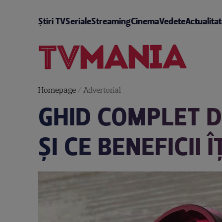
Știri TV
Seriale
Streaming
Cinema
Vedete
Actualita
Homepage
/
Advertorial
GHID COMPLET D
ȘI CE BENEFICII 