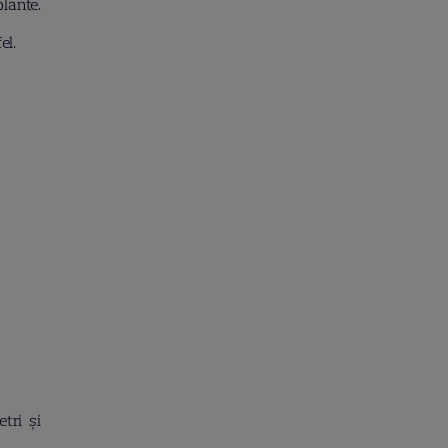
lante.
el.
tri și