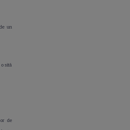
ude un
 o sită
șor de