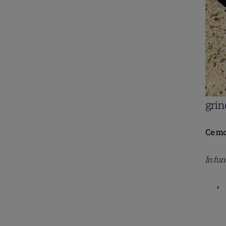
grin
Ce mod
În fu