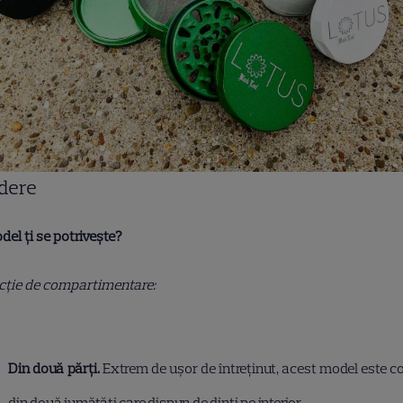
dere
el ți se potrivește?
ncție de compartimentare:
Din două părți.
Extrem de ușor de întreținut, acest model este 
din două jumătăți care dispun de dinți pe interior.