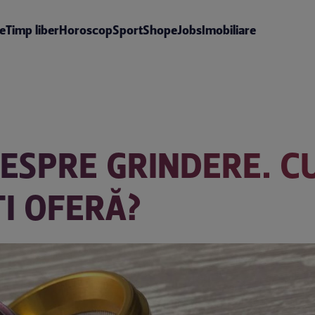
te
Timp liber
Horoscop
Sport
Shop
eJobs
Imobiliare
ESPRE GRINDERE. C
ÎȚI OFERĂ?