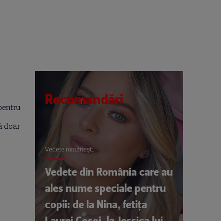
Recomandări
entru
tă doar
Vedete româneşti
Vedete din România care au
ales nume speciale pentru
copii: de la Nina, fetița
Laurei Cosoi, la Jessica lui