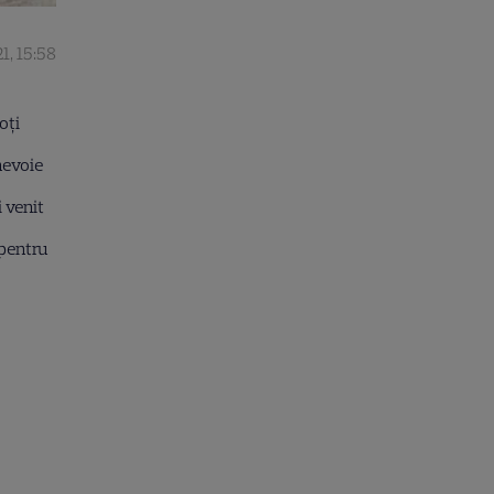
1, 15:58
oți
nevoie
i venit
 pentru