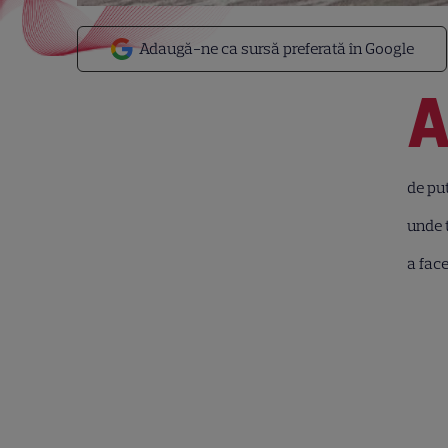
Adaugă-ne ca sursă preferată în Google
de puț
unde t
a face