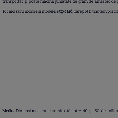
transportat și poate măcina jumătate de gram de amestec de p
Tot aici sunt incluse și modelele
tip card
, care pot fi ținute în portof
Mediu.
Dimensiunea lor este situată între 40 și 60 de milime