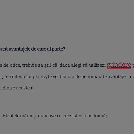
unt avantajele de care ai parte?
grindere
e de orice, trebuie să știi că, d
acă alegi să utilizezi
p
irea diferitelor plante, te vei bucura de nenumărate avantaje. Ia
a dintre acestea!
Plantele mărunțite vor avea o consistență uniformă;