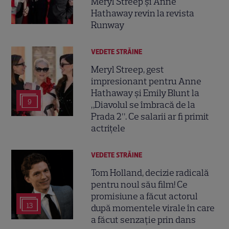
Meryl Streep și Anne
Hathaway revin la revista
Runway
VEDETE STRĂINE
Meryl Streep, gest
impresionant pentru Anne
Hathaway și Emily Blunt la
9
„Diavolul se îmbracă de la
Prada 2”. Ce salarii ar fi primit
actrițele
VEDETE STRĂINE
Tom Holland, decizie radicală
pentru noul său film! Ce
promisiune a făcut actorul
13
după momentele virale în care
a făcut senzație prin dans