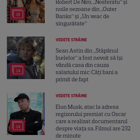
Robert De Niro, „Nosferatu” și
noile sezoane din „Outer
16
Banks” și „Un veac de
singurătate”
VEDETE STRĂINE
Sean Astin din „Stăpânul
Inelelor” a fost nevoit să își
vândă casa din cauza
14
salariului mic: Câți bani a
primit de fapt
VEDETE STRĂINE
Elon Musk, atac la adresa
regizorului premiat cu Oscar
care a realizat documentarul
14
despre viața sa. Filmul are 232
de minute