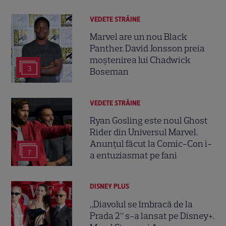
VEDETE STRĂINE
Marvel are un nou Black
Panther. David Jonsson preia
moștenirea lui Chadwick
3
Boseman
VEDETE STRĂINE
Ryan Gosling este noul Ghost
Rider din Universul Marvel.
Anunțul făcut la Comic-Con i-
7
a entuziasmat pe fani
DISNEY PLUS
„Diavolul se îmbracă de la
Prada 2” s-a lansat pe Disney+.