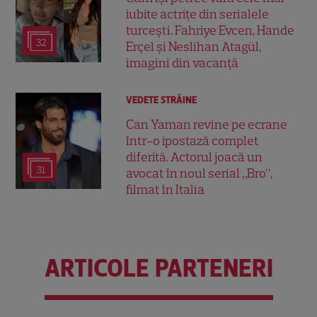
iubite actrițe din serialele
turcești. Fahriye Evcen, Hande
32
Erçel și Neslihan Atagül,
imagini din vacanță
VEDETE STRĂINE
Can Yaman revine pe ecrane
într-o ipostază complet
diferită. Actorul joacă un
31
avocat în noul serial „Bro”,
filmat în Italia
ARTICOLE PARTENERI