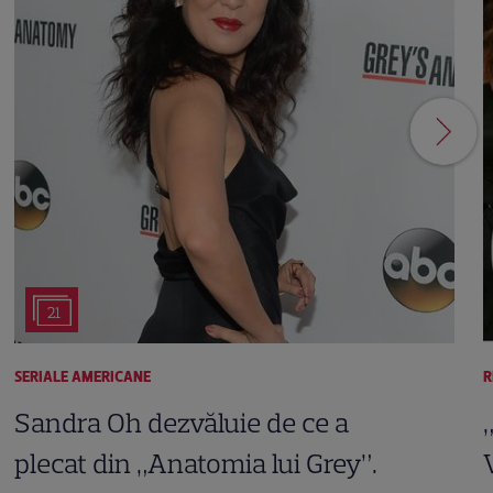
21
SERIALE AMERICANE
R
Sandra Oh dezvăluie de ce a
plecat din „Anatomia lui Grey”.