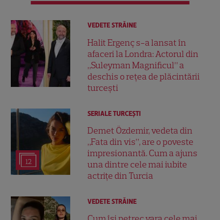
VEDETE STRĂINE
Halit Ergenç s-a lansat în
afaceri la Londra: Actorul din
„Suleyman Magnificul” a
deschis o rețea de plăcintării
turcești
SERIALE TURCEŞTI
Demet Özdemir, vedeta din
„Fata din vis”, are o poveste
impresionantă. Cum a ajuns
12
una dintre cele mai iubite
actrițe din Turcia
VEDETE STRĂINE
Cum își petrec vara cele mai