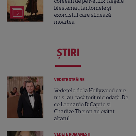
coreean de pe Netflix: Regele
blestemat, fantomele și
5
exorcistul care sfidează
moartea
ŞTIRI
VEDETE STRĂINE
Vedetele de la Hollywood care
nu s-au căsătorit niciodată. De
ce Leonardo DiCaprio și
Charlize Theron au evitat
altarul
VEDETE ROMÂNEŞTI