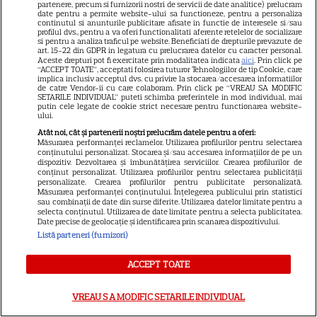
partenere, precum si furnizorii nostri de servicii de date analitice) prelucram
Despre Tvmania
date pentru a permite website-ului sa functioneze, pentru a personaliza
continutul si anunturile publicitare afisate in functie de interesele si/sau
profilul dvs., pentru a va oferi functionalitati aferente retelelor de socializare
Contact
si pentru a analiza traficul pe website. Beneficiati de drepturile prevazute de
art. 15-22 din GDPR in legatura cu prelucrarea datelor cu caracter personal.
Contacte televiziuni
Aceste drepturi pot fi exercitate prin modalitatea indicata
aici
. Prin click pe
“ACCEPT TOATE”, acceptati folosirea tuturor Tehnologiilor de tip Cookie, care
Abonamente
implica inclusiv acceptul dvs. cu privire la stocarea/accesarea informatiilor
de catre Vendor-ii cu care colaboram. Prin click pe “VREAU SA MODIFIC
SETARILE INDIVIDUAL” puteti schimba preferintele in mod individual, mai
Publicitate
putin cele legate de cookie strict necesare pentru functionarea website-
ului.
Termeni și condiții
Atât noi, cât și partenerii noștri prelucrăm datele pentru a oferi:
Despre cookies
Măsurarea performanței reclamelor. Utilizarea profilurilor pentru selectarea
conținutului personalizat. Stocarea și/sau accesarea informațiilor de pe un
Politica de confidenţialitate
dispozitiv. Dezvoltarea și îmbunătățirea serviciilor. Crearea profilurilor de
conținut personalizat. Utilizarea profilurilor pentru selectarea publicității
personalizate. Crearea profilurilor pentru publicitate personalizată.
Sitemap
Măsurarea performanței conținutului. Înțelegerea publicului prin statistici
sau combinații de date din surse diferite. Utilizarea datelor limitate pentru a
selecta conținutul. Utilizarea de date limitate pentru a selecta publicitatea.
Date precise de geolocație și identificarea prin scanarea dispozitivului.
Listă parteneri (furnizori)
NUMĂRUL CURENT
ACCEPT TOATE
ABONEAZA-TE LA REVISTĂ
VREAU SA MODIFIC SETARILE INDIVIDUAL