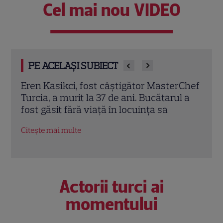
Cel mai nou VIDEO
PE ACELAȘI SUBIECT
rChef
Trei cupluri revin la „Insula Iubirii –
Chel
l a
Reuniuni”. Ce se întâmplă când se
de A
întâlnesc din nou cu Radu Vâlcan
ches
Citește mai multe
Citeș
Actorii turci ai
momentului