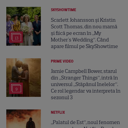
SKYSHOWTIME
Scarlett Johansson și Kristin
Scott Thomas, din nou mamă
și fiică pe ecran în „My
13
Mother's Wedding”. Când
apare filmul pe SkyShowtime
PRIME VIDEO
Jamie Campbell Bower, starul
din „Stranger Things”, intră în
universul „Stăpânul Inelelor”.
9
Ce rol legendar va interpreta în
sezonul 3
NETFLIX
„Palatul de Est”, noul fenomen