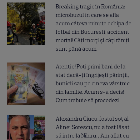
Breaking tragic în România:
microbuzul în care se afla
acum câteva minute echipa de
fotbal din București, accident
mortal! Câți morți și câți răniți
sunt până acum
Atenție! Poți primi bani de la
stat dacă-ți îngrijești părinții,
bunicii sau pe cineva vârstnic
din familie. Acum s-a decis!
Cum trebuie să procedezi
Alexandru Ciucu, fostul soț al
Alinei Sorescu, nu a fost lăsat
să intre la Nibiru. „Am aflat cu