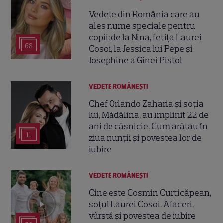
Vedete din România care au
ales nume speciale pentru
copii: de la Nina, fetița Laurei
68
Cosoi, la Jessica lui Pepe și
Josephine a Ginei Pistol
VEDETE ROMÂNEŞTI
Chef Orlando Zaharia și soția
lui, Mădălina, au împlinit 22 de
ani de căsnicie. Cum arătau în
11
ziua nunții și povestea lor de
iubire
VEDETE ROMÂNEŞTI
Cine este Cosmin Curticăpean,
soțul Laurei Cosoi. Afaceri,
vârstă și povestea de iubire