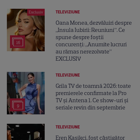
TELEVIZIUNE
Exclusiv
Oana Monea, dezvăluiri despre
„Insula Iubirii: Reuniuni”. Ce
spune despre foștii
16
concurenți: „Anumite lucruri
au rămas nerezolvate”
EXCLUSIV
TELEVIZIUNE
Grila TV de toamnă 2026: toate
premierele confirmate la Pro
TV și Antena 1. Ce show-uri și
9
seriale revin din septembrie
TELEVIZIUNE
Eren Kasikci, fost câștigător