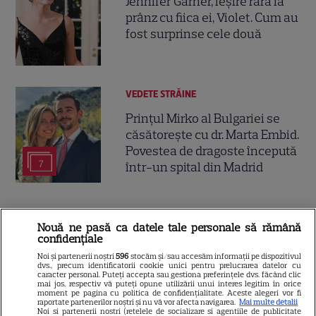
Jennifer Garner, ieșire rară la
prânz cu fiica ei, Violet. Cum au
fost surprinse cele două
VEDETE STRĂINE
Prințul Mirko al Bulgariei se
căsătorește cu dr. Marta Embid.
Povestea de dragoste începută
7
într-un spital din Madrid
Nouă ne pasă ca datele tale personale să rămână
confidențiale
Noi și partenerii noștri
596
stocăm și/sau accesăm informații pe dispozitivul
dvs., precum identificatorii cookie unici pentru prelucrarea datelor cu
caracter personal. Puteți accepta sau gestiona preferințele dvs. făcând clic
mai jos, respectiv vă puteți opune utilizării unui interes legitim în orice
moment pe pagina cu politica de confidențialitate. Aceste alegeri vor fi
raportate partenerilor noștri și nu vă vor afecta navigarea.
Mai multe detalii
Noi si partenerii nostri (retelele de socializare si agentiile de publicitate