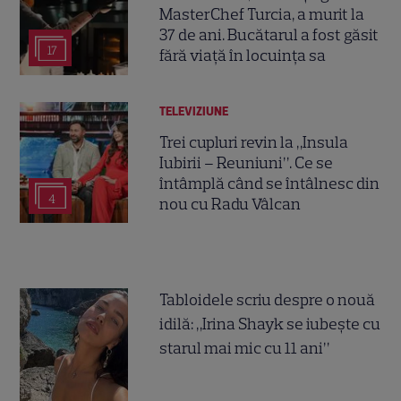
MasterChef Turcia, a murit la
37 de ani. Bucătarul a fost găsit
17
fără viață în locuința sa
TELEVIZIUNE
Trei cupluri revin la „Insula
Iubirii – Reuniuni”. Ce se
întâmplă când se întâlnesc din
4
nou cu Radu Vâlcan
Tabloidele scriu despre o nouă
idilă: „Irina Shayk se iubește cu
starul mai mic cu 11 ani”