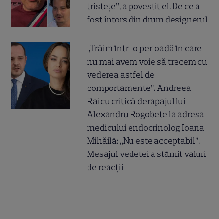
tristețe”, a povestit el. De ce a
fost întors din drum designerul
„Trăim într-o perioadă în care
nu mai avem voie să trecem cu
vederea astfel de
comportamente”. Andreea
Raicu critică derapajul lui
Alexandru Rogobete la adresa
medicului endocrinolog Ioana
Mihăilă: „Nu este acceptabil”.
Mesajul vedetei a stârnit valuri
de reacții