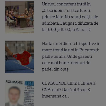
Un nou concurent intră în
„Casa iubirii” și face furori
printre fete! Nu ratați ediția de
sâmbătă, 1 august, difuzată de
la 16:00 și 19:00, la Kanal D
Harta unei distracții sportive în
mare trend la noi în București:
padle tennis. Unde găsești
cele mai bune terenuri de
padel din oraș
CE ASCUNDE ultima CIFRA a
CNP-ului? Dacă ai 3 sau 8
însemană că...