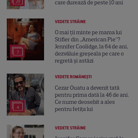
29
care durează de peste 10 ani
VEDETE STRĂINE
O mai ții minte pe mama lui
Stifler din „American Pie”?
Jennifer Coolidge, la 64 de ani,
7
dezvăluie greșeala pe care o
regretă și astăzi
VEDETE ROMÂNEŞTI
Cezar Ouatu a devenit tată
pentru prima dată la 46 de ani.
Ce nume deosebit a ales
4
pentru fetița lui
VEDETE STRĂINE