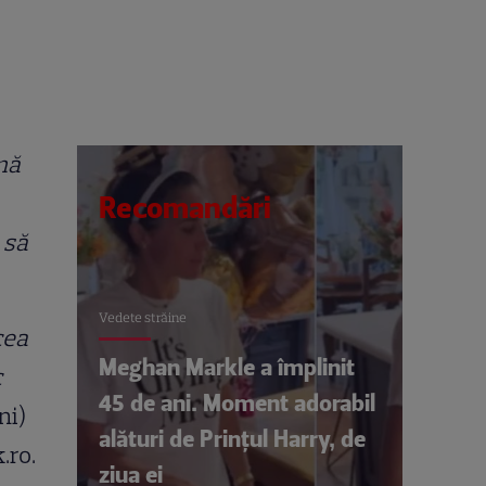
ună
Recomandări
 să
Vedete străine
cea
Meghan Markle a împlinit
c
45 de ani. Moment adorabil
ni)
alături de Prințul Harry, de
.ro.
ziua ei