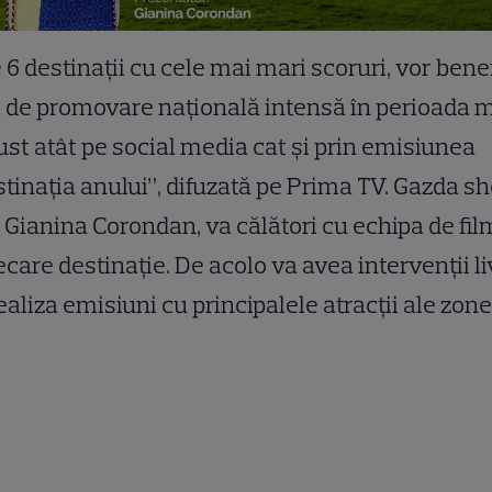
 6 destinații cu cele mai mari scoruri, vor bene
 de promovare națională intensă în perioada 
st atât pe social media cat și prin emisiunea
tinația anului”, difuzată pe Prima TV. Gazda s
, Gianina Corondan, va călători cu echipa de fi
iecare destinație. De acolo va avea intervenții li
ealiza emisiuni cu principalele atracții ale zone