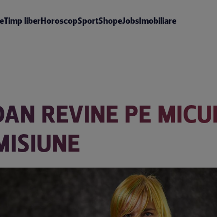
te
Timp liber
Horoscop
Sport
Shop
eJobs
Imobiliare
AN REVINE PE MICUL
MISIUNE