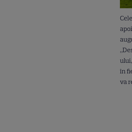
Cele
apoi
augu
„Des
ului
în f
va r