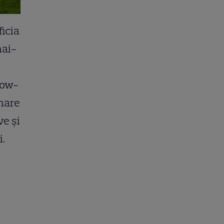
ficia
mai-
how-
lmare
ve și
i.