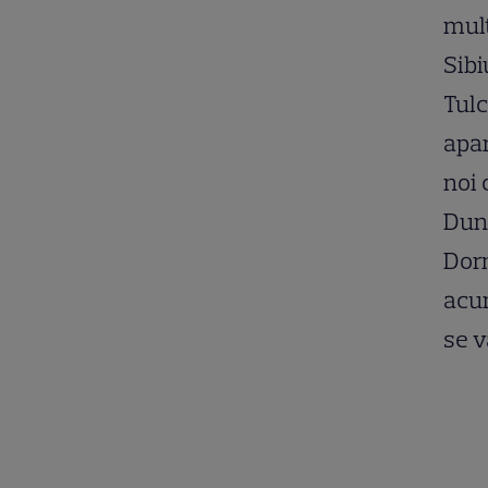
mulț
Sibi
Tulc
apar
noi 
Dună
Dorn
acum
se v