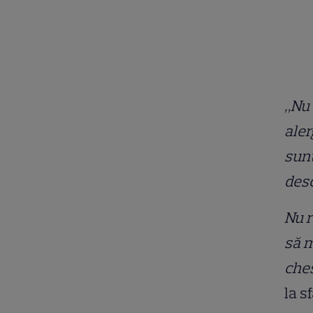
„Nu 
aler
sunt
desc
Nu r
să m
ches
la s