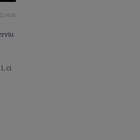
2, 14:05
erviu
a
1, ci