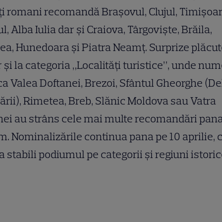
i romani recomandă Brașovul, Clujul, Timișoar
ul, Alba Iulia dar și Craiova, Târgoviște, Brăila,
ea, Hunedoara și Piatra Neamț. Surprize plăcu
 și la categoria „Localități turistice”, unde nu
ca Valea Doftanei, Brezoi, Sfântul Gheorghe (De
rii), Rimetea, Breb, Slănic Moldova sau Vatra
ei au strâns cele mai multe recomandări pan
. Nominalizările continua pana pe 10 aprilie, 
a stabili podiumul pe categorii și regiuni istoric