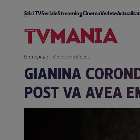
Știri TV
Seriale
Streaming
Cinema
Vedete
Actualita
Homepage
/
Vedete româneşti
GIANINA COROND
POST VA AVEA E