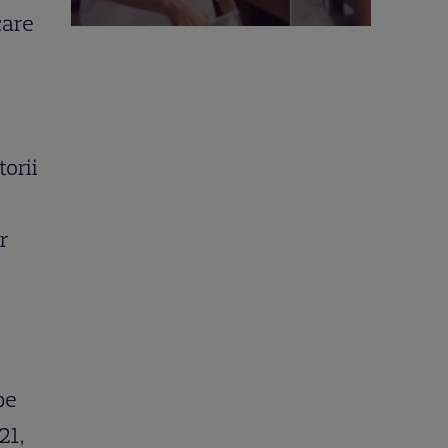
care
torii
r
pe
21,