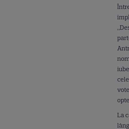
Într
impl
„Des
part
Antr
nomi
iube
cele
vote
opte
La c
lâng