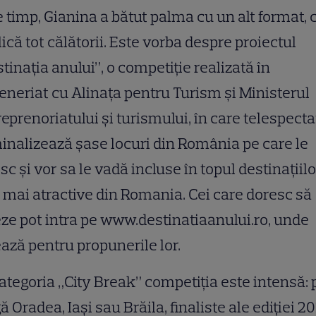
e timp, Gianina a bătut palma cu un alt format, 
ică tot călătorii. Este vorba despre proiectul
tinația anului”, o competiție realizată în
eneriat cu Alinața pentru Turism și Ministerul
eprenoriatului și turismului, în care telespecta
nalizează șase locuri din România pe care le
sc și vor sa le vadă incluse în topul destinațiilo
 mai atractive din Romania. Cei care doresc să
ze pot intra pe www.destinatiaanului.ro, unde
ază pentru propunerile lor.
ategoria „City Break” competiția este intensă: 
ă Oradea, Iași sau Brăila, finaliste ale ediției 20