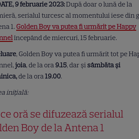
TE, 9 februarie 2023:
După doar o lună de la
ieră, serialul turcesc al momentului iese din g
ena 1.
Golden Boy va putea fi urmărit pe Happy
nnel
începând de miercuri, 15 februarie.
eluare
, Golden Boy va putea fi urmărit tot pe H
nnel,
joia
, de la ora
9.15
, dar și
sâmbăta și
inica,
de la ora
19.00
.
ea inițială:
 ce oră se difuzează serialul
lden Boy de la Antena 1