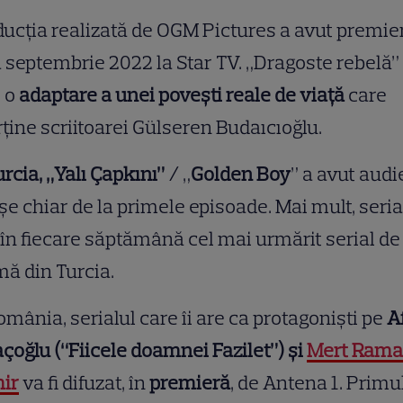
ucția realizată de OGM Pictures a avut premier
 septembrie 2022 la Star TV. „Dragoste rebelă”
e o
adaptare a unei povești reale de viață
care
ține scriitoarei Gülseren Budaıcıoğlu.
urcia, „Yalı Çapkını” /
„
Golden Boy
” a avut audi
șe chiar de la primele episoade. Mai mult, seria
 în fiecare săptămână cel mai urmărit serial de
ă din Turcia.
omânia, serialul care îi are ca protagoniști pe
A
çoğlu (“Fiicele doamnei Fazilet”) și
Mert Rama
ir
va fi difuzat, în
premieră
, de Antena 1. Primu