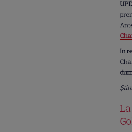
UPDA
prem
Ant
Cha
În
r
Cha
dum
Știr
La
Go