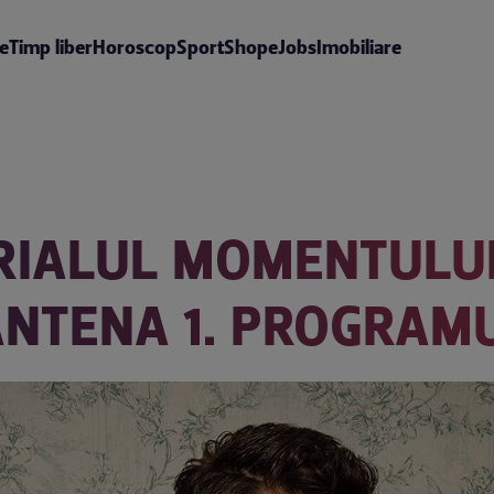
te
Timp liber
Horoscop
Sport
Shop
eJobs
Imobiliare
RIALUL MOMENTULUI 
 ANTENA 1. PROGRAM