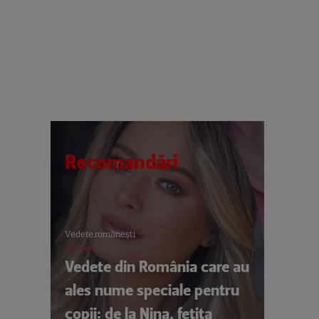
Recomandări
Vedete româneşti
Vedete din România care au
ales nume speciale pentru
copii: de la Nina, fetița