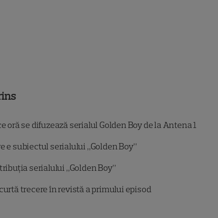
rins
e oră se difuzează serialul Golden Boy de la Antena 1
e e subiectul serialului „Golden Boy”
tribuția serialului „Golden Boy”
curtă trecere în revistă a primului episod