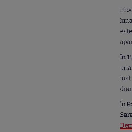
Prod
luna
est
apar
În T
uria
fost
dram
În R
Sara
Dem