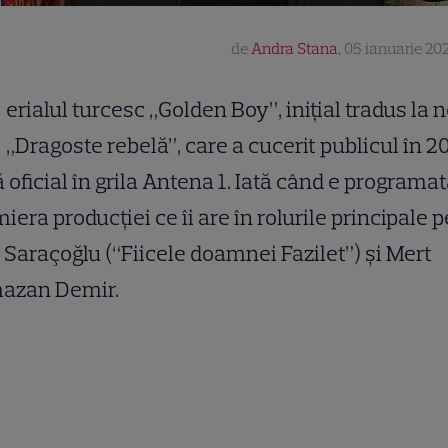
de
Andra Stana
,
05 ianuarie 202
erialul turcesc „Golden Boy”, inițial tradus la n
„Dragoste rebelă”, care a cucerit publicul în 2
ă oficial în grila Antena 1. Iată când e programa
iera producției ce îi are în rolurile principale p
 Saraçoğlu (“Fiicele doamnei Fazilet”) și Mert
azan Demir.