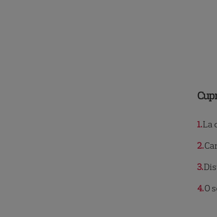
Cup
1
La c
2
Car
3
Dis
4
O s