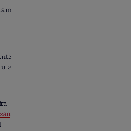
a în
ențe
lul a
fra
zan
l