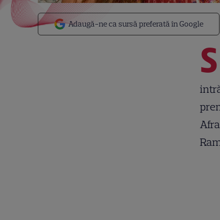
Adaugă-ne ca sursă preferată în Google
S
intr
prem
Afra
Ram