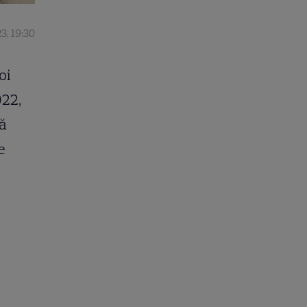
3, 19:30
oi
022,
tă
e