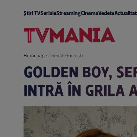
Știri TV
Seriale
Streaming
Cinema
Vedete
Actualita
Homepage
/
Seriale turceşti
GOLDEN BOY, SE
INTRĂ ÎN GRILA