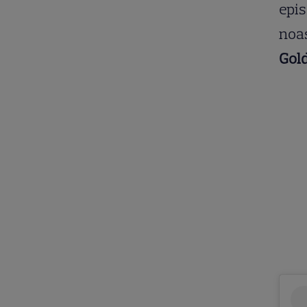
epis
noas
Gol