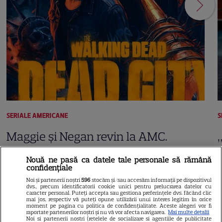
SERIALE AMERICANE
S
Maggie și Negan revin la AMC.
Când începe sezonul 3 din
Nouă ne pasă ca datele tale personale să rămână
confidențiale
„The Walking Dead: Dead City”
Noi și partenerii noștri
596
stocăm și/sau accesăm informații pe dispozitivul
dvs., precum identificatorii cookie unici pentru prelucrarea datelor cu
caracter personal. Puteți accepta sau gestiona preferințele dvs. făcând clic
mai jos, respectiv vă puteți opune utilizării unui interes legitim în orice
moment pe pagina cu politica de confidențialitate. Aceste alegeri vor fi
raportate partenerilor noștri și nu vă vor afecta navigarea.
Mai multe detalii
Noi si partenerii nostri (retelele de socializare si agentiile de publicitate