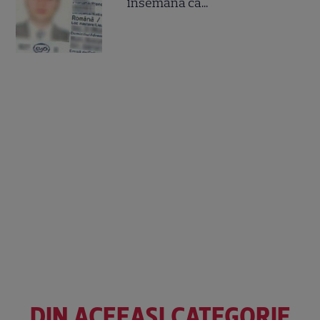
însemană că...
DIN ACEEAȘI CATEGORIE