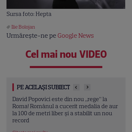
Sursa foto: Hepta
Ilie Bolojan
Urmărește-ne pe
Google News
Cel mai nou VIDEO
PE ACELAȘI SUBIECT
d Popovici este din nou „rege” la
Gaby Spanic, 
! Românul a cucerit medalia de aur
devastator d
00 de metri liber și a stabilit un nou
mi-a arătat a
ord
premonitoriu