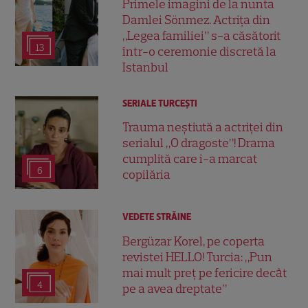
Primele imagini de la nunta
Damlei Sönmez. Actrița din
„Legea familiei” s-a căsătorit
13
într-o ceremonie discretă la
Istanbul
SERIALE TURCEŞTI
Trauma neștiută a actriței din
serialul „O dragoste”! Drama
cumplită care i-a marcat
6
copilăria
VEDETE STRĂINE
Bergüzar Korel, pe coperta
revistei HELLO! Turcia: „Pun
mai mult preț pe fericire decât
4
pe a avea dreptate”