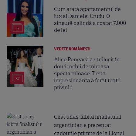
Cum arată apartamentul de
lux al Danielei Crudu. O
singură oglindă a costat 7.000
9
de lei
VEDETE ROMÂNEŞTI
Alice Peneacă a strălucit în
două rochii de mireasă
spectaculoase. Trena
37
impresionantă a furat toate
privirile
Gest uriaș: iubita finalistului
argentinian a prezentat
cadourile primite de la Lionel