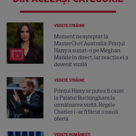
VEDETE STRĂINE
Moment neașteptat la
MasterChef Australia: Prințul
Harry a sunat-o pe Meghan
4
Markle în direct, iar reacția ei a
devenit virală
VEDETE STRĂINE
Prințul Harry ar putea fi cazat
la Palatul Buckingham la
următoarea vizită. Regele
Charles i-ar fi făcut o nouă
ofertă
VEDETE ROMÂNEŞTI