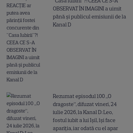
"Casa Iubirii"?! CEEA CE S-A
OBSERVAT ÎN IMAGINI a uimit
până și publicul emisiunii de la
Kanal D
Rezumat episodul 100 „O
dragoste”, difuzat vineri, 24
iulie 2026, la Kanal D: Leo,
fostul iubit a lui Ișil, își face
apariția, iar odată cu el apar