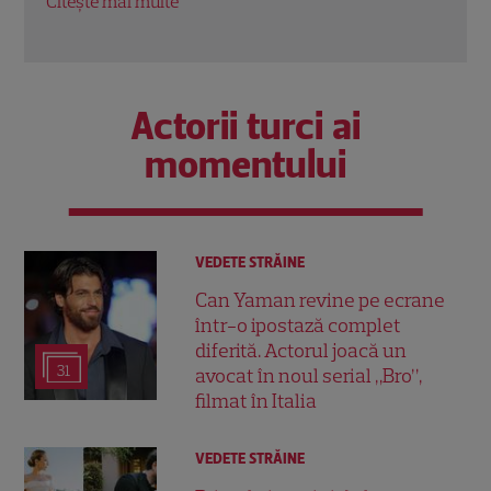
te mai multe
Citește mai multe
Actorii turci ai
momentului
VEDETE STRĂINE
Can Yaman revine pe ecrane
într-o ipostază complet
diferită. Actorul joacă un
31
avocat în noul serial „Bro”,
filmat în Italia
VEDETE STRĂINE