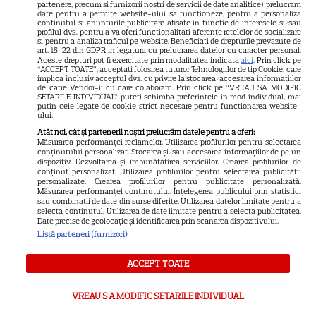
partenere, precum si furnizorii nostri de servicii de date analitice) prelucram
date pentru a permite website-ului sa functioneze, pentru a personaliza
continutul si anunturile publicitare afisate in functie de interesele si/sau
profilul dvs., pentru a va oferi functionalitati aferente retelelor de socializare
si pentru a analiza traficul pe website. Beneficiati de drepturile prevazute de
ARTICOLE PARTENERI
art. 15-22 din GDPR in legatura cu prelucrarea datelor cu caracter personal.
Aceste drepturi pot fi exercitate prin modalitatea indicata
aici
. Prin click pe
“ACCEPT TOATE”, acceptati folosirea tuturor Tehnologiilor de tip Cookie, care
implica inclusiv acceptul dvs. cu privire la stocarea/accesarea informatiilor
de catre Vendor-ii cu care colaboram. Prin click pe “VREAU SA MODIFIC
SETARILE INDIVIDUAL” puteti schimba preferintele in mod individual, mai
putin cele legate de cookie strict necesare pentru functionarea website-
Horoscop 28 iulie 2026. Leii se
ului.
Atât noi, cât și partenerii noștri prelucrăm datele pentru a oferi:
bucură de o energie
Măsurarea performanței reclamelor. Utilizarea profilurilor pentru selectarea
conținutului personalizat. Stocarea și/sau accesarea informațiilor de pe un
debordantă
dispozitiv. Dezvoltarea și îmbunătățirea serviciilor. Crearea profilurilor de
conținut personalizat. Utilizarea profilurilor pentru selectarea publicității
personalizate. Crearea profilurilor pentru publicitate personalizată.
Măsurarea performanței conținutului. Înțelegerea publicului prin statistici
sau combinații de date din surse diferite. Utilizarea datelor limitate pentru a
selecta conținutul. Utilizarea de date limitate pentru a selecta publicitatea.
Date precise de geolocație și identificarea prin scanarea dispozitivului.
Cum să gătești în 2 ore pentru
Listă parteneri (furnizori)
toată săptămâna – 5 idei de
mese pentru 7 zile
ACCEPT TOATE
VREAU SA MODIFIC SETARILE INDIVIDUAL