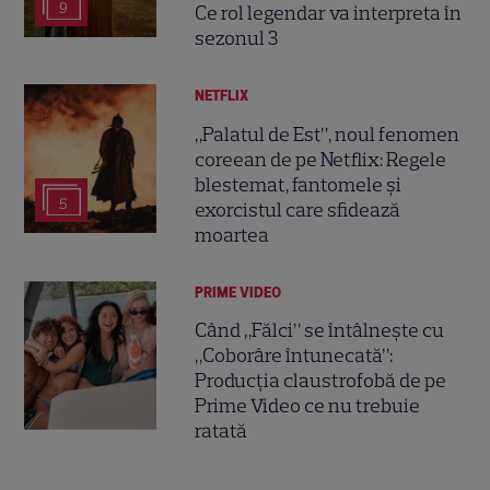
9
Ce rol legendar va interpreta în
sezonul 3
NETFLIX
„Palatul de Est”, noul fenomen
coreean de pe Netflix: Regele
blestemat, fantomele și
5
exorcistul care sfidează
moartea
PRIME VIDEO
Când „Fălci” se întâlnește cu
„Coborâre întunecată”:
Producția claustrofobă de pe
Prime Video ce nu trebuie
ratată