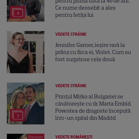
pentru prima dată la 46 de ani.
Ce nume deosebit a ales
4
pentru fetița lui
VEDETE STRĂINE
Jennifer Garner, ieșire rară la
prânz cu fiica ei, Violet. Cum au
fost surprinse cele două
VEDETE STRĂINE
Prințul Mirko al Bulgariei se
căsătorește cu dr. Marta Embid.
Povestea de dragoste începută
7
într-un spital din Madrid
VEDETE ROMÂNEŞTI
Exclusiv