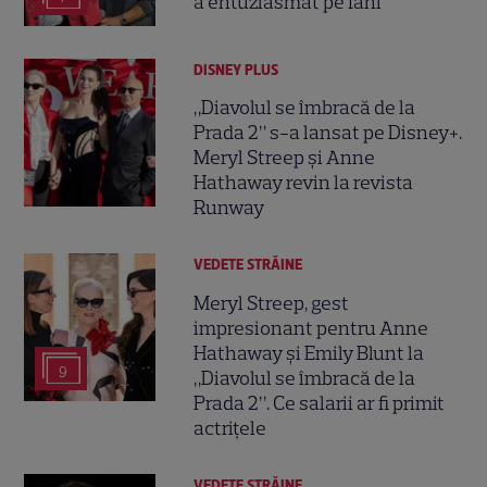
a entuziasmat pe fani
DISNEY PLUS
„Diavolul se îmbracă de la
Prada 2” s-a lansat pe Disney+.
Meryl Streep și Anne
Hathaway revin la revista
Runway
VEDETE STRĂINE
Meryl Streep, gest
impresionant pentru Anne
Hathaway și Emily Blunt la
9
„Diavolul se îmbracă de la
Prada 2”. Ce salarii ar fi primit
actrițele
VEDETE STRĂINE