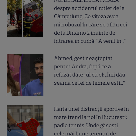
NOI DETALII IES LA IVEALĂ
despre accidentul rutier de la
Câmpulung. Ce viteză avea
microbuzul în care se aflau cei
de la Dinamo 2 înainte de
intrarea în curbă: "A venit în..."
Ahmed, gest neașteptat
pentru Andra, după ce a
refuzat date-ul cu el: „Îmi dau
seama ce fel de femeie ești...”
Harta unei distracții sportive în
mare trend la noi în București:
padle tennis. Unde găsești
cele mai bune terenuri de