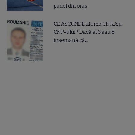
padel din oraș
CE ASCUNDE ultima CIFRA a
CNP-ului? Dacă ai 3 sau 8
însemană că...