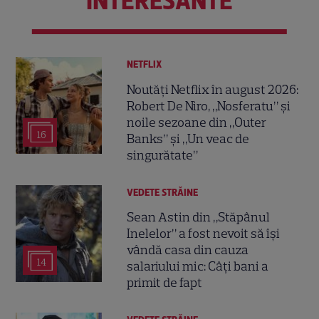
INTERESANTE
NETFLIX
Noutăți Netflix în august 2026:
Robert De Niro, „Nosferatu” și
noile sezoane din „Outer
16
Banks” și „Un veac de
singurătate”
VEDETE STRĂINE
Sean Astin din „Stăpânul
Inelelor” a fost nevoit să își
vândă casa din cauza
14
salariului mic: Câți bani a
primit de fapt