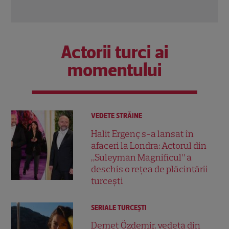
Actorii turci ai
momentului
VEDETE STRĂINE
Halit Ergenç s-a lansat în
afaceri la Londra: Actorul din
„Suleyman Magnificul” a
deschis o rețea de plăcintării
turcești
SERIALE TURCEŞTI
Demet Özdemir, vedeta din