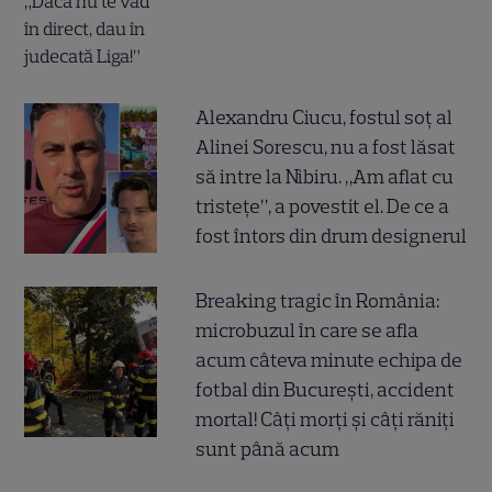
Alexandru Ciucu, fostul soț al
Alinei Sorescu, nu a fost lăsat
să intre la Nibiru. „Am aflat cu
tristețe”, a povestit el. De ce a
fost întors din drum designerul
Breaking tragic în România:
microbuzul în care se afla
acum câteva minute echipa de
fotbal din București, accident
mortal! Câți morți și câți răniți
sunt până acum