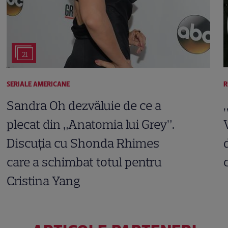
21
SERIALE AMERICANE
R
Sandra Oh dezvăluie de ce a
plecat din „Anatomia lui Grey”.
Discuția cu Shonda Rhimes
care a schimbat totul pentru
Cristina Yang