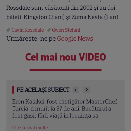
Rossdale sunt căsătoriţi din 2002 şi au doi
băieţi: Kingston (3 ani) şi Zuma Nesta (1 an).
Gavin Rossdale
Gwen Stefani
Urmărește-ne pe
Google News
Cel mai nou VIDEO
PE ACELAȘI SUBIECT
rChef
Trei cupluri revin la „Insula Iubirii –
Chel
l a
Reuniuni”. Ce se întâmplă când se
de A
întâlnesc din nou cu Radu Vâlcan
ches
Citește mai multe
Citeș