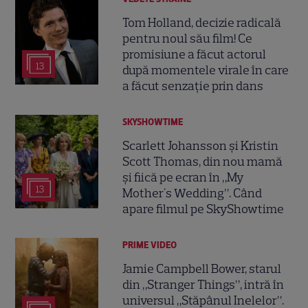
Tom Holland, decizie radicală
pentru noul său film! Ce
promisiune a făcut actorul
13
după momentele virale în care
a făcut senzație prin dans
SKYSHOWTIME
Scarlett Johansson și Kristin
Scott Thomas, din nou mamă
și fiică pe ecran în „My
13
Mother's Wedding”. Când
apare filmul pe SkyShowtime
PRIME VIDEO
Jamie Campbell Bower, starul
din „Stranger Things”, intră în
universul „Stăpânul Inelelor”.