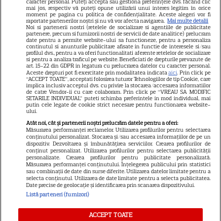
caracter personal. Puteți accepta sau gestiona preferințele dvs. făcând clic
mai jos, respectiv vă puteți opune utilizării unui interes legitim în orice
Știri mondene
moment pe pagina cu politica de confidențialitate. Aceste alegeri vor fi
raportate partenerilor noștri și nu vă vor afecta navigarea.
Mai multe detalii
Noi si partenerii nostri (retelele de socializare si agentiile de publicitate
Avantaje
partenere, precum si furnizorii nostri de servicii de date analitice) prelucram
date pentru a permite website-ului sa functioneze, pentru a personaliza
Elle
continutul si anunturile publicitare afisate in functie de interesele si/sau
profilul dvs., pentru a va oferi functionalitati aferente retelelor de socializare
Unica
si pentru a analiza traficul pe website. Beneficiati de drepturile prevazute de
art. 15-22 din GDPR in legatura cu prelucrarea datelor cu caracter personal.
Retete practice
Aceste drepturi pot fi exercitate prin modalitatea indicata
aici
. Prin click pe
“ACCEPT TOATE”, acceptati folosirea tuturor Tehnologiilor de tip Cookie, care
implica inclusiv acceptul dvs. cu privire la stocarea/accesarea informatiilor
de catre Vendor-ii cu care colaboram. Prin click pe “VREAU SA MODIFIC
SETARILE INDIVIDUAL” puteti schimba preferintele in mod individual, mai
URMĂREȘTE-NE PE
putin cele legate de cookie strict necesare pentru functionarea website-
ului.
Atât noi, cât și partenerii noștri prelucrăm datele pentru a oferi:
Măsurarea performanței reclamelor. Utilizarea profilurilor pentru selectarea
conținutului personalizat. Stocarea și/sau accesarea informațiilor de pe un
dispozitiv. Dezvoltarea și îmbunătățirea serviciilor. Crearea profilurilor de
conținut personalizat. Utilizarea profilurilor pentru selectarea publicității
Copyright
2026
Ringier Romania – Toate Drepturile rezervate
personalizate. Crearea profilurilor pentru publicitate personalizată.
Măsurarea performanței conținutului. Înțelegerea publicului prin statistici
sau combinații de date din surse diferite. Utilizarea datelor limitate pentru a
selecta conținutul. Utilizarea de date limitate pentru a selecta publicitatea.
Date precise de geolocație și identificarea prin scanarea dispozitivului.
Listă parteneri (furnizori)
Pariază responsabil! Decizia ONJN nr. 821/25.09.2025.
Jocurile de noroc sunt interzise minorilor.
ACCEPT TOATE