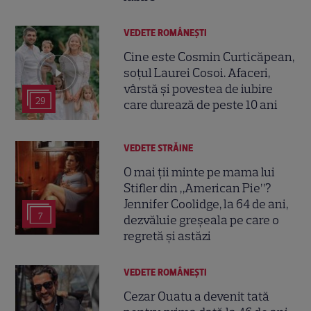
VEDETE ROMÂNEŞTI
Cine este Cosmin Curticăpean,
soțul Laurei Cosoi. Afaceri,
vârstă și povestea de iubire
29
care durează de peste 10 ani
VEDETE STRĂINE
O mai ții minte pe mama lui
Stifler din „American Pie”?
Jennifer Coolidge, la 64 de ani,
7
dezvăluie greșeala pe care o
regretă și astăzi
VEDETE ROMÂNEŞTI
Cezar Ouatu a devenit tată