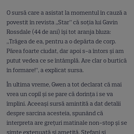
O sursă care a asistat la momentul în cauză a
povestit în revista „Star” că soţia lui Gavin
Rossdale (44 de ani) îşi tot aranja bluza:
„Trăgea de ea, pentru a o depărta de corp.
Părea foarte ciudat, dar apoi s-a întors şi am
putut vedea ce se întâmplă. Are clar o burtică
în formare!”, a explicat sursa.
În ultima vreme, Gwen a tot declarat că mai
vrea un copil şi se pare că dorinţa i se va
împlini. Aceeaşi sursă amintită a dat detalii
despre sarcina acesteia, spunând că
interpreta are greţuri matinale non-stop şi se
simte extenuată şi ameţită. Stefani şi