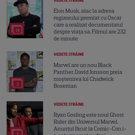
VEDETE STRĂINE
Elon Musk, atac la adresa
regizorului premiat cu Oscar
care a realizat documentarul
14
despre viața sa. Filmul are 232
de minute
VEDETE STRĂINE
Marvel are un nou Black
Panther. David Jonsson preia
moștenirea lui Chadwick
3
Boseman
VEDETE STRĂINE
Ryan Gosling este noul Ghost
Rider din Universul Marvel.
Anunțul făcut la Comic-Con i-
7