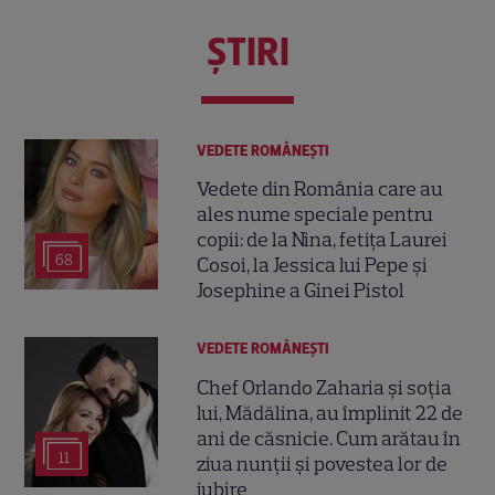
ŞTIRI
VEDETE ROMÂNEŞTI
Vedete din România care au
ales nume speciale pentru
copii: de la Nina, fetița Laurei
68
Cosoi, la Jessica lui Pepe și
Josephine a Ginei Pistol
VEDETE ROMÂNEŞTI
Chef Orlando Zaharia și soția
lui, Mădălina, au împlinit 22 de
ani de căsnicie. Cum arătau în
11
ziua nunții și povestea lor de
iubire