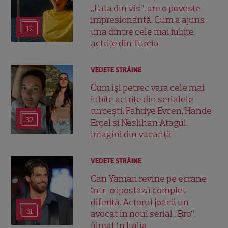
„Fata din vis”, are o poveste
impresionantă. Cum a ajuns
12
una dintre cele mai iubite
actrițe din Turcia
VEDETE STRĂINE
Cum își petrec vara cele mai
iubite actrițe din serialele
turcești. Fahriye Evcen, Hande
32
Erçel și Neslihan Atagül,
imagini din vacanță
VEDETE STRĂINE
Can Yaman revine pe ecrane
într-o ipostază complet
diferită. Actorul joacă un
31
avocat în noul serial „Bro”,
filmat în Italia