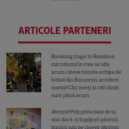
ARTICOLE PARTENERI
Breaking tragic în România:
microbuzul în care se afla
acum câteva minute echipa de
fotbal din București, accident
mortal! Câți morți și câți răniți
sunt până acum
Atenție! Poți primi bani de la
stat dacă-ți îngrijești părinții,
bunicii sau pe cineva vârstnic