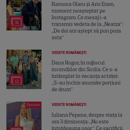
Ramona Olaru și Aris Eram,
moment neașteptat pe
Instagram. Ce mesaj i-a
31
transmis vedeta de la „Neatza”:
„De doi ani aștept să pun poza
asta”
VEDETE ROMÂNEŞTI
Dana Rogoz, în mijlocul
incendiilor din Sicilia. Ce s-a
întâmplat în vacanța actriței:
12
„S-au închis anumite porțiuni
de drum”
VEDETE ROMÂNEŞTI
Exclusiv
Iuliana Pepene, despre viața la
ora 3 dimineața: „Nu este
întotdeauna ușor”. Ce sacrificii