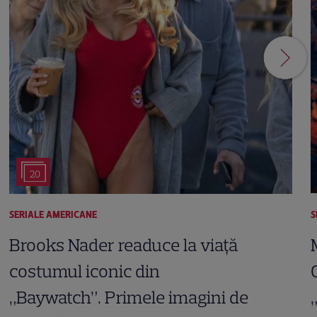
20
SERIALE AMERICANE
S
Brooks Nader readuce la viață
costumul iconic din
„Baywatch”. Primele imagini de