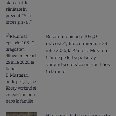
Rezumat episodul 103 „O
dragoste”, difuzat miercuri, 29
iulie 2026, la Kanal D: Mustafa
îi aude pe Ișil și pe Koray
vorbind și creează un nou haos
în familie
Harta unei distracții sportive în