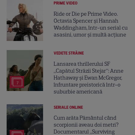
PRIME VIDEO
Ride or Die pe Prime Video.
Octavia Spencer și Hannah
Waddingham, într-un serial cu
asasini, umor și multă acțiune
VEDETE STRĂINE
Lansarea thrillerului SF
„Capătul Străzii Stejar”: Anne
Hathaway și Ewan McGregor,
7
înfruntare preistorică într-o
suburbie americană
SERIALE ONLINE
Cum arăta Pământul când
scorpionii aveau doi metri?
Documentarul „Surviving