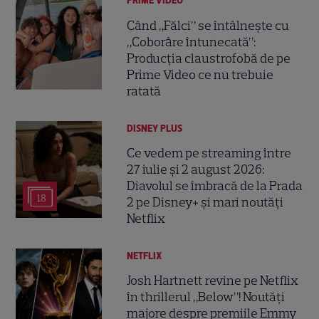
PRIME VIDEO
Când „Fălci” se întâlnește cu
„Coborâre întunecată”:
Producția claustrofobă de pe
Prime Video ce nu trebuie
ratată
DISNEY PLUS
Ce vedem pe streaming între
27 iulie și 2 august 2026:
Diavolul se îmbracă de la Prada
18
2 pe Disney+ și mari noutăți
Netflix
NETFLIX
Josh Hartnett revine pe Netflix
în thrillerul „Below”! Noutăți
majore despre premiile Emmy