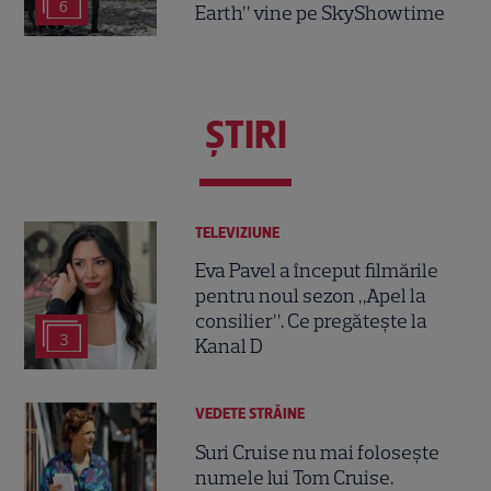
6
Earth” vine pe SkyShowtime
ŞTIRI
TELEVIZIUNE
Eva Pavel a început filmările
pentru noul sezon „Apel la
consilier”. Ce pregătește la
3
Kanal D
VEDETE STRĂINE
Suri Cruise nu mai folosește
numele lui Tom Cruise.