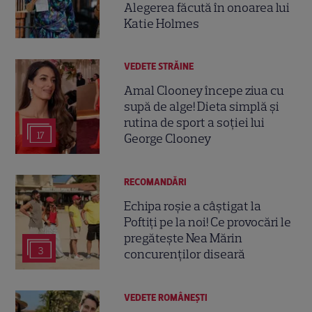
Alegerea făcută în onoarea lui
Katie Holmes
VEDETE STRĂINE
Amal Clooney începe ziua cu
supă de alge! Dieta simplă și
rutina de sport a soției lui
17
George Clooney
RECOMANDĂRI
Echipa roșie a câștigat la
Poftiți pe la noi! Ce provocări le
pregătește Nea Mărin
3
concurenților diseară
VEDETE ROMÂNEŞTI