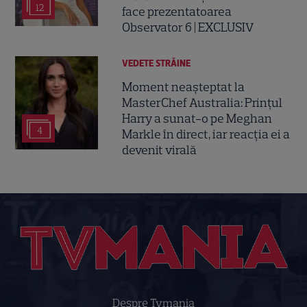
12
face prezentatoarea
Observator 6 | EXCLUSIV
VEDETE STRĂINE
Moment neașteptat la
MasterChef Australia: Prințul
Harry a sunat-o pe Meghan
4
Markle în direct, iar reacția ei a
devenit virală
Despre Tvmania