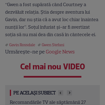
“Gwen a fost supărată când Courtney a
dezvăluit relaţia. Ştia despre aventura lui
Gavin, dar nu ştia că a avut loc chiar înaintea
nunţii lor”. Soţul înfuriat şi-ar fi avertizat
soţia să nu mai dea din casă în cântecele ei.
Gavin Rossdale
Gwen Stefani
Urmărește-ne pe
Google News
Cel mai nou VIDEO
PE ACELAȘI SUBIECT
7
Poftiți pe la noi – Poftiți la întrecere, 27
Irin