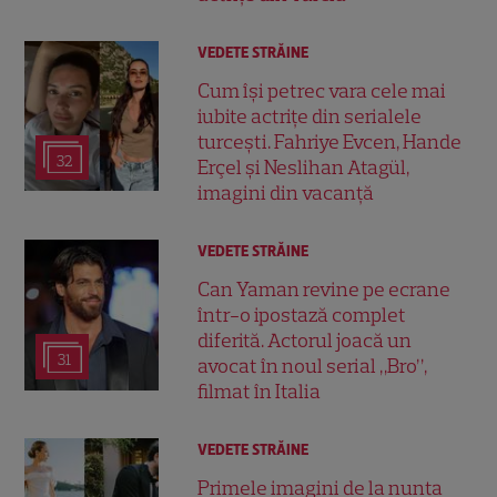
VEDETE STRĂINE
Cum își petrec vara cele mai
iubite actrițe din serialele
turcești. Fahriye Evcen, Hande
32
Erçel și Neslihan Atagül,
imagini din vacanță
VEDETE STRĂINE
Can Yaman revine pe ecrane
într-o ipostază complet
diferită. Actorul joacă un
31
avocat în noul serial „Bro”,
filmat în Italia
VEDETE STRĂINE
Primele imagini de la nunta