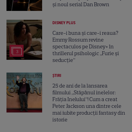
și noul serial Dan Brown
DISNEY PLUS
Care-i buna și care-i reaua?
Emmy Rossum revine
spectaculos pe Disney+ în
3
thrillerul psihologic „Furie și
seducție”
ȘTIRI
25 de ani de la lansarea
filmului „Stăpânul inelelor:
Frăția Inelului”! Cum a creat
Peter Jackson una dintre cele
mai iubite producții fantasy din
istorie