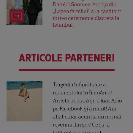
Damlei Sönmez. Actrița din
„Legea familiei” s-a căsătorit
13
într-o ceremonie discretă la
Istanbul
ARTICOLE PARTENERI
Tragedia înfiorătoare a
momentului în România!
Artista noastră și-a luat Adio
pe Facebook și a murit! Am
aflat chiar acum și nu ne mai
revenim din șoc! Ce i s-a
întâmplat este crunt