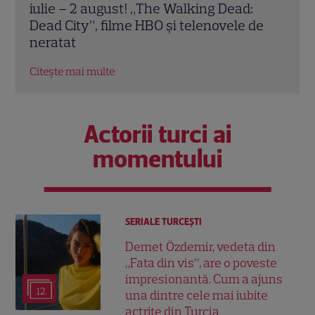
iulie 2026: Iulia Albu, Victor Slav și Selina
sezo
de
intră în competiție. Ce surpriză le
schi
pregătește Nea Mărin
EXC
Citește mai multe
Citeș
Actorii turci ai
momentului
SERIALE TURCEŞTI
Demet Özdemir, vedeta din
„Fata din vis”, are o poveste
impresionantă. Cum a ajuns
12
una dintre cele mai iubite
actrițe din Turcia