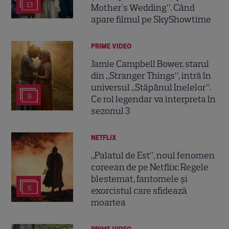
13
Mother's Wedding”. Când
apare filmul pe SkyShowtime
PRIME VIDEO
Jamie Campbell Bower, starul
din „Stranger Things”, intră în
universul „Stăpânul Inelelor”.
9
Ce rol legendar va interpreta în
sezonul 3
NETFLIX
„Palatul de Est”, noul fenomen
coreean de pe Netflix: Regele
blestemat, fantomele și
5
exorcistul care sfidează
moartea