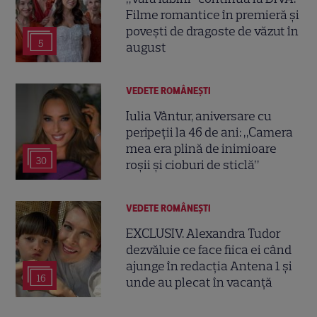
Filme romantice în premieră și
povești de dragoste de văzut în
5
august
VEDETE ROMÂNEŞTI
Iulia Vântur, aniversare cu
peripeții la 46 de ani: „Camera
mea era plină de inimioare
30
roșii și cioburi de sticlă”
VEDETE ROMÂNEŞTI
EXCLUSIV. Alexandra Tudor
dezvăluie ce face fiica ei când
ajunge în redacția Antena 1 și
16
unde au plecat în vacanță