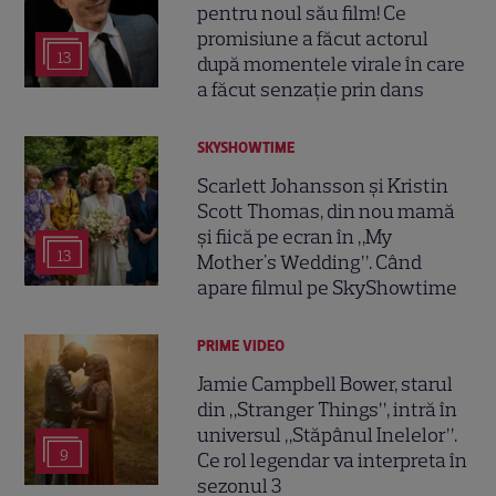
pentru noul său film! Ce
promisiune a făcut actorul
13
după momentele virale în care
a făcut senzație prin dans
SKYSHOWTIME
Scarlett Johansson și Kristin
Scott Thomas, din nou mamă
și fiică pe ecran în „My
13
Mother's Wedding”. Când
apare filmul pe SkyShowtime
PRIME VIDEO
Jamie Campbell Bower, starul
din „Stranger Things”, intră în
universul „Stăpânul Inelelor”.
9
Ce rol legendar va interpreta în
sezonul 3