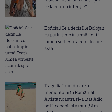
mult decât și-ar fi dorit: „Știe
ce face, e cu intenție”
E oficial! Ce a decis Ilie Bolojan,
cu puțin timp în urmă! Toată
lumea vorbește acum despre
asta
Tragedia înfiorătoare a
momentului în România!
Artista noastră și-a luat Adio
pe Facebook și a murit! Am