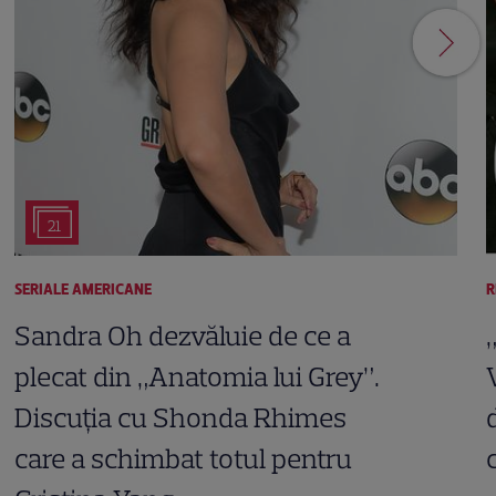
21
SERIALE AMERICANE
R
Sandra Oh dezvăluie de ce a
plecat din „Anatomia lui Grey”.
Discuția cu Shonda Rhimes
care a schimbat totul pentru