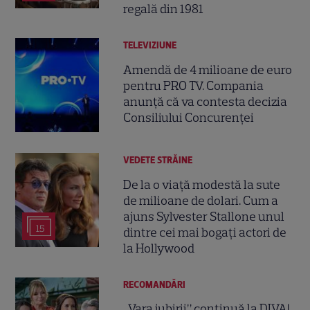
regală din 1981
TELEVIZIUNE
Amendă de 4 milioane de euro
pentru PRO TV. Compania
anunță că va contesta decizia
Consiliului Concurenței
VEDETE STRĂINE
De la o viață modestă la sute
de milioane de dolari. Cum a
ajuns Sylvester Stallone unul
15
dintre cei mai bogați actori de
la Hollywood
RECOMANDĂRI
„Vara iubirii” continuă la DIVA!