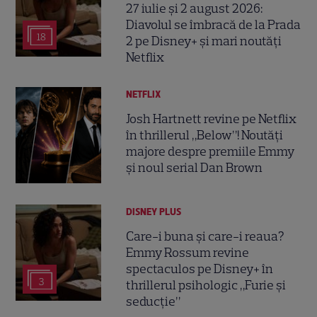
27 iulie și 2 august 2026:
Diavolul se îmbracă de la Prada
18
2 pe Disney+ și mari noutăți
Netflix
NETFLIX
Josh Hartnett revine pe Netflix
în thrillerul „Below”! Noutăți
majore despre premiile Emmy
și noul serial Dan Brown
DISNEY PLUS
Care-i buna și care-i reaua?
Emmy Rossum revine
spectaculos pe Disney+ în
3
thrillerul psihologic „Furie și
seducție”