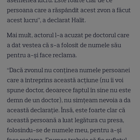
persoana care a răspândit acest zvon a făcut
acest lucru”, a declarat Halit.
Mai mult, actorul l-a acuzat pe doctorul care
a dat vestea că s-a folosit de numele său
pentru a-şi face reclama.
“Dacă zvonul nu conţinea numele persoanei
care a întreprins această acţiune (nu îi voi
spune doctor, deoarece faptul în sine nu este
demn de un doctor), nu simţeam nevoia a da
această declaraţie. Însă, este foarte clar că
această persoană a luat legătura cu presa,
folosindu-se de numele meu, pentru a-şi
face reclama. Frumos trebuie să fie sufletul