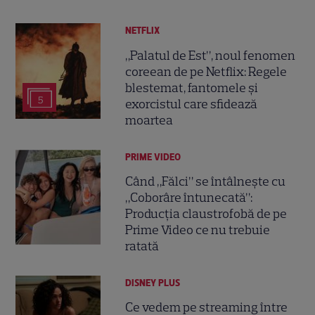
NETFLIX
„Palatul de Est”, noul fenomen
coreean de pe Netflix: Regele
blestemat, fantomele și
5
exorcistul care sfidează
moartea
PRIME VIDEO
Când „Fălci” se întâlnește cu
„Coborâre întunecată”:
Producția claustrofobă de pe
Prime Video ce nu trebuie
ratată
DISNEY PLUS
Ce vedem pe streaming între