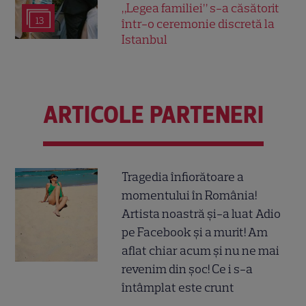
„Legea familiei” s-a căsătorit
13
într-o ceremonie discretă la
Istanbul
ARTICOLE PARTENERI
Tragedia înfiorătoare a
momentului în România!
Artista noastră și-a luat Adio
pe Facebook și a murit! Am
aflat chiar acum și nu ne mai
revenim din șoc! Ce i s-a
întâmplat este crunt