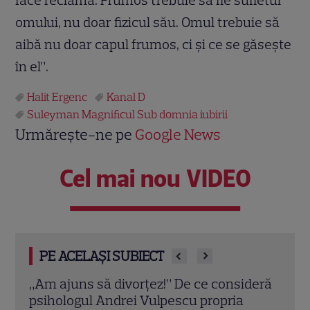
omului, nu doar fizicul său. Omul trebuie să
aibă nu doar capul frumos, ci şi ce se găseşte
în el”.
Halit Ergenc
Kanal D
Suleyman Magnificul Sub domnia iubirii
Urmărește-ne pe
Google News
Cel mai nou VIDEO
PE ACELAȘI SUBIECT
deră
Eva Pavel nu ia vacanță! Realizatoarea
Trau
emisiunii „Apel la Consilier” pregătește
drag