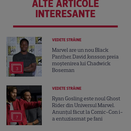
ALTE ARTICOLE
INTERESANTE
VEDETE STRĂINE
Marvel are un nou Black
Panther. David Jonsson preia
moștenirea lui Chadwick
3
Boseman
VEDETE STRĂINE
Ryan Gosling este noul Ghost
Rider din Universul Marvel.
Anunțul făcut la Comic-Con i-
7
a entuziasmat pe fani