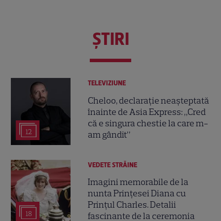
ŞTIRI
TELEVIZIUNE
Cheloo, declarație neașteptată
înainte de Asia Express: „Cred
că e singura chestie la care m-
12
am gândit”
VEDETE STRĂINE
Imagini memorabile de la
nunta Prințesei Diana cu
Prințul Charles. Detalii
18
fascinante de la ceremonia