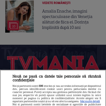
VEDETE ROMÂNEŞTI
Amalia Enache, imagini
spectaculoase din Veneția
alături de fiica ei. Dorința
10
împlinită după 10 ani
Nouă ne pasă ca datele tale personale să rămână
confidențiale
Despre Tvmania
Noi și partenerii noștri
596
stocăm și/sau accesăm informații pe dispozitivul
Contact
dvs., precum identificatorii cookie unici pentru prelucrarea datelor cu
caracter personal. Puteți accepta sau gestiona preferințele dvs. făcând clic
mai jos, respectiv vă puteți opune utilizării unui interes legitim în orice
Contacte televiziuni
moment pe pagina cu politica de confidențialitate. Aceste alegeri vor fi
raportate partenerilor noștri și nu vă vor afecta navigarea.
Mai multe detalii
Abonamente
Noi si partenerii nostri (retelele de socializare si agentiile de publicitate