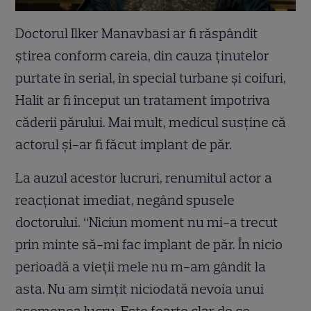
Doctorul Ilker Manavbasi ar fi răspândit
ştirea conform careia, din cauza ţinutelor
purtate în serial, în special turbane şi coifuri,
Halit ar fi început un tratament împotriva
căderii părului. Mai mult, medicul susţine că
actorul şi-ar fi făcut implant de păr.
La auzul acestor lucruri, renumitul actor a
reacţionat imediat, negând spusele
doctorului. “Niciun moment nu mi-a trecut
prin minte să-mi fac implant de păr. În nicio
perioadă a vieţii mele nu m-am gândit la
asta. Nu am simţit niciodată nevoia unui
asemenea lucru. Este foarte clar de ce