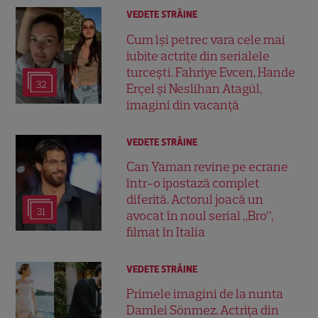
VEDETE STRĂINE
Cum își petrec vara cele mai
iubite actrițe din serialele
turcești. Fahriye Evcen, Hande
32
Erçel și Neslihan Atagül,
imagini din vacanță
VEDETE STRĂINE
Can Yaman revine pe ecrane
într-o ipostază complet
diferită. Actorul joacă un
31
avocat în noul serial „Bro”,
filmat în Italia
VEDETE STRĂINE
Primele imagini de la nunta
Damlei Sönmez. Actrița din