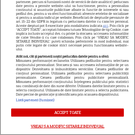
partenere, precum si furnizorii nostri de servicii de date analitice) prelucram
Publicitate
date pentru a permite website-ului sa functioneze, pentru a personaliza
continutul si anunturile publicitare afisate in functie de interesele si/sau
profilul dvs., pentru a va oferi functionalitati aferente retelelor de socializare
Termeni și condiții
si pentru a analiza traficul pe website. Beneficiati de drepturile prevazute de
art. 15-22 din GDPR in legatura cu prelucrarea datelor cu caracter personal.
Despre cookies
Aceste drepturi pot fi exercitate prin modalitatea indicata
aici
. Prin click pe
“ACCEPT TOATE”, acceptati folosirea tuturor Tehnologiilor de tip Cookie, care
Politica de confidenţialitate
implica inclusiv acceptul dvs. cu privire la stocarea/accesarea informatiilor
de catre Vendor-ii cu care colaboram. Prin click pe “VREAU SA MODIFIC
SETARILE INDIVIDUAL” puteti schimba preferintele in mod individual, mai
Sitemap
putin cele legate de cookie strict necesare pentru functionarea website-
ului.
Atât noi, cât și partenerii noștri prelucrăm datele pentru a oferi:
Măsurarea performanței reclamelor. Utilizarea profilurilor pentru selectarea
conținutului personalizat. Stocarea și/sau accesarea informațiilor de pe un
dispozitiv. Dezvoltarea și îmbunătățirea serviciilor. Crearea profilurilor de
NUMĂRUL CURENT
conținut personalizat. Utilizarea profilurilor pentru selectarea publicității
personalizate. Crearea profilurilor pentru publicitate personalizată.
Măsurarea performanței conținutului. Înțelegerea publicului prin statistici
sau combinații de date din surse diferite. Utilizarea datelor limitate pentru a
ABONEAZA-TE LA REVISTĂ
selecta conținutul. Utilizarea de date limitate pentru a selecta publicitatea.
Date precise de geolocație și identificarea prin scanarea dispozitivului.
Listă parteneri (furnizori)
ACCEPT TOATE
Libertatea
VREAU SA MODIFIC SETARILE INDIVIDUAL
Libertatea pentru femei