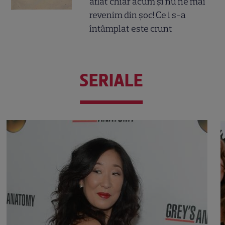
aflat chiar acum și nu ne mai
revenim din șoc! Ce i s-a
întâmplat este crunt
SERIALE