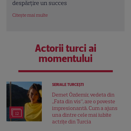
un nou sezon intens la Kanal D
marc
Citește mai multe
Citeș
Actorii turci ai
momentului
SERIALE TURCEŞTI
Demet Özdemir, vedeta din
„Fata din vis”, are o poveste
impresionantă. Cum a ajuns
12
una dintre cele mai iubite
actrițe din Turcia