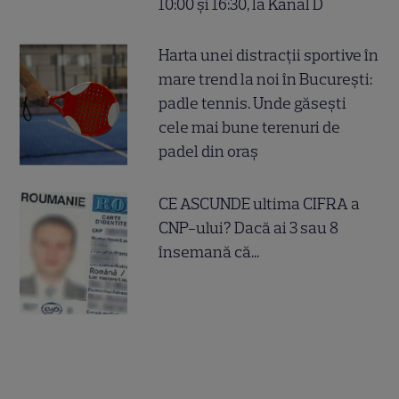
10:00 și 16:30, la Kanal D
Harta unei distracții sportive în
mare trend la noi în București:
padle tennis. Unde găsești
cele mai bune terenuri de
padel din oraș
CE ASCUNDE ultima CIFRA a
CNP-ului? Dacă ai 3 sau 8
însemană că...