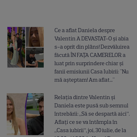
Ce a aflat Daniela despre
Valentin A DEVASTAT-O și abia
s-a oprit din plâns! Dezvăluirea
făcută ÎN FAȚA CAMERELOR a
luat prin surprindere chiar și
fanii emisiunii Casa Iubirii: "Nu
mă așteptam! Am aflat..."
Relația dintre Valentin și
Daniela este pusă sub semnul
întrebării: „Să se despartă aici”.
Aflați ce se va întâmpla în
„Casa iubirii”, joi, 30 iulie, de la