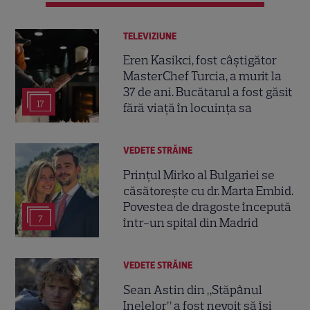
TELEVIZIUNE
Eren Kasikci, fost câștigător
MasterChef Turcia, a murit la
37 de ani. Bucătarul a fost găsit
17
fără viață în locuința sa
VEDETE STRĂINE
Prințul Mirko al Bulgariei se
căsătorește cu dr. Marta Embid.
Povestea de dragoste începută
7
într-un spital din Madrid
VEDETE STRĂINE
Sean Astin din „Stăpânul
Inelelor” a fost nevoit să își