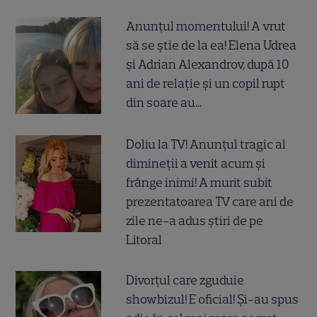
Anunțul momentului! A vrut
să se știe de la ea! Elena Udrea
și Adrian Alexandrov, după 10
ani de relație și un copil rupt
din soare au...
Doliu la TV! Anunțul tragic al
dimineții a venit acum și
frânge inimi! A murit subit
prezentatoarea TV care ani de
zile ne-a adus știri de pe
Litoral
Divorțul care zguduie
showbizul! E oficial! Și-au spus