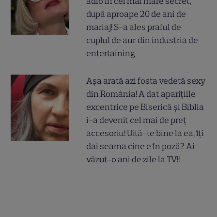
adio în cel mai mare secret,
după aproape 20 de ani de
mariaj! S-a ales praful de
cuplul de aur din industria de
entertaining
Așa arată azi fosta vedetă sexy
din România! A dat aparițiile
excentrice pe Biserică și Biblia
i-a devenit cel mai de preț
accesoriu! Uită-te bine la ea, îți
dai seama cine e în poză? Ai
văzut-o ani de zile la TV!!