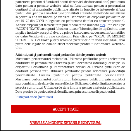
partenere, precum si furnizorii nostri de servicii de date analitice) prelucram
17
„Stăpânul Inelelor” ajung pe
date pentru a permite website-ului sa functioneze, pentru a personaliza
continutul si anunturile publicitare afisate in functie de interesele si/sau
platformă
profilul dvs., pentru a va oferi functionalitati aferente retelelor de socializare
si pentru a analiza traficul pe website. Beneficiati de drepturile prevazute de
art. 15-22 din GDPR in legatura cu prelucrarea datelor cu caracter personal.
Aceste drepturi pot fi exercitate prin modalitatea indicata
aici
. Prin click pe
DISNEY PLUS
“ACCEPT TOATE”, acceptati folosirea tuturor Tehnologiilor de tip Cookie, care
implica inclusiv acceptul dvs. cu privire la stocarea/accesarea informatiilor
de catre Vendor-ii cu care colaboram. Prin click pe “VREAU SA MODIFIC
Premiere de neratat pe Netflix,
SETARILE INDIVIDUAL” puteti schimba preferintele in mod individual, mai
Disney+ și SkyShowtime în
putin cele legate de cookie strict necesare pentru functionarea website-
ului.
august: seriale noi, filme de
Atât noi, cât și partenerii noștri prelucrăm datele pentru a oferi:
15
colecție și vedete de top
Măsurarea performanței reclamelor. Utilizarea profilurilor pentru selectarea
conținutului personalizat. Stocarea și/sau accesarea informațiilor de pe un
dispozitiv. Dezvoltarea și îmbunătățirea serviciilor. Crearea profilurilor de
conținut personalizat. Utilizarea profilurilor pentru selectarea publicității
personalizate. Crearea profilurilor pentru publicitate personalizată.
CINEMA
Măsurarea performanței conținutului. Înțelegerea publicului prin statistici
sau combinații de date din surse diferite. Utilizarea datelor limitate pentru a
Eli Roth revine cu „Omul cu
selecta conținutul. Utilizarea de date limitate pentru a selecta publicitatea.
Date precise de geolocație și identificarea prin scanarea dispozitivului.
înghețata mortală”. Filmul
Listă parteneri (furnizori)
horror în care copiii devin
5
criminali după ce mănâncă
ACCEPT TOATE
înghețată
VREAU SA MODIFIC SETARILE INDIVIDUAL
NETFLIX