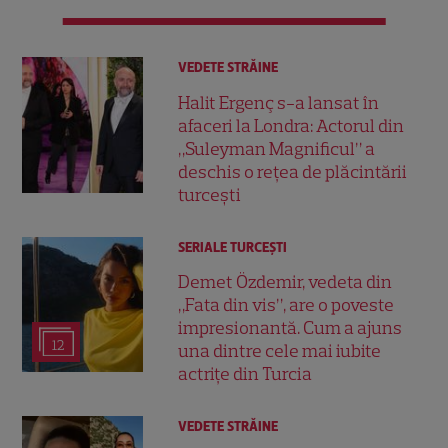
VEDETE STRĂINE
Halit Ergenç s-a lansat în
afaceri la Londra: Actorul din
„Suleyman Magnificul” a
deschis o rețea de plăcintării
turcești
SERIALE TURCEŞTI
Demet Özdemir, vedeta din
„Fata din vis”, are o poveste
impresionantă. Cum a ajuns
12
una dintre cele mai iubite
actrițe din Turcia
VEDETE STRĂINE