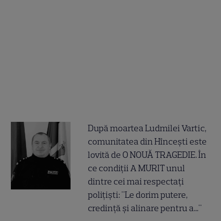
După moartea Ludmilei Vartic,
comunitatea din Hîncești este
lovită de O NOUĂ TRAGEDIE. În
ce condiții A MURIT unul
dintre cei mai respectați
polițiști: "Le dorim putere,
credință și alinare pentru a..."