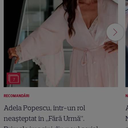
7
RECOMANDĂRI
N
Adela Popescu, într-un rol
neașteptat în „Fără Urmă”.