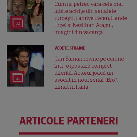
Cum își petrec vara cele mai
iubite actrițe din serialele
turcești. Fahriye Evcen, Hande
32
Erçel și Neslihan Atagül,
imagini din vacanță
VEDETE STRĂINE
Can Yaman revine pe ecrane
într-o ipostază complet
diferită. Actorul joacă un
31
avocat în noul serial „Bro”,
filmat în Italia
ARTICOLE PARTENERI