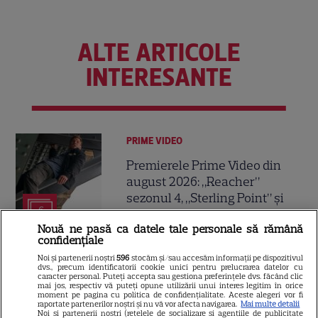
ALTE ARTICOLE
INTERESANTE
PRIME VIDEO
Premierele Prime Video din
august 2026: „Reacher”
sezonul 4, „Sterling Point” și
6
noi filme de neratat
Nouă ne pasă ca datele tale personale să rămână
confidențiale
Noi și partenerii noștri
596
stocăm și/sau accesăm informații pe dispozitivul
DISNEY PLUS
dvs., precum identificatorii cookie unici pentru prelucrarea datelor cu
caracter personal. Puteți accepta sau gestiona preferințele dvs. făcând clic
Premiere Disney+ august
mai jos, respectiv vă puteți opune utilizării unui interes legitim în orice
moment pe pagina cu politica de confidențialitate. Aceste alegeri vor fi
2026: „Camp Rock 3”,
raportate partenerilor noștri și nu vă vor afecta navigarea.
Mai multe detalii
Noi si partenerii nostri (retelele de socializare si agentiile de publicitate
„Futurama” și trilogia