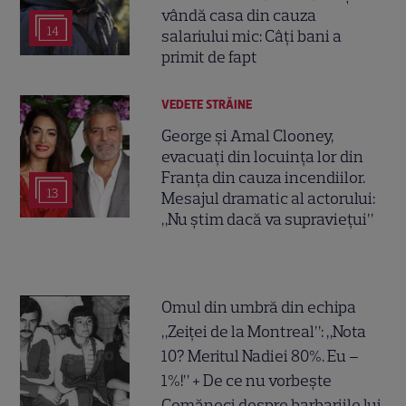
vândă casa din cauza
14
salariului mic: Câți bani a
primit de fapt
VEDETE STRĂINE
George și Amal Clooney,
evacuați din locuința lor din
Franța din cauza incendiilor.
13
Mesajul dramatic al actorului:
„Nu știm dacă va supraviețui”
Omul din umbră din echipa
„Zeiței de la Montreal”: „Nota
10? Meritul Nadiei 80%. Eu –
1%!” + De ce nu vorbește
Comăneci despre barbariile lui