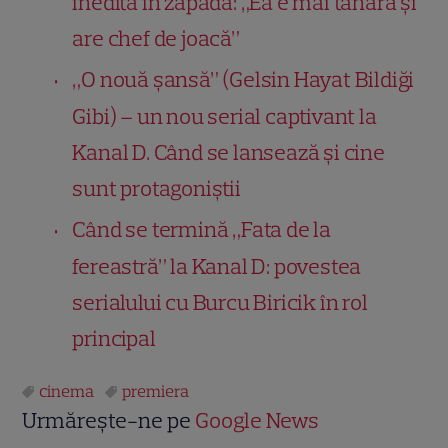
inedită în zăpadă: „Ea e mai tânără și
are chef de joacă”
„O nouă șansă” (Gelsin Hayat Bildiği
Gibi) – un nou serial captivant la
Kanal D. Când se lansează și cine
sunt protagoniștii
Când se termină „Fata de la
fereastră” la Kanal D: povestea
serialului cu Burcu Biricik în rol
principal
cinema
premiera
Urmărește-ne pe
Google News