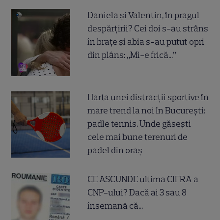
Daniela și Valentin, în pragul
despărțirii? Cei doi s-au strâns
în brațe și abia s-au putut opri
din plâns: „Mi-e frică...”
Harta unei distracții sportive în
mare trend la noi în București:
padle tennis. Unde găsești
cele mai bune terenuri de
padel din oraș
CE ASCUNDE ultima CIFRA a
CNP-ului? Dacă ai 3 sau 8
însemană că...