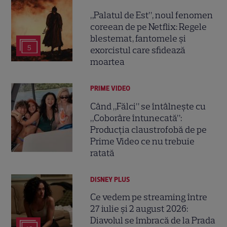
„Palatul de Est”, noul fenomen
coreean de pe Netflix: Regele
blestemat, fantomele și
5
exorcistul care sfidează
moartea
PRIME VIDEO
Când „Fălci” se întâlnește cu
„Coborâre întunecată”:
Producția claustrofobă de pe
Prime Video ce nu trebuie
ratată
DISNEY PLUS
Ce vedem pe streaming între
27 iulie și 2 august 2026:
Diavolul se îmbracă de la Prada