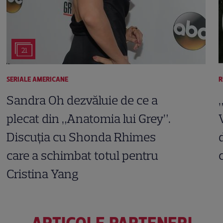
21
SERIALE AMERICANE
R
Sandra Oh dezvăluie de ce a
plecat din „Anatomia lui Grey”.
Discuția cu Shonda Rhimes
care a schimbat totul pentru
Cristina Yang