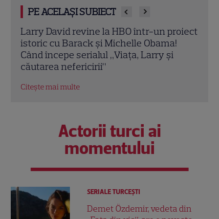
PE ACELAȘI SUBIECT
oiect
Milioane de români vor fi cu ochii pe
Seri
ecrane! Ghidul producțiilor de neratat în
HBO 
weekend: de la Antena 1 și HBO, până la
Citeș
postul Acasă
Citește mai multe
Actorii turci ai
momentului
SERIALE TURCEŞTI
Demet Özdemir, vedeta din