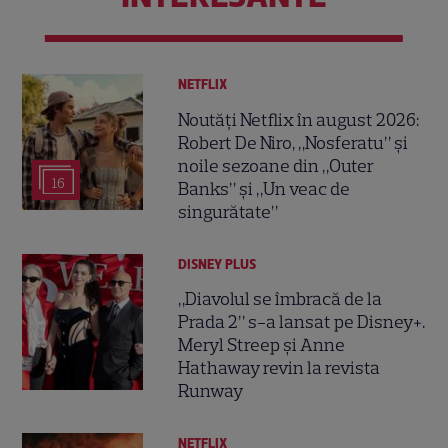
NETFLIX
Noutăți Netflix în august 2026:
Robert De Niro, „Nosferatu” și
noile sezoane din „Outer
16
Banks” și „Un veac de
singurătate”
DISNEY PLUS
„Diavolul se îmbracă de la
Prada 2” s-a lansat pe Disney+.
Meryl Streep și Anne
Hathaway revin la revista
Runway
NETFLIX