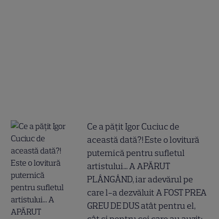
Ce a pățit Igor Cuciuc de
această dată?! Este o lovitură
puternică pentru sufletul
artistului... A APĂRUT
PLÂNGÂND, iar adevărul pe
care l-a dezvăluit A FOST PREA
GREU DE DUS atât pentru el,
cât și pentru cei care au auzit: