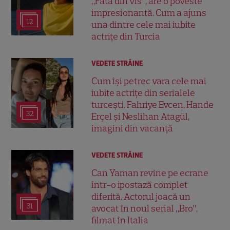
„Fata din vis”, are o poveste
impresionantă. Cum a ajuns
12
una dintre cele mai iubite
actrițe din Turcia
VEDETE STRĂINE
Cum își petrec vara cele mai
iubite actrițe din serialele
turcești. Fahriye Evcen, Hande
32
Erçel și Neslihan Atagül,
imagini din vacanță
VEDETE STRĂINE
Can Yaman revine pe ecrane
într-o ipostază complet
diferită. Actorul joacă un
31
avocat în noul serial „Bro”,
filmat în Italia