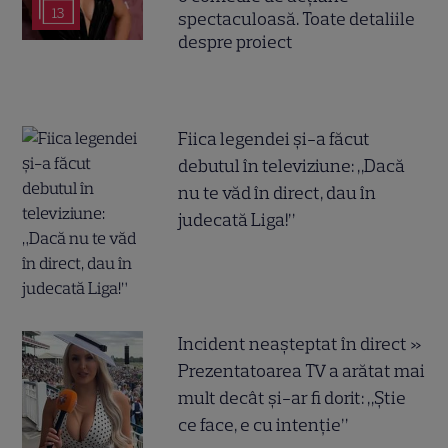
13
spectaculoasă. Toate detaliile
despre proiect
Fiica legendei și-a făcut
debutul în televiziune: „Dacă
nu te văd în direct, dau în
judecată Liga!”
Incident neașteptat în direct »
Prezentatoarea TV a arătat mai
mult decât și-ar fi dorit: „Știe
ce face, e cu intenție”