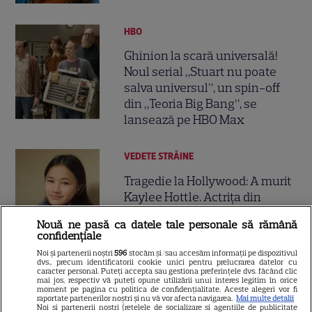
HBO
Ghinion la scară universală!
Noul serial „Stuart nu poate
salva universul”, un spin-off
din „Teoria Big Bang”, se
lansează pe HBO Max
VEDETE STRĂINE
Tragedie la Hollywood: A murit
Kaylee Hottle. Actrița din
„Godzilla vs. Kong” avea numai
Nouă ne pasă ca datele tale personale să rămână
7
18 ani
confidențiale
Noi și partenerii noștri
596
stocăm și/sau accesăm informații pe dispozitivul
dvs., precum identificatorii cookie unici pentru prelucrarea datelor cu
caracter personal. Puteți accepta sau gestiona preferințele dvs. făcând clic
mai jos, respectiv vă puteți opune utilizării unui interes legitim în orice
moment pe pagina cu politica de confidențialitate. Aceste alegeri vor fi
ŞTIRI
raportate partenerilor noștri și nu vă vor afecta navigarea.
Mai multe detalii
Noi si partenerii nostri (retelele de socializare si agentiile de publicitate