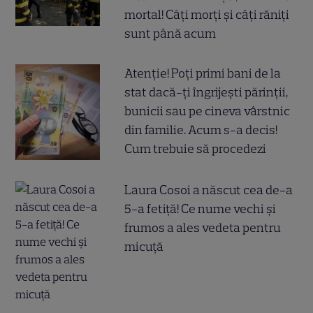
mortal! Câți morți și câți răniți
sunt până acum
Atenție! Poți primi bani de la
stat dacă-ți îngrijești părinții,
bunicii sau pe cineva vârstnic
din familie. Acum s-a decis!
Cum trebuie să procedezi
Laura Cosoi a născut cea de-a
5-a fetiță! Ce nume vechi și
frumos a ales vedeta pentru
micuță