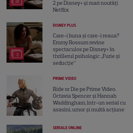
18
2 pe Disney+ și mari noutăți
Netflix
DISNEY PLUS
Care-i buna și care-i reaua?
Emmy Rossum revine
spectaculos pe Disney+ în
3
thrillerul psihologic „Furie și
seducție”
PRIME VIDEO
Ride or Die pe Prime Video.
Octavia Spencer și Hannah
Waddingham, într-un serial cu
asasini, umor și multă acțiune
SERIALE ONLINE