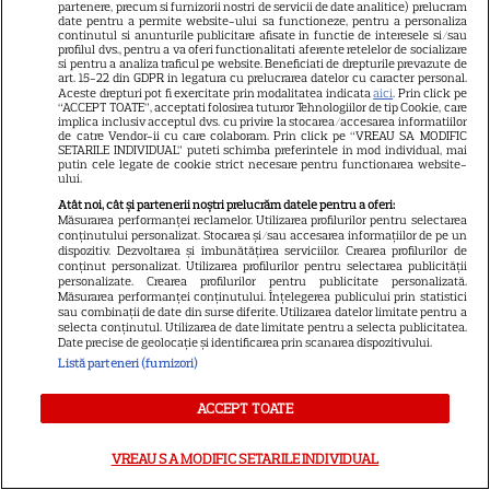
partenere, precum si furnizorii nostri de servicii de date analitice) prelucram
date pentru a permite website-ului sa functioneze, pentru a personaliza
continutul si anunturile publicitare afisate in functie de interesele si/sau
profilul dvs., pentru a va oferi functionalitati aferente retelelor de socializare
si pentru a analiza traficul pe website. Beneficiati de drepturile prevazute de
art. 15-22 din GDPR in legatura cu prelucrarea datelor cu caracter personal.
VEDETE ROMÂNEŞTI
Aceste drepturi pot fi exercitate prin modalitatea indicata
aici
. Prin click pe
“ACCEPT TOATE”, acceptati folosirea tuturor Tehnologiilor de tip Cookie, care
implica inclusiv acceptul dvs. cu privire la stocarea/accesarea informatiilor
Cine este Cosmin Curticăpean,
de catre Vendor-ii cu care colaboram. Prin click pe “VREAU SA MODIFIC
soțul Laurei Cosoi. Afaceri,
SETARILE INDIVIDUAL” puteti schimba preferintele in mod individual, mai
putin cele legate de cookie strict necesare pentru functionarea website-
vârstă și povestea de iubire
ului.
29
care durează de peste 10 ani
Atât noi, cât și partenerii noștri prelucrăm datele pentru a oferi:
Măsurarea performanței reclamelor. Utilizarea profilurilor pentru selectarea
conținutului personalizat. Stocarea și/sau accesarea informațiilor de pe un
dispozitiv. Dezvoltarea și îmbunătățirea serviciilor. Crearea profilurilor de
conținut personalizat. Utilizarea profilurilor pentru selectarea publicității
VEDETE STRĂINE
personalizate. Crearea profilurilor pentru publicitate personalizată.
Măsurarea performanței conținutului. Înțelegerea publicului prin statistici
O mai ții minte pe mama lui
sau combinații de date din surse diferite. Utilizarea datelor limitate pentru a
selecta conținutul. Utilizarea de date limitate pentru a selecta publicitatea.
Stifler din „American Pie”?
Date precise de geolocație și identificarea prin scanarea dispozitivului.
Jennifer Coolidge, la 64 de ani,
Listă parteneri (furnizori)
7
dezvăluie greșeala pe care o
regretă și astăzi
ACCEPT TOATE
VREAU SA MODIFIC SETARILE INDIVIDUAL
VEDETE ROMÂNEŞTI