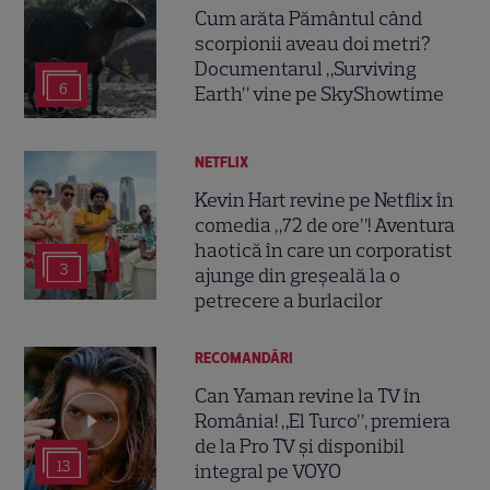
Cum arăta Pământul când
scorpionii aveau doi metri?
Documentarul „Surviving
6
Earth” vine pe SkyShowtime
NETFLIX
Kevin Hart revine pe Netflix în
comedia „72 de ore”! Aventura
haotică în care un corporatist
3
ajunge din greșeală la o
petrecere a burlacilor
RECOMANDĂRI
Can Yaman revine la TV în
România! „El Turco”, premiera
de la Pro TV și disponibil
13
integral pe VOYO