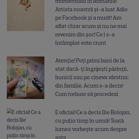
momentului în România!
Artista noastră și-a luat Adio
pe Facebook și a murit! Am
aflat chiar acum și nu ne mai
revenim din șoc! Ce i s-a
întâmplat este crunt
Atenție! Poți primi bani de la
stat dacă-ți îngrijești părinții,
bunicii sau pe cineva vârstnic
din familie. Acum s-a decis!
Cum trebuie să procedezi
E oficial! Ce a decis Ilie Bolojan,
cu puțin timp în urmă! Toată
lumea vorbește acum despre
asta