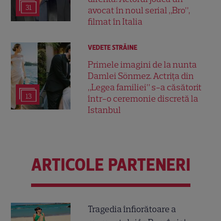
31
avocat în noul serial „Bro”,
filmat în Italia
VEDETE STRĂINE
Primele imagini de la nunta
Damlei Sönmez. Actrița din
„Legea familiei” s-a căsătorit
13
într-o ceremonie discretă la
Istanbul
ARTICOLE PARTENERI
Tragedia înfiorătoare a