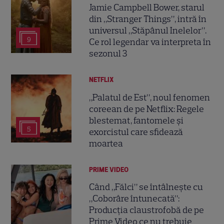
Jamie Campbell Bower, starul
din „Stranger Things”, intră în
universul „Stăpânul Inelelor”.
9
Ce rol legendar va interpreta în
sezonul 3
NETFLIX
„Palatul de Est”, noul fenomen
coreean de pe Netflix: Regele
blestemat, fantomele și
5
exorcistul care sfidează
moartea
PRIME VIDEO
Când „Fălci” se întâlnește cu
„Coborâre întunecată”:
Producția claustrofobă de pe
Prime Video ce nu trebuie