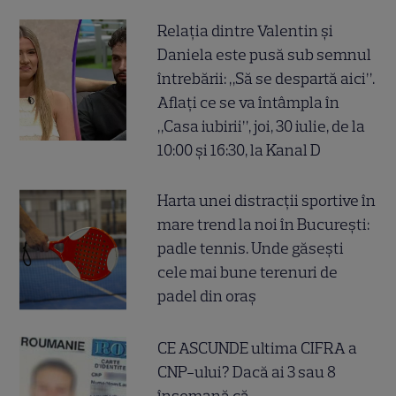
Relația dintre Valentin și
Daniela este pusă sub semnul
întrebării: „Să se despartă aici”.
Aflați ce se va întâmpla în
„Casa iubirii”, joi, 30 iulie, de la
10:00 și 16:30, la Kanal D
Harta unei distracții sportive în
mare trend la noi în București:
padle tennis. Unde găsești
cele mai bune terenuri de
padel din oraș
CE ASCUNDE ultima CIFRA a
CNP-ului? Dacă ai 3 sau 8