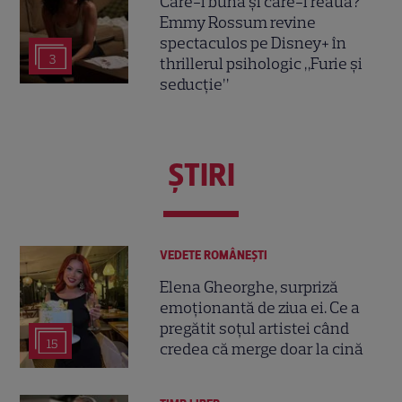
Care-i buna și care-i reaua?
Emmy Rossum revine
spectaculos pe Disney+ în
3
thrillerul psihologic „Furie și
seducție”
ŞTIRI
VEDETE ROMÂNEŞTI
Elena Gheorghe, surpriză
emoționantă de ziua ei. Ce a
pregătit soțul artistei când
15
credea că merge doar la cină