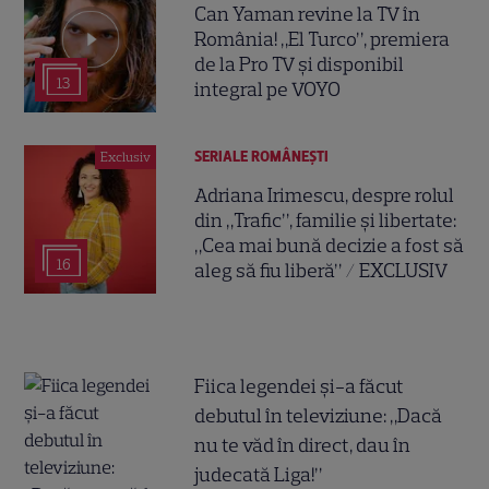
Can Yaman revine la TV în
România! „El Turco”, premiera
de la Pro TV și disponibil
13
integral pe VOYO
SERIALE ROMÂNEŞTI
Exclusiv
Adriana Irimescu, despre rolul
din „Trafic”, familie și libertate:
„Cea mai bună decizie a fost să
16
aleg să fiu liberă” / EXCLUSIV
Fiica legendei și-a făcut
debutul în televiziune: „Dacă
nu te văd în direct, dau în
judecată Liga!”