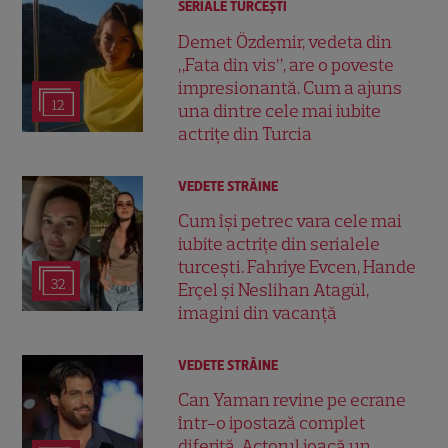
SERIALE TURCEŞTI
Demet Özdemir, vedeta din
„Fata din vis”, are o poveste
impresionantă. Cum a ajuns
12
una dintre cele mai iubite
actrițe din Turcia
VEDETE STRĂINE
Cum își petrec vara cele mai
iubite actrițe din serialele
turcești. Fahriye Evcen, Hande
32
Erçel și Neslihan Atagül,
imagini din vacanță
VEDETE STRĂINE
Can Yaman revine pe ecrane
într-o ipostază complet
diferită. Actorul joacă un