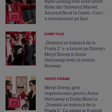
Ryan Gosling este noul Ghost
Rider din Universul Marvel.
Anunțul făcut la Comic-Con i-
7
a entuziasmat pe fani
DISNEY PLUS
„Diavolul se îmbracă de la
Prada 2” s-a lansat pe Disney+.
Meryl Streep și Anne
Hathaway revin la revista
Runway
VEDETE STRĂINE
Meryl Streep, gest
impresionant pentru Anne
Hathaway și Emily Blunt la
9
„Diavolul se îmbracă de la
Prada 2”. Ce salarii ar fi primit