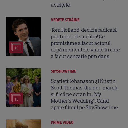
actrițele
VEDETE STRĂINE
Tom Holland, decizie radicală
pentru noul său film! Ce
promisiune a făcut actorul
13
după momentele virale în care
a făcut senzație prin dans
SKYSHOWTIME
Scarlett Johansson și Kristin
Scott Thomas, din nou mamă
și fiică pe ecran în „My
13
Mother's Wedding”. Când
apare filmul pe SkyShowtime
PRIME VIDEO