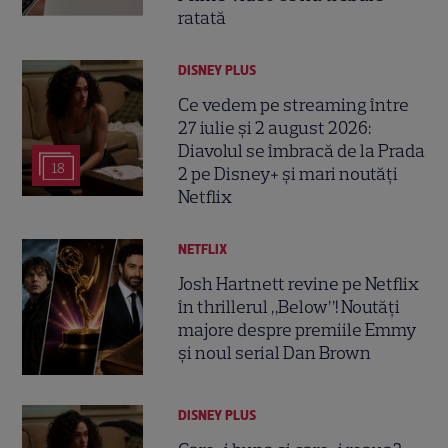
ratată
DISNEY PLUS
Ce vedem pe streaming între
27 iulie și 2 august 2026:
Diavolul se îmbracă de la Prada
18
2 pe Disney+ și mari noutăți
Netflix
NETFLIX
Josh Hartnett revine pe Netflix
în thrillerul „Below”! Noutăți
majore despre premiile Emmy
și noul serial Dan Brown
DISNEY PLUS