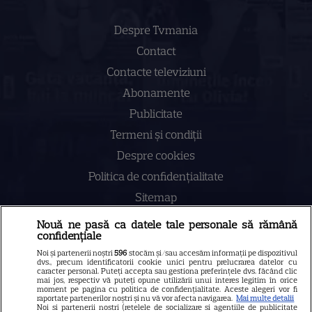
Despre Tvmania
Contact
Contacte televiziuni
Abonamente
Publicitate
Termeni și condiții
Despre cookies
Politica de confidenţialitate
Sitemap
Nouă ne pasă ca datele tale personale să rămână
confidențiale
Noi și partenerii noștri
596
stocăm și/sau accesăm informații pe dispozitivul
dvs., precum identificatorii cookie unici pentru prelucrarea datelor cu
NUMĂRUL CURENT
caracter personal. Puteți accepta sau gestiona preferințele dvs. făcând clic
mai jos, respectiv vă puteți opune utilizării unui interes legitim în orice
moment pe pagina cu politica de confidențialitate. Aceste alegeri vor fi
raportate partenerilor noștri și nu vă vor afecta navigarea.
Mai multe detalii
ABONEAZA-TE LA REVISTĂ
Noi si partenerii nostri (retelele de socializare si agentiile de publicitate