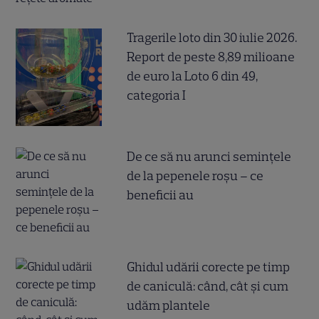
Tragerile loto din 30 iulie 2026.
Report de peste 8,89 milioane
de euro la Loto 6 din 49,
categoria I
De ce să nu arunci semințele
de la pepenele roșu – ce
beneficii au
Ghidul udării corecte pe timp
de caniculă: când, cât şi cum
udăm plantele