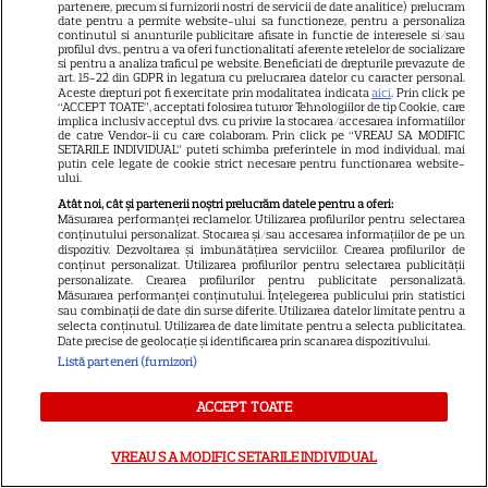
partenere, precum si furnizorii nostri de servicii de date analitice) prelucram
date pentru a permite website-ului sa functioneze, pentru a personaliza
continutul si anunturile publicitare afisate in functie de interesele si/sau
profilul dvs., pentru a va oferi functionalitati aferente retelelor de socializare
si pentru a analiza traficul pe website. Beneficiati de drepturile prevazute de
art. 15-22 din GDPR in legatura cu prelucrarea datelor cu caracter personal.
Libertatea
Aceste drepturi pot fi exercitate prin modalitatea indicata
aici
. Prin click pe
“ACCEPT TOATE”, acceptati folosirea tuturor Tehnologiilor de tip Cookie, care
implica inclusiv acceptul dvs. cu privire la stocarea/accesarea informatiilor
Libertatea pentru femei
de catre Vendor-ii cu care colaboram. Prin click pe “VREAU SA MODIFIC
SETARILE INDIVIDUAL” puteti schimba preferintele in mod individual, mai
GSP
putin cele legate de cookie strict necesare pentru functionarea website-
ului.
Știri mondene
Atât noi, cât și partenerii noștri prelucrăm datele pentru a oferi:
Măsurarea performanței reclamelor. Utilizarea profilurilor pentru selectarea
Avantaje
conținutului personalizat. Stocarea și/sau accesarea informațiilor de pe un
dispozitiv. Dezvoltarea și îmbunătățirea serviciilor. Crearea profilurilor de
Elle
conținut personalizat. Utilizarea profilurilor pentru selectarea publicității
personalizate. Crearea profilurilor pentru publicitate personalizată.
Unica
Măsurarea performanței conținutului. Înțelegerea publicului prin statistici
sau combinații de date din surse diferite. Utilizarea datelor limitate pentru a
Retete practice
selecta conținutul. Utilizarea de date limitate pentru a selecta publicitatea.
Date precise de geolocație și identificarea prin scanarea dispozitivului.
Listă parteneri (furnizori)
URMĂREȘTE-NE PE
ACCEPT TOATE
VREAU SA MODIFIC SETARILE INDIVIDUAL