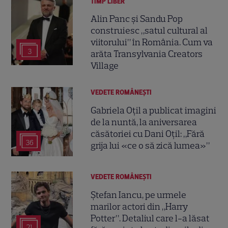
TIMP LIBER
Alin Panc și Sandu Pop
construiesc „satul cultural al
viitorului” în România. Cum va
3
arăta Transylvania Creators
Village
VEDETE ROMÂNEŞTI
Gabriela Oțil a publicat imagini
de la nuntă, la aniversarea
căsătoriei cu Dani Oțil: „Fără
36
grija lui «ce o să zică lumea»”
VEDETE ROMÂNEŞTI
Ștefan Iancu, pe urmele
marilor actori din „Harry
Potter”. Detaliul care l-a lăsat
21