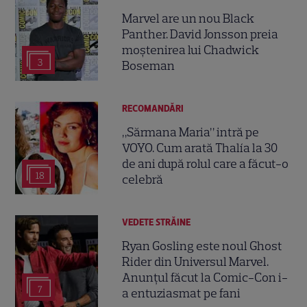
Marvel are un nou Black
Panther. David Jonsson preia
moștenirea lui Chadwick
3
Boseman
RECOMANDĂRI
„Sărmana Maria” intră pe
VOYO. Cum arată Thalía la 30
de ani după rolul care a făcut-o
18
celebră
VEDETE STRĂINE
Ryan Gosling este noul Ghost
Rider din Universul Marvel.
Anunțul făcut la Comic-Con i-
7
a entuziasmat pe fani