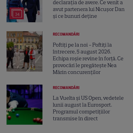
declarația de avere. Ce venit a
avut partenera lui Nicușor Dan
34
și ce bunuri deține
RECOMANDĂRI
Poftiți pe la noi - Poftiți la
întrecere, 5 august 2026.
Echipa roșie revine în forță. Ce
provocări le pregătește Nea
Mărin concurenților
RECOMANDĂRI
La Vuelta și US Open, vedetele
lunii august la Eurosport.
Programul competițiilor
transmise în direct