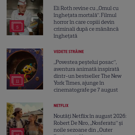
Eli Roth revine cu „Omul cu
înghețata mortală”. Filmul
horror în care copiii devin
5
criminali după ce mănâncă
înghețată
VEDETE STRĂINE
„Povestea peștelui posac”,
aventura animată inspirată
dintr-un bestseller The New
11
York Times, ajunge în
cinematografe pe 7 august
NETFLIX
Noutăți Netflix în august 2026:
Robert De Niro, „Nosferatu” și
noile sezoane din „Outer