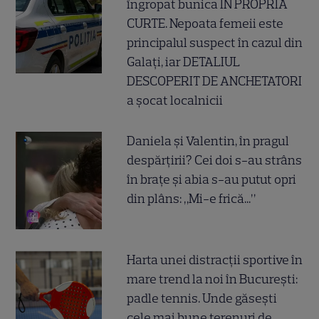
îngropat bunica ÎN PROPRIA
CURTE. Nepoata femeii este
principalul suspect în cazul din
Galați, iar DETALIUL
DESCOPERIT DE ANCHETATORI
a șocat localnicii
Daniela și Valentin, în pragul
despărțirii? Cei doi s-au strâns
în brațe și abia s-au putut opri
din plâns: „Mi-e frică...”
Harta unei distracții sportive în
mare trend la noi în București:
padle tennis. Unde găsești
cele mai bune terenuri de