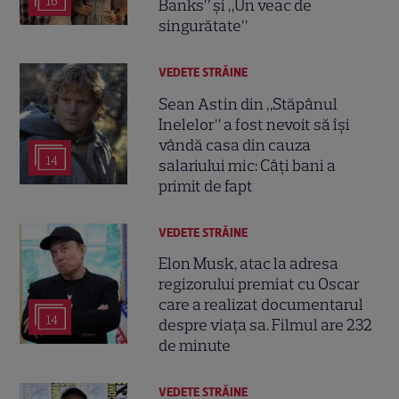
16
Banks” și „Un veac de
singurătate”
VEDETE STRĂINE
Sean Astin din „Stăpânul
Inelelor” a fost nevoit să își
vândă casa din cauza
14
salariului mic: Câți bani a
primit de fapt
VEDETE STRĂINE
Elon Musk, atac la adresa
regizorului premiat cu Oscar
care a realizat documentarul
14
despre viața sa. Filmul are 232
de minute
VEDETE STRĂINE