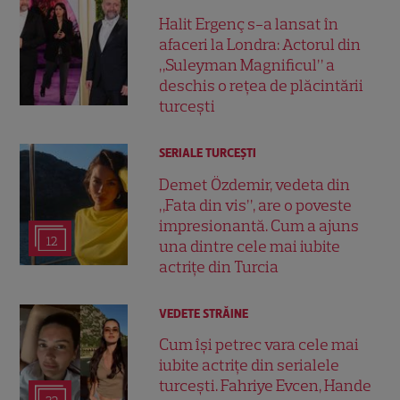
Halit Ergenç s-a lansat în
afaceri la Londra: Actorul din
„Suleyman Magnificul” a
deschis o rețea de plăcintării
turcești
SERIALE TURCEŞTI
Demet Özdemir, vedeta din
„Fata din vis”, are o poveste
impresionantă. Cum a ajuns
12
una dintre cele mai iubite
actrițe din Turcia
VEDETE STRĂINE
Cum își petrec vara cele mai
iubite actrițe din serialele
turcești. Fahriye Evcen, Hande