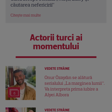
Citeș
postul Acasă
Citește mai multe
Actorii turci ai
momentului
VEDETE STRĂINE
Onur Özaydın se alătură
serialului „La marginea lumii”.
Va interpreta prima iubire a
6
Alyei Albora
VEDETE STRĂINE