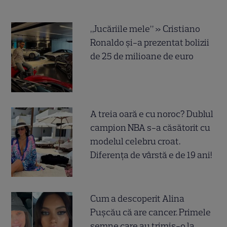
„Jucăriile mele” » Cristiano
Ronaldo și-a prezentat bolizii
de 25 de milioane de euro
A treia oară e cu noroc? Dublul
campion NBA s-a căsătorit cu
modelul celebru croat.
Diferența de vârstă e de 19 ani!
Cum a descoperit Alina
Pușcău că are cancer. Primele
semne care au trimis-o la