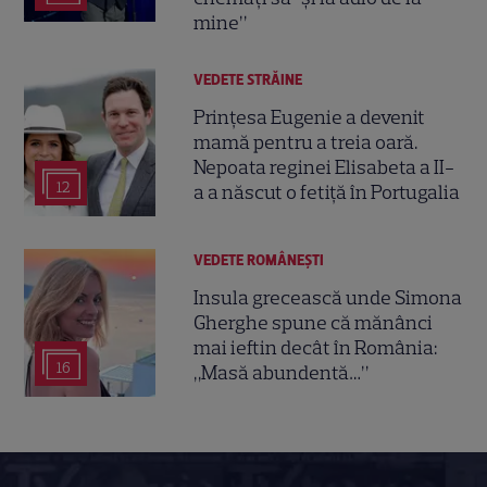
mine”
VEDETE STRĂINE
Prințesa Eugenie a devenit
mamă pentru a treia oară.
Nepoata reginei Elisabeta a II-
12
a a născut o fetiță în Portugalia
VEDETE ROMÂNEŞTI
Insula grecească unde Simona
Gherghe spune că mănânci
mai ieftin decât în România:
16
„Masă abundentă…”