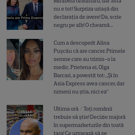
Mirabela Grădinaru, dar asta
nu e tot! Surpriza uriașă din
declarația de avere! Da, scrie
negru pe alb! O cheamă…
Cum a descoperit Alina
Pușcău că are cancer. Primele
semne care au trimis-o la
medic. Prietena ei, Olga
Barcari, a povestit tot: „Și în
Asia Express avea cancer, dar
nimeni nu știa, nici ea”
Ultima oră / Toți românii
trebuie să știe! Decizie majoră
în supermarketurile din toată
țara! Ce urmează să se