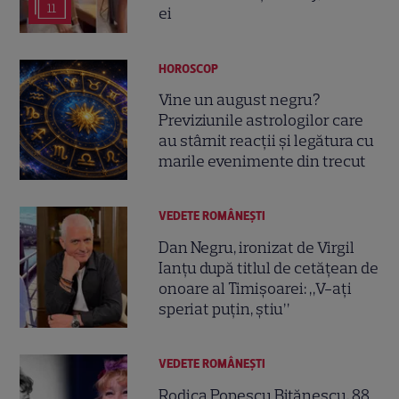
11
ei
HOROSCOP
Vine un august negru?
Previziunile astrologilor care
au stârnit reacții și legătura cu
marile evenimente din trecut
VEDETE ROMÂNEŞTI
Dan Negru, ironizat de Virgil
Ianțu după titlul de cetățean de
onoare al Timișoarei: „V-ați
speriat puțin, știu”
VEDETE ROMÂNEŞTI
Rodica Popescu Bitănescu, 88