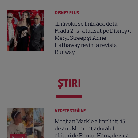
DISNEY PLUS
„Diavolul se îmbracă de la
Prada 2” s-a lansat pe Disney+.
Meryl Streep și Anne
Hathaway revin la revista
Runway
ŞTIRI
VEDETE STRĂINE
Meghan Markle a împlinit 45
de ani. Moment adorabil
alături de Prințul Harry, de ziua