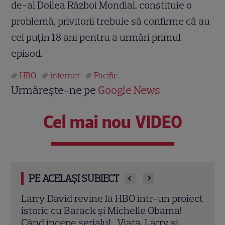
de-al Doilea Război Mondial, constituie o
problemă, privitorii trebuie să confirme că au
cel puţin 18 ani pentru a urmări primul
episod.
HBO
internet
Pacific
Urmărește-ne pe
Google News
Cel mai nou VIDEO
PE ACELAȘI SUBIECT
oiect
Milioane de români vor fi cu ochii pe
Seri
ecrane! Ghidul producțiilor de neratat în
HBO 
weekend: de la Antena 1 și HBO, până la