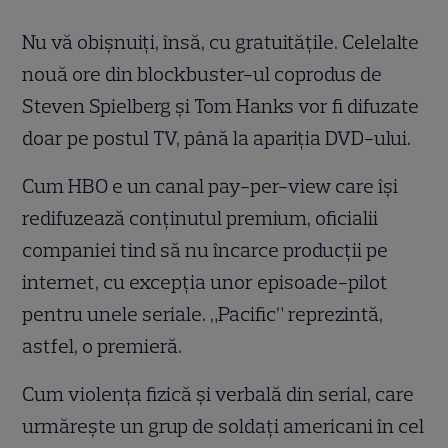
Nu vă obişnuiţi, însă, cu gratuităţile. Celelalte
nouă ore din blockbuster-ul coprodus de
Steven Spielberg şi Tom Hanks vor fi difuzate
doar pe postul TV, până la apariţia DVD-ului.
Cum HBO e un canal pay-per-view care îşi
redifuzează conţinutul premium, oficialii
companiei tind să nu încarce producţii pe
internet, cu excepţia unor episoade-pilot
pentru unele seriale. „Pacific” reprezintă,
astfel, o premieră.
Cum violenţa fizică şi verbală din serial, care
urmăreşte un grup de soldaţi americani în cel