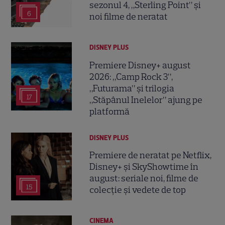
sezonul 4, „Sterling Point” și
6
noi filme de neratat
DISNEY PLUS
Premiere Disney+ august
2026: „Camp Rock 3”,
„Futurama” și trilogia
17
„Stăpânul Inelelor” ajung pe
platformă
DISNEY PLUS
Premiere de neratat pe Netflix,
Disney+ și SkyShowtime în
august: seriale noi, filme de
15
colecție și vedete de top
CINEMA