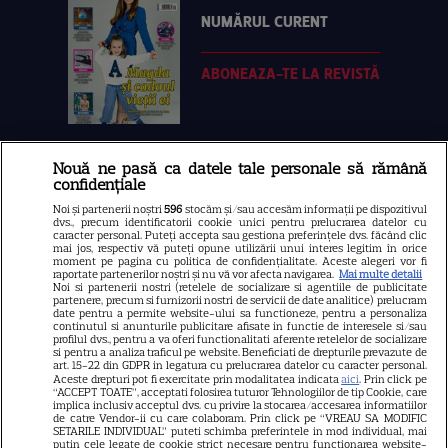
NUMĂRUL CURENT
ABONEAZA-TE LA REVISTĂ
Nouă ne pasă ca datele tale personale să rămână
Libertatea
confidențiale
Libertatea pentru femei
Noi și partenerii noștri
596
stocăm și/sau accesăm informații pe dispozitivul
dvs., precum identificatorii cookie unici pentru prelucrarea datelor cu
GSP
caracter personal. Puteți accepta sau gestiona preferințele dvs. făcând clic
mai jos, respectiv vă puteți opune utilizării unui interes legitim în orice
Știri mondene
moment pe pagina cu politica de confidențialitate. Aceste alegeri vor fi
raportate partenerilor noștri și nu vă vor afecta navigarea.
Mai multe detalii
Noi si partenerii nostri (retelele de socializare si agentiile de publicitate
Avantaje
partenere, precum si furnizorii nostri de servicii de date analitice) prelucram
date pentru a permite website-ului sa functioneze, pentru a personaliza
Elle
continutul si anunturile publicitare afisate in functie de interesele si/sau
profilul dvs., pentru a va oferi functionalitati aferente retelelor de socializare
Unica
si pentru a analiza traficul pe website. Beneficiati de drepturile prevazute de
art. 15-22 din GDPR in legatura cu prelucrarea datelor cu caracter personal.
Retete practice
Aceste drepturi pot fi exercitate prin modalitatea indicata
aici
. Prin click pe
“ACCEPT TOATE”, acceptati folosirea tuturor Tehnologiilor de tip Cookie, care
implica inclusiv acceptul dvs. cu privire la stocarea/accesarea informatiilor
de catre Vendor-ii cu care colaboram. Prin click pe “VREAU SA MODIFIC
SETARILE INDIVIDUAL” puteti schimba preferintele in mod individual, mai
URMĂREȘTE-NE PE
putin cele legate de cookie strict necesare pentru functionarea website-