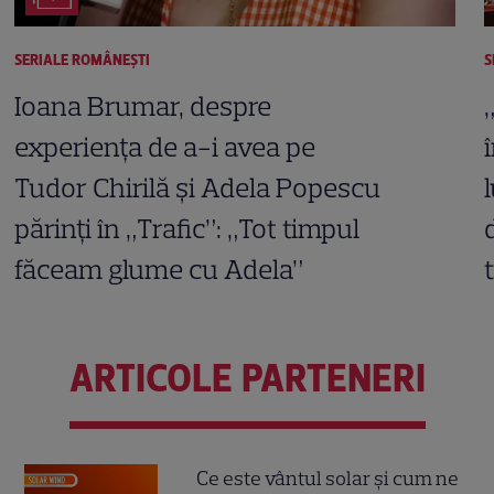
SERIALE ROMÂNEŞTI
S
Ioana Brumar, despre
experiența de a-i avea pe
Tudor Chirilă și Adela Popescu
părinți în „Trafic”: „Tot timpul
făceam glume cu Adela”
ARTICOLE PARTENERI
Ce este vântul solar și cum ne