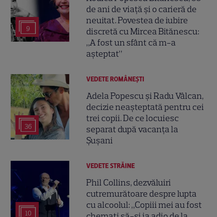
de ani de viață și o carieră de
neuitat. Povestea de iubire
9
discretă cu Mircea Bitănescu:
„A fost un sfânt că m-a
așteptat”
VEDETE ROMÂNEŞTI
Adela Popescu și Radu Vâlcan,
decizie neașteptată pentru cei
trei copii. De ce locuiesc
36
separat după vacanța la
Șușani
VEDETE STRĂINE
Phil Collins, dezvăluiri
cutremurătoare despre lupta
cu alcoolul: „Copiii mei au fost
10
chemați să-și ia adio de la