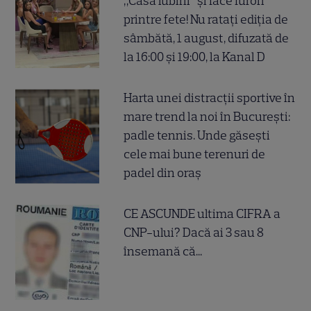
„Casa iubirii” și face furori
printre fete! Nu ratați ediția de
sâmbătă, 1 august, difuzată de
la 16:00 și 19:00, la Kanal D
Harta unei distracții sportive în
mare trend la noi în București:
padle tennis. Unde găsești
cele mai bune terenuri de
padel din oraș
CE ASCUNDE ultima CIFRA a
CNP-ului? Dacă ai 3 sau 8
însemană că...