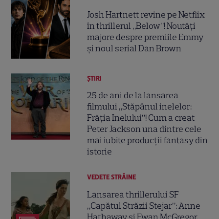
Josh Hartnett revine pe Netflix
în thrillerul „Below”! Noutăți
majore despre premiile Emmy
și noul serial Dan Brown
ȘTIRI
25 de ani de la lansarea
filmului „Stăpânul inelelor:
Frăția Inelului”! Cum a creat
Peter Jackson una dintre cele
mai iubite producții fantasy din
istorie
VEDETE STRĂINE
Lansarea thrillerului SF
„Capătul Străzii Stejar”: Anne
Hathaway și Ewan McGregor,