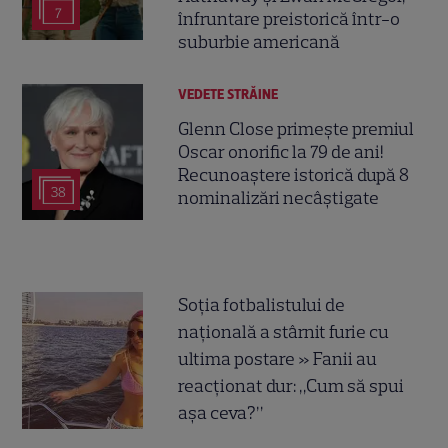
7
înfruntare preistorică într-o
suburbie americană
VEDETE STRĂINE
Glenn Close primește premiul
Oscar onorific la 79 de ani!
Recunoaștere istorică după 8
38
nominalizări necâștigate
Soția fotbalistului de
națională a stârnit furie cu
ultima postare » Fanii au
reacționat dur: „Cum să spui
așa ceva?”