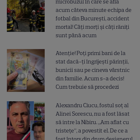
microbuzul în care se afla
acum câteva minute echipa de
fotbal din București, accident
mortal! Câți morți și câți răniți
sunt până acum
Atenție! Poți primi bani de la
stat dacă-ți îngrijești părinții,
bunicii sau pe cineva vârstnic
din familie. Acum s-a decis!
Cum trebuie să procedezi
Alexandru Ciucu, fostul soț al
Alinei Sorescu, nu a fost lăsat
să intre la Nibiru. „Am aflat cu
tristețe”, a povestit el. De ce a
fost întors din drum designerul