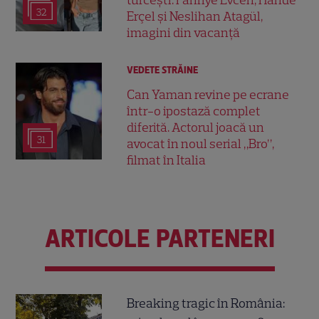
32
Erçel și Neslihan Atagül,
imagini din vacanță
VEDETE STRĂINE
Can Yaman revine pe ecrane
într-o ipostază complet
diferită. Actorul joacă un
31
avocat în noul serial „Bro”,
filmat în Italia
ARTICOLE PARTENERI
Breaking tragic în România: