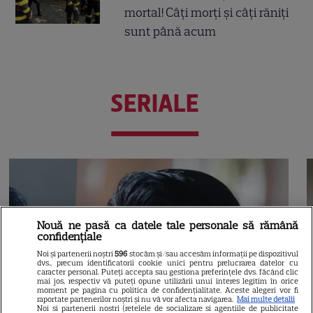
mortal! Câți morți și câți răniți
sunt până acum
SERIALE
Nouă ne pasă ca datele tale personale să rămână
confidențiale
Noi și partenerii noștri
596
stocăm și/sau accesăm informații pe dispozitivul
dvs., precum identificatorii cookie unici pentru prelucrarea datelor cu
caracter personal. Puteți accepta sau gestiona preferințele dvs. făcând clic
mai jos, respectiv vă puteți opune utilizării unui interes legitim în orice
moment pe pagina cu politica de confidențialitate. Aceste alegeri vor fi
raportate partenerilor noștri și nu vă vor afecta navigarea.
Mai multe detalii
Noi si partenerii nostri (retelele de socializare si agentiile de publicitate