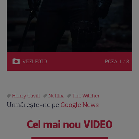
VEZI
FOTO
POZA
1 / 8
Henry Cavill
Netflix
The Witcher
Urmărește-ne pe
Google News
Cel mai nou VIDEO