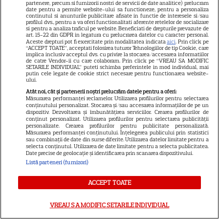
partenere, precum si furnizorii nostri de servicii de date analitice) prelucram
date pentru a permite website-ului sa functioneze, pentru a personaliza
continutul si anunturile publicitare afisate in functie de interesele si/sau
profilul dvs., pentru a va oferi functionalitati aferente retelelor de socializare
si pentru a analiza traficul pe website. Beneficiati de drepturile prevazute de
art. 15-22 din GDPR in legatura cu prelucrarea datelor cu caracter personal.
Aceste drepturi pot fi exercitate prin modalitatea indicata
aici
. Prin click pe
“ACCEPT TOATE”, acceptati folosirea tuturor Tehnologiilor de tip Cookie, care
implica inclusiv acceptul dvs. cu privire la stocarea/accesarea informatiilor
de catre Vendor-ii cu care colaboram. Prin click pe “VREAU SA MODIFIC
SETARILE INDIVIDUAL” puteti schimba preferintele in mod individual, mai
putin cele legate de cookie strict necesare pentru functionarea website-
ului.
Atât noi, cât și partenerii noștri prelucrăm datele pentru a oferi:
Măsurarea performanței reclamelor. Utilizarea profilurilor pentru selectarea
conținutului personalizat. Stocarea și/sau accesarea informațiilor de pe un
dispozitiv. Dezvoltarea și îmbunătățirea serviciilor. Crearea profilurilor de
conținut personalizat. Utilizarea profilurilor pentru selectarea publicității
NETFLIX
S
personalizate. Crearea profilurilor pentru publicitate personalizată.
Măsurarea performanței conținutului. Înțelegerea publicului prin statistici
Agentul Kim reactivat pe
sau combinații de date din surse diferite. Utilizarea datelor limitate pentru a
selecta conținutul. Utilizarea de date limitate pentru a selecta publicitatea.
Date precise de geolocație și identificarea prin scanarea dispozitivului.
Netflix: Serialul-fenomen care
Listă parteneri (furnizori)
a rupt topurile de audiență. Ce
ACCEPT TOATE
șanse sunt pentru Sezonul 2
VREAU SA MODIFIC SETARILE INDIVIDUAL