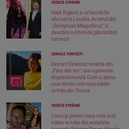
VEDETE STRĂINE
Halit Ergenç s-a lansat în
afaceri la Londra: Actorul din
„Suleyman Magnificul” a
deschis o rețea de plăcintării
turcești
SERIALE TURCEŞTI
Demet Özdemir, vedeta din
„Fata din vis”, are o poveste
impresionantă. Cum a ajuns
12
una dintre cele mai iubite
actrițe din Turcia
VEDETE STRĂINE
Cum își petrec vara cele mai
iubite actrițe din serialele
turcești. Fahriye Evcen, Hande