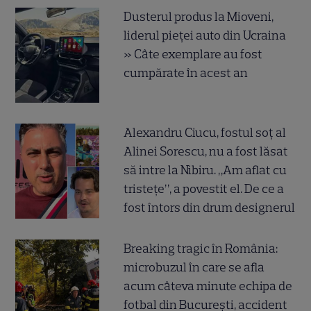
Dusterul produs la Mioveni,
liderul pieței auto din Ucraina
» Câte exemplare au fost
cumpărate în acest an
Alexandru Ciucu, fostul soț al
Alinei Sorescu, nu a fost lăsat
să intre la Nibiru. „Am aflat cu
tristețe”, a povestit el. De ce a
fost întors din drum designerul
Breaking tragic în România:
microbuzul în care se afla
acum câteva minute echipa de
fotbal din București, accident