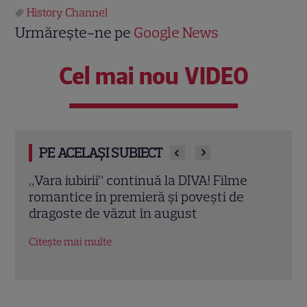
History Channel
Urmărește-ne pe
Google News
Cel mai nou VIDEO
PE ACELAȘI SUBIECT
Eva Pavel a început filmările pentru noul
Echip
sezon „Apel la consilier”. Ce pregătește
Ce p
la Kanal D
conc
Citește mai multe
Citeș