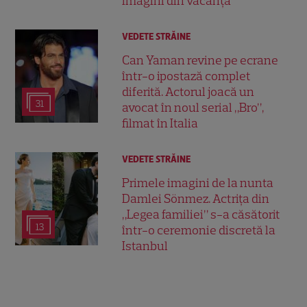
imagini din vacanță
VEDETE STRĂINE
Can Yaman revine pe ecrane
într-o ipostază complet
diferită. Actorul joacă un
31
avocat în noul serial „Bro”,
filmat în Italia
VEDETE STRĂINE
Primele imagini de la nunta
Damlei Sönmez. Actrița din
„Legea familiei” s-a căsătorit
13
într-o ceremonie discretă la
Istanbul