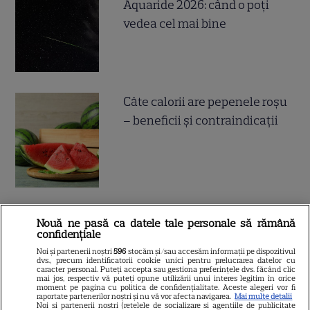
Aquaride 2026: când o poți
vedea cel mai bine
Câte calorii are pepenele roșu
– beneficii și contraindicații
Nouă ne pasă ca datele tale personale să rămână
confidențiale
ALTE ARTICOLE
Noi și partenerii noștri
596
stocăm și/sau accesăm informații pe dispozitivul
dvs., precum identificatorii cookie unici pentru prelucrarea datelor cu
INTERESANTE
caracter personal. Puteți accepta sau gestiona preferințele dvs. făcând clic
mai jos, respectiv vă puteți opune utilizării unui interes legitim în orice
moment pe pagina cu politica de confidențialitate. Aceste alegeri vor fi
raportate partenerilor noștri și nu vă vor afecta navigarea.
Mai multe detalii
Noi si partenerii nostri (retelele de socializare si agentiile de publicitate