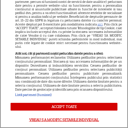
partenere, precum si furnizorii nostri de servicii de date analitice) prelucram
date pentru a permite website-ului sa functioneze, pentru a personaliza
continutul si anunturile publicitare afisate in functie de interesele si/sau
VEDETE STRĂINE
profilul dvs., pentru a va oferi functionalitati aferente retelelor de socializare
si pentru a analiza traficul pe website. Beneficiati de drepturile prevazute de
Marvel are un nou Black
art. 15-22 din GDPR in legatura cu prelucrarea datelor cu caracter personal.
Aceste drepturi pot fi exercitate prin modalitatea indicata
aici
. Prin click pe
Panther. David Jonsson preia
“ACCEPT TOATE”, acceptati folosirea tuturor Tehnologiilor de tip Cookie, care
implica inclusiv acceptul dvs. cu privire la stocarea/accesarea informatiilor
moștenirea lui Chadwick
de catre Vendor-ii cu care colaboram. Prin click pe “VREAU SA MODIFIC
3
Boseman
SETARILE INDIVIDUAL” puteti schimba preferintele in mod individual, mai
putin cele legate de cookie strict necesare pentru functionarea website-
ului.
Atât noi, cât și partenerii noștri prelucrăm datele pentru a oferi:
VEDETE STRĂINE
Măsurarea performanței reclamelor. Utilizarea profilurilor pentru selectarea
conținutului personalizat. Stocarea și/sau accesarea informațiilor de pe un
dispozitiv. Dezvoltarea și îmbunătățirea serviciilor. Crearea profilurilor de
Ryan Gosling este noul Ghost
conținut personalizat. Utilizarea profilurilor pentru selectarea publicității
Rider din Universul Marvel.
personalizate. Crearea profilurilor pentru publicitate personalizată.
Măsurarea performanței conținutului. Înțelegerea publicului prin statistici
Anunțul făcut la Comic-Con i-
sau combinații de date din surse diferite. Utilizarea datelor limitate pentru a
selecta conținutul. Utilizarea de date limitate pentru a selecta publicitatea.
7
a entuziasmat pe fani
Date precise de geolocație și identificarea prin scanarea dispozitivului.
Listă parteneri (furnizori)
DISNEY PLUS
ACCEPT TOATE
„Diavolul se îmbracă de la
VREAU SA MODIFIC SETARILE INDIVIDUAL
Prada 2” s-a lansat pe Disney+.