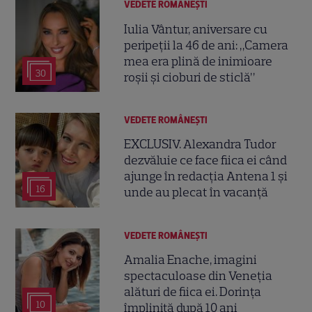
VEDETE ROMÂNEŞTI
Iulia Vântur, aniversare cu
peripeții la 46 de ani: „Camera
mea era plină de inimioare
30
roșii și cioburi de sticlă”
VEDETE ROMÂNEŞTI
EXCLUSIV. Alexandra Tudor
dezvăluie ce face fiica ei când
ajunge în redacția Antena 1 și
16
unde au plecat în vacanță
VEDETE ROMÂNEŞTI
Amalia Enache, imagini
spectaculoase din Veneția
alături de fiica ei. Dorința
10
împlinită după 10 ani