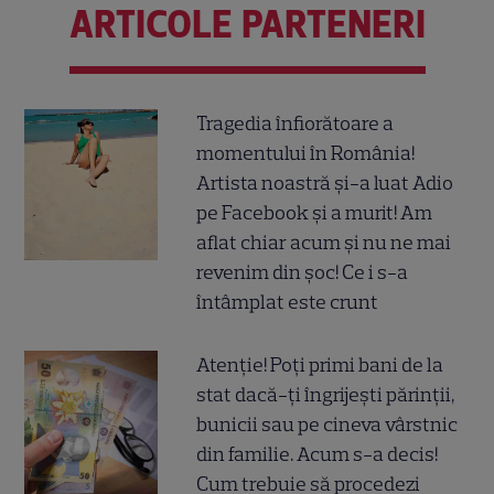
ARTICOLE PARTENERI
Tragedia înfiorătoare a
momentului în România!
Artista noastră și-a luat Adio
pe Facebook și a murit! Am
aflat chiar acum și nu ne mai
revenim din șoc! Ce i s-a
întâmplat este crunt
Atenție! Poți primi bani de la
stat dacă-ți îngrijești părinții,
bunicii sau pe cineva vârstnic
din familie. Acum s-a decis!
Cum trebuie să procedezi