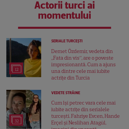
Actorii turci ai
momentului
SERIALE TURCEŞTI
Demet Özdemir, vedeta din
„Fata din vis”, are o poveste
impresionantă. Cum a ajuns
12
una dintre cele mai iubite
actrițe din Turcia
VEDETE STRĂINE
Cum își petrec vara cele mai
iubite actrițe din serialele
turcești. Fahriye Evcen, Hande
32
Erçel și Neslihan Atagül,