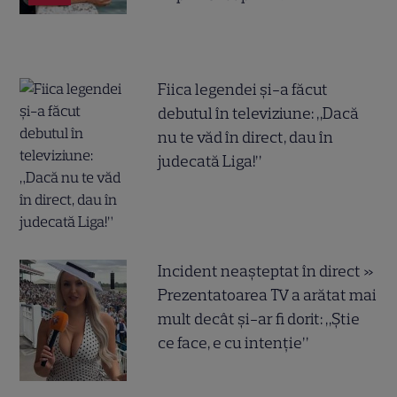
Fiica legendei și-a făcut
debutul în televiziune: „Dacă
nu te văd în direct, dau în
judecată Liga!”
Incident neașteptat în direct »
Prezentatoarea TV a arătat mai
mult decât și-ar fi dorit: „Știe
ce face, e cu intenție”