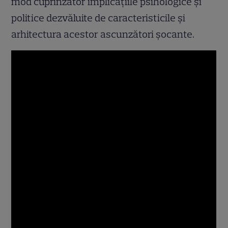
mod cuprinzător implicațiile psihologice și
politice dezvăluite de caracteristicile și
arhitectura acestor ascunzători șocante.