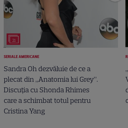
21
SERIALE AMERICANE
R
Sandra Oh dezvăluie de ce a
plecat din „Anatomia lui Grey”.
Discuția cu Shonda Rhimes
care a schimbat totul pentru
Cristina Yang