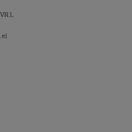
VR 1,
 ei