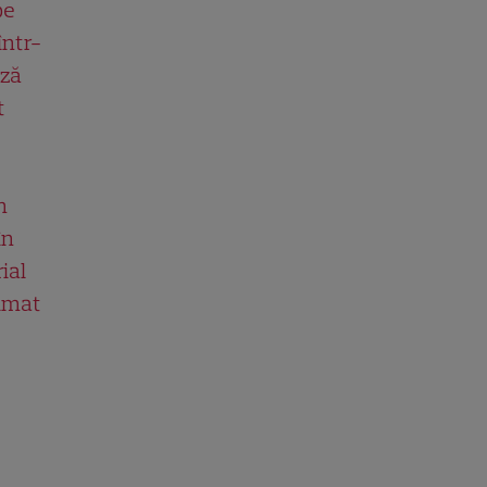
pe
într-
ază
t
n
în
ial
ilmat