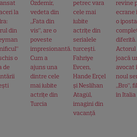
lansat
Özdemir,
petrec vara
revine 
aceri la
vedeta din
cele mai
ecrane 
ra:
„Fata din
iubite
o ipost
rul din
vis”, are o
actrițe din
comple
leyman
poveste
serialele
diferită.
ificul”
impresionantă.
turcești.
Actorul
schis o
Cum a
Fahriye
joacă u
a de
ajuns una
Evcen,
avocat 
ntării
dintre cele
Hande Erçel
noul ser
ești
mai iubite
și Neslihan
„Bro”, f
actrițe din
Atagül,
în Italia
Turcia
imagini din
vacanță