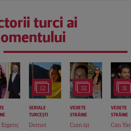
torii turci ai
omentului
12
32
31
TE
SERIALE
VEDETE
VEDETE
INE
TURCEŞTI
STRĂINE
STRĂINE
t Ergenç
Demet
Cum își
Can Ya