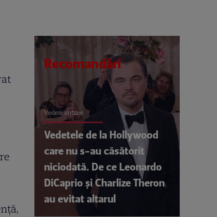
Recomandări
rat
Vedete străine
Vedetele de la Hollywood
care nu s-au căsătorit
are
niciodată. De ce Leonardo
DiCaprio și Charlize Theron
au evitat altarul
nţă,