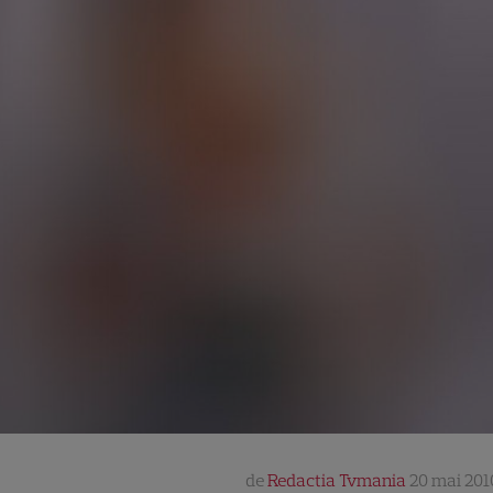
de
Redactia Tvmania
20 mai 201