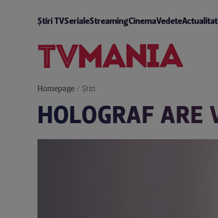
Știri TV
Seriale
Streaming
Cinema
Vedete
Actualita
Homepage
/
Știri
HOLOGRAF ARE 