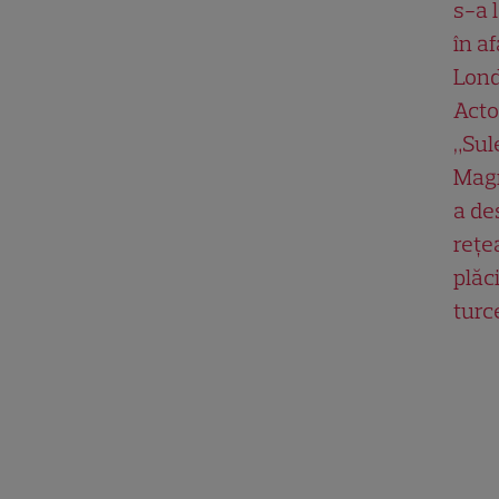
s-a 
în af
Lond
Acto
„Su
Magn
a de
rețe
plăci
turc