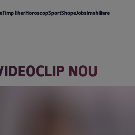
te
Timp liber
Horoscop
Sport
Shop
eJobs
Imobiliare
VIDEOCLIP NOU