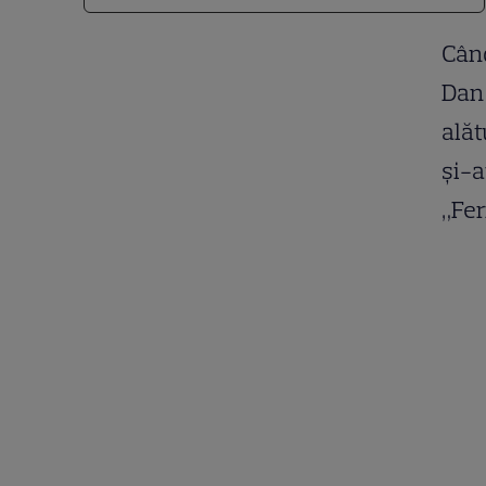
Când
Dan 
alăt
şi-a
„Fer