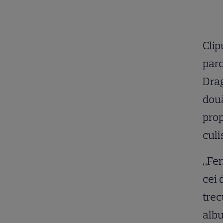
Clip
parc
Drag
două
prop
culis
„Fer
cei 
trec
albu