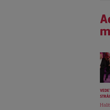
Ac
m
VEDE
STRĂ
Hali