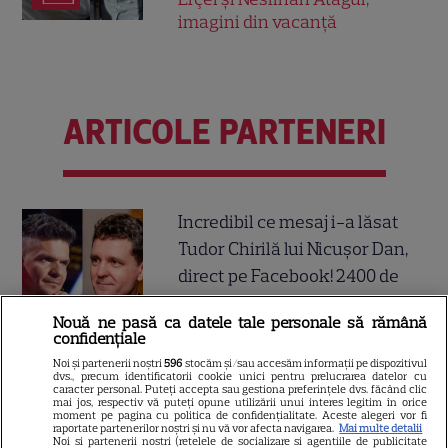
imagini din vacanță
ARTICOLE PARTENERI
Incredibil ce mesaj i-a lăsat
Tudor Chirilă lui Nicușor Dan,
direct pe Facebook! 2400 de
oameni i-au dat like lui Tudor!
Nouă ne pasă ca datele tale personale să rămână
“Sunt curios cine vă…”.
confidențiale
Continuarea e șah mat
Noi și partenerii noștri
596
stocăm și/sau accesăm informații pe dispozitivul
dvs., precum identificatorii cookie unici pentru prelucrarea datelor cu
caracter personal. Puteți accepta sau gestiona preferințele dvs. făcând clic
mai jos, respectiv vă puteți opune utilizării unui interes legitim în orice
Gata, e oficial! Ce salariu are
moment pe pagina cu politica de confidențialitate. Aceste alegeri vor fi
raportate partenerilor noștri și nu vă vor afecta navigarea.
Mai multe detalii
Mirabela Grădinaru, dar asta
Noi si partenerii nostri (retelele de socializare si agentiile de publicitate