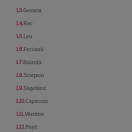
1.3
Gemeni
1.4
Rac
1.5
Leu
1.6
Fecioară
1.7
Balanță
1.8
Scorpion
1.9
Săgetător
1.10
Capricorn
1.11
Vărsător
1.12
Pești