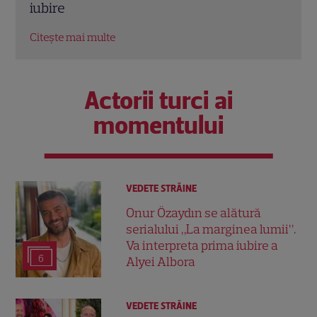
No
Citește mai multe
Ci
Actorii turci ai
momentului
VEDETE STRĂINE
Onur Özaydın se alătură
serialului „La marginea lumii”.
Va interpreta prima iubire a
6
Alyei Albora
VEDETE STRĂINE