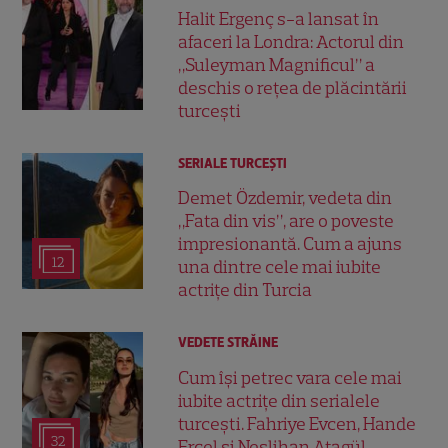
Halit Ergenç s-a lansat în
afaceri la Londra: Actorul din
„Suleyman Magnificul” a
deschis o rețea de plăcintării
turcești
SERIALE TURCEŞTI
Demet Özdemir, vedeta din
„Fata din vis”, are o poveste
impresionantă. Cum a ajuns
12
una dintre cele mai iubite
actrițe din Turcia
VEDETE STRĂINE
Cum își petrec vara cele mai
iubite actrițe din serialele
turcești. Fahriye Evcen, Hande
32
Erçel și Neslihan Atagül,