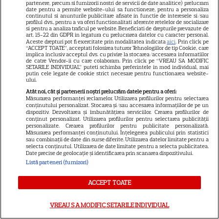
partenere, precum si furnizorii nostri de servicii de date analitice) prelucram
nu e tot! Surpriza uriașă din
date pentru a permite website-ului sa functioneze, pentru a personaliza
continutul si anunturile publicitare afisate in functie de interesele si/sau
declarația de avere! Da, scrie
profilul dvs., pentru a va oferi functionalitati aferente retelelor de socializare
si pentru a analiza traficul pe website. Beneficiati de drepturile prevazute de
negru pe alb! O cheamă…
art. 15-22 din GDPR in legatura cu prelucrarea datelor cu caracter personal.
Aceste drepturi pot fi exercitate prin modalitatea indicata
aici
. Prin click pe
“ACCEPT TOATE”, acceptati folosirea tuturor Tehnologiilor de tip Cookie, care
implica inclusiv acceptul dvs. cu privire la stocarea/accesarea informatiilor
de catre Vendor-ii cu care colaboram. Prin click pe “VREAU SA MODIFIC
Cum a descoperit Alina
SETARILE INDIVIDUAL” puteti schimba preferintele in mod individual, mai
putin cele legate de cookie strict necesare pentru functionarea website-
Pușcău că are cancer. Primele
ului.
semne care au trimis-o la
Atât noi, cât și partenerii noștri prelucrăm datele pentru a oferi:
Măsurarea performanței reclamelor. Utilizarea profilurilor pentru selectarea
medic. Prietena ei, Olga
conținutului personalizat. Stocarea și/sau accesarea informațiilor de pe un
dispozitiv. Dezvoltarea și îmbunătățirea serviciilor. Crearea profilurilor de
Barcari, a povestit tot: „Și în
conținut personalizat. Utilizarea profilurilor pentru selectarea publicității
personalizate. Crearea profilurilor pentru publicitate personalizată.
Asia Express avea cancer, dar
Măsurarea performanței conținutului. Înțelegerea publicului prin statistici
sau combinații de date din surse diferite. Utilizarea datelor limitate pentru a
nimeni nu știa, nici ea”
selecta conținutul. Utilizarea de date limitate pentru a selecta publicitatea.
Date precise de geolocație și identificarea prin scanarea dispozitivului.
Listă parteneri (furnizori)
Ultima oră / Toți românii
ACCEPT TOATE
trebuie să știe! Decizie majoră
în supermarketurile din toată
VREAU SA MODIFIC SETARILE INDIVIDUAL
țara! Ce urmează să se