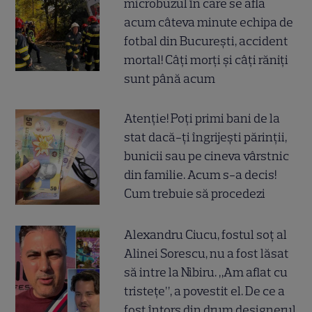
microbuzul în care se afla
acum câteva minute echipa de
fotbal din București, accident
mortal! Câți morți și câți răniți
sunt până acum
Atenție! Poți primi bani de la
stat dacă-ți îngrijești părinții,
bunicii sau pe cineva vârstnic
din familie. Acum s-a decis!
Cum trebuie să procedezi
Alexandru Ciucu, fostul soț al
Alinei Sorescu, nu a fost lăsat
să intre la Nibiru. „Am aflat cu
tristețe”, a povestit el. De ce a
fost întors din drum designerul