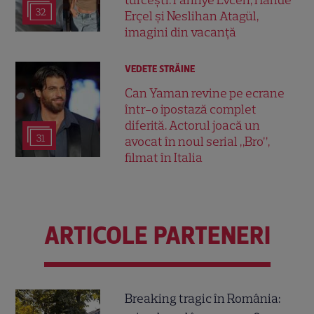
turcești. Fahriye Evcen, Hande
32
Erçel și Neslihan Atagül,
imagini din vacanță
VEDETE STRĂINE
Can Yaman revine pe ecrane
într-o ipostază complet
diferită. Actorul joacă un
31
avocat în noul serial „Bro”,
filmat în Italia
ARTICOLE PARTENERI
Breaking tragic în România: