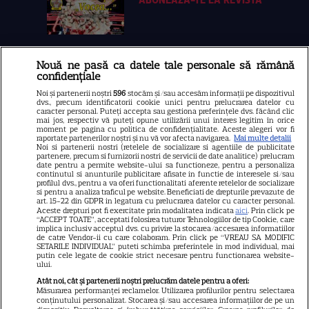
Nouă ne pasă ca datele tale personale să rămână
Libertatea
confidențiale
Libertatea pentru femei
Noi și partenerii noștri
596
stocăm și/sau accesăm informații pe dispozitivul
dvs., precum identificatorii cookie unici pentru prelucrarea datelor cu
GSP
caracter personal. Puteți accepta sau gestiona preferințele dvs. făcând clic
mai jos, respectiv vă puteți opune utilizării unui interes legitim în orice
Știri mondene
moment pe pagina cu politica de confidențialitate. Aceste alegeri vor fi
raportate partenerilor noștri și nu vă vor afecta navigarea.
Mai multe detalii
Noi si partenerii nostri (retelele de socializare si agentiile de publicitate
Avantaje
partenere, precum si furnizorii nostri de servicii de date analitice) prelucram
date pentru a permite website-ului sa functioneze, pentru a personaliza
Elle
continutul si anunturile publicitare afisate in functie de interesele si/sau
profilul dvs., pentru a va oferi functionalitati aferente retelelor de socializare
Unica
si pentru a analiza traficul pe website. Beneficiati de drepturile prevazute de
art. 15-22 din GDPR in legatura cu prelucrarea datelor cu caracter personal.
Retete practice
Aceste drepturi pot fi exercitate prin modalitatea indicata
aici
. Prin click pe
“ACCEPT TOATE”, acceptati folosirea tuturor Tehnologiilor de tip Cookie, care
implica inclusiv acceptul dvs. cu privire la stocarea/accesarea informatiilor
de catre Vendor-ii cu care colaboram. Prin click pe “VREAU SA MODIFIC
SETARILE INDIVIDUAL” puteti schimba preferintele in mod individual, mai
URMĂREȘTE-NE PE
putin cele legate de cookie strict necesare pentru functionarea website-
ului.
Atât noi, cât și partenerii noștri prelucrăm datele pentru a oferi:
Măsurarea performanței reclamelor. Utilizarea profilurilor pentru selectarea
conținutului personalizat. Stocarea și/sau accesarea informațiilor de pe un