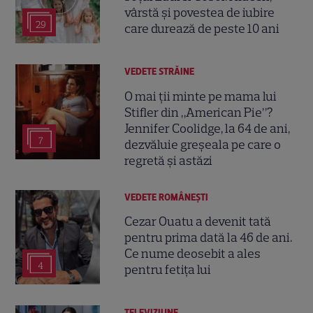
vârstă și povestea de iubire
29
care durează de peste 10 ani
VEDETE STRĂINE
O mai ții minte pe mama lui
Stifler din „American Pie”?
Jennifer Coolidge, la 64 de ani,
7
dezvăluie greșeala pe care o
regretă și astăzi
VEDETE ROMÂNEŞTI
Cezar Ouatu a devenit tată
pentru prima dată la 46 de ani.
Ce nume deosebit a ales
4
pentru fetița lui
TELEVIZIUNE