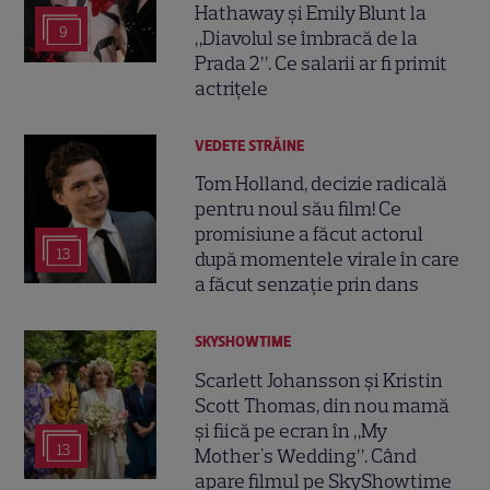
Hathaway și Emily Blunt la
9
„Diavolul se îmbracă de la
Prada 2”. Ce salarii ar fi primit
actrițele
VEDETE STRĂINE
Tom Holland, decizie radicală
pentru noul său film! Ce
promisiune a făcut actorul
13
după momentele virale în care
a făcut senzație prin dans
SKYSHOWTIME
Scarlett Johansson și Kristin
Scott Thomas, din nou mamă
și fiică pe ecran în „My
13
Mother's Wedding”. Când
apare filmul pe SkyShowtime