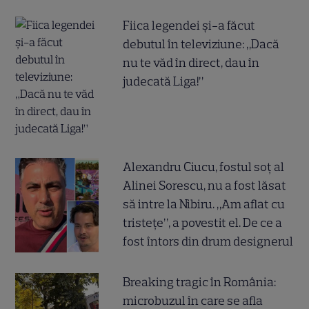
Fiica legendei și-a făcut
debutul în televiziune: „Dacă
nu te văd în direct, dau în
judecată Liga!”
Alexandru Ciucu, fostul soț al
Alinei Sorescu, nu a fost lăsat
să intre la Nibiru. „Am aflat cu
tristețe”, a povestit el. De ce a
fost întors din drum designerul
Breaking tragic în România:
microbuzul în care se afla