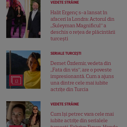
VEDETE STRĂINE
Halit Ergenç s-a lansat în
afaceri la Londra: Actorul din
„Suleyman Magnificul” a
deschis o rețea de plăcintării
turcești
SERIALE TURCEŞTI
Demet Özdemir, vedeta din
„Fata din vis”, are o poveste
impresionantă. Cum a ajuns
12
una dintre cele mai iubite
actrițe din Turcia
VEDETE STRĂINE
Cum își petrec vara cele mai
iubite actrițe din serialele