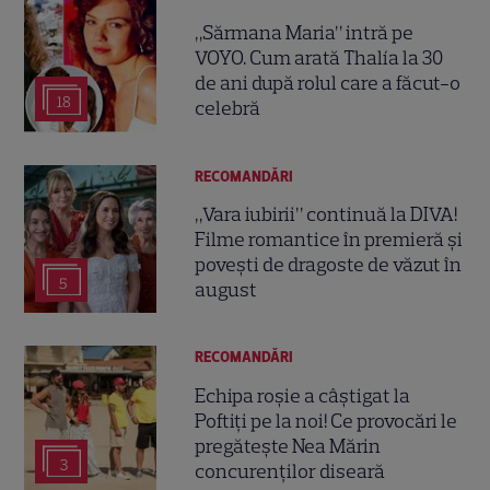
„Sărmana Maria” intră pe
VOYO. Cum arată Thalía la 30
de ani după rolul care a făcut-o
18
celebră
RECOMANDĂRI
„Vara iubirii” continuă la DIVA!
Filme romantice în premieră și
povești de dragoste de văzut în
5
august
RECOMANDĂRI
Echipa roșie a câștigat la
Poftiți pe la noi! Ce provocări le
pregătește Nea Mărin
3
concurenților diseară