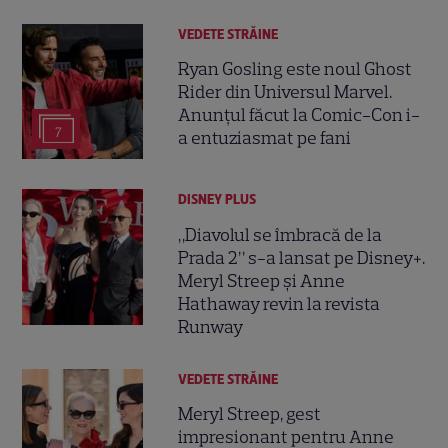
VEDETE STRĂINE
Ryan Gosling este noul Ghost
Rider din Universul Marvel.
Anunțul făcut la Comic-Con i-
7
a entuziasmat pe fani
DISNEY PLUS
„Diavolul se îmbracă de la
Prada 2” s-a lansat pe Disney+.
Meryl Streep și Anne
Hathaway revin la revista
Runway
VEDETE STRĂINE
Meryl Streep, gest
impresionant pentru Anne