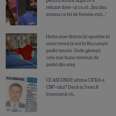
pentru Andra, după ce a
refuzat date-ul cu el: „Îmi dau
seama ce fel de femeie ești...”
Harta unei distracții sportive în
mare trend la noi în București:
padle tennis. Unde găsești
cele mai bune terenuri de
padel din oraș
CE ASCUNDE ultima CIFRA a
CNP-ului? Dacă ai 3 sau 8
însemană că...