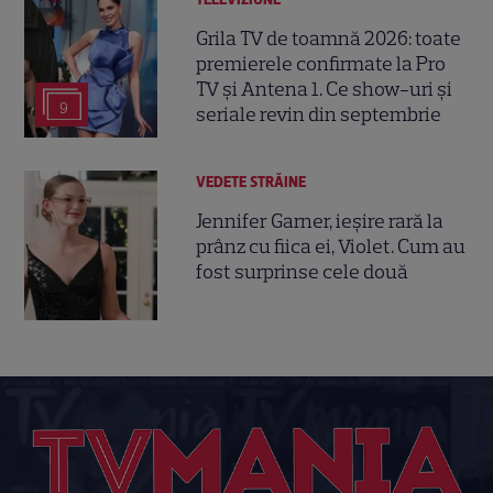
Grila TV de toamnă 2026: toate
premierele confirmate la Pro
TV și Antena 1. Ce show-uri și
9
seriale revin din septembrie
VEDETE STRĂINE
Jennifer Garner, ieșire rară la
prânz cu fiica ei, Violet. Cum au
fost surprinse cele două