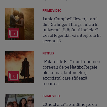
PRIME VIDEO
Jamie Campbell Bower, starul
din „Stranger Things”, intră în
universul „Stăpânul Inelelor”.
9
Ce rol legendar va interpreta în
sezonul 3
NETFLIX
„Palatul de Est”, noul fenomen
coreean de pe Netflix: Regele
blestemat, fantomele și
5
exorcistul care sfidează
moartea
PRIME VIDEO
Când „Fălci” se întâlnește cu