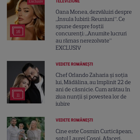
TELEVIZIUNE
Exclusiv
Oana Monea, dezvăluiri despre
„Insula Iubirii: Reuniuni”. Ce
spune despre foștii
16
concurenți: „Anumite lucruri
au rămas nerezolvate”
EXCLUSIV
VEDETE ROMÂNEŞTI
Chef Orlando Zaharia și soția
lui, Mădălina, au împlinit 22 de
ani de căsnicie. Cum arătau în
11
ziua nunții și povestea lor de
iubire
VEDETE ROMÂNEŞTI
Cine este Cosmin Curticăpean,
soțul Laurei Cosoi. Afaceri,