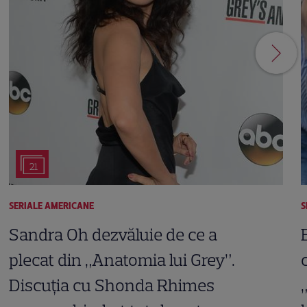
21
SERIALE AMERICANE
S
Sandra Oh dezvăluie de ce a
plecat din „Anatomia lui Grey”.
Discuția cu Shonda Rhimes