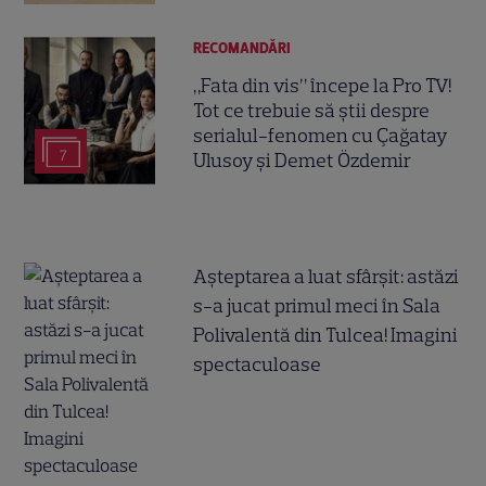
RECOMANDĂRI
„Fata din vis” începe la Pro TV!
Tot ce trebuie să știi despre
serialul-fenomen cu Çağatay
7
Ulusoy și Demet Özdemir
Așteptarea a luat sfârșit: astăzi
s-a jucat primul meci în Sala
Polivalentă din Tulcea! Imagini
spectaculoase