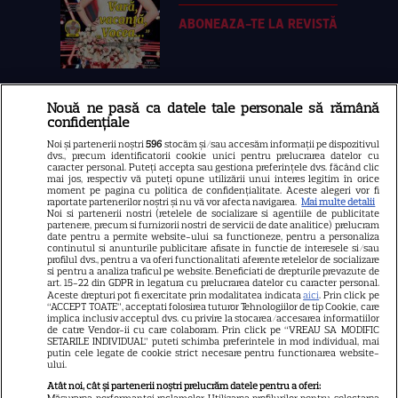
ABONEAZA-TE LA REVISTĂ
Nouă ne pasă ca datele tale personale să rămână
Libertatea
confidențiale
Libertatea pentru femei
Noi și partenerii noștri
596
stocăm și/sau accesăm informații pe dispozitivul
dvs., precum identificatorii cookie unici pentru prelucrarea datelor cu
GSP
caracter personal. Puteți accepta sau gestiona preferințele dvs. făcând clic
mai jos, respectiv vă puteți opune utilizării unui interes legitim în orice
Știri mondene
moment pe pagina cu politica de confidențialitate. Aceste alegeri vor fi
raportate partenerilor noștri și nu vă vor afecta navigarea.
Mai multe detalii
Noi si partenerii nostri (retelele de socializare si agentiile de publicitate
Avantaje
partenere, precum si furnizorii nostri de servicii de date analitice) prelucram
date pentru a permite website-ului sa functioneze, pentru a personaliza
Elle
continutul si anunturile publicitare afisate in functie de interesele si/sau
profilul dvs., pentru a va oferi functionalitati aferente retelelor de socializare
Unica
si pentru a analiza traficul pe website. Beneficiati de drepturile prevazute de
art. 15-22 din GDPR in legatura cu prelucrarea datelor cu caracter personal.
Retete practice
Aceste drepturi pot fi exercitate prin modalitatea indicata
aici
. Prin click pe
“ACCEPT TOATE”, acceptati folosirea tuturor Tehnologiilor de tip Cookie, care
implica inclusiv acceptul dvs. cu privire la stocarea/accesarea informatiilor
de catre Vendor-ii cu care colaboram. Prin click pe “VREAU SA MODIFIC
SETARILE INDIVIDUAL” puteti schimba preferintele in mod individual, mai
URMĂREȘTE-NE PE
putin cele legate de cookie strict necesare pentru functionarea website-
ului.
Atât noi, cât și partenerii noștri prelucrăm datele pentru a oferi:
Măsurarea performanței reclamelor. Utilizarea profilurilor pentru selectarea