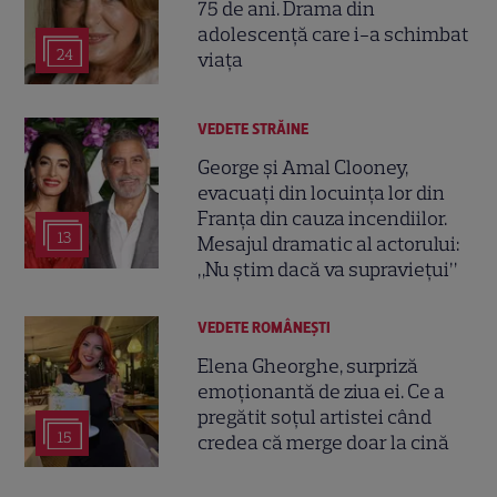
75 de ani. Drama din
adolescență care i-a schimbat
24
viața
VEDETE STRĂINE
George și Amal Clooney,
evacuați din locuința lor din
Franța din cauza incendiilor.
13
Mesajul dramatic al actorului:
„Nu știm dacă va supraviețui”
VEDETE ROMÂNEŞTI
Elena Gheorghe, surpriză
emoționantă de ziua ei. Ce a
pregătit soțul artistei când
15
credea că merge doar la cină