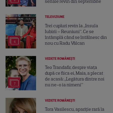
seriale revin din septembrie
TELEVIZIUNE
Trei cupluri revin la „Insula
Iubirii – Reuniuni”. Ce se
întâmplă când se întâlnesc din
4
nou cu Radu Vâlcan
VEDETE ROMÂNEŞTI
Teo Trandafir, despre viața
după ce fiica ei, Maia, a plecat
de acasă: „Legătura dintre noi
7
nu ne-o ia nimeni”
VEDETE ROMÂNEŞTI
Tora Vasilescu, apariție rară la