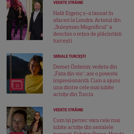
VEDETE STRĂINE
Halit Ergenç s-a lansat în
afaceri la Londra: Actorul din
„Suleyman Magnificul” a
deschis o rețea de plăcintării
turcești
SERIALE TURCEŞTI
Demet Özdemir, vedeta din
„Fata din vis”, are o poveste
impresionantă. Cum a ajuns
12
una dintre cele mai iubite
actrițe din Turcia
VEDETE STRĂINE
Cum își petrec vara cele mai
iubite actrițe din serialele