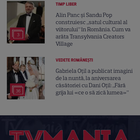
TIMP LIBER
Alin Panc și Sandu Pop
construiesc „satul cultural al
viitorului” în România. Cum va
3
arăta Transylvania Creators
Village
VEDETE ROMÂNEŞTI
Gabriela Oțil a publicat imagini
de la nuntă, la aniversarea
căsătoriei cu Dani Oțil: „Fără
36
grija lui «ce o să zică lumea»”