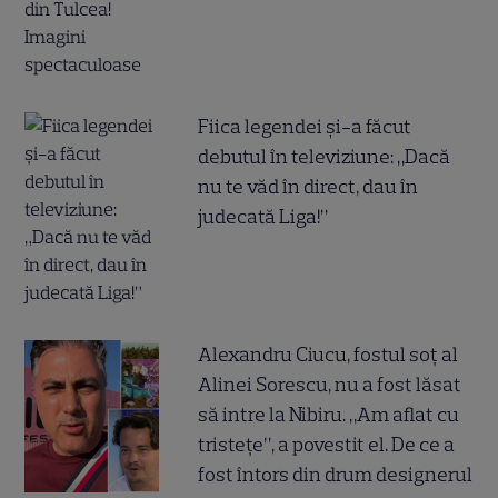
Fiica legendei și-a făcut
debutul în televiziune: „Dacă
nu te văd în direct, dau în
judecată Liga!”
Alexandru Ciucu, fostul soț al
Alinei Sorescu, nu a fost lăsat
să intre la Nibiru. „Am aflat cu
tristețe”, a povestit el. De ce a
fost întors din drum designerul