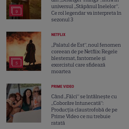
universul „Stăpânul Inelelor”.
9
Ce rol legendar va interpreta în
sezonul 3
NETFLIX
„Palatul de Est”, noul fenomen
coreean de pe Netflix: Regele
blestemat, fantomele și
5
exorcistul care sfidează
moartea
PRIME VIDEO
Când „Fălci” se întâlnește cu
„Coborâre întunecată”:
Producția claustrofobă de pe
Prime Video ce nu trebuie
ratată