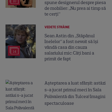
10
spune designerul despre piesa
de mobilier: „Nu prea ai timp să
te cerți”
VEDETE STRĂINE
Sean Astin din „Stăpânul
Inelelor” a fost nevoit să își
vândă casa din cauza
14
salariului mic: Câți bani a
primit de fapt
Așteptarea a luat sfârșit: astăzi
s-a jucat primul meci în Sala
Polivalentă din Tulcea! Imagini
spectaculoase