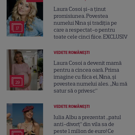
Laura Cosoi și-a ținut
promisiunea. Povestea
numelui Nina și tradiția pe
17
care a respectat-o pentru
toate cele cinci fiice. EXCLUSIV
VEDETE ROMÂNEŞTI
Laura Cosoi a devenit mamă
pentru a cincea oară. Prima
imagine cu fiica ei, Nina, și
29
povestea numelui ales. „Nu mă
satur să o privesc”
VEDETE ROMÂNEŞTI
Iulia Albu a prezentat „patul
anti-divorț” din vila sa de
peste 1 milion de euro! Ce