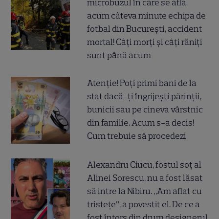
microbuzul în care se afla
acum câteva minute echipa de
fotbal din București, accident
mortal! Câți morți și câți răniți
sunt până acum
Atenție! Poți primi bani de la
stat dacă-ți îngrijești părinții,
bunicii sau pe cineva vârstnic
din familie. Acum s-a decis!
Cum trebuie să procedezi
Alexandru Ciucu, fostul soț al
Alinei Sorescu, nu a fost lăsat
să intre la Nibiru. „Am aflat cu
tristețe”, a povestit el. De ce a
fost întors din drum designerul