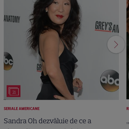
21
SERIALE AMERICANE
R
Sandra Oh dezvăluie de ce a