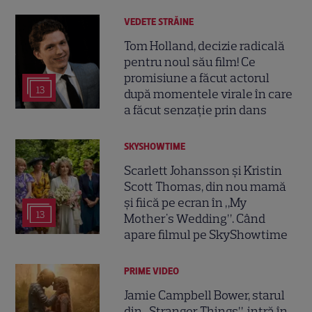
VEDETE STRĂINE
Tom Holland, decizie radicală
pentru noul său film! Ce
promisiune a făcut actorul
13
după momentele virale în care
a făcut senzație prin dans
SKYSHOWTIME
Scarlett Johansson și Kristin
Scott Thomas, din nou mamă
și fiică pe ecran în „My
13
Mother's Wedding”. Când
apare filmul pe SkyShowtime
PRIME VIDEO
Jamie Campbell Bower, starul
din „Stranger Things”, intră în