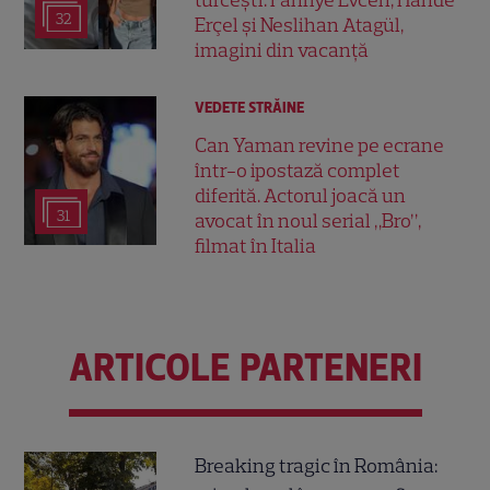
turcești. Fahriye Evcen, Hande
32
Erçel și Neslihan Atagül,
imagini din vacanță
VEDETE STRĂINE
Can Yaman revine pe ecrane
într-o ipostază complet
diferită. Actorul joacă un
31
avocat în noul serial „Bro”,
filmat în Italia
ARTICOLE PARTENERI
Breaking tragic în România: