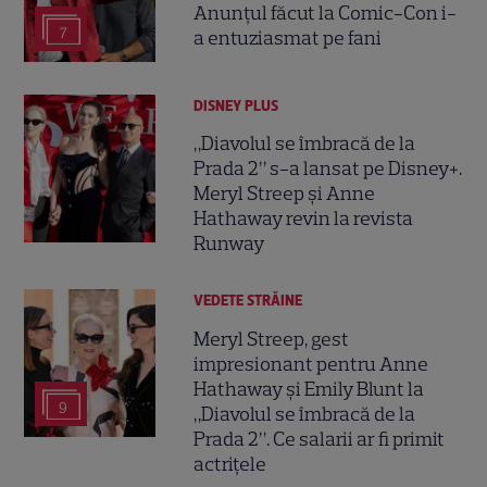
Anunțul făcut la Comic-Con i-
7
a entuziasmat pe fani
DISNEY PLUS
„Diavolul se îmbracă de la
Prada 2” s-a lansat pe Disney+.
Meryl Streep și Anne
Hathaway revin la revista
Runway
VEDETE STRĂINE
Meryl Streep, gest
impresionant pentru Anne
Hathaway și Emily Blunt la
9
„Diavolul se îmbracă de la
Prada 2”. Ce salarii ar fi primit
actrițele