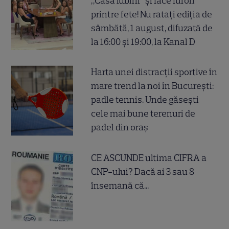
„Casa iubirii” și face furori
printre fete! Nu ratați ediția de
sâmbătă, 1 august, difuzată de
la 16:00 și 19:00, la Kanal D
Harta unei distracții sportive în
mare trend la noi în București:
padle tennis. Unde găsești
cele mai bune terenuri de
padel din oraș
CE ASCUNDE ultima CIFRA a
CNP-ului? Dacă ai 3 sau 8
însemană că...