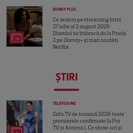
DISNEY PLUS
Ce vedem pe streaming între
27 iulie și 2 august 2026:
Diavolul se îmbracă de la Prada
18
2 pe Disney+ și mari noutăți
Netflix
ŞTIRI
TELEVIZIUNE
Grila TV de toamnă 2026: toate
premierele confirmate la Pro
TV și Antena 1. Ce show-uri și
9