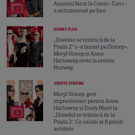
Anunțul făcut la Comic-Con i-
7
a entuziasmat pe fani
DISNEY PLUS
„Diavolul se îmbracă de la
Prada 2” s-a lansat pe Disney+.
Meryl Streep și Anne
Hathaway revin la revista
Runway
VEDETE STRĂINE
Meryl Streep, gest
impresionant pentru Anne
Hathaway și Emily Blunt la
9
„Diavolul se îmbracă de la
Prada 2”. Ce salarii ar fi primit
actrițele