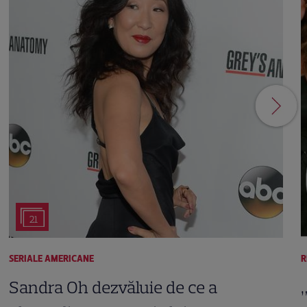
21
SERIALE AMERICANE
R
Sandra Oh dezvăluie de ce a