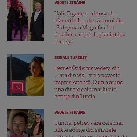
VEDETE STRĂINE
Halit Ergenç s-a lansat în
afaceri la Londra: Actorul din
„Suleyman Magnificul” a
deschis o rețea de plăcintării
turcești
SERIALE TURCEŞTI
Demet Özdemir, vedeta din
„Fata din vis”, are o poveste
impresionantă. Cum a ajuns
12
una dintre cele mai iubite
actrițe din Turcia
VEDETE STRĂINE
Cum își petrec vara cele mai
iubite actrițe din serialele