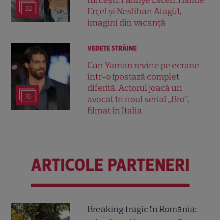
turcești. Fahriye Evcen, Hande
32
Erçel și Neslihan Atagül,
imagini din vacanță
VEDETE STRĂINE
Can Yaman revine pe ecrane
într-o ipostază complet
diferită. Actorul joacă un
31
avocat în noul serial „Bro”,
filmat în Italia
ARTICOLE PARTENERI
Breaking tragic în România: