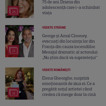
75 de ani. Drama din
adolescență care i-a schimbat
24
viața
VEDETE STRĂINE
George și Amal Clooney,
evacuați din locuința lor din
Franța din cauza incendiilor.
13
Mesajul dramatic al actorului:
„Nu știm dacă va supraviețui”
VEDETE ROMÂNEŞTI
Elena Gheorghe, surpriză
emoționantă de ziua ei. Ce a
pregătit soțul artistei când
15
credea că merge doar la cină