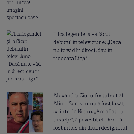
Fiica legendei și-a făcut
debutul în televiziune: „Dacă
nu te văd în direct, dau în
judecată Liga!”
Alexandru Ciucu, fostul soț al
Alinei Sorescu, nu a fost lăsat
să intre la Nibiru. „Am aflat cu
tristețe”, a povestit el. De ce a
fost întors din drum designerul