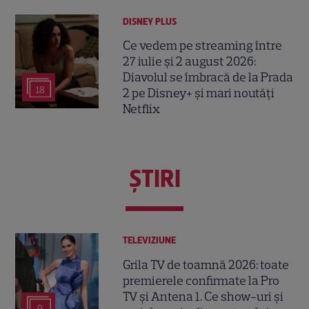
DISNEY PLUS
Ce vedem pe streaming între
27 iulie și 2 august 2026:
Diavolul se îmbracă de la Prada
18
2 pe Disney+ și mari noutăți
Netflix
ŞTIRI
TELEVIZIUNE
Grila TV de toamnă 2026: toate
premierele confirmate la Pro
TV și Antena 1. Ce show-uri și
9