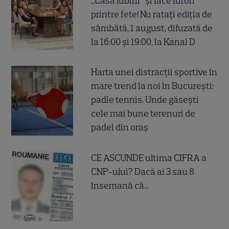
„Casa iubirii” și face furori
printre fete! Nu ratați ediția de
sâmbătă, 1 august, difuzată de
la 16:00 și 19:00, la Kanal D
Harta unei distracții sportive în
mare trend la noi în București:
padle tennis. Unde găsești
cele mai bune terenuri de
padel din oraș
CE ASCUNDE ultima CIFRA a
CNP-ului? Dacă ai 3 sau 8
însemană că...