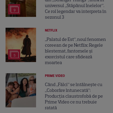
universul „Stăpânul Inelelor”.
9
Ce rol legendar va interpreta în
sezonul 3
NETFLIX
„Palatul de Est”, noul fenomen
coreean de pe Netflix: Regele
blestemat, fantomele și
5
exorcistul care sfidează
moartea
PRIME VIDEO
Când „Fălci” se întâlnește cu
„Coborâre întunecată”:
Producția claustrofobă de pe
Prime Video ce nu trebuie
ratată