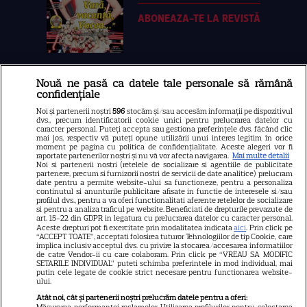
ABONEAZA-TE LA REVISTĂ
Nouă ne pasă ca datele tale personale să rămână
Libertatea
confidențiale
Libertatea pentru femei
Noi și partenerii noștri
596
stocăm și/sau accesăm informații pe dispozitivul
dvs., precum identificatorii cookie unici pentru prelucrarea datelor cu
GSP
caracter personal. Puteți accepta sau gestiona preferințele dvs. făcând clic
mai jos, respectiv vă puteți opune utilizării unui interes legitim în orice
Știri mondene
moment pe pagina cu politica de confidențialitate. Aceste alegeri vor fi
raportate partenerilor noștri și nu vă vor afecta navigarea.
Mai multe detalii
Noi si partenerii nostri (retelele de socializare si agentiile de publicitate
Avantaje
partenere, precum si furnizorii nostri de servicii de date analitice) prelucram
date pentru a permite website-ului sa functioneze, pentru a personaliza
Elle
continutul si anunturile publicitare afisate in functie de interesele si/sau
profilul dvs., pentru a va oferi functionalitati aferente retelelor de socializare
Unica
si pentru a analiza traficul pe website. Beneficiati de drepturile prevazute de
art. 15-22 din GDPR in legatura cu prelucrarea datelor cu caracter personal.
Retete practice
Aceste drepturi pot fi exercitate prin modalitatea indicata
aici
. Prin click pe
“ACCEPT TOATE”, acceptati folosirea tuturor Tehnologiilor de tip Cookie, care
implica inclusiv acceptul dvs. cu privire la stocarea/accesarea informatiilor
de catre Vendor-ii cu care colaboram. Prin click pe “VREAU SA MODIFIC
SETARILE INDIVIDUAL” puteti schimba preferintele in mod individual, mai
URMĂREȘTE-NE PE
putin cele legate de cookie strict necesare pentru functionarea website-
ului.
Atât noi, cât și partenerii noștri prelucrăm datele pentru a oferi:
Măsurarea performanței reclamelor. Utilizarea profilurilor pentru selectarea