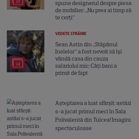
10
spune designerul despre piesa
de mobilier: „Nu prea ai timp să
te cerți”
VEDETE STRĂINE
Sean Astin din „Stăpânul
Inelelor” a fost nevoit să își
vândă casa din cauza
14
salariului mic: Câți bani a
primit de fapt
Așteptarea a luat sfârșit: astăzi
s-a jucat primul meci în Sala
Polivalentă din Tulcea! Imagini
spectaculoase