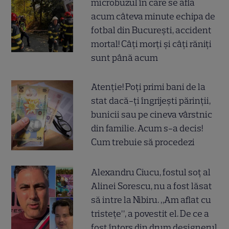
microbuzul în care se afla
acum câteva minute echipa de
fotbal din București, accident
mortal! Câți morți și câți răniți
sunt până acum
Atenție! Poți primi bani de la
stat dacă-ți îngrijești părinții,
bunicii sau pe cineva vârstnic
din familie. Acum s-a decis!
Cum trebuie să procedezi
Alexandru Ciucu, fostul soț al
Alinei Sorescu, nu a fost lăsat
să intre la Nibiru. „Am aflat cu
tristețe”, a povestit el. De ce a
fost întors din drum designerul