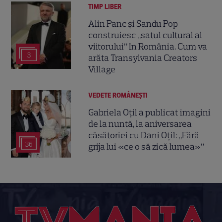
TIMP LIBER
Alin Panc și Sandu Pop
construiesc „satul cultural al
viitorului” în România. Cum va
3
arăta Transylvania Creators
Village
VEDETE ROMÂNEŞTI
Gabriela Oțil a publicat imagini
de la nuntă, la aniversarea
căsătoriei cu Dani Oțil: „Fără
36
grija lui «ce o să zică lumea»”