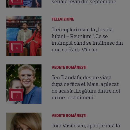
seriale revin din septembrie
TELEVIZIUNE
Trei cupluri revin la „Insula
Iubirii – Reuniuni”. Ce se
întâmplă când se întâlnesc din
4
nou cu Radu Vâlcan
VEDETE ROMÂNEŞTI
Teo Trandafir, despre viața
după ce fiica ei, Maia, a plecat
de acasă: „Legătura dintre noi
7
nu ne-o ia nimeni”
VEDETE ROMÂNEŞTI
Tora Vasilescu, apariție rară la