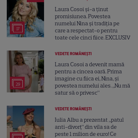
Laura Cosoi și-a ținut
promisiunea. Povestea
numelui Nina și tradiția pe
17
care a respectat-o pentru
toate cele cinci fiice. EXCLUSIV
VEDETE ROMÂNEŞTI
Laura Cosoi a devenit mamă
pentru a cincea oară. Prima
imagine cu fiica ei, Nina, și
29
povestea numelui ales. „Nu mă
satur să o privesc”
VEDETE ROMÂNEŞTI
Iulia Albu a prezentat „patul
anti-divorț” din vila sa de
peste 1 milion de euro! Ce