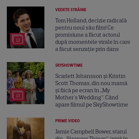
VEDETE STRĂINE
Tom Holland, decizie radicală
pentru noul său film! Ce
promisiune a făcut actorul
13
după momentele virale în care
a făcut senzație prin dans
SKYSHOWTIME
Scarlett Johansson și Kristin
Scott Thomas, din nou mamă
și fiică pe ecran în „My
13
Mother's Wedding”. Când
apare filmul pe SkyShowtime
PRIME VIDEO
Jamie Campbell Bower, starul
din „Stranger Things”, intră în