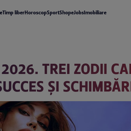
te
Timp liber
Horoscop
Sport
Shop
eJobs
Imobiliare
2026. TREI ZODII C
 SUCCES ȘI SCHIMBĂ