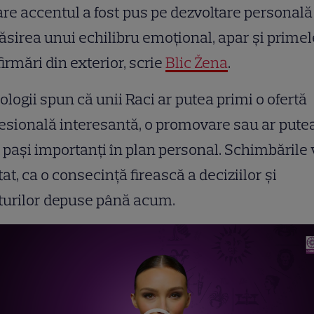
are accentul a fost pus pe dezvoltare personală
ăsirea unui echilibru emoțional, apar și primel
irmări din exterior, scrie
Blic Žena
.
ologii spun că unii Raci ar putea primi o ofertă
esională interesantă, o promovare sau ar pute
 pași importanți în plan personal. Schimbările 
tat, ca o consecință firească a deciziilor și
turilor depuse până acum.