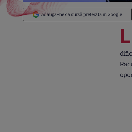
Adaugă-ne ca sursă preferată în Google
L
difi
Racu
opor