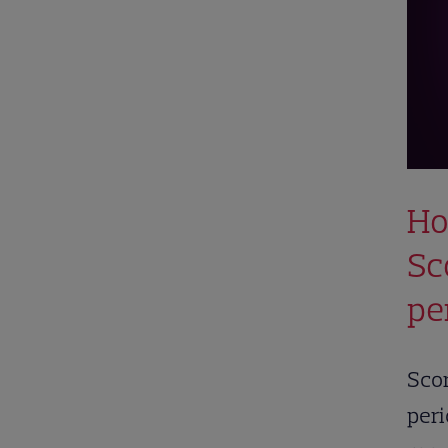
Ho
Sc
pe
Scor
peri