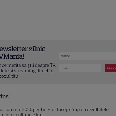
ewsletter zilnic
VMania!
t ce merită să știi despre TV,
dete și streaming direct în
boxul tău.
rins
scop iulie 2026 pentru Rac. Încep să apară rezultatele
urilor din ultimele luni