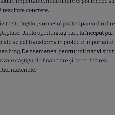
aluări importante, mulți dintre ei pot începe să
 rezultate concrete.
ivit astrologilor, succesul poate apărea din dire
teptate. Unele oportunități care la început par
ste se pot transforma în proiecte importante
en lung. De asemenea, pentru unii nativi sunt
rizate câștigurile financiare și consolidarea
ației materiale.