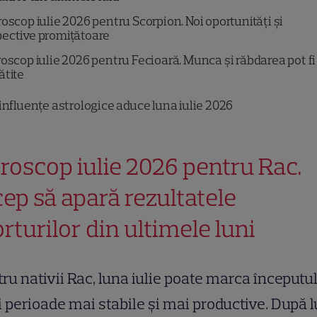
oscop iulie 2026 pentru Scorpion. Noi oportunități și
ective promițătoare
oscop iulie 2026 pentru Fecioară. Munca și răbdarea pot fi
ătite
influențe astrologice aduce luna iulie 2026
roscop iulie 2026 pentru Rac.
cep să apară rezultatele
orturilor din ultimele luni
ru nativii Rac, luna iulie poate marca începutu
 perioade mai stabile și mai productive. După l