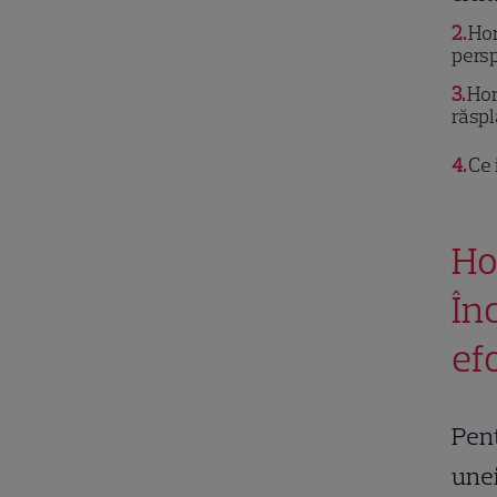
2
Hor
persp
3
Hor
răspl
4
Ce 
Ho
În
ef
Pent
unei