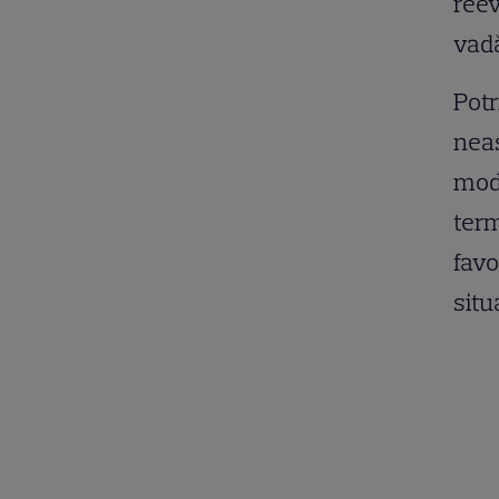
reev
vadă
Potr
neaș
mode
term
favo
situ