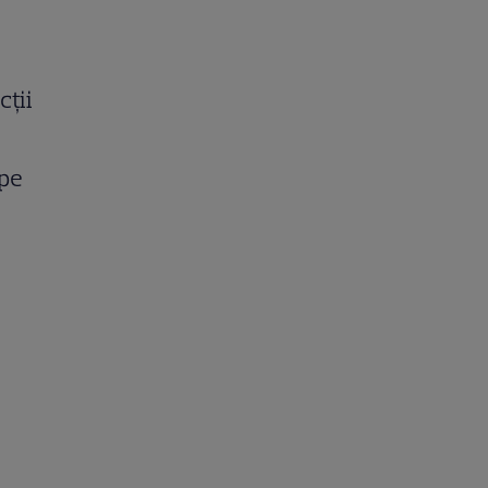
cții
 pe