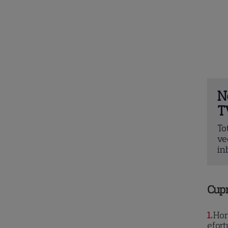
N
T
To
ve
in
Cup
1
Horo
efort