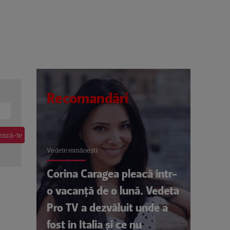
Recomandări
Vedete româneşti
Corina Caragea pleacă într-
o vacanță de o lună. Vedeta
Pro TV a dezvăluit unde a
fost în Italia și ce nu