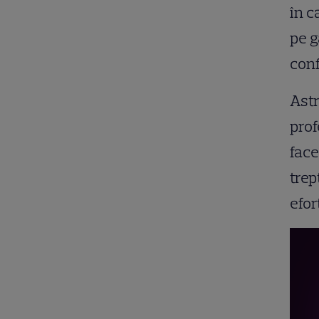
în c
pe g
conf
Astr
prof
face
trep
efor