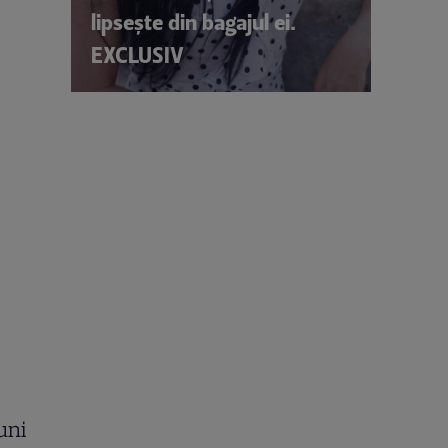
lipsește din bagajul ei.
EXCLUSIV
l
uni