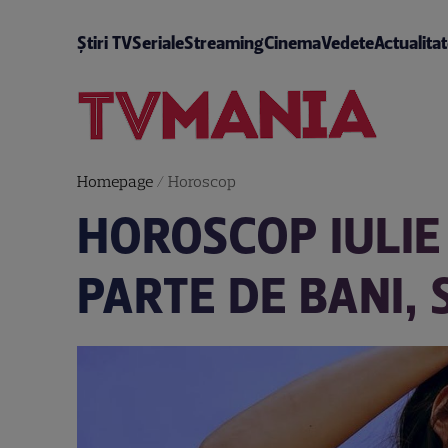
Știri TV
Seriale
Streaming
Cinema
Vedete
Actualita
Homepage
/
Horoscop
HOROSCOP IULIE 
PARTE DE BANI,