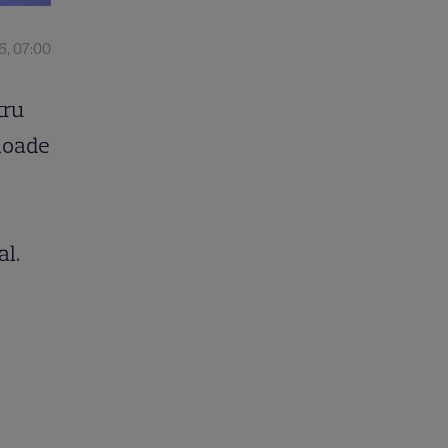
6, 07:00
tru
ioade
al.