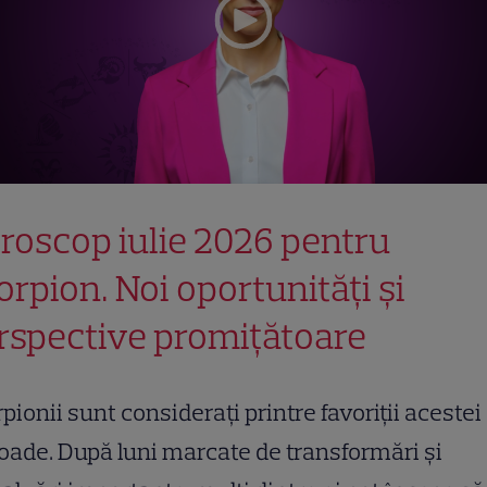
roscop iulie 2026 pentru
orpion. Noi oportunități și
rspective promițătoare
pionii sunt considerați printre favoriții acestei
oade. După luni marcate de transformări și