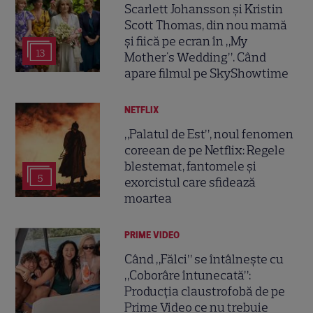
Scarlett Johansson și Kristin
Scott Thomas, din nou mamă
și fiică pe ecran în „My
13
Mother's Wedding”. Când
apare filmul pe SkyShowtime
NETFLIX
„Palatul de Est”, noul fenomen
coreean de pe Netflix: Regele
blestemat, fantomele și
5
exorcistul care sfidează
moartea
PRIME VIDEO
Când „Fălci” se întâlnește cu
„Coborâre întunecată”:
Producția claustrofobă de pe
Prime Video ce nu trebuie