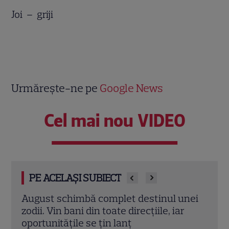
Joi – griji
Urmărește-ne pe
Google News
Cel mai nou VIDEO
PE ACELAȘI SUBIECT
nei
Ce spune numele tău despre
Univ
personalitatea ta. Calculează-ți cifra
zodii
numerologică și află ce simbolizează
lui i