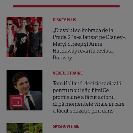
DISNEY PLUS
„Diavolul se îmbracă de la
Prada 2” s-a lansat pe Disney+.
Meryl Streep și Anne
Hathaway revin la revista
Runway
VEDETE STRĂINE
Tom Holland, decizie radicală
pentru noul său film! Ce
promisiune a făcut actorul
13
după momentele virale în care
a făcut senzație prin dans
SKYSHOWTIME