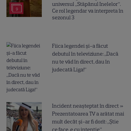
universul „Stăpânul Inelelor”.
9
Ce rol legendar va interpreta în
sezonul 3
Fiica legendei și-a făcut
debutul în televiziune: „Dacă
nu te văd în direct, dau în
judecată Liga!”
Incident neașteptat în direct »
Prezentatoarea TV a arătat mai
mult decât și-ar fi dorit: „Știe
ce face, e cu intenție”