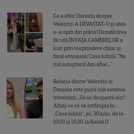
Ce a aflat Daniela despre
Valentin A DEVASTAT-O și abia
s-a oprit din plâns! Dezvăluirea
făcută ÎN FAȚA CAMERELOR a
luat prin surprindere chiar și
fanii emisiunii Casa Iubirii: "Nu
mă așteptam! Am aflat..."
Relația dintre Valentin și
Daniela este pusă sub semnul
întrebării: „Să se despartă aici”.
Aflați ce se va întâmpla în
„Casa iubirii”, joi, 30 iulie, de la
10:00 și 16:30, la Kanal D