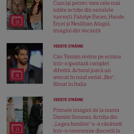
Cum își petrec vara cele mai
iubite actrițe din serialele
turcești. Fahriye Evcen, Hande
32
Erçel și Neslihan Atagül,
imagini din vacanță
VEDETE STRĂINE
Can Yaman revine pe ecrane
într-o ipostază complet
diferită. Actorul joacă un
31
avocat în noul serial „Bro”,
filmat în Italia
VEDETE STRĂINE
Primele imagini de la nunta
Damlei Sönmez. Actrița din
„Legea familiei” s-a căsătorit
13
într-o ceremonie discretă la