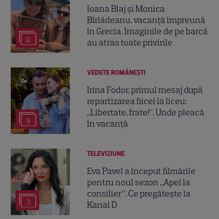
Ioana Blaj și Monica
Bîrlădeanu, vacanță împreună
în Grecia. Imaginile de pe barcă
11
au atras toate privirile
VEDETE ROMÂNEŞTI
Irina Fodor, primul mesaj după
repartizarea fiicei la liceu:
„Libertate, frate!”. Unde pleacă
9
în vacanță
TELEVIZIUNE
Eva Pavel a început filmările
pentru noul sezon „Apel la
consilier”. Ce pregătește la
3
Kanal D