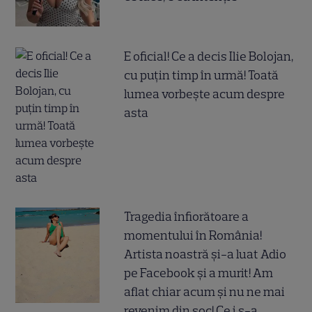
E oficial! Ce a decis Ilie Bolojan,
cu puțin timp în urmă! Toată
lumea vorbește acum despre
asta
Tragedia înfiorătoare a
momentului în România!
Artista noastră și-a luat Adio
pe Facebook și a murit! Am
aflat chiar acum și nu ne mai
revenim din șoc! Ce i s-a