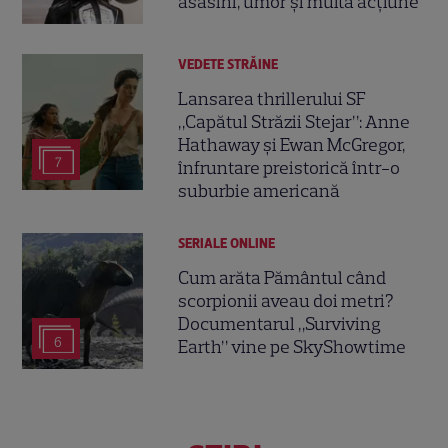
asasini, umor și multă acțiune
VEDETE STRĂINE
Lansarea thrillerului SF
„Capătul Străzii Stejar”: Anne
Hathaway și Ewan McGregor,
7
înfruntare preistorică într-o
suburbie americană
SERIALE ONLINE
Cum arăta Pământul când
scorpionii aveau doi metri?
Documentarul „Surviving
6
Earth” vine pe SkyShowtime