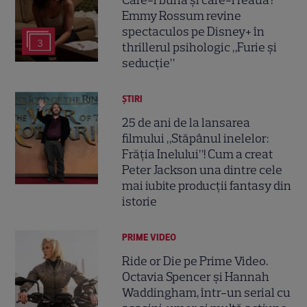
Emmy Rossum revine
spectaculos pe Disney+ în
3
thrillerul psihologic „Furie și
seducție”
ȘTIRI
25 de ani de la lansarea
filmului „Stăpânul inelelor:
Frăția Inelului”! Cum a creat
Peter Jackson una dintre cele
mai iubite producții fantasy din
istorie
PRIME VIDEO
Ride or Die pe Prime Video.
Octavia Spencer și Hannah
Waddingham, într-un serial cu