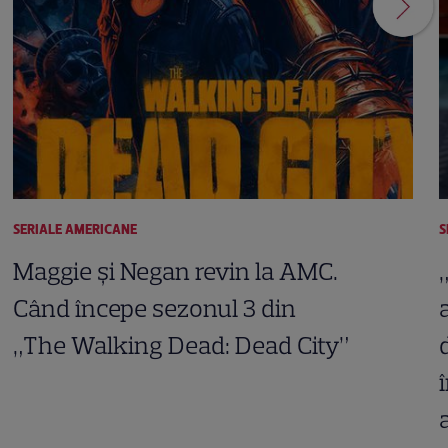
SERIALE AMERICANE
S
Maggie și Negan revin la AMC.
Când începe sezonul 3 din
„The Walking Dead: Dead City”