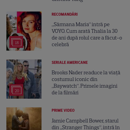
RECOMANDĂRI
„Sărmana Maria” intră pe
VOYO. Cum arată Thalía la 30
de ani după rolul care a făcut-o
18
celebră
SERIALE AMERICANE
Brooks Nader readuce la viață
costumul iconic din
„Baywatch”. Primele imagini
20
de la filmări
PRIME VIDEO
Jamie Campbell Bower, starul
din „Stranger Things”, intră în