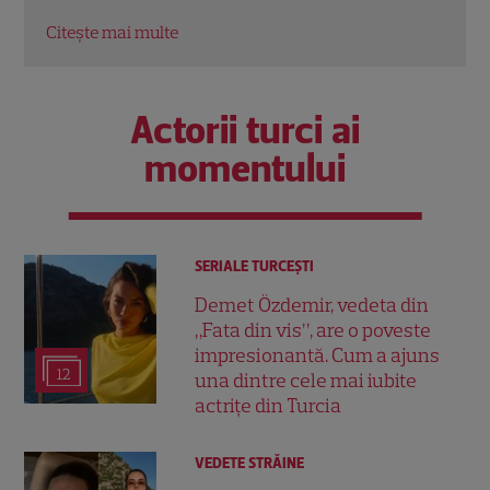
Citește mai multe
Citeș
Actorii turci ai
momentului
SERIALE TURCEŞTI
Demet Özdemir, vedeta din
„Fata din vis”, are o poveste
impresionantă. Cum a ajuns
12
una dintre cele mai iubite
actrițe din Turcia
VEDETE STRĂINE