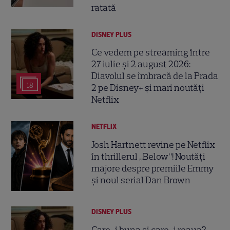
ratată
DISNEY PLUS
Ce vedem pe streaming între
27 iulie și 2 august 2026:
Diavolul se îmbracă de la Prada
18
2 pe Disney+ și mari noutăți
Netflix
NETFLIX
Josh Hartnett revine pe Netflix
în thrillerul „Below”! Noutăți
majore despre premiile Emmy
și noul serial Dan Brown
DISNEY PLUS
Care-i buna și care-i reaua?