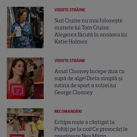
VEDETE STRĂINE
Suri Cruise nu mai folosește
numele lui Tom Cruise.
Alegerea făcută în onoarea lui
Katie Holmes
VEDETE STRĂINE
Amal Clooney începe ziua cu
supă de alge! Dieta simplă și
rutina de sport a soției lui
17
George Clooney
RECOMANDĂRI
Echipa roșie a câștigat la
Poftiți pe la noi! Ce provocări le
pregătește Nea Mărin