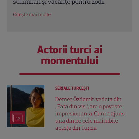
care începe un nou capitol după Luna
zodii
Nouă în Rac
oport
Citește mai multe
Citeș
Actorii turci ai
momentului
SERIALE TURCEŞTI
Demet Özdemir, vedeta din
„Fata din vis”, are o poveste
impresionantă. Cum a ajuns
12
una dintre cele mai iubite
actrițe din Turcia