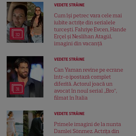
VEDETE STRĂINE
Cum își petrec vara cele mai
iubite actrițe din serialele
turcești. Fahriye Evcen, Hande
32
Erçel și Neslihan Atagül,
imagini din vacanță
VEDETE STRĂINE
Can Yaman revine pe ecrane
într-o ipostază complet
diferită. Actorul joacă un
31
avocat în noul serial „Bro”,
filmat în Italia
VEDETE STRĂINE
Primele imagini de la nunta
Damlei Sönmez. Actrița din