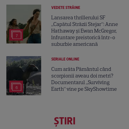
VEDETE STRĂINE
Lansarea thrillerului SF
„Capătul Străzii Stejar”: Anne
Hathaway și Ewan McGregor,
7
înfruntare preistorică într-o
suburbie americană
SERIALE ONLINE
Cum arăta Pământul când
scorpionii aveau doi metri?
Documentarul „Surviving
6
Earth” vine pe SkyShowtime
ŞTIRI