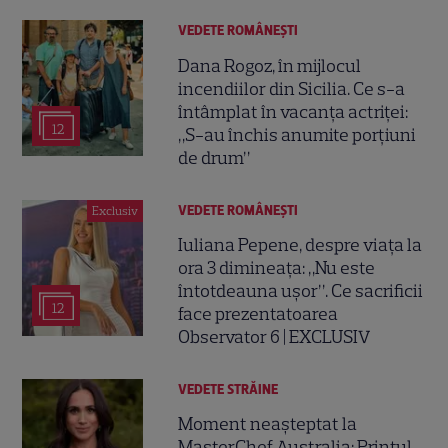
VEDETE ROMÂNEŞTI
Dana Rogoz, în mijlocul
incendiilor din Sicilia. Ce s-a
întâmplat în vacanța actriței:
12
„S-au închis anumite porțiuni
de drum”
VEDETE ROMÂNEŞTI
Exclusiv
Iuliana Pepene, despre viața la
ora 3 dimineața: „Nu este
întotdeauna ușor”. Ce sacrificii
12
face prezentatoarea
Observator 6 | EXCLUSIV
VEDETE STRĂINE
Moment neașteptat la
MasterChef Australia: Prințul