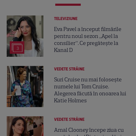
TELEVIZIUNE
Eva Pavel a început filmările
pentru noul sezon „Apel la
consilier”. Ce pregătește la
3
Kanal D
VEDETE STRĂINE
Suri Cruise nu mai folosește
numele lui Tom Cruise.
Alegerea făcută în onoarea lui
Katie Holmes
VEDETE STRĂINE
Amal Clooney începe ziua cu