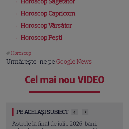
Horoscop Săgetător
Horoscop Capricorn
Horoscop Vărsător
Horoscop Peşti
Horoscop
Urmărește-ne pe
Google News
Cel mai nou VIDEO
PE ACELAȘI SUBIECT
Cristina Demetrescu, horoscop: Zodia
Augu