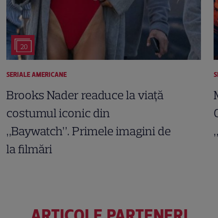
20
SERIALE AMERICANE
S
Brooks Nader readuce la viață
costumul iconic din
„Baywatch”. Primele imagini de
la filmări
ARTICOLE PARTENERI