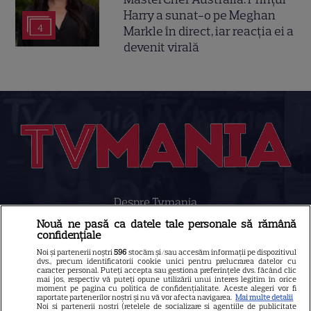
Harry a sunat-o pe Meghan
4
Markle în direct, iar reacția ei a
devenit virală
Despre Tvmania
Contact
Nouă ne pasă ca datele tale personale să rămână
confidențiale
Contacte televiziuni
Noi și partenerii noștri
596
stocăm și/sau accesăm informații pe dispozitivul
dvs., precum identificatorii cookie unici pentru prelucrarea datelor cu
Abonamente
caracter personal. Puteți accepta sau gestiona preferințele dvs. făcând clic
mai jos, respectiv vă puteți opune utilizării unui interes legitim în orice
Publicitate
moment pe pagina cu politica de confidențialitate. Aceste alegeri vor fi
raportate partenerilor noștri și nu vă vor afecta navigarea.
Mai multe detalii
Termeni și condiții
Noi si partenerii nostri (retelele de socializare si agentiile de publicitate