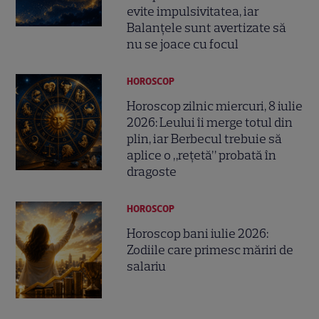
evite impulsivitatea, iar
Balanțele sunt avertizate să
nu se joace cu focul
HOROSCOP
Horoscop zilnic miercuri, 8 iulie
2026: Leului îi merge totul din
plin, iar Berbecul trebuie să
aplice o „rețetă” probată în
dragoste
HOROSCOP
Horoscop bani iulie 2026:
Zodiile care primesc măriri de
salariu