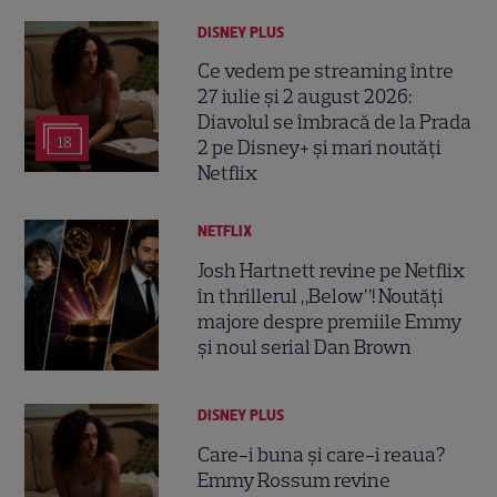
DISNEY PLUS
Ce vedem pe streaming între
27 iulie și 2 august 2026:
Diavolul se îmbracă de la Prada
18
2 pe Disney+ și mari noutăți
Netflix
NETFLIX
Josh Hartnett revine pe Netflix
în thrillerul „Below”! Noutăți
majore despre premiile Emmy
și noul serial Dan Brown
DISNEY PLUS
Care-i buna și care-i reaua?
Emmy Rossum revine