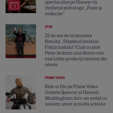
spectaculos pe Disney+ în
3
thrillerul psihologic „Furie și
seducție”
ȘTIRI
25 de ani de la lansarea
filmului „Stăpânul inelelor:
Frăția Inelului”! Cum a creat
Peter Jackson una dintre cele
mai iubite producții fantasy din
istorie
PRIME VIDEO
Ride or Die pe Prime Video.
Octavia Spencer și Hannah
Waddingham, într-un serial cu
asasini, umor și multă acțiune