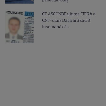
padel din oraș
CE ASCUNDE ultima CIFRA a
CNP-ului? Dacă ai 3 sau 8
însemană că...