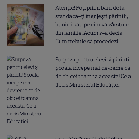
Atenție! Poți primi bani de la
stat dacă-ți îngrijești părinții,
bunicii sau pe cineva vârstnic
din familie. Acum s-a decis!
Cum trebuie să procedezi
Surpriză pentru elevi și părinți!
Școala începe mai devreme ca
de obicei toamna aceasta! Ce a
decis Ministerul Educației
Ce s-a întâmplat, de fapt, cu