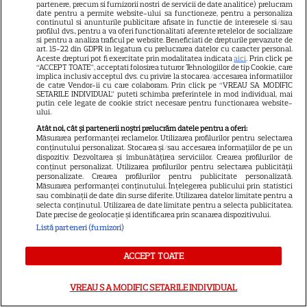
partenere, precum si furnizorii nostri de servicii de date analitice) prelucram
date pentru a permite website-ului sa functioneze, pentru a personaliza
Despre cookies
continutul si anunturile publicitare afisate in functie de interesele si/sau
profilul dvs., pentru a va oferi functionalitati aferente retelelor de socializare
Politica de confidenţialitate
si pentru a analiza traficul pe website. Beneficiati de drepturile prevazute de
art. 15-22 din GDPR in legatura cu prelucrarea datelor cu caracter personal.
Sitemap
Aceste drepturi pot fi exercitate prin modalitatea indicata
aici
. Prin click pe
“ACCEPT TOATE”, acceptati folosirea tuturor Tehnologiilor de tip Cookie, care
implica inclusiv acceptul dvs. cu privire la stocarea/accesarea informatiilor
de catre Vendor-ii cu care colaboram. Prin click pe “VREAU SA MODIFIC
SETARILE INDIVIDUAL” puteti schimba preferintele in mod individual, mai
putin cele legate de cookie strict necesare pentru functionarea website-
ului.
NUMĂRUL CURENT
Atât noi, cât și partenerii noștri prelucrăm datele pentru a oferi:
Măsurarea performanței reclamelor. Utilizarea profilurilor pentru selectarea
conținutului personalizat. Stocarea și/sau accesarea informațiilor de pe un
dispozitiv. Dezvoltarea și îmbunătățirea serviciilor. Crearea profilurilor de
ABONEAZA-TE LA REVISTĂ
conținut personalizat. Utilizarea profilurilor pentru selectarea publicității
personalizate. Crearea profilurilor pentru publicitate personalizată.
Măsurarea performanței conținutului. Înțelegerea publicului prin statistici
sau combinații de date din surse diferite. Utilizarea datelor limitate pentru a
selecta conținutul. Utilizarea de date limitate pentru a selecta publicitatea.
Date precise de geolocație și identificarea prin scanarea dispozitivului.
Libertatea
Listă parteneri (furnizori)
Libertatea pentru femei
ACCEPT TOATE
GSP
VREAU SA MODIFIC SETARILE INDIVIDUAL
Știri mondene