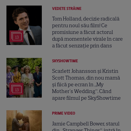
VEDETE STRĂINE
Tom Holland, decizie radicală
pentru noul său film! Ce
promisiune a făcut actorul
13
după momentele virale în care
a făcut senzație prin dans
SKYSHOWTIME
Scarlett Johansson și Kristin
Scott Thomas, din nou mamă
și fiică pe ecran în „My
13
Mother's Wedding”. Când
apare filmul pe SkyShowtime
PRIME VIDEO
Jamie Campbell Bower, starul
din „Stranger Things”, intră în