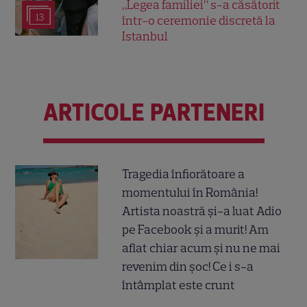
„Legea familiei” s-a căsătorit
13
într-o ceremonie discretă la
Istanbul
ARTICOLE PARTENERI
Tragedia înfiorătoare a
momentului în România!
Artista noastră și-a luat Adio
pe Facebook și a murit! Am
aflat chiar acum și nu ne mai
revenim din șoc! Ce i s-a
întâmplat este crunt