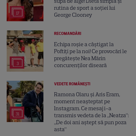
supă de alge! Dieta simplă și
rutina de sport a soției lui
17
George Clooney
RECOMANDĂRI
Echipa roșie a câștigat la
Poftiți pe la noi! Ce provocări le
pregătește Nea Mărin
3
concurenților diseară
VEDETE ROMÂNEŞTI
Ramona Olaru și Aris Eram,
moment neașteptat pe
Instagram. Ce mesaj i-a
31
transmis vedeta de la „Neatza”:
„De doi ani aștept să pun poza
asta”