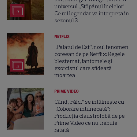
universul „Stăpânul Inelelor”.
9
Ce rol legendar va interpreta în
sezonul 3
NETFLIX
„Palatul de Est”, noul fenomen
coreean de pe Netflix: Regele
blestemat, fantomele și
5
exorcistul care sfidează
moartea
PRIME VIDEO
Când „Fălci” se întâlnește cu
„Coborâre întunecată”:
Producția claustrofobă de pe
Prime Video ce nu trebuie
ratată