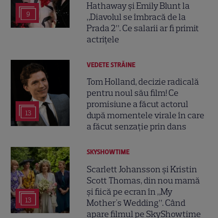
Hathaway și Emily Blunt la
9
„Diavolul se îmbracă de la
Prada 2”. Ce salarii ar fi primit
actrițele
VEDETE STRĂINE
Tom Holland, decizie radicală
pentru noul său film! Ce
promisiune a făcut actorul
13
după momentele virale în care
a făcut senzație prin dans
SKYSHOWTIME
Scarlett Johansson și Kristin
Scott Thomas, din nou mamă
și fiică pe ecran în „My
13
Mother's Wedding”. Când
apare filmul pe SkyShowtime