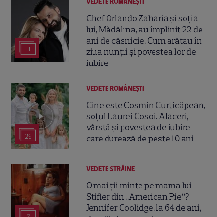
VEDETE ROMÂNEŞTI
Chef Orlando Zaharia și soția
lui, Mădălina, au împlinit 22 de
ani de căsnicie. Cum arătau în
11
ziua nunții și povestea lor de
iubire
VEDETE ROMÂNEŞTI
Cine este Cosmin Curticăpean,
soțul Laurei Cosoi. Afaceri,
vârstă și povestea de iubire
29
care durează de peste 10 ani
VEDETE STRĂINE
O mai ții minte pe mama lui
Stifler din „American Pie”?
Jennifer Coolidge, la 64 de ani,
7