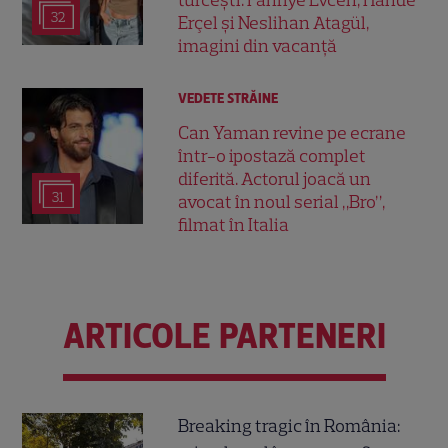
turcești. Fahriye Evcen, Hande
32
Erçel și Neslihan Atagül,
imagini din vacanță
VEDETE STRĂINE
Can Yaman revine pe ecrane
într-o ipostază complet
diferită. Actorul joacă un
31
avocat în noul serial „Bro”,
filmat în Italia
ARTICOLE PARTENERI
Breaking tragic în România: