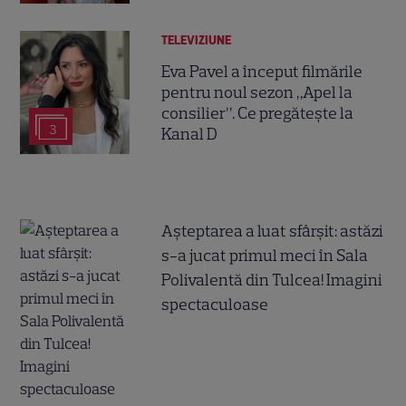
TELEVIZIUNE
Eva Pavel a început filmările
pentru noul sezon „Apel la
consilier”. Ce pregătește la
3
Kanal D
Așteptarea a luat sfârșit: astăzi
s-a jucat primul meci în Sala
Polivalentă din Tulcea! Imagini
spectaculoase