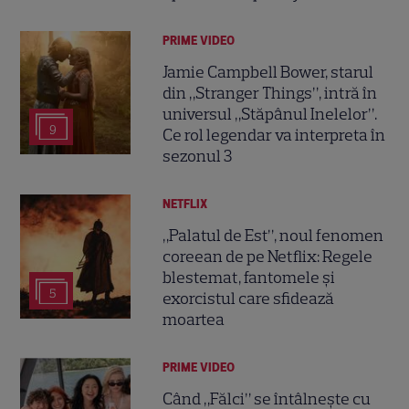
PRIME VIDEO
Jamie Campbell Bower, starul
din „Stranger Things”, intră în
universul „Stăpânul Inelelor”.
9
Ce rol legendar va interpreta în
sezonul 3
NETFLIX
„Palatul de Est”, noul fenomen
coreean de pe Netflix: Regele
blestemat, fantomele și
5
exorcistul care sfidează
moartea
PRIME VIDEO
Când „Fălci” se întâlnește cu