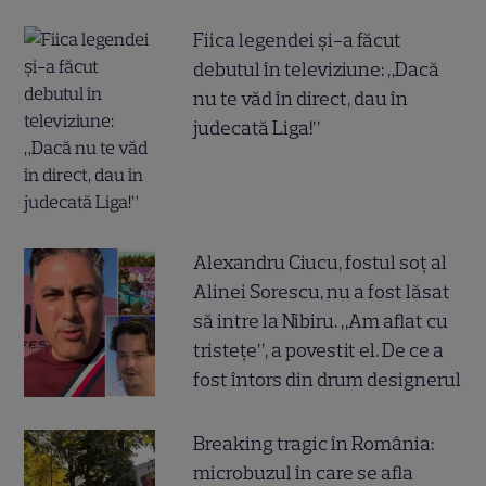
Fiica legendei și-a făcut
debutul în televiziune: „Dacă
nu te văd în direct, dau în
judecată Liga!”
Alexandru Ciucu, fostul soț al
Alinei Sorescu, nu a fost lăsat
să intre la Nibiru. „Am aflat cu
tristețe”, a povestit el. De ce a
fost întors din drum designerul
Breaking tragic în România:
microbuzul în care se afla