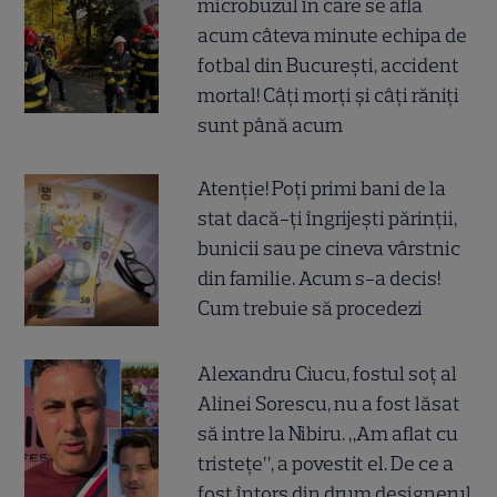
microbuzul în care se afla
acum câteva minute echipa de
fotbal din București, accident
mortal! Câți morți și câți răniți
sunt până acum
Atenție! Poți primi bani de la
stat dacă-ți îngrijești părinții,
bunicii sau pe cineva vârstnic
din familie. Acum s-a decis!
Cum trebuie să procedezi
Alexandru Ciucu, fostul soț al
Alinei Sorescu, nu a fost lăsat
să intre la Nibiru. „Am aflat cu
tristețe”, a povestit el. De ce a
fost întors din drum designerul