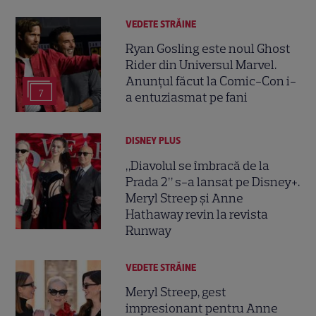
VEDETE STRĂINE
Ryan Gosling este noul Ghost
Rider din Universul Marvel.
Anunțul făcut la Comic-Con i-
7
a entuziasmat pe fani
DISNEY PLUS
„Diavolul se îmbracă de la
Prada 2” s-a lansat pe Disney+.
Meryl Streep și Anne
Hathaway revin la revista
Runway
VEDETE STRĂINE
Meryl Streep, gest
impresionant pentru Anne