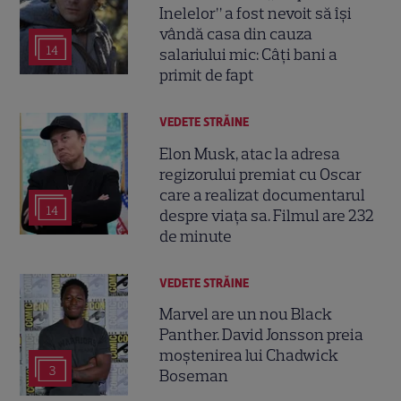
Inelelor” a fost nevoit să își
vândă casa din cauza
14
salariului mic: Câți bani a
primit de fapt
VEDETE STRĂINE
Elon Musk, atac la adresa
regizorului premiat cu Oscar
care a realizat documentarul
14
despre viața sa. Filmul are 232
de minute
VEDETE STRĂINE
Marvel are un nou Black
Panther. David Jonsson preia
moștenirea lui Chadwick
3
Boseman