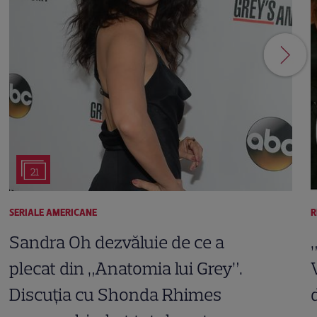
21
SERIALE AMERICANE
R
Sandra Oh dezvăluie de ce a
plecat din „Anatomia lui Grey”.
Discuția cu Shonda Rhimes