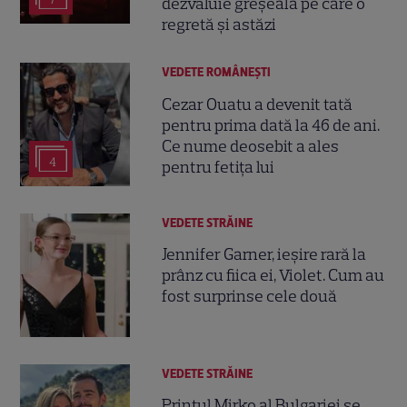
dezvăluie greșeala pe care o
regretă și astăzi
VEDETE ROMÂNEŞTI
Cezar Ouatu a devenit tată
pentru prima dată la 46 de ani.
Ce nume deosebit a ales
4
pentru fetița lui
VEDETE STRĂINE
Jennifer Garner, ieșire rară la
prânz cu fiica ei, Violet. Cum au
fost surprinse cele două
VEDETE STRĂINE
Prințul Mirko al Bulgariei se