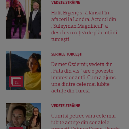
VEDETE STRĂINE
Halit Ergenç s-a lansat în
afaceri la Londra: Actorul din
„Suleyman Magnificul” a
deschis o rețea de plăcintării
turcești
SERIALE TURCEŞTI
Demet Özdemir, vedeta din
„Fata din vis”, are o poveste
impresionantă. Cum a ajuns
12
una dintre cele mai iubite
actrițe din Turcia
VEDETE STRĂINE
Cum își petrec vara cele mai
iubite actrițe din serialele