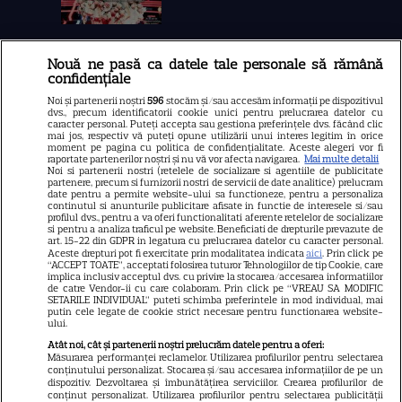
Nouă ne pasă ca datele tale personale să rămână
Libertatea
confidențiale
Libertatea pentru femei
Noi și partenerii noștri
596
stocăm și/sau accesăm informații pe dispozitivul
dvs., precum identificatorii cookie unici pentru prelucrarea datelor cu
GSP
caracter personal. Puteți accepta sau gestiona preferințele dvs. făcând clic
mai jos, respectiv vă puteți opune utilizării unui interes legitim în orice
Știri mondene
moment pe pagina cu politica de confidențialitate. Aceste alegeri vor fi
raportate partenerilor noștri și nu vă vor afecta navigarea.
Mai multe detalii
Noi si partenerii nostri (retelele de socializare si agentiile de publicitate
Avantaje
partenere, precum si furnizorii nostri de servicii de date analitice) prelucram
date pentru a permite website-ului sa functioneze, pentru a personaliza
Elle
continutul si anunturile publicitare afisate in functie de interesele si/sau
profilul dvs., pentru a va oferi functionalitati aferente retelelor de socializare
Unica
si pentru a analiza traficul pe website. Beneficiati de drepturile prevazute de
art. 15-22 din GDPR in legatura cu prelucrarea datelor cu caracter personal.
Retete practice
Aceste drepturi pot fi exercitate prin modalitatea indicata
aici
. Prin click pe
“ACCEPT TOATE”, acceptati folosirea tuturor Tehnologiilor de tip Cookie, care
implica inclusiv acceptul dvs. cu privire la stocarea/accesarea informatiilor
de catre Vendor-ii cu care colaboram. Prin click pe “VREAU SA MODIFIC
SETARILE INDIVIDUAL” puteti schimba preferintele in mod individual, mai
URMĂREȘTE-NE PE
putin cele legate de cookie strict necesare pentru functionarea website-
ului.
Atât noi, cât și partenerii noștri prelucrăm datele pentru a oferi:
Măsurarea performanței reclamelor. Utilizarea profilurilor pentru selectarea
conținutului personalizat. Stocarea și/sau accesarea informațiilor de pe un
dispozitiv. Dezvoltarea și îmbunătățirea serviciilor. Crearea profilurilor de
conținut personalizat. Utilizarea profilurilor pentru selectarea publicității