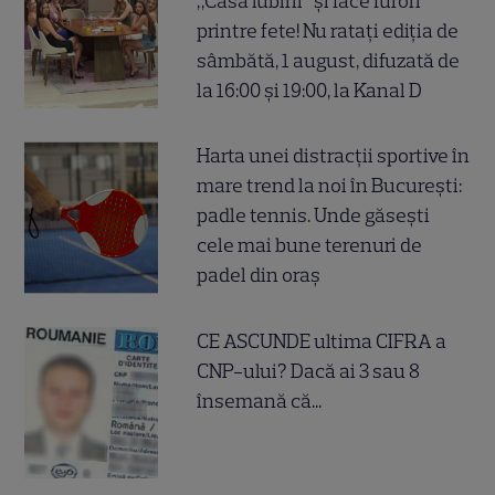
„Casa iubirii” și face furori
printre fete! Nu ratați ediția de
sâmbătă, 1 august, difuzată de
la 16:00 și 19:00, la Kanal D
Harta unei distracții sportive în
mare trend la noi în București:
padle tennis. Unde găsești
cele mai bune terenuri de
padel din oraș
CE ASCUNDE ultima CIFRA a
CNP-ului? Dacă ai 3 sau 8
însemană că...