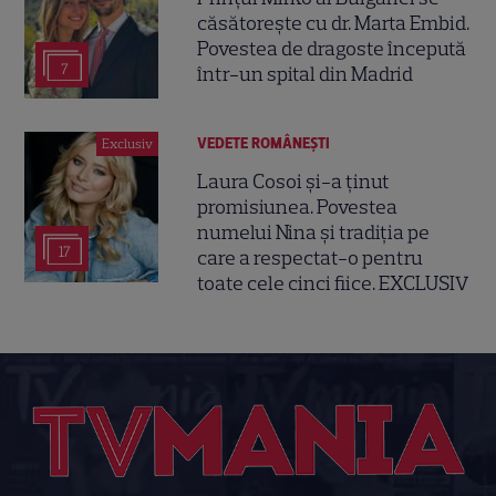
căsătorește cu dr. Marta Embid.
Povestea de dragoste începută
7
într-un spital din Madrid
VEDETE ROMÂNEŞTI
Exclusiv
Laura Cosoi și-a ținut
promisiunea. Povestea
numelui Nina și tradiția pe
17
care a respectat-o pentru
toate cele cinci fiice. EXCLUSIV