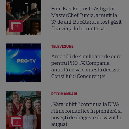
Eren Kasikci, fost câștigător
MasterChef Turcia, a murit la
37 de ani. Bucătarul a fost găsit
17
fără viață în locuința sa
TELEVIZIUNE
Amendă de 4 milioane de euro
pentru PRO TV. Compania
anunță că va contesta decizia
Consiliului Concurenței
RECOMANDĂRI
„Vara iubirii” continuă la DIVA!
Filme romantice în premieră și
povești de dragoste de văzut în
5
august