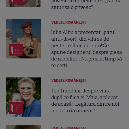
povestea numelui ales. „Nu mă
satur să o privesc”
VEDETE ROMÂNEŞTI
Iulia Albu a prezentat „patul
anti-divorț” din vila sa de
peste 1 milion de euro! Ce
10
spune designerul despre piesa
de mobilier: „Nu prea ai timp să
te cerți”
VEDETE ROMÂNEŞTI
Teo Trandafir, despre viața
după ce fiica ei, Maia, a plecat
de acasă: „Legătura dintre noi
7
nu ne-o ia nimeni”
VEDETE ROMÂNEŞTI