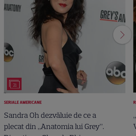
21
SERIALE AMERICANE
R
Sandra Oh dezvăluie de ce a
plecat din „Anatomia lui Grey”.