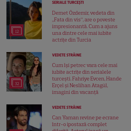
SERIALE TURCEŞTI
Demet Özdemir, vedeta din
„Fata din vis”, are o poveste
impresionantă. Cum a ajuns
12
una dintre cele mai iubite
actrițe din Turcia
VEDETE STRĂINE
Cum își petrec vara cele mai
iubite actrițe din serialele
turcești. Fahriye Evcen, Hande
32
Erçel și Neslihan Atagül,
imagini din vacanță
VEDETE STRĂINE
Can Yaman revine pe ecrane
într-o ipostază complet