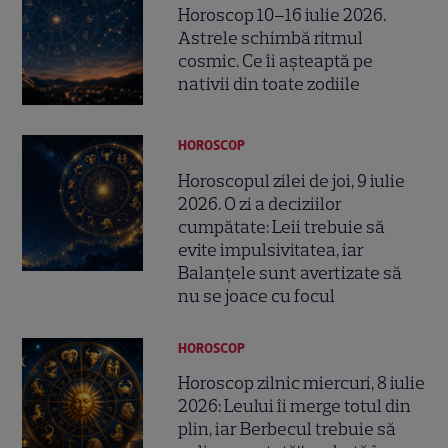
Horoscop 10–16 iulie 2026.
Astrele schimbă ritmul
cosmic. Ce îi așteaptă pe
nativii din toate zodiile
HOROSCOP
Horoscopul zilei de joi, 9 iulie
2026. O zi a deciziilor
cumpătate: Leii trebuie să
evite impulsivitatea, iar
Balanțele sunt avertizate să
nu se joace cu focul
HOROSCOP
Horoscop zilnic miercuri, 8 iulie
2026: Leului îi merge totul din
plin, iar Berbecul trebuie să