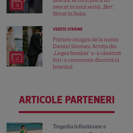
diferită. Actorul joacă un
31
avocat în noul serial „Bro”,
filmat în Italia
VEDETE STRĂINE
Primele imagini de la nunta
Damlei Sönmez. Actrița din
„Legea familiei” s-a căsătorit
13
într-o ceremonie discretă la
Istanbul
ARTICOLE PARTENERI
Tragedia înfiorătoare a