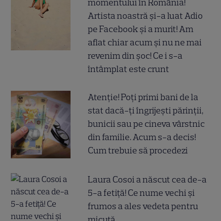
momentului în România!
Artista noastră și-a luat Adio
pe Facebook și a murit! Am
aflat chiar acum și nu ne mai
revenim din șoc! Ce i s-a
întâmplat este crunt
Atenție! Poți primi bani de la
stat dacă-ți îngrijești părinții,
bunicii sau pe cineva vârstnic
din familie. Acum s-a decis!
Cum trebuie să procedezi
Laura Cosoi a născut cea de-a
5-a fetiță! Ce nume vechi și
frumos a ales vedeta pentru
micuță