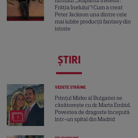
filmului „Stăpânul inelelor:
Frăția Inelului”! Cum a creat
Peter Jackson una dintre cele
mai iubite producții fantasy din
istorie
ŞTIRI
VEDETE STRĂINE
Prințul Mirko al Bulgariei se
căsătorește cu dr. Marta Embid.
Povestea de dragoste începută
7
într-un spital din Madrid