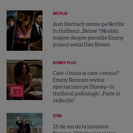
NETFLIX
Josh Hartnett revine pe Netflix
în thrillerul „Below”! Noutăți
majore despre premiile Emmy
și noul serial Dan Brown
DISNEY PLUS
Care-i buna și care-i reaua?
Emmy Rossum revine
spectaculos pe Disney+ în
3
thrillerul psihologic „Furie și
seducție”
ȘTIRI
25 de ani de la lansarea