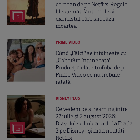
coreean de pe Netflix: Regele
blestemat, fantomele și
5
exorcistul care sfidează
moartea
PRIME VIDEO
Când „Fălci” se întâlnește cu
„Coborâre întunecată”:
Producția claustrofobă de pe
Prime Video ce nu trebuie
ratată
DISNEY PLUS
Ce vedem pe streaming între
27 iulie și 2 august 2026:
Diavolul se îmbracă de la Prada
18
2 pe Disney+ și mari noutăți
Netflix