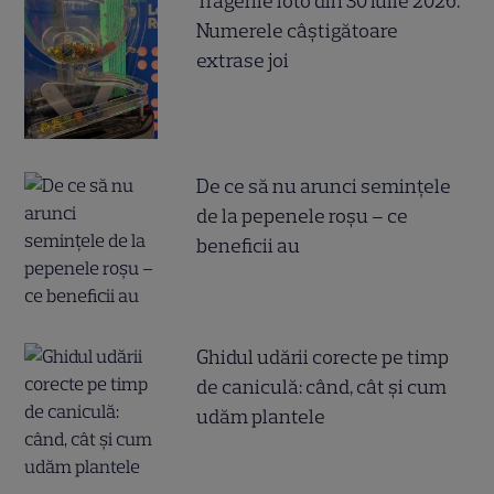
Tragerile loto din 30 iulie 2026.
Numerele câştigătoare
extrase joi
De ce să nu arunci semințele
de la pepenele roșu – ce
beneficii au
Ghidul udării corecte pe timp
de caniculă: când, cât şi cum
udăm plantele