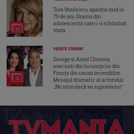
Tora Vasilescu, apariție rară la
75 de ani. Drama din
adolescență care i-a schimbat
24
viața
VEDETE STRĂINE
George și Amal Clooney,
evacuați din locuința lor din
Franța din cauza incendiilor.
13
Mesajul dramatic al actorului:
„Nu știm dacă va supraviețui”