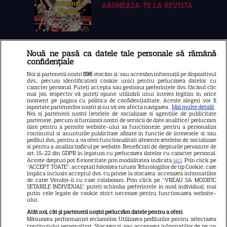
ABONEAZA-TE LA REVISTĂ
Nouă ne pasă ca datele tale personale să rămână
Libertatea
confidențiale
Libertatea pentru femei
Noi și partenerii noștri
596
stocăm și/sau accesăm informații pe dispozitivul
dvs., precum identificatorii cookie unici pentru prelucrarea datelor cu
GSP
caracter personal. Puteți accepta sau gestiona preferințele dvs. făcând clic
mai jos, respectiv vă puteți opune utilizării unui interes legitim în orice
Știri mondene
moment pe pagina cu politica de confidențialitate. Aceste alegeri vor fi
raportate partenerilor noștri și nu vă vor afecta navigarea.
Mai multe detalii
Noi si partenerii nostri (retelele de socializare si agentiile de publicitate
Avantaje
partenere, precum si furnizorii nostri de servicii de date analitice) prelucram
date pentru a permite website-ului sa functioneze, pentru a personaliza
Elle
continutul si anunturile publicitare afisate in functie de interesele si/sau
profilul dvs., pentru a va oferi functionalitati aferente retelelor de socializare
Unica
si pentru a analiza traficul pe website. Beneficiati de drepturile prevazute de
art. 15-22 din GDPR in legatura cu prelucrarea datelor cu caracter personal.
Retete practice
Aceste drepturi pot fi exercitate prin modalitatea indicata
aici
. Prin click pe
“ACCEPT TOATE”, acceptati folosirea tuturor Tehnologiilor de tip Cookie, care
implica inclusiv acceptul dvs. cu privire la stocarea/accesarea informatiilor
de catre Vendor-ii cu care colaboram. Prin click pe “VREAU SA MODIFIC
SETARILE INDIVIDUAL” puteti schimba preferintele in mod individual, mai
URMĂREȘTE-NE PE
putin cele legate de cookie strict necesare pentru functionarea website-
ului.
Atât noi, cât și partenerii noștri prelucrăm datele pentru a oferi:
Măsurarea performanței reclamelor. Utilizarea profilurilor pentru selectarea
conținutului personalizat. Stocarea și/sau accesarea informațiilor de pe un