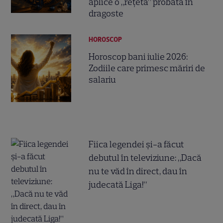
aplice o „rețetă” probată în
dragoste
HOROSCOP
Horoscop bani iulie 2026:
Zodiile care primesc măriri de
salariu
Fiica legendei și-a făcut
debutul în televiziune: „Dacă
nu te văd în direct, dau în
judecată Liga!”