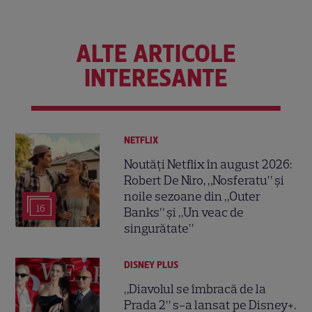
ALTE ARTICOLE
INTERESANTE
NETFLIX
Noutăți Netflix în august 2026:
Robert De Niro, „Nosferatu” și
noile sezoane din „Outer
16
Banks” și „Un veac de
singurătate”
DISNEY PLUS
„Diavolul se îmbracă de la
Prada 2” s-a lansat pe Disney+.