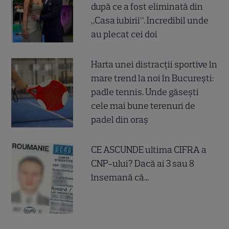
după ce a fost eliminată din
„Casa iubirii”. Incredibil unde
au plecat cei doi
Harta unei distracții sportive în
mare trend la noi în București:
padle tennis. Unde găsești
cele mai bune terenuri de
padel din oraș
CE ASCUNDE ultima CIFRA a
CNP-ului? Dacă ai 3 sau 8
însemană că...