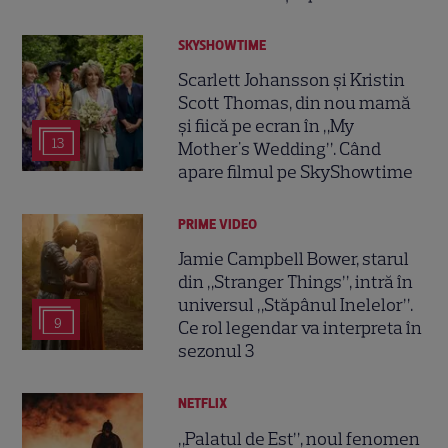
SKYSHOWTIME
Scarlett Johansson și Kristin
Scott Thomas, din nou mamă
și fiică pe ecran în „My
13
Mother's Wedding”. Când
apare filmul pe SkyShowtime
PRIME VIDEO
Jamie Campbell Bower, starul
din „Stranger Things”, intră în
universul „Stăpânul Inelelor”.
9
Ce rol legendar va interpreta în
sezonul 3
NETFLIX
„Palatul de Est”, noul fenomen