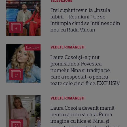
TELEVIZIUNE
Trei cupluri revin la „Insula
Iubirii – Reuniuni”. Ce se
întâmplă când se întâlnesc din
4
nou cu Radu Vâlcan
VEDETE ROMÂNEŞTI
Exclusiv
Laura Cosoi și-a ținut
promisiunea. Povestea
numelui Nina și tradiția pe
17
care a respectat-o pentru
toate cele cinci fiice. EXCLUSIV
VEDETE ROMÂNEŞTI
Laura Cosoi a devenit mamă
pentru a cincea oară. Prima
imagine cu fiica ei, Nina, și
28