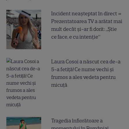
Incident neașteptat în direct »
Prezentatoarea TV a arătat mai
mult decât și-ar fi dorit: „Știe
ce face, e cu intenție”
Laura Cosoi a născut cea de-a
5-a fetiță! Ce nume vechi și
frumos a ales vedeta pentru
micuță
Tragedia înfiorătoare a
momentului în România!