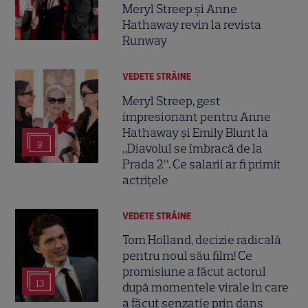
Meryl Streep și Anne
Hathaway revin la revista
Runway
VEDETE STRĂINE
Meryl Streep, gest
impresionant pentru Anne
Hathaway și Emily Blunt la
9
„Diavolul se îmbracă de la
Prada 2”. Ce salarii ar fi primit
actrițele
VEDETE STRĂINE
Tom Holland, decizie radicală
pentru noul său film! Ce
promisiune a făcut actorul
13
după momentele virale în care
a făcut senzație prin dans