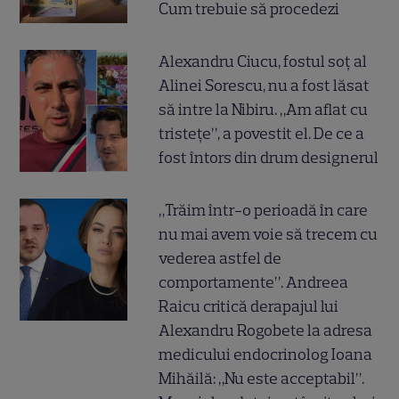
Cum trebuie să procedezi
Alexandru Ciucu, fostul soț al
Alinei Sorescu, nu a fost lăsat
să intre la Nibiru. „Am aflat cu
tristețe”, a povestit el. De ce a
fost întors din drum designerul
„Trăim într-o perioadă în care
nu mai avem voie să trecem cu
vederea astfel de
comportamente”. Andreea
Raicu critică derapajul lui
Alexandru Rogobete la adresa
medicului endocrinolog Ioana
Mihăilă: „Nu este acceptabil”.