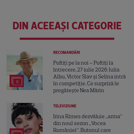
DIN ACEEAȘI CATEGORIE
RECOMANDĂRI
Poftiți pe la noi – Poftiți la
întrecere, 27 iulie 2026: Iulia
Albu, Victor Slav și Selina intră
9
în competiție. Ce surpriză le
pregătește Nea Mărin
TELEVIZIUNE
Irina Rimes dezvăluie „arma”
din noul sezon „Vocea
României”. Butonul care