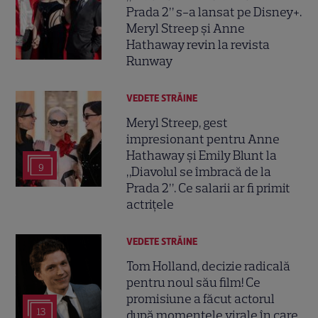
Prada 2” s-a lansat pe Disney+.
Meryl Streep și Anne
Hathaway revin la revista
Runway
VEDETE STRĂINE
Meryl Streep, gest
impresionant pentru Anne
Hathaway și Emily Blunt la
9
„Diavolul se îmbracă de la
Prada 2”. Ce salarii ar fi primit
actrițele
VEDETE STRĂINE
Tom Holland, decizie radicală
pentru noul său film! Ce
promisiune a făcut actorul
13
după momentele virale în care