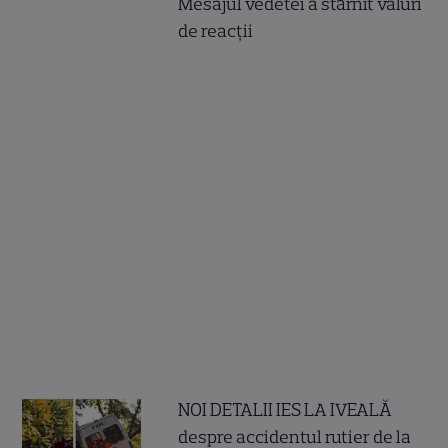
Mesajul vedetei a stârnit valuri
de reacții
NOI DETALII IES LA IVEALĂ
despre accidentul rutier de la