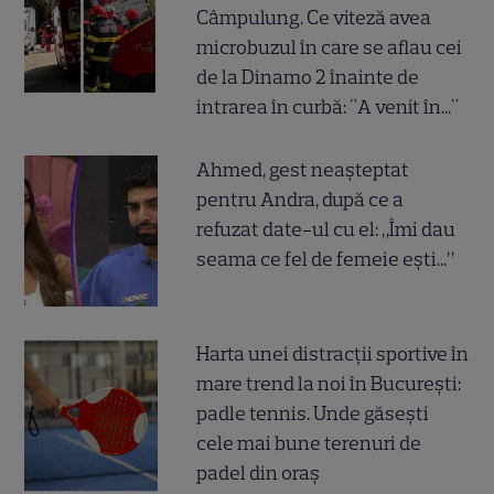
Câmpulung. Ce viteză avea
microbuzul în care se aflau cei
de la Dinamo 2 înainte de
intrarea în curbă: "A venit în..."
Ahmed, gest neașteptat
pentru Andra, după ce a
refuzat date-ul cu el: „Îmi dau
seama ce fel de femeie ești...”
Harta unei distracții sportive în
mare trend la noi în București:
padle tennis. Unde găsești
cele mai bune terenuri de
padel din oraș