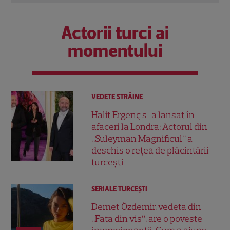
Actorii turci ai
momentului
VEDETE STRĂINE
Halit Ergenç s-a lansat în
afaceri la Londra: Actorul din
„Suleyman Magnificul” a
deschis o rețea de plăcintării
turcești
SERIALE TURCEŞTI
Demet Özdemir, vedeta din
„Fata din vis”, are o poveste