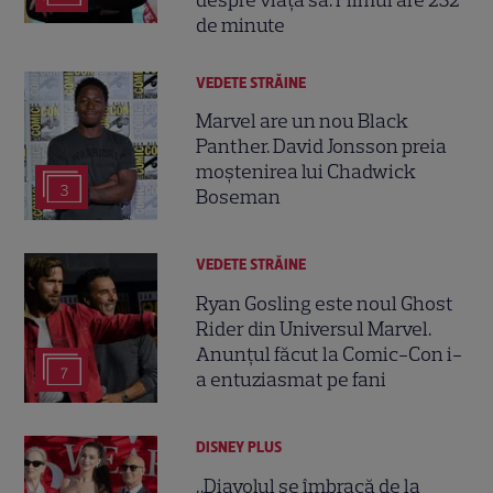
de minute
VEDETE STRĂINE
Marvel are un nou Black
Panther. David Jonsson preia
moștenirea lui Chadwick
3
Boseman
VEDETE STRĂINE
Ryan Gosling este noul Ghost
Rider din Universul Marvel.
Anunțul făcut la Comic-Con i-
7
a entuziasmat pe fani
DISNEY PLUS
„Diavolul se îmbracă de la