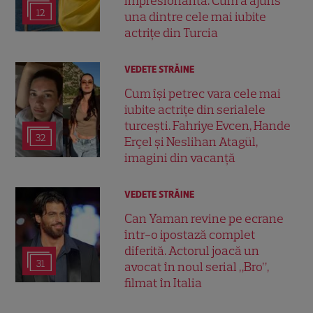
impresionantă. Cum a ajuns
12
una dintre cele mai iubite
actrițe din Turcia
VEDETE STRĂINE
Cum își petrec vara cele mai
iubite actrițe din serialele
turcești. Fahriye Evcen, Hande
32
Erçel și Neslihan Atagül,
imagini din vacanță
VEDETE STRĂINE
Can Yaman revine pe ecrane
într-o ipostază complet
diferită. Actorul joacă un
31
avocat în noul serial „Bro”,
filmat în Italia