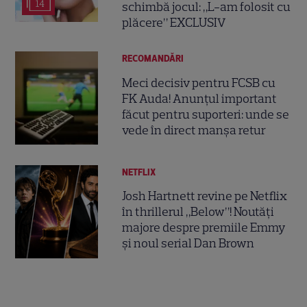
14
schimbă jocul: „L-am folosit cu
plăcere” EXCLUSIV
RECOMANDĂRI
Meci decisiv pentru FCSB cu
FK Auda! Anunțul important
făcut pentru suporteri: unde se
vede în direct manșa retur
NETFLIX
Josh Hartnett revine pe Netflix
în thrillerul „Below”! Noutăți
majore despre premiile Emmy
și noul serial Dan Brown