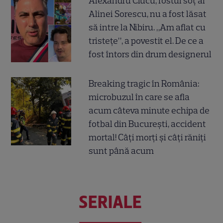
Alexandru Ciucu, fostul soț al
Alinei Sorescu, nu a fost lăsat
să intre la Nibiru. „Am aflat cu
tristețe”, a povestit el. De ce a
fost întors din drum designerul
Breaking tragic în România:
microbuzul în care se afla
acum câteva minute echipa de
fotbal din București, accident
mortal! Câți morți și câți răniți
sunt până acum
SERIALE