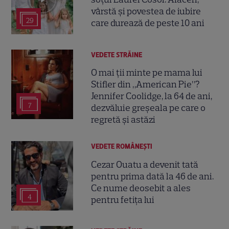
vârstă și povestea de iubire
29
care durează de peste 10 ani
VEDETE STRĂINE
O mai ții minte pe mama lui
Stifler din „American Pie”?
Jennifer Coolidge, la 64 de ani,
7
dezvăluie greșeala pe care o
regretă și astăzi
VEDETE ROMÂNEŞTI
Cezar Ouatu a devenit tată
pentru prima dată la 46 de ani.
Ce nume deosebit a ales
4
pentru fetița lui