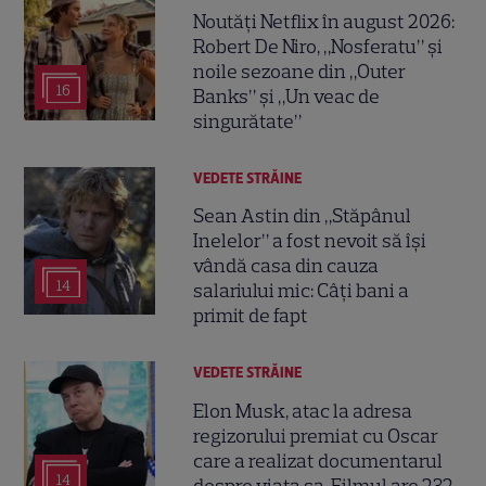
Noutăți Netflix în august 2026:
Robert De Niro, „Nosferatu” și
noile sezoane din „Outer
16
Banks” și „Un veac de
singurătate”
VEDETE STRĂINE
Sean Astin din „Stăpânul
Inelelor” a fost nevoit să își
vândă casa din cauza
14
salariului mic: Câți bani a
primit de fapt
VEDETE STRĂINE
Elon Musk, atac la adresa
regizorului premiat cu Oscar
care a realizat documentarul
14
despre viața sa. Filmul are 232