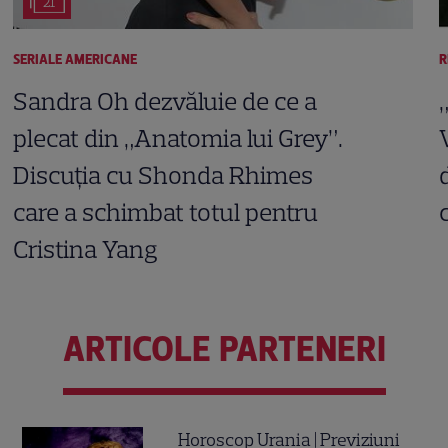
21
SERIALE AMERICANE
R
Sandra Oh dezvăluie de ce a
plecat din „Anatomia lui Grey”.
Discuția cu Shonda Rhimes
care a schimbat totul pentru
Cristina Yang
ARTICOLE PARTENERI
Horoscop Urania | Previziuni