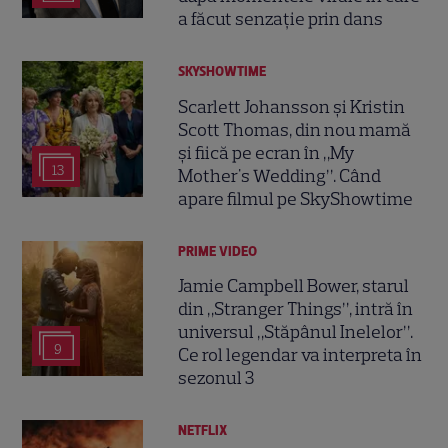
a făcut senzație prin dans
SKYSHOWTIME
Scarlett Johansson și Kristin
Scott Thomas, din nou mamă
și fiică pe ecran în „My
13
Mother's Wedding”. Când
apare filmul pe SkyShowtime
PRIME VIDEO
Jamie Campbell Bower, starul
din „Stranger Things”, intră în
universul „Stăpânul Inelelor”.
9
Ce rol legendar va interpreta în
sezonul 3
NETFLIX