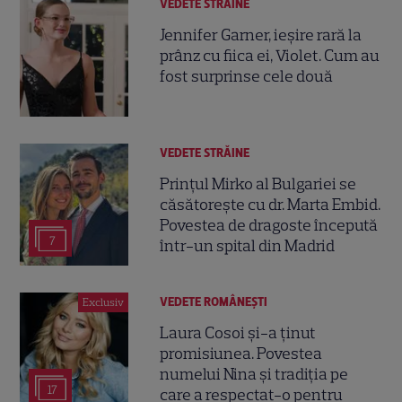
VEDETE STRĂINE
Jennifer Garner, ieșire rară la
prânz cu fiica ei, Violet. Cum au
fost surprinse cele două
VEDETE STRĂINE
Prințul Mirko al Bulgariei se
căsătorește cu dr. Marta Embid.
Povestea de dragoste începută
7
într-un spital din Madrid
VEDETE ROMÂNEŞTI
Exclusiv
Laura Cosoi și-a ținut
promisiunea. Povestea
numelui Nina și tradiția pe
17
care a respectat-o pentru