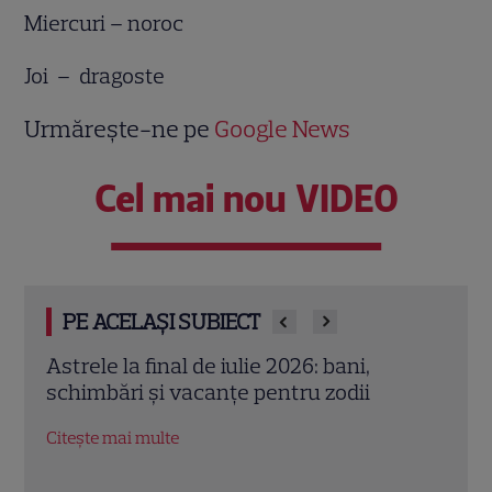
Miercuri – noroc
Joi – dragoste
Urmărește-ne pe
Google News
Cel mai nou VIDEO
PE ACELAȘI SUBIECT
Cristina Demetrescu, horoscop: Zodia
Augu
care începe un nou capitol după Luna
zodii
Nouă în Rac
oport
Citește mai multe
Citeș