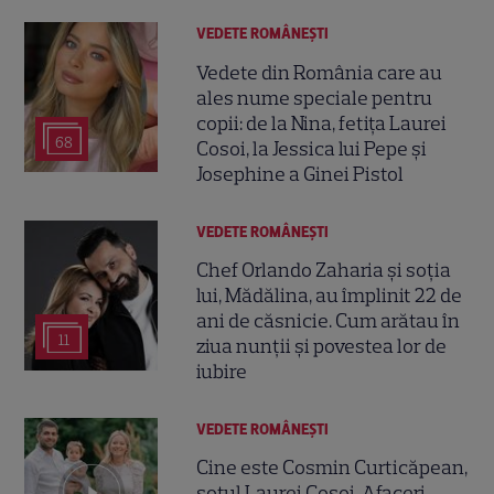
VEDETE ROMÂNEŞTI
Vedete din România care au
ales nume speciale pentru
copii: de la Nina, fetița Laurei
68
Cosoi, la Jessica lui Pepe și
Josephine a Ginei Pistol
VEDETE ROMÂNEŞTI
Chef Orlando Zaharia și soția
lui, Mădălina, au împlinit 22 de
ani de căsnicie. Cum arătau în
11
ziua nunții și povestea lor de
iubire
VEDETE ROMÂNEŞTI
Cine este Cosmin Curticăpean,
soțul Laurei Cosoi. Afaceri,