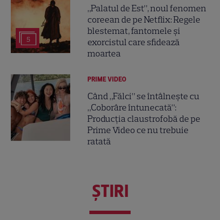
„Palatul de Est”, noul fenomen
coreean de pe Netflix: Regele
blestemat, fantomele și
5
exorcistul care sfidează
moartea
PRIME VIDEO
Când „Fălci” se întâlnește cu
„Coborâre întunecată”:
Producția claustrofobă de pe
Prime Video ce nu trebuie
ratată
ŞTIRI