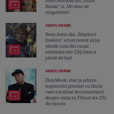
noile sezoane din „Outer
16
Banks” și „Un veac de
singurătate”
VEDETE STRĂINE
Sean Astin din „Stăpânul
Inelelor” a fost nevoit să își
vândă casa din cauza
14
salariului mic: Câți bani a
primit de fapt
VEDETE STRĂINE
Elon Musk, atac la adresa
regizorului premiat cu Oscar
care a realizat documentarul
14
despre viața sa. Filmul are 232
de minute