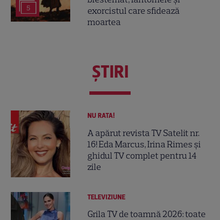
5
exorcistul care sfidează
moartea
ŞTIRI
NU RATA!
A apărut revista TV Satelit nr.
16! Eda Marcus, Irina Rimes și
ghidul TV complet pentru 14
zile
TELEVIZIUNE
Grila TV de toamnă 2026: toate