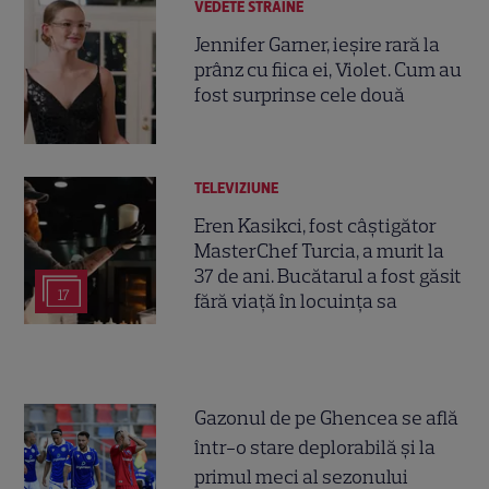
VEDETE STRĂINE
Jennifer Garner, ieșire rară la
prânz cu fiica ei, Violet. Cum au
fost surprinse cele două
TELEVIZIUNE
Eren Kasikci, fost câștigător
MasterChef Turcia, a murit la
37 de ani. Bucătarul a fost găsit
17
fără viață în locuința sa
Gazonul de pe Ghencea se află
într-o stare deplorabilă și la
primul meci al sezonului