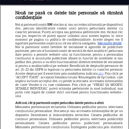
Nouă ne pasă ca datele tale personale să rămână
Libertatea
confidențiale
Libertatea pentru femei
Noi și partenerii noștri
596
stocăm și/sau accesăm informații pe dispozitivul
dvs., precum identificatorii cookie unici pentru prelucrarea datelor cu
GSP
caracter personal. Puteți accepta sau gestiona preferințele dvs. făcând clic
mai jos, respectiv vă puteți opune utilizării unui interes legitim în orice
Știri mondene
moment pe pagina cu politica de confidențialitate. Aceste alegeri vor fi
raportate partenerilor noștri și nu vă vor afecta navigarea.
Mai multe detalii
Noi si partenerii nostri (retelele de socializare si agentiile de publicitate
Avantaje
partenere, precum si furnizorii nostri de servicii de date analitice) prelucram
date pentru a permite website-ului sa functioneze, pentru a personaliza
Elle
continutul si anunturile publicitare afisate in functie de interesele si/sau
profilul dvs., pentru a va oferi functionalitati aferente retelelor de socializare
Unica
si pentru a analiza traficul pe website. Beneficiati de drepturile prevazute de
art. 15-22 din GDPR in legatura cu prelucrarea datelor cu caracter personal.
Retete practice
Aceste drepturi pot fi exercitate prin modalitatea indicata
aici
. Prin click pe
“ACCEPT TOATE”, acceptati folosirea tuturor Tehnologiilor de tip Cookie, care
implica inclusiv acceptul dvs. cu privire la stocarea/accesarea informatiilor
de catre Vendor-ii cu care colaboram. Prin click pe “VREAU SA MODIFIC
SETARILE INDIVIDUAL” puteti schimba preferintele in mod individual, mai
URMĂREȘTE-NE PE
putin cele legate de cookie strict necesare pentru functionarea website-
ului.
Atât noi, cât și partenerii noștri prelucrăm datele pentru a oferi:
Măsurarea performanței reclamelor. Utilizarea profilurilor pentru selectarea
conținutului personalizat. Stocarea și/sau accesarea informațiilor de pe un
dispozitiv. Dezvoltarea și îmbunătățirea serviciilor. Crearea profilurilor de
conținut personalizat. Utilizarea profilurilor pentru selectarea publicității
Copyright
2026
Ringier Romania – Toate Drepturile rezervate
personalizate. Crearea profilurilor pentru publicitate personalizată.
Măsurarea performanței conținutului. Înțelegerea publicului prin statistici