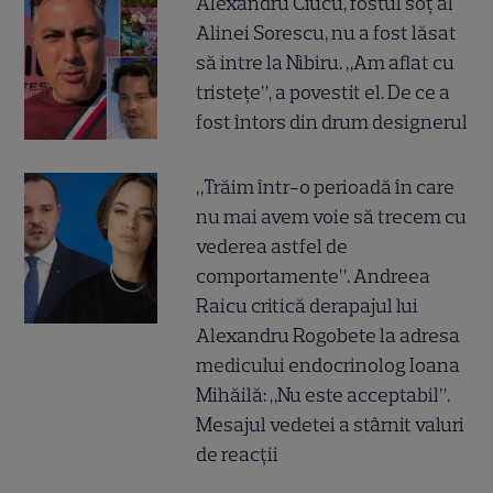
Alexandru Ciucu, fostul soț al
Alinei Sorescu, nu a fost lăsat
să intre la Nibiru. „Am aflat cu
tristețe”, a povestit el. De ce a
fost întors din drum designerul
„Trăim într-o perioadă în care
nu mai avem voie să trecem cu
vederea astfel de
comportamente”. Andreea
Raicu critică derapajul lui
Alexandru Rogobete la adresa
medicului endocrinolog Ioana
Mihăilă: „Nu este acceptabil”.
Mesajul vedetei a stârnit valuri
de reacții