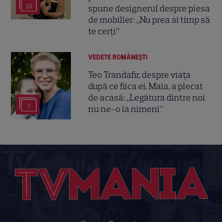
10
spune designerul despre piesa
de mobilier: „Nu prea ai timp să
te cerți”
VEDETE ROMÂNEŞTI
Teo Trandafir, despre viața
după ce fiica ei, Maia, a plecat
de acasă: „Legătura dintre noi
7
nu ne-o ia nimeni”