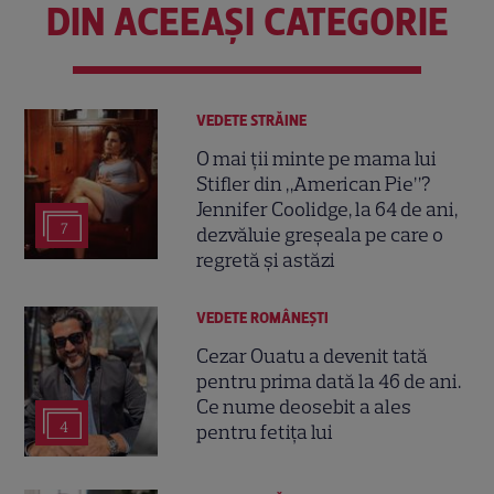
DIN ACEEAȘI CATEGORIE
VEDETE STRĂINE
O mai ții minte pe mama lui
Stifler din „American Pie”?
Jennifer Coolidge, la 64 de ani,
7
dezvăluie greșeala pe care o
regretă și astăzi
VEDETE ROMÂNEŞTI
Cezar Ouatu a devenit tată
pentru prima dată la 46 de ani.
Ce nume deosebit a ales
4
pentru fetița lui