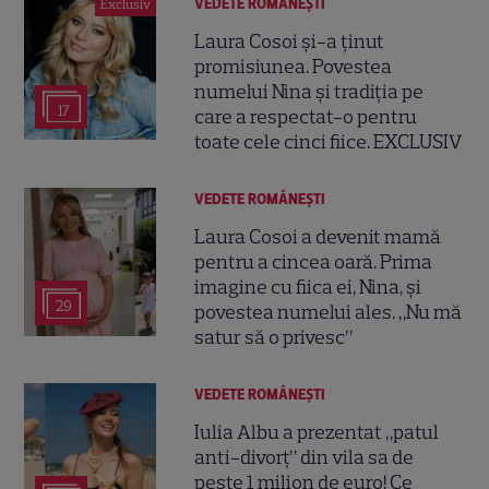
VEDETE ROMÂNEŞTI
Exclusiv
Laura Cosoi și-a ținut
promisiunea. Povestea
numelui Nina și tradiția pe
17
care a respectat-o pentru
toate cele cinci fiice. EXCLUSIV
VEDETE ROMÂNEŞTI
Laura Cosoi a devenit mamă
pentru a cincea oară. Prima
imagine cu fiica ei, Nina, și
29
povestea numelui ales. „Nu mă
satur să o privesc”
VEDETE ROMÂNEŞTI
Iulia Albu a prezentat „patul
anti-divorț” din vila sa de
peste 1 milion de euro! Ce