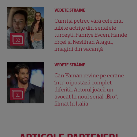
VEDETE STRĂINE
Cum își petrec vara cele mai
iubite actrițe din serialele
turcești. Fahriye Evcen, Hande
32
Erçel și Neslihan Atagül,
imagini din vacanță
VEDETE STRĂINE
Can Yaman revine pe ecrane
într-o ipostază complet
diferită. Actorul joacă un
31
avocat în noul serial „Bro”,
filmat în Italia