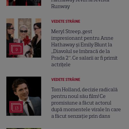
Runway
VEDETE STRĂINE
Meryl Streep, gest
impresionant pentru Anne
Hathaway și Emily Blunt la
9
„Diavolul se îmbracă de la
Prada 2”. Ce salarii ar fi primit
actrițele
VEDETE STRĂINE
Tom Holland, decizie radicală
pentru noul său film! Ce
promisiune a făcut actorul
13
după momentele virale în care
a făcut senzație prin dans