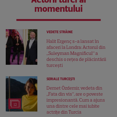
momentului
VEDETE STRĂINE
Halit Ergenç s-a lansat în
afaceri la Londra: Actorul din
„Suleyman Magnificul” a
deschis o rețea de plăcintării
turcești
SERIALE TURCEŞTI
Demet Özdemir, vedeta din
„Fata din vis”, are o poveste
impresionantă. Cum a ajuns
12
una dintre cele mai iubite
actrițe din Turcia