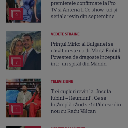
premierele confirmate la Pro
TV și Antena 1. Ce show-uri și
9
seriale revin din septembrie
VEDETE STRĂINE
Prințul Mirko al Bulgariei se
căsătorește cu dr. Marta Embid.
Povestea de dragoste începută
7
într-un spital din Madrid
TELEVIZIUNE
Trei cupluri revin la „Insula
Iubirii – Reuniuni”. Ce se
întâmplă când se întâlnesc din
4
nou cu Radu Vâlcan