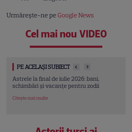
Urmărește-ne pe
Google News
Cel mai nou VIDEO
PE ACELAȘI SUBIECT
Cristina Demetrescu, horoscop: Zodia
Augu
care începe un nou capitol după Luna
zodii
Nouă în Rac
oport
Citește mai multe
Citeș
Actorii turci ai