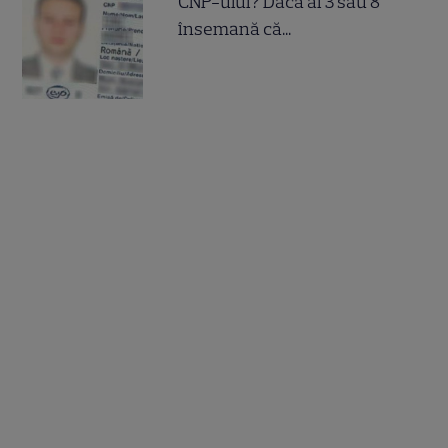
CNP-ului? Dacă ai 3 sau 8
însemană că...