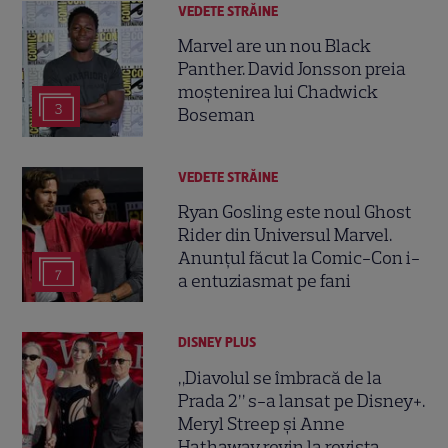
VEDETE STRĂINE
Marvel are un nou Black
Panther. David Jonsson preia
moștenirea lui Chadwick
3
Boseman
VEDETE STRĂINE
Ryan Gosling este noul Ghost
Rider din Universul Marvel.
Anunțul făcut la Comic-Con i-
7
a entuziasmat pe fani
DISNEY PLUS
„Diavolul se îmbracă de la
Prada 2” s-a lansat pe Disney+.
Meryl Streep și Anne
Hathaway revin la revista