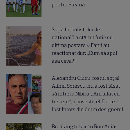
pentru Steaua
Soția fotbalistului de
națională a stârnit furie cu
ultima postare » Fanii au
reacționat dur: „Cum să spui
așa ceva?”
Alexandru Ciucu, fostul soț al
Alinei Sorescu, nu a fost lăsat
să intre la Nibiru. „Am aflat cu
tristețe”, a povestit el. De ce a
fost întors din drum designerul
Breaking tragic în România: