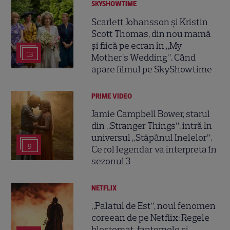
SKYSHOWTIME
Scarlett Johansson și Kristin
Scott Thomas, din nou mamă
și fiică pe ecran în „My
13
Mother's Wedding”. Când
apare filmul pe SkyShowtime
PRIME VIDEO
Jamie Campbell Bower, starul
din „Stranger Things”, intră în
universul „Stăpânul Inelelor”.
9
Ce rol legendar va interpreta în
sezonul 3
NETFLIX
„Palatul de Est”, noul fenomen
coreean de pe Netflix: Regele
blestemat, fantomele și