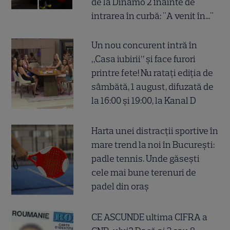
de la Dinamo 2 înainte de
intrarea în curbă: "A venit în..."
Un nou concurent intră în
„Casa iubirii” și face furori
printre fete! Nu ratați ediția de
sâmbătă, 1 august, difuzată de
la 16:00 și 19:00, la Kanal D
Harta unei distracții sportive în
mare trend la noi în București:
padle tennis. Unde găsești
cele mai bune terenuri de
padel din oraș
CE ASCUNDE ultima CIFRA a