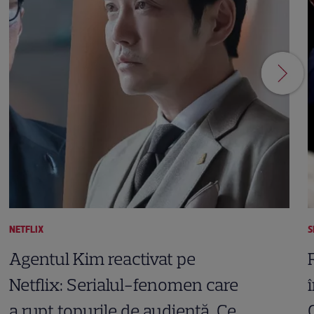
NETFLIX
S
Agentul Kim reactivat pe
Netflix: Serialul-fenomen care
a rupt topurile de audiență. Ce