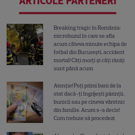
ARTICOLE PARTENERI
Breaking tragic în România:
microbuzul în care se afla
acum câteva minute echipa de
fotbal din București, accident
mortal! Câți morți și câți răniți
sunt până acum
Atenție! Poți primi bani de la
stat dacă-ți îngrijești părinții,
bunicii sau pe cineva vârstnic
din familie. Acum s-a decis!
Cum trebuie să procedezi