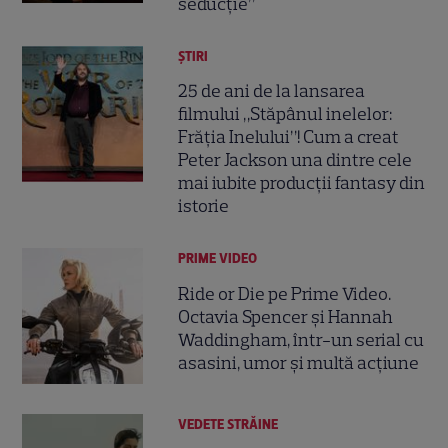
seducție”
ȘTIRI
25 de ani de la lansarea
filmului „Stăpânul inelelor:
Frăția Inelului”! Cum a creat
Peter Jackson una dintre cele
mai iubite producții fantasy din
istorie
PRIME VIDEO
Ride or Die pe Prime Video.
Octavia Spencer și Hannah
Waddingham, într-un serial cu
asasini, umor și multă acțiune
VEDETE STRĂINE