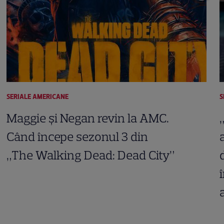
SERIALE AMERICANE
S
Maggie și Negan revin la AMC.
Când începe sezonul 3 din
„The Walking Dead: Dead City”