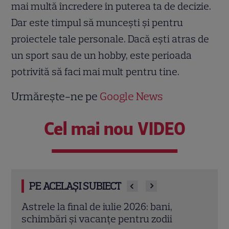
mai multă încredere în puterea ta de decizie.
Dar este timpul să muncești și pentru
proiectele tale personale. Dacă ești atras de
un sport sau de un hobby, este perioada
potrivită să faci mai mult pentru tine.
Urmărește-ne pe
Google News
Cel mai nou VIDEO
PE ACELAȘI SUBIECT
Cristina Demetrescu, horoscop: Zodia
Augu
care începe un nou capitol după Luna
zodii