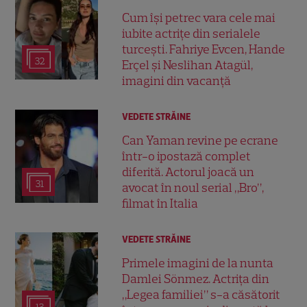
Cum își petrec vara cele mai
iubite actrițe din serialele
turcești. Fahriye Evcen, Hande
32
Erçel și Neslihan Atagül,
imagini din vacanță
VEDETE STRĂINE
Can Yaman revine pe ecrane
într-o ipostază complet
diferită. Actorul joacă un
31
avocat în noul serial „Bro”,
filmat în Italia
VEDETE STRĂINE
Primele imagini de la nunta
Damlei Sönmez. Actrița din
„Legea familiei” s-a căsătorit