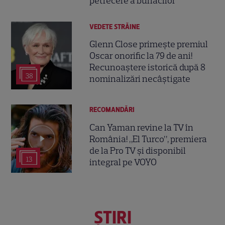
petrecere a burlacilor
VEDETE STRĂINE
Glenn Close primește premiul
Oscar onorific la 79 de ani!
Recunoaștere istorică după 8
38
nominalizări necâștigate
RECOMANDĂRI
Can Yaman revine la TV în
România! „El Turco”, premiera
de la Pro TV și disponibil
13
integral pe VOYO
ŞTIRI