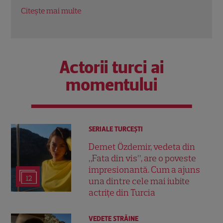
Nouă în Rac
oport
Citește mai multe
Citeș
Actorii turci ai
momentului
SERIALE TURCEŞTI
Demet Özdemir, vedeta din
„Fata din vis”, are o poveste
impresionantă. Cum a ajuns
12
una dintre cele mai iubite
actrițe din Turcia
VEDETE STRĂINE