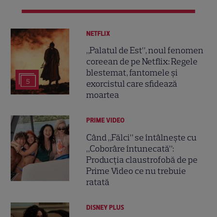
NETFLIX
„Palatul de Est”, noul fenomen
coreean de pe Netflix: Regele
blestemat, fantomele și
5
exorcistul care sfidează
moartea
PRIME VIDEO
Când „Fălci” se întâlnește cu
„Coborâre întunecată”:
Producția claustrofobă de pe
Prime Video ce nu trebuie
ratată
DISNEY PLUS