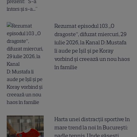
Rezumat episodul 103 „O
dragoste”, difuzat miercuri, 29
iulie 2026, la Kanal D: Mustafa
îi aude pe Ișil și pe Koray
vorbind și creează un nou haos
în familie
Harta unei distracții sportive în
mare trend la noi în București:
padle tennis. Unde găsești