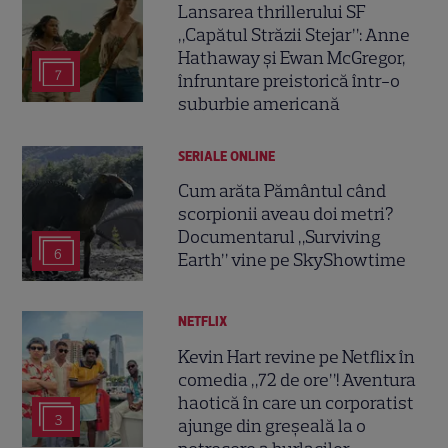
Lansarea thrillerului SF
„Capătul Străzii Stejar”: Anne
Hathaway și Ewan McGregor,
7
înfruntare preistorică într-o
suburbie americană
SERIALE ONLINE
Cum arăta Pământul când
scorpionii aveau doi metri?
Documentarul „Surviving
6
Earth” vine pe SkyShowtime
NETFLIX
Kevin Hart revine pe Netflix în
comedia „72 de ore”! Aventura
haotică în care un corporatist
3
ajunge din greșeală la o