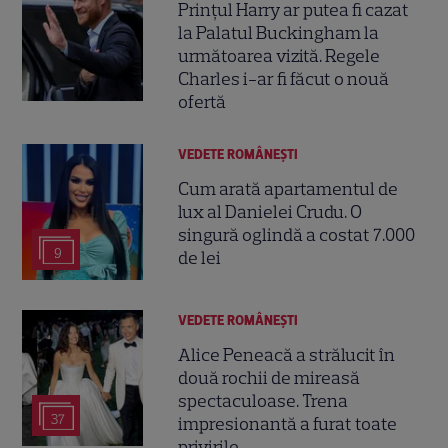
Prințul Harry ar putea fi cazat
la Palatul Buckingham la
următoarea vizită. Regele
Charles i-ar fi făcut o nouă
ofertă
VEDETE ROMÂNEŞTI
Cum arată apartamentul de
lux al Danielei Crudu. O
singură oglindă a costat 7.000
9
de lei
VEDETE ROMÂNEŞTI
Alice Peneacă a strălucit în
două rochii de mireasă
spectaculoase. Trena
37
impresionantă a furat toate
privirile