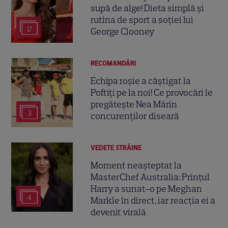
supă de alge! Dieta simplă și
rutina de sport a soției lui
17
George Clooney
RECOMANDĂRI
Echipa roșie a câștigat la
Poftiți pe la noi! Ce provocări le
pregătește Nea Mărin
3
concurenților diseară
VEDETE STRĂINE
Moment neașteptat la
MasterChef Australia: Prințul
Harry a sunat-o pe Meghan
4
Markle în direct, iar reacția ei a
devenit virală