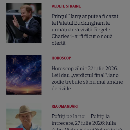
VEDETE STRĂINE
Prințul Harry ar putea fi cazat
la Palatul Buckingham la
următoarea vizită. Regele
Charles i-ar fi făcut o nouă
ofertă
HOROSCOP
Horoscop zilnic 27 iulie 2026.
Leii dau „verdictul final”, iar o
zodie trebuie să nu mai amâne
deciziile
RECOMANDĂRI
Poftiți pe la noi – Poftiți la
întrecere, 27 iulie 2026: Iulia
Albu, Victor Slav și Selina intră