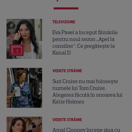
TELEVIZIUNE
Eva Pavel a început filmările
pentru noul sezon „Apel la
consilier”. Ce pregătește la
3
Kanal D
VEDETE STRĂINE
Suri Cruise nu mai folosește
numele lui Tom Cruise.
Alegerea făcută în onoarea lui
Katie Holmes
VEDETE STRĂINE
Amal Clooney începe ziua cu