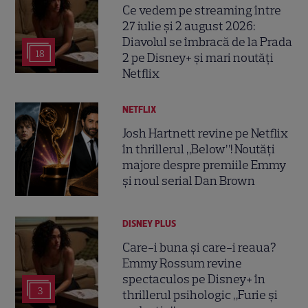
Ce vedem pe streaming între
27 iulie și 2 august 2026:
Diavolul se îmbracă de la Prada
18
2 pe Disney+ și mari noutăți
Netflix
NETFLIX
Josh Hartnett revine pe Netflix
în thrillerul „Below”! Noutăți
majore despre premiile Emmy
și noul serial Dan Brown
DISNEY PLUS
Care-i buna și care-i reaua?
Emmy Rossum revine
spectaculos pe Disney+ în
3
thrillerul psihologic „Furie și