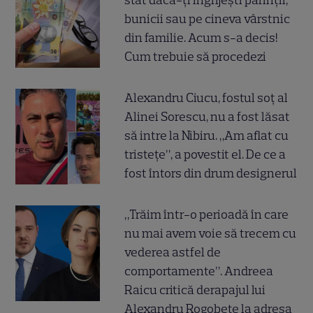
stat dacă-ți îngrijești părinții,
bunicii sau pe cineva vârstnic
din familie. Acum s-a decis!
Cum trebuie să procedezi
Alexandru Ciucu, fostul soț al
Alinei Sorescu, nu a fost lăsat
să intre la Nibiru. „Am aflat cu
tristețe”, a povestit el. De ce a
fost întors din drum designerul
„Trăim într-o perioadă în care
nu mai avem voie să trecem cu
vederea astfel de
comportamente”. Andreea
Raicu critică derapajul lui
Alexandru Rogobete la adresa