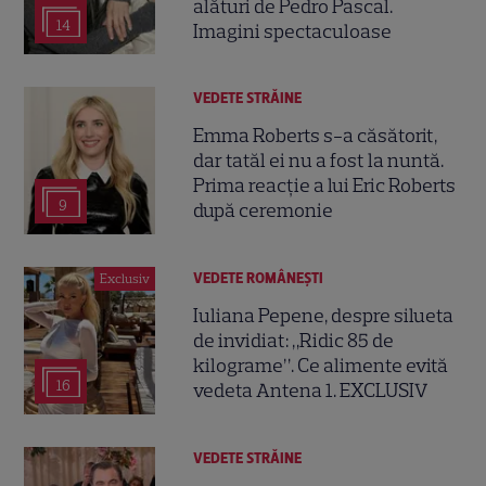
alături de Pedro Pascal.
14
Imagini spectaculoase
VEDETE STRĂINE
Emma Roberts s-a căsătorit,
dar tatăl ei nu a fost la nuntă.
Prima reacție a lui Eric Roberts
9
după ceremonie
VEDETE ROMÂNEŞTI
Exclusiv
Iuliana Pepene, despre silueta
de invidiat: „Ridic 85 de
kilograme”. Ce alimente evită
16
vedeta Antena 1. EXCLUSIV
VEDETE STRĂINE