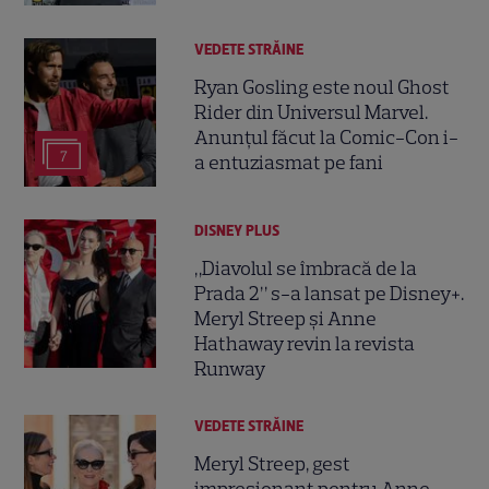
VEDETE STRĂINE
Ryan Gosling este noul Ghost
Rider din Universul Marvel.
Anunțul făcut la Comic-Con i-
7
a entuziasmat pe fani
DISNEY PLUS
„Diavolul se îmbracă de la
Prada 2” s-a lansat pe Disney+.
Meryl Streep și Anne
Hathaway revin la revista
Runway
VEDETE STRĂINE
Meryl Streep, gest