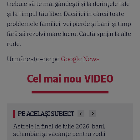
trebuie să
te mai gândești și la dorințele tale
și
la timpul tău liber
.
Dacă iei în cârcă toate
problemele familiei, vei pierde şi bani, şi timp
fără să rezolvi mare lucru.
Caut
ă sprijin l
a alte
rude.
Urmărește-ne pe
Google News
Cel mai nou VIDEO
PE ACELAȘI SUBIECT
Cristina Demetrescu, horoscop: Zodia
Augu
care începe un nou capitol după Luna
zodii