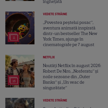
înghețată
VEDETE STRĂINE
„Povestea peștelui posac”,
aventura animată inspirată
dintr-un bestseller The New
11
York Times, ajunge în
cinematografe pe 7 august
NETFLIX
Noutăți Netflix în august 2026:
Robert De Niro, „Nosferatu” și
noile sezoane din „Outer
16
Banks” și „Un veac de
singurătate”
VEDETE STRĂINE