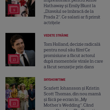
impresionant pentru Anne
Hathaway și Emily Blunt la
9
„Diavolul se îmbracă de la
Prada 2”. Ce salarii ar fi primit
actrițele
VEDETE STRĂINE
Tom Holland, decizie radicală
pentru noul său film! Ce
promisiune a făcut actorul
13
după momentele virale în care
a făcut senzație prin dans
SKYSHOWTIME
Scarlett Johansson și Kristin
Scott Thomas, din nou mamă
și fiică pe ecran în „My
13
Mother's Wedding”. Când