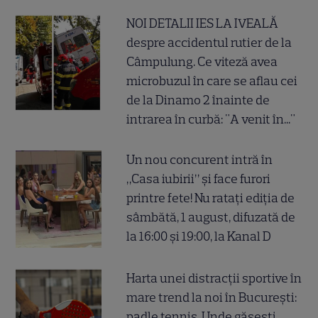
NOI DETALII IES LA IVEALĂ
despre accidentul rutier de la
Câmpulung. Ce viteză avea
microbuzul în care se aflau cei
de la Dinamo 2 înainte de
intrarea în curbă: "A venit în..."
Un nou concurent intră în
„Casa iubirii” și face furori
printre fete! Nu ratați ediția de
sâmbătă, 1 august, difuzată de
la 16:00 și 19:00, la Kanal D
Harta unei distracții sportive în
mare trend la noi în București:
padle tennis. Unde găsești