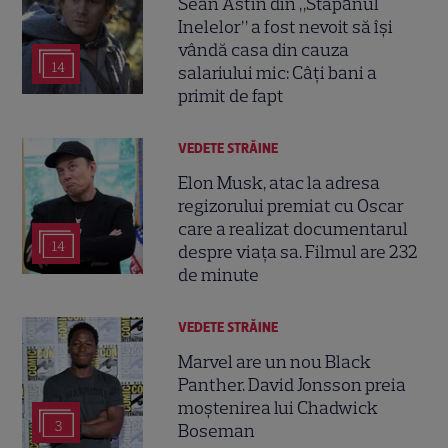
Sean Astin din „Stăpânul
Inelelor” a fost nevoit să își
vândă casa din cauza
14
salariului mic: Câți bani a
primit de fapt
VEDETE STRĂINE
Elon Musk, atac la adresa
regizorului premiat cu Oscar
care a realizat documentarul
14
despre viața sa. Filmul are 232
de minute
VEDETE STRĂINE
Marvel are un nou Black
Panther. David Jonsson preia
moștenirea lui Chadwick
3
Boseman