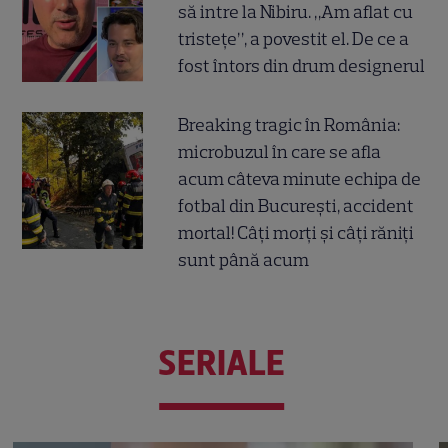
să intre la Nibiru. „Am aflat cu
tristețe”, a povestit el. De ce a
fost întors din drum designerul
Breaking tragic în România:
microbuzul în care se afla
acum câteva minute echipa de
fotbal din București, accident
mortal! Câți morți și câți răniți
sunt până acum
SERIALE