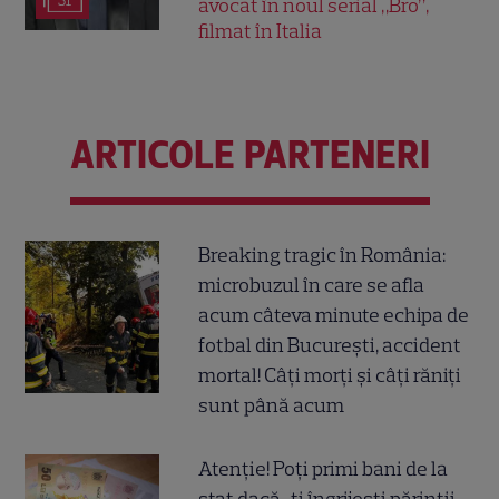
31
avocat în noul serial „Bro”,
filmat în Italia
ARTICOLE PARTENERI
Breaking tragic în România:
microbuzul în care se afla
acum câteva minute echipa de
fotbal din București, accident
mortal! Câți morți și câți răniți
sunt până acum
Atenție! Poți primi bani de la