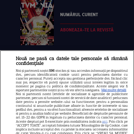
NUMĂRUL CURENT
ABONEAZA-TE LA REVISTĂ
Nouă ne pasă ca datele tale personale să rămână
Libertatea
confidențiale
Libertatea pentru femei
Noi și partenerii noștri
596
stocăm și/sau accesăm informații pe dispozitivul
dvs., precum identificatorii cookie unici pentru prelucrarea datelor cu
GSP
caracter personal. Puteți accepta sau gestiona preferințele dvs. făcând clic
mai jos, respectiv vă puteți opune utilizării unui interes legitim în orice
Știri mondene
moment pe pagina cu politica de confidențialitate. Aceste alegeri vor fi
raportate partenerilor noștri și nu vă vor afecta navigarea.
Mai multe detalii
Noi si partenerii nostri (retelele de socializare si agentiile de publicitate
Avantaje
partenere, precum si furnizorii nostri de servicii de date analitice) prelucram
date pentru a permite website-ului sa functioneze, pentru a personaliza
Elle
continutul si anunturile publicitare afisate in functie de interesele si/sau
profilul dvs., pentru a va oferi functionalitati aferente retelelor de socializare
Unica
si pentru a analiza traficul pe website. Beneficiati de drepturile prevazute de
art. 15-22 din GDPR in legatura cu prelucrarea datelor cu caracter personal.
Retete practice
Aceste drepturi pot fi exercitate prin modalitatea indicata
aici
. Prin click pe
“ACCEPT TOATE”, acceptati folosirea tuturor Tehnologiilor de tip Cookie, care
implica inclusiv acceptul dvs. cu privire la stocarea/accesarea informatiilor
de catre Vendor-ii cu care colaboram. Prin click pe “VREAU SA MODIFIC