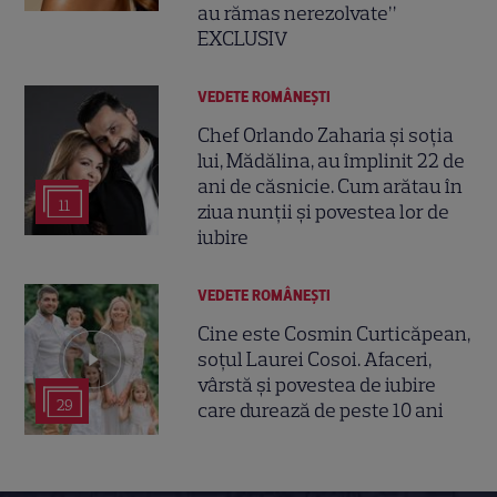
au rămas nerezolvate”
EXCLUSIV
VEDETE ROMÂNEŞTI
Chef Orlando Zaharia și soția
lui, Mădălina, au împlinit 22 de
ani de căsnicie. Cum arătau în
11
ziua nunții și povestea lor de
iubire
VEDETE ROMÂNEŞTI
Cine este Cosmin Curticăpean,
soțul Laurei Cosoi. Afaceri,
vârstă și povestea de iubire
29
care durează de peste 10 ani