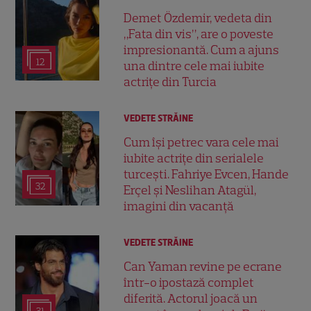
Demet Özdemir, vedeta din
„Fata din vis”, are o poveste
impresionantă. Cum a ajuns
12
una dintre cele mai iubite
actrițe din Turcia
VEDETE STRĂINE
Cum își petrec vara cele mai
iubite actrițe din serialele
turcești. Fahriye Evcen, Hande
32
Erçel și Neslihan Atagül,
imagini din vacanță
VEDETE STRĂINE
Can Yaman revine pe ecrane
într-o ipostază complet
diferită. Actorul joacă un