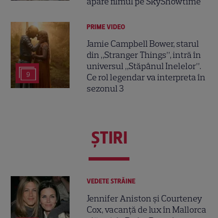
apare filmul pe SkyShowtime
PRIME VIDEO
Jamie Campbell Bower, starul
din „Stranger Things”, intră în
universul „Stăpânul Inelelor”.
9
Ce rol legendar va interpreta în
sezonul 3
ŞTIRI
VEDETE STRĂINE
Jennifer Aniston și Courteney
Cox, vacanță de lux în Mallorca