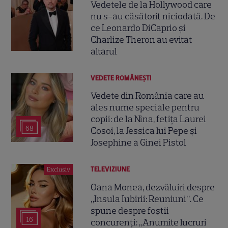
Vedetele de la Hollywood care
nu s-au căsătorit niciodată. De
ce Leonardo DiCaprio și
Charlize Theron au evitat
altarul
VEDETE ROMÂNEŞTI
Vedete din România care au
ales nume speciale pentru
copii: de la Nina, fetița Laurei
68
Cosoi, la Jessica lui Pepe și
Josephine a Ginei Pistol
TELEVIZIUNE
Exclusiv
Oana Monea, dezvăluiri despre
„Insula Iubirii: Reuniuni”. Ce
spune despre foștii
16
concurenți: „Anumite lucruri