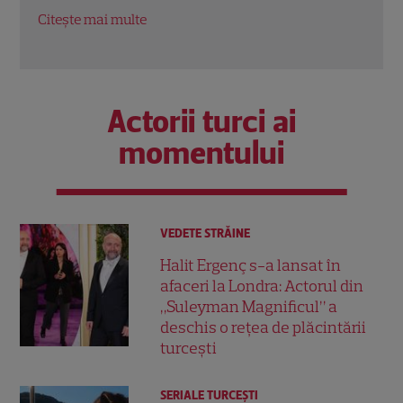
Nouă în Rac
oport
Citește mai multe
Citeș
Actorii turci ai
momentului
VEDETE STRĂINE
Halit Ergenç s-a lansat în
afaceri la Londra: Actorul din
„Suleyman Magnificul” a
deschis o rețea de plăcintării
turcești
SERIALE TURCEŞTI