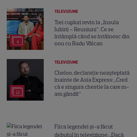
TELEVIZIUNE
Trei cupluri revin la „Insula
Iubirii – Reuniuni”. Ce se
întâmplă când se întâlnesc din
4
nou cu Radu Vâlcan
TELEVIZIUNE
Cheloo, declarație neașteptată
înainte de Asia Express: „Cred
că e singura chestie la care m-
12
am gândit”
Fiica legendei și-a făcut
debutul în televiziune: „Dacă