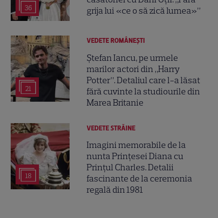
36
grija lui «ce o să zică lumea»”
VEDETE ROMÂNEŞTI
Ștefan Iancu, pe urmele
marilor actori din „Harry
Potter”. Detaliul care l-a lăsat
21
fără cuvinte la studiourile din
Marea Britanie
VEDETE STRĂINE
Imagini memorabile de la
nunta Prințesei Diana cu
Prințul Charles. Detalii
18
fascinante de la ceremonia
regală din 1981