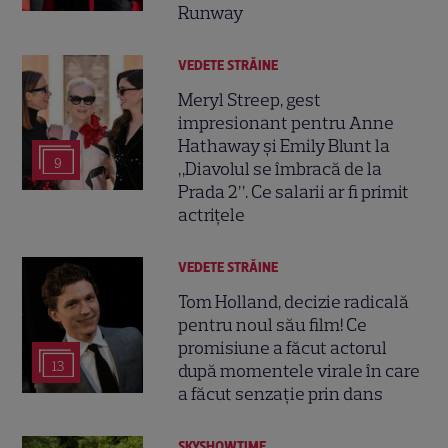
Runway
VEDETE STRĂINE
Meryl Streep, gest
impresionant pentru Anne
Hathaway și Emily Blunt la
9
„Diavolul se îmbracă de la
Prada 2”. Ce salarii ar fi primit
actrițele
VEDETE STRĂINE
Tom Holland, decizie radicală
pentru noul său film! Ce
promisiune a făcut actorul
13
după momentele virale în care
a făcut senzație prin dans
SKYSHOWTIME