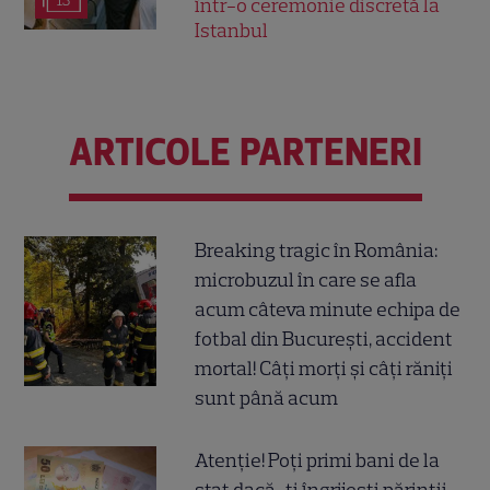
13
într-o ceremonie discretă la
Istanbul
ARTICOLE PARTENERI
Breaking tragic în România:
microbuzul în care se afla
acum câteva minute echipa de
fotbal din București, accident
mortal! Câți morți și câți răniți
sunt până acum
Atenție! Poți primi bani de la