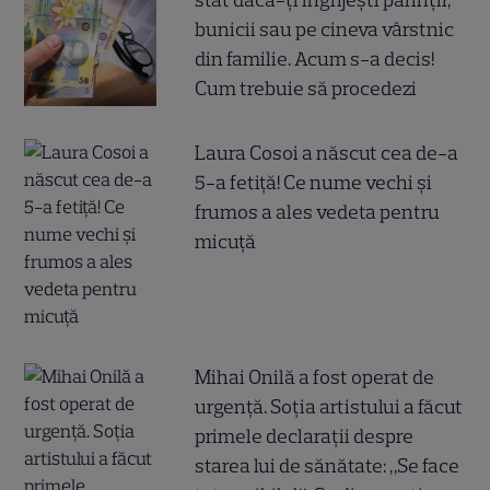
stat dacă-ți îngrijești părinții,
bunicii sau pe cineva vârstnic
din familie. Acum s-a decis!
Cum trebuie să procedezi
Laura Cosoi a născut cea de-a
5-a fetiță! Ce nume vechi și
frumos a ales vedeta pentru
micuță
Mihai Onilă a fost operat de
urgență. Soția artistului a făcut
primele declarații despre
starea lui de sănătate: „Se face