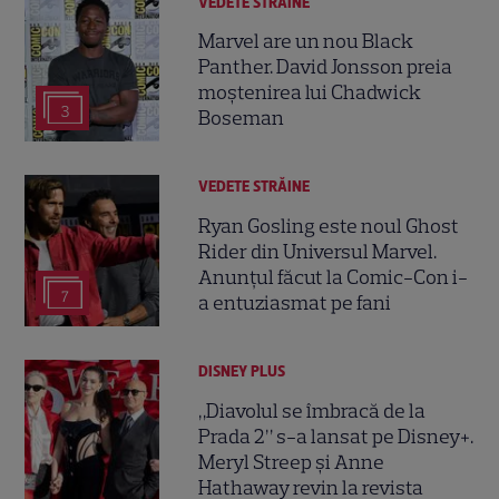
VEDETE STRĂINE
Marvel are un nou Black
Panther. David Jonsson preia
moștenirea lui Chadwick
3
Boseman
VEDETE STRĂINE
Ryan Gosling este noul Ghost
Rider din Universul Marvel.
Anunțul făcut la Comic-Con i-
7
a entuziasmat pe fani
DISNEY PLUS
„Diavolul se îmbracă de la
Prada 2” s-a lansat pe Disney+.
Meryl Streep și Anne
Hathaway revin la revista