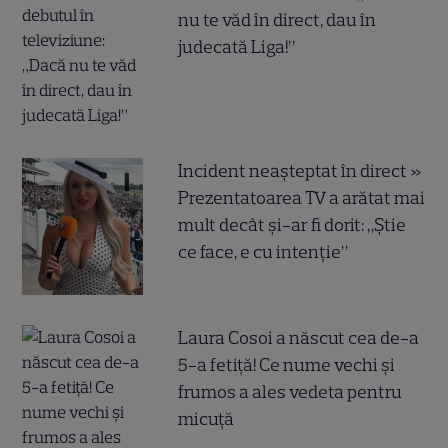
nu te văd în direct, dau în
judecată Liga!”
Incident neașteptat în direct »
Prezentatoarea TV a arătat mai
mult decât și-ar fi dorit: „Știe
ce face, e cu intenție”
Laura Cosoi a născut cea de-a
5-a fetiță! Ce nume vechi și
frumos a ales vedeta pentru
micuță