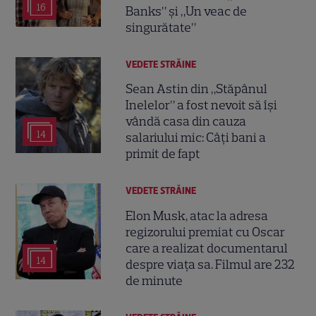
16
Banks” și „Un veac de
singurătate”
VEDETE STRĂINE
Sean Astin din „Stăpânul
Inelelor” a fost nevoit să își
vândă casa din cauza
14
salariului mic: Câți bani a
primit de fapt
VEDETE STRĂINE
Elon Musk, atac la adresa
regizorului premiat cu Oscar
care a realizat documentarul
14
despre viața sa. Filmul are 232
de minute