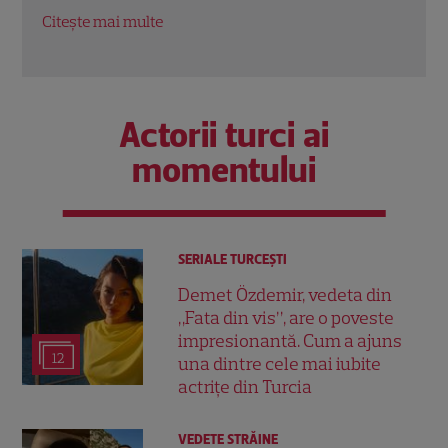
Nouă în Rac
oport
Citește mai multe
Citeș
Actorii turci ai
momentului
SERIALE TURCEŞTI
Demet Özdemir, vedeta din
„Fata din vis”, are o poveste
impresionantă. Cum a ajuns
12
una dintre cele mai iubite
actrițe din Turcia
VEDETE STRĂINE