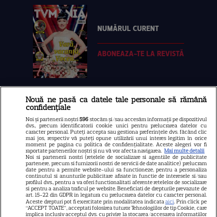
NUMĂRUL CURENT
ABONEAZA-TE LA REVISTĂ
Nouă ne pasă ca datele tale personale să rămână
Libertatea
confidențiale
Libertatea pentru femei
Noi și partenerii noștri
596
stocăm și/sau accesăm informații pe dispozitivul
dvs., precum identificatorii cookie unici pentru prelucrarea datelor cu
GSP
caracter personal. Puteți accepta sau gestiona preferințele dvs. făcând clic
mai jos, respectiv vă puteți opune utilizării unui interes legitim în orice
Știri mondene
moment pe pagina cu politica de confidențialitate. Aceste alegeri vor fi
raportate partenerilor noștri și nu vă vor afecta navigarea.
Mai multe detalii
Noi si partenerii nostri (retelele de socializare si agentiile de publicitate
Avantaje
partenere, precum si furnizorii nostri de servicii de date analitice) prelucram
date pentru a permite website-ului sa functioneze, pentru a personaliza
Elle
continutul si anunturile publicitare afisate in functie de interesele si/sau
profilul dvs., pentru a va oferi functionalitati aferente retelelor de socializare
Unica
si pentru a analiza traficul pe website. Beneficiati de drepturile prevazute de
art. 15-22 din GDPR in legatura cu prelucrarea datelor cu caracter personal.
Retete practice
Aceste drepturi pot fi exercitate prin modalitatea indicata
aici
. Prin click pe
“ACCEPT TOATE”, acceptati folosirea tuturor Tehnologiilor de tip Cookie, care
implica inclusiv acceptul dvs. cu privire la stocarea/accesarea informatiilor