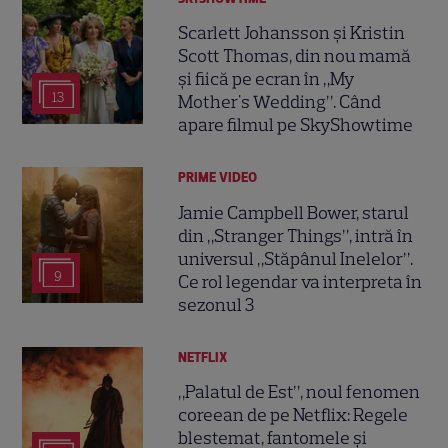
Scarlett Johansson și Kristin
Scott Thomas, din nou mamă
și fiică pe ecran în „My
13
Mother's Wedding”. Când
apare filmul pe SkyShowtime
PRIME VIDEO
Jamie Campbell Bower, starul
din „Stranger Things”, intră în
universul „Stăpânul Inelelor”.
9
Ce rol legendar va interpreta în
sezonul 3
NETFLIX
„Palatul de Est”, noul fenomen
coreean de pe Netflix: Regele
blestemat, fantomele și