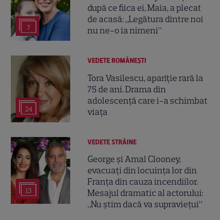
după ce fiica ei, Maia, a plecat
de acasă: „Legătura dintre noi
7
nu ne-o ia nimeni”
VEDETE ROMÂNEŞTI
Tora Vasilescu, apariție rară la
75 de ani. Drama din
adolescență care i-a schimbat
24
viața
VEDETE STRĂINE
George și Amal Clooney,
evacuați din locuința lor din
Franța din cauza incendiilor.
13
Mesajul dramatic al actorului:
„Nu știm dacă va supraviețui”