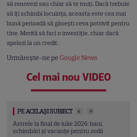
să renovezi sau chiar să te muți. Dacă trebuie
să îți schimbi locuinţa, aceasta este cea mai
bună perioadă să găseşti ceva potrivit pentru
tine. Merită să faci o investiție, chiar dacă
apelezi la un credit.
Urmărește-ne pe
Google News
Cel mai nou VIDEO
PE ACELAȘI SUBIECT
Cristina Demetrescu, horoscop: Zodia
Augu
care începe un nou capitol după Luna
zodii