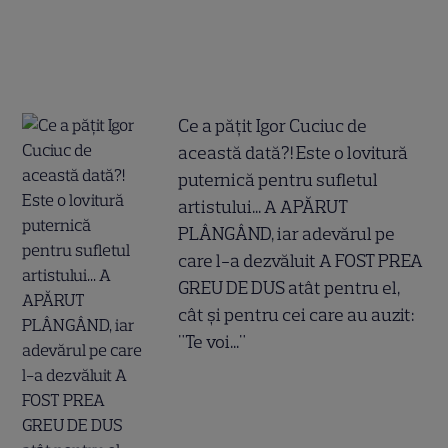
Ce a pățit Igor Cuciuc de
această dată?! Este o lovitură
puternică pentru sufletul
artistului... A APĂRUT
PLÂNGÂND, iar adevărul pe
care l-a dezvăluit A FOST PREA
GREU DE DUS atât pentru el,
cât și pentru cei care au auzit:
"Te voi..."