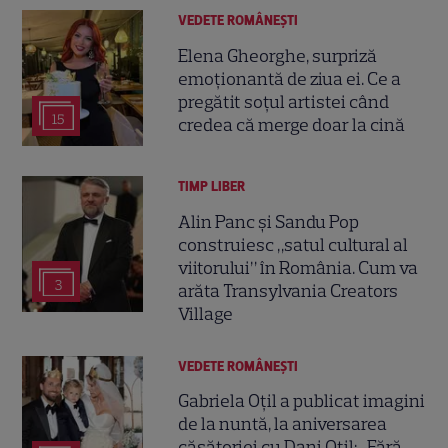
VEDETE ROMÂNEŞTI
Elena Gheorghe, surpriză
emoționantă de ziua ei. Ce a
pregătit soțul artistei când
15
credea că merge doar la cină
TIMP LIBER
Alin Panc și Sandu Pop
construiesc „satul cultural al
viitorului” în România. Cum va
3
arăta Transylvania Creators
Village
VEDETE ROMÂNEŞTI
Gabriela Oțil a publicat imagini
de la nuntă, la aniversarea
căsătoriei cu Dani Oțil: „Fără