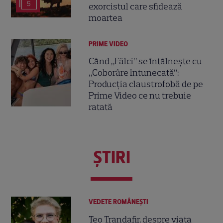
5
exorcistul care sfidează
moartea
PRIME VIDEO
Când „Fălci” se întâlnește cu
„Coborâre întunecată”:
Producția claustrofobă de pe
Prime Video ce nu trebuie
ratată
ŞTIRI
VEDETE ROMÂNEŞTI
Teo Trandafir, despre viața