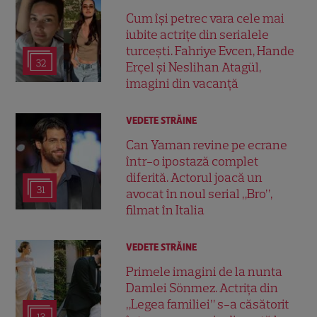
Cum își petrec vara cele mai
iubite actrițe din serialele
turcești. Fahriye Evcen, Hande
32
Erçel și Neslihan Atagül,
imagini din vacanță
VEDETE STRĂINE
Can Yaman revine pe ecrane
într-o ipostază complet
diferită. Actorul joacă un
31
avocat în noul serial „Bro”,
filmat în Italia
VEDETE STRĂINE
Primele imagini de la nunta
Damlei Sönmez. Actrița din
„Legea familiei” s-a căsătorit