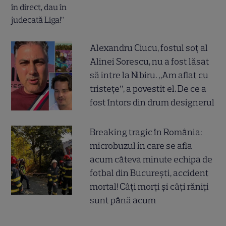
Alexandru Ciucu, fostul soț al
Alinei Sorescu, nu a fost lăsat
să intre la Nibiru. „Am aflat cu
tristețe”, a povestit el. De ce a
fost întors din drum designerul
Breaking tragic în România:
microbuzul în care se afla
acum câteva minute echipa de
fotbal din București, accident
mortal! Câți morți și câți răniți
sunt până acum