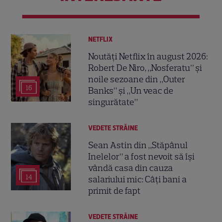
NETFLIX
Noutăți Netflix în august 2026:
Robert De Niro, „Nosferatu” și
noile sezoane din „Outer
16
Banks” și „Un veac de
singurătate”
VEDETE STRĂINE
Sean Astin din „Stăpânul
Inelelor” a fost nevoit să își
vândă casa din cauza
14
salariului mic: Câți bani a
primit de fapt
VEDETE STRĂINE