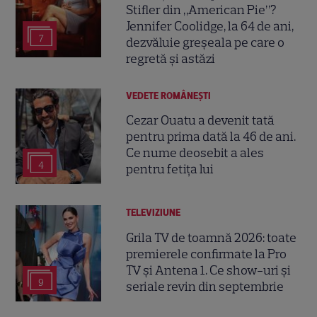
Stifler din „American Pie”?
Jennifer Coolidge, la 64 de ani,
7
dezvăluie greșeala pe care o
regretă și astăzi
VEDETE ROMÂNEŞTI
Cezar Ouatu a devenit tată
pentru prima dată la 46 de ani.
Ce nume deosebit a ales
4
pentru fetița lui
TELEVIZIUNE
Grila TV de toamnă 2026: toate
premierele confirmate la Pro
TV și Antena 1. Ce show-uri și
9
seriale revin din septembrie