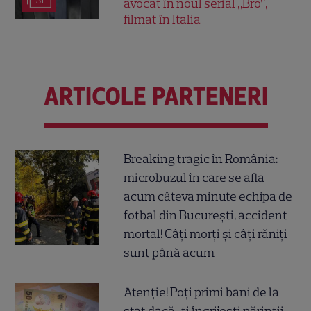
31
avocat în noul serial „Bro”,
filmat în Italia
ARTICOLE PARTENERI
Breaking tragic în România:
microbuzul în care se afla
acum câteva minute echipa de
fotbal din București, accident
mortal! Câți morți și câți răniți
sunt până acum
Atenție! Poți primi bani de la