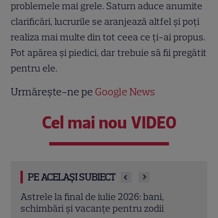
problemele mai grele.
Saturn aduce
anumite
clarificări, lucrurile se aranjează altfel
și poți
realiza mai multe din tot ceea ce ți-ai propus.
Pot apărea și piedici, dar trebuie să fii pregătit
pentru ele.
Urmărește-ne pe
Google News
Cel mai nou VIDEO
PE ACELAȘI SUBIECT
Cristina Demetrescu, horoscop: Zodia
Augu
care începe un nou capitol după Luna
zodii