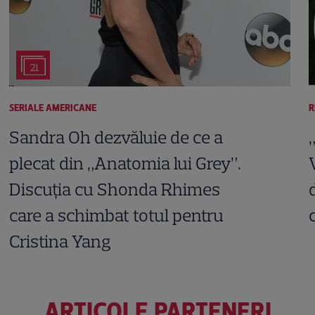
21
SERIALE AMERICANE
R
Sandra Oh dezvăluie de ce a
plecat din „Anatomia lui Grey”.
Discuția cu Shonda Rhimes
care a schimbat totul pentru
Cristina Yang
ARTICOLE PARTENERI