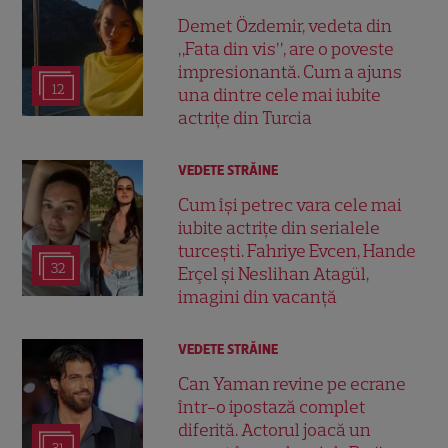
Demet Özdemir, vedeta din
„Fata din vis”, are o poveste
impresionantă. Cum a ajuns
12
una dintre cele mai iubite
actrițe din Turcia
VEDETE STRĂINE
Cum își petrec vara cele mai
iubite actrițe din serialele
turcești. Fahriye Evcen, Hande
32
Erçel și Neslihan Atagül,
imagini din vacanță
VEDETE STRĂINE
Can Yaman revine pe ecrane
într-o ipostază complet
diferită. Actorul joacă un