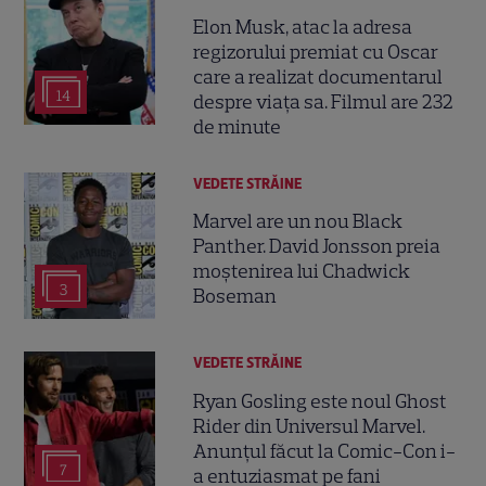
Elon Musk, atac la adresa
regizorului premiat cu Oscar
care a realizat documentarul
14
despre viața sa. Filmul are 232
de minute
VEDETE STRĂINE
Marvel are un nou Black
Panther. David Jonsson preia
moștenirea lui Chadwick
3
Boseman
VEDETE STRĂINE
Ryan Gosling este noul Ghost
Rider din Universul Marvel.
Anunțul făcut la Comic-Con i-
7
a entuziasmat pe fani