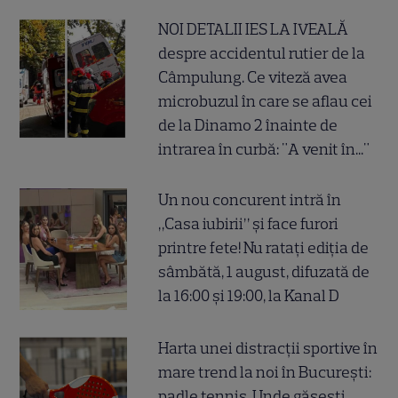
NOI DETALII IES LA IVEALĂ
despre accidentul rutier de la
Câmpulung. Ce viteză avea
microbuzul în care se aflau cei
de la Dinamo 2 înainte de
intrarea în curbă: "A venit în..."
Un nou concurent intră în
„Casa iubirii” și face furori
printre fete! Nu ratați ediția de
sâmbătă, 1 august, difuzată de
la 16:00 și 19:00, la Kanal D
Harta unei distracții sportive în
mare trend la noi în București:
padle tennis. Unde găsești