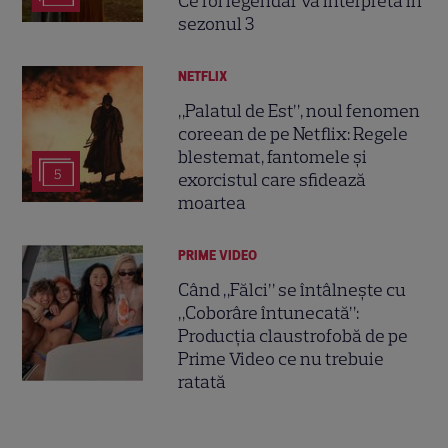
Ce rol legendar va interpreta în
sezonul 3
NETFLIX
„Palatul de Est”, noul fenomen
coreean de pe Netflix: Regele
blestemat, fantomele și
5
exorcistul care sfidează
moartea
PRIME VIDEO
Când „Fălci” se întâlnește cu
„Coborâre întunecată”:
Producția claustrofobă de pe
Prime Video ce nu trebuie
ratată