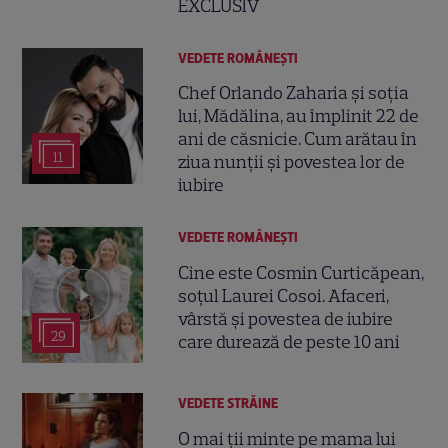
EXCLUSIV
VEDETE ROMÂNEŞTI
Chef Orlando Zaharia și soția
lui, Mădălina, au împlinit 22 de
ani de căsnicie. Cum arătau în
11
ziua nunții și povestea lor de
iubire
VEDETE ROMÂNEŞTI
Cine este Cosmin Curticăpean,
soțul Laurei Cosoi. Afaceri,
vârstă și povestea de iubire
29
care durează de peste 10 ani
VEDETE STRĂINE
O mai ții minte pe mama lui