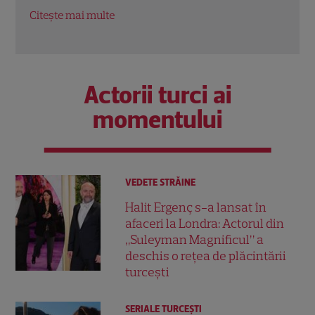
Nouă în Rac
oport
Citește mai multe
Citeș
Actorii turci ai
momentului
VEDETE STRĂINE
Halit Ergenç s-a lansat în
afaceri la Londra: Actorul din
„Suleyman Magnificul” a
deschis o rețea de plăcintării
turcești
SERIALE TURCEŞTI