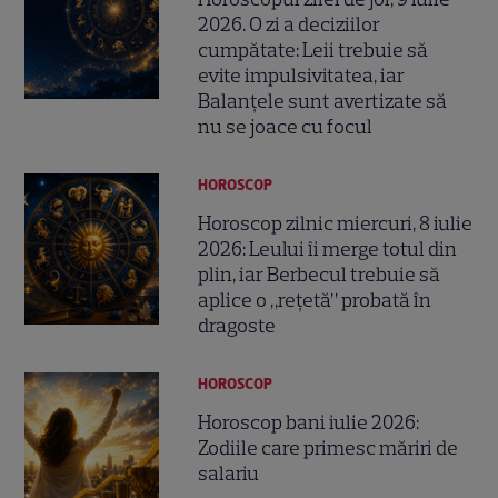
2026. O zi a deciziilor
cumpătate: Leii trebuie să
evite impulsivitatea, iar
Balanțele sunt avertizate să
nu se joace cu focul
HOROSCOP
Horoscop zilnic miercuri, 8 iulie
2026: Leului îi merge totul din
plin, iar Berbecul trebuie să
aplice o „rețetă” probată în
dragoste
HOROSCOP
Horoscop bani iulie 2026:
Zodiile care primesc măriri de
salariu