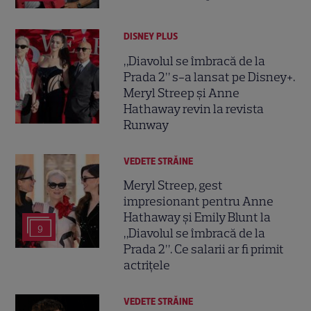
DISNEY PLUS
„Diavolul se îmbracă de la
Prada 2” s-a lansat pe Disney+.
Meryl Streep și Anne
Hathaway revin la revista
Runway
VEDETE STRĂINE
Meryl Streep, gest
impresionant pentru Anne
Hathaway și Emily Blunt la
9
„Diavolul se îmbracă de la
Prada 2”. Ce salarii ar fi primit
actrițele
VEDETE STRĂINE