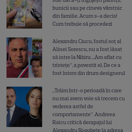
stat dacă-ți îngrijești părinții,
bunicii sau pe cineva vârstnic
din familie. Acum s-a decis!
Cum trebuie să procedezi
Alexandru Ciucu, fostul soț al
Alinei Sorescu, nu a fost lăsat
să intre la Nibiru. „Am aflat cu
tristețe”, a povestit el. De ce a
fost întors din drum designerul
„Trăim într-o perioadă în care
nu mai avem voie să trecem cu
vederea astfel de
comportamente”. Andreea
Raicu critică derapajul lui
Alexandru Rogobete la adresa