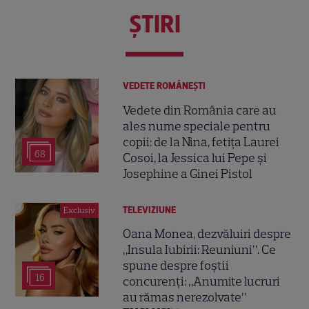
ŞTIRI
VEDETE ROMÂNEŞTI
Vedete din România care au
ales nume speciale pentru
copii: de la Nina, fetița Laurei
68
Cosoi, la Jessica lui Pepe și
Josephine a Ginei Pistol
TELEVIZIUNE
Exclusiv
Oana Monea, dezvăluiri despre
„Insula Iubirii: Reuniuni”. Ce
spune despre foștii
16
concurenți: „Anumite lucruri
au rămas nerezolvate”