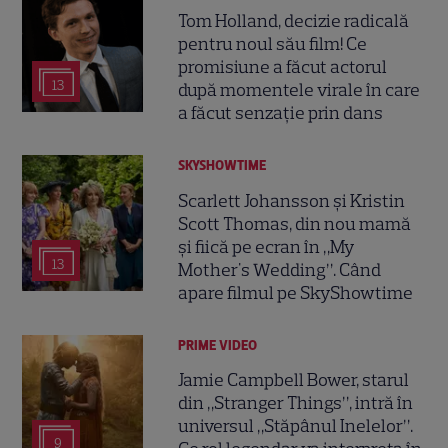
Tom Holland, decizie radicală
pentru noul său film! Ce
promisiune a făcut actorul
13
după momentele virale în care
a făcut senzație prin dans
SKYSHOWTIME
Scarlett Johansson și Kristin
Scott Thomas, din nou mamă
și fiică pe ecran în „My
13
Mother's Wedding”. Când
apare filmul pe SkyShowtime
PRIME VIDEO
Jamie Campbell Bower, starul
din „Stranger Things”, intră în
universul „Stăpânul Inelelor”.
9