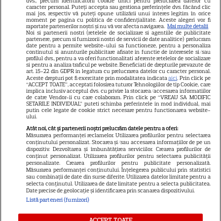
dvs., precum identificatorii cookie unici pentru prelucrarea datelor cu
GSP
caracter personal. Puteți accepta sau gestiona preferințele dvs. făcând clic
mai jos, respectiv vă puteți opune utilizării unui interes legitim în orice
Știri mondene
moment pe pagina cu politica de confidențialitate. Aceste alegeri vor fi
raportate partenerilor noștri și nu vă vor afecta navigarea.
Mai multe detalii
Noi si partenerii nostri (retelele de socializare si agentiile de publicitate
Avantaje
partenere, precum si furnizorii nostri de servicii de date analitice) prelucram
date pentru a permite website-ului sa functioneze, pentru a personaliza
Elle
continutul si anunturile publicitare afisate in functie de interesele si/sau
profilul dvs., pentru a va oferi functionalitati aferente retelelor de socializare
Unica
si pentru a analiza traficul pe website. Beneficiati de drepturile prevazute de
art. 15-22 din GDPR in legatura cu prelucrarea datelor cu caracter personal.
Retete practice
Aceste drepturi pot fi exercitate prin modalitatea indicata
aici
. Prin click pe
“ACCEPT TOATE”, acceptati folosirea tuturor Tehnologiilor de tip Cookie, care
implica inclusiv acceptul dvs. cu privire la stocarea/accesarea informatiilor
de catre Vendor-ii cu care colaboram. Prin click pe “VREAU SA MODIFIC
SETARILE INDIVIDUAL” puteti schimba preferintele in mod individual, mai
URMĂREȘTE-NE PE
putin cele legate de cookie strict necesare pentru functionarea website-
ului.
Atât noi, cât și partenerii noștri prelucrăm datele pentru a oferi:
Măsurarea performanței reclamelor. Utilizarea profilurilor pentru selectarea
conținutului personalizat. Stocarea și/sau accesarea informațiilor de pe un
dispozitiv. Dezvoltarea și îmbunătățirea serviciilor. Crearea profilurilor de
conținut personalizat. Utilizarea profilurilor pentru selectarea publicității
Copyright
2026
Ringier Romania – Toate Drepturile rezervate
personalizate. Crearea profilurilor pentru publicitate personalizată.
Măsurarea performanței conținutului. Înțelegerea publicului prin statistici
sau combinații de date din surse diferite. Utilizarea datelor limitate pentru a
selecta conținutul. Utilizarea de date limitate pentru a selecta publicitatea.
Date precise de geolocație și identificarea prin scanarea dispozitivului.
Listă parteneri (furnizori)
Pariază responsabil! Decizia ONJN nr. 821/25.09.2025.
Jocurile de noroc sunt interzise minorilor.
ACCEPT TOATE