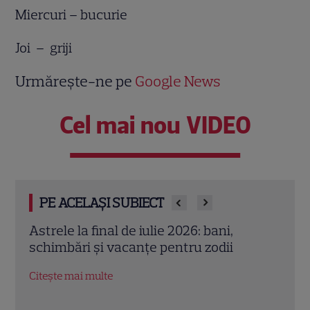
Miercuri – bucurie
Joi – griji
Urmărește-ne pe
Google News
Cel mai nou VIDEO
PE ACELAȘI SUBIECT
Cristina Demetrescu, horoscop: Zodia
Augu
care începe un nou capitol după Luna
zodii
Nouă în Rac
oport
Citește mai multe
Citeș