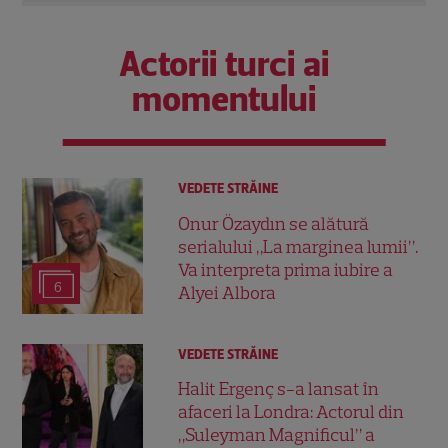
Actorii turci ai
momentului
VEDETE STRĂINE
Onur Özaydın se alătură
serialului „La marginea lumii”.
Va interpreta prima iubire a
6
Alyei Albora
VEDETE STRĂINE
Halit Ergenç s-a lansat în
afaceri la Londra: Actorul din
„Suleyman Magnificul” a