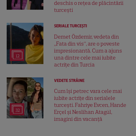
deschis o rețea de plăcintării
turcești
SERIALE TURCEŞTI
Demet Özdemir, vedeta din
„Fata din vis”, are o poveste
impresionantă. Cum a ajuns
12
una dintre cele mai iubite
actrițe din Turcia
VEDETE STRĂINE
Cum își petrec vara cele mai
iubite actrițe din serialele
turcești. Fahriye Evcen, Hande
32
Erçel și Neslihan Atagül,
imagini din vacanță