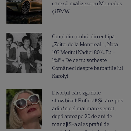
care să rivalizeze cu Mercedes
și BMW
Omul din umbră din echipa
„Zeiței de la Montreal”: „Nota
10? Meritul Nadiei 80%. Eu –
1%!” + De ce nu vorbește
Comăneci despre barbariile lui
Karolyi
Divorțul care zguduie
showbizul! E oficial! Și-au spus
adio în cel mai mare secret,
după aproape 20 de ani de
mariaj! S-a ales praful de