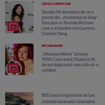
SERIALE AMERICANE
Sandra Oh dezvăluie de ce a
plecat din „Anatomia lui Grey”.
Discuția cu Shonda Rhimes
21
care a schimbat totul pentru
Cristina Yang
RECOMANDĂRI
„Sărmana Maria” intră pe
VOYO. Cum arată Thalía la 30
de ani după rolul care a făcut-o
18
celebră
BYD atacă segmentul de lux:
chinezii lansează o limuzină