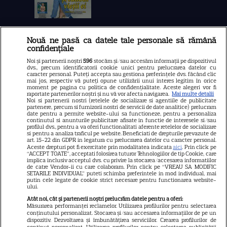
Nouă ne pasă ca datele tale personale să rămână
Libertatea
confidențiale
Libertatea pentru femei
Noi și partenerii noștri
596
stocăm și/sau accesăm informații pe dispozitivul
dvs., precum identificatorii cookie unici pentru prelucrarea datelor cu
GSP
caracter personal. Puteți accepta sau gestiona preferințele dvs. făcând clic
mai jos, respectiv vă puteți opune utilizării unui interes legitim în orice
Știri mondene
moment pe pagina cu politica de confidențialitate. Aceste alegeri vor fi
raportate partenerilor noștri și nu vă vor afecta navigarea.
Mai multe detalii
Noi si partenerii nostri (retelele de socializare si agentiile de publicitate
Avantaje
partenere, precum si furnizorii nostri de servicii de date analitice) prelucram
date pentru a permite website-ului sa functioneze, pentru a personaliza
Elle
continutul si anunturile publicitare afisate in functie de interesele si/sau
profilul dvs., pentru a va oferi functionalitati aferente retelelor de socializare
Unica
si pentru a analiza traficul pe website. Beneficiati de drepturile prevazute de
art. 15-22 din GDPR in legatura cu prelucrarea datelor cu caracter personal.
Retete practice
Aceste drepturi pot fi exercitate prin modalitatea indicata
aici
. Prin click pe
“ACCEPT TOATE”, acceptati folosirea tuturor Tehnologiilor de tip Cookie, care
implica inclusiv acceptul dvs. cu privire la stocarea/accesarea informatiilor
de catre Vendor-ii cu care colaboram. Prin click pe “VREAU SA MODIFIC
SETARILE INDIVIDUAL” puteti schimba preferintele in mod individual, mai
URMĂREȘTE-NE PE
putin cele legate de cookie strict necesare pentru functionarea website-
ului.
Atât noi, cât și partenerii noștri prelucrăm datele pentru a oferi:
Măsurarea performanței reclamelor. Utilizarea profilurilor pentru selectarea
conținutului personalizat. Stocarea și/sau accesarea informațiilor de pe un
dispozitiv. Dezvoltarea și îmbunătățirea serviciilor. Crearea profilurilor de
conținut personalizat. Utilizarea profilurilor pentru selectarea publicității