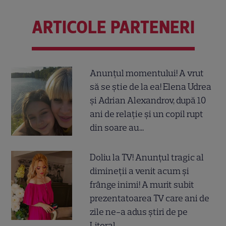
ARTICOLE PARTENERI
Anunțul momentului! A vrut
să se știe de la ea! Elena Udrea
și Adrian Alexandrov, după 10
ani de relație și un copil rupt
din soare au...
Doliu la TV! Anunțul tragic al
dimineții a venit acum și
frânge inimi! A murit subit
prezentatoarea TV care ani de
zile ne-a adus știri de pe
Litoral