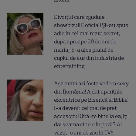
Divorțul care zguduie
showbizul! E oficial! Și-au spus
adio în cel mai mare secret,
după aproape 20 de ani de
mariaj! S-a ales praful de
cuplul de aur din industria de
entertaining
Așa arată azi fosta vedetă sexy
din România! A dat aparițiile
excentrice pe Biserică și Biblia
i-a devenit cel mai de preț
accesoriu! Uită-te bine la ea, îți
dai seama cine e în poză? Ai
văzut-o ani de zile la TV!!