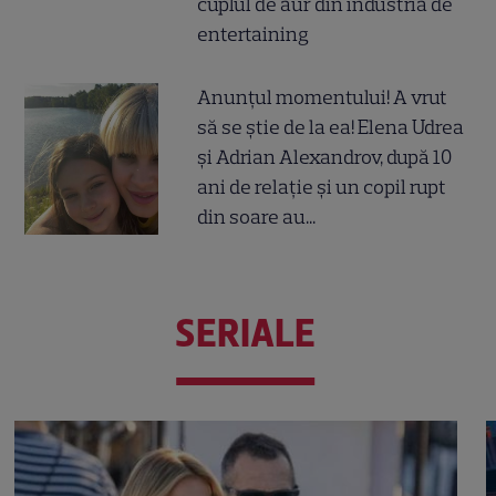
cuplul de aur din industria de
entertaining
Anunțul momentului! A vrut
să se știe de la ea! Elena Udrea
și Adrian Alexandrov, după 10
ani de relație și un copil rupt
din soare au...
SERIALE