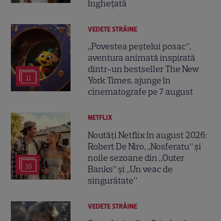
înghețată
VEDETE STRĂINE
„Povestea peștelui posac”,
aventura animată inspirată
dintr-un bestseller The New
11
York Times, ajunge în
cinematografe pe 7 august
NETFLIX
Noutăți Netflix în august 2026:
Robert De Niro, „Nosferatu” și
noile sezoane din „Outer
16
Banks” și „Un veac de
singurătate”
VEDETE STRĂINE