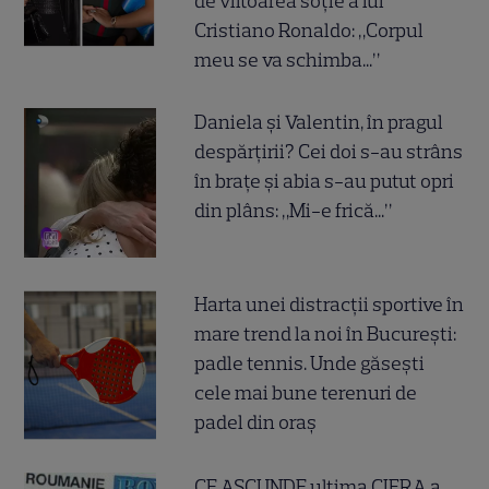
de viitoarea soție a lui
Cristiano Ronaldo: „Corpul
meu se va schimba...”
Daniela și Valentin, în pragul
despărțirii? Cei doi s-au strâns
în brațe și abia s-au putut opri
din plâns: „Mi-e frică...”
Harta unei distracții sportive în
mare trend la noi în București:
padle tennis. Unde găsești
cele mai bune terenuri de
padel din oraș
CE ASCUNDE ultima CIFRA a