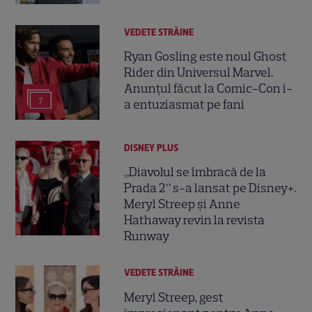
VEDETE STRĂINE
Ryan Gosling este noul Ghost
Rider din Universul Marvel.
Anunțul făcut la Comic-Con i-
7
a entuziasmat pe fani
DISNEY PLUS
„Diavolul se îmbracă de la
Prada 2” s-a lansat pe Disney+.
Meryl Streep și Anne
Hathaway revin la revista
Runway
VEDETE STRĂINE
Meryl Streep, gest