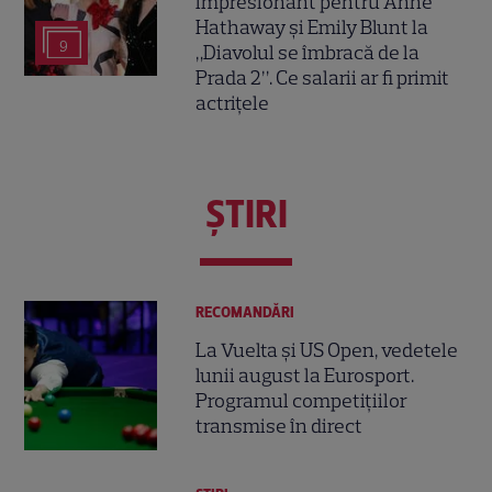
impresionant pentru Anne
Hathaway și Emily Blunt la
9
„Diavolul se îmbracă de la
Prada 2”. Ce salarii ar fi primit
actrițele
ŞTIRI
RECOMANDĂRI
La Vuelta și US Open, vedetele
lunii august la Eurosport.
Programul competițiilor
transmise în direct