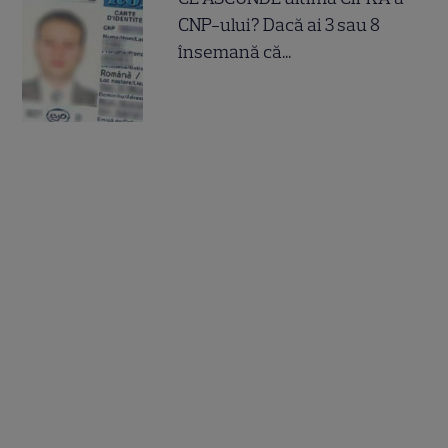
CNP-ului? Dacă ai 3 sau 8
însemană că...