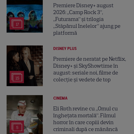
Premiere Disney+ august
2026: „Camp Rock 3”,
„Futurama” și trilogia
17
„Stăpânul Inelelor” ajung pe
platformă
DISNEY PLUS
Premiere de neratat pe Netflix,
Disney+ și SkyShowtime în
august: seriale noi, filme de
15
colecție și vedete de top
CINEMA
Eli Roth revine cu „Omul cu
înghețata mortală”. Filmul
horror în care copiii devin
5
criminali după ce mănâncă