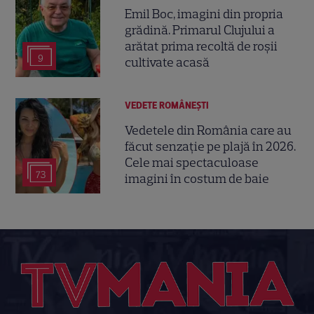
Emil Boc, imagini din propria
grădină. Primarul Clujului a
arătat prima recoltă de roșii
9
cultivate acasă
VEDETE ROMÂNEŞTI
Vedetele din România care au
făcut senzație pe plajă în 2026.
Cele mai spectaculoase
73
imagini în costum de baie