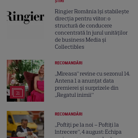
ȘTIRI
Ringier România își stabilește
direcția pentru viitor: o
structură de conducere
concentrată în jurul unităților
de business Media și
Collectibles
RECOMANDĂRI
„Mireasa” revine cu sezonul 14.
Antena 1 a anunțat data
premierei și surprizele din
21
„Regatul inimii”
RECOMANDĂRI
„Poftiți pe la noi – Poftiți la
întrecere”, 4 august: Echipa