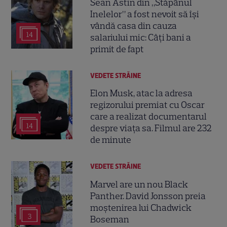
Sean Astin din „Stăpânul
Inelelor” a fost nevoit să își
vândă casa din cauza
14
salariului mic: Câți bani a
primit de fapt
VEDETE STRĂINE
Elon Musk, atac la adresa
regizorului premiat cu Oscar
care a realizat documentarul
14
despre viața sa. Filmul are 232
de minute
VEDETE STRĂINE
Marvel are un nou Black
Panther. David Jonsson preia
moștenirea lui Chadwick
3
Boseman