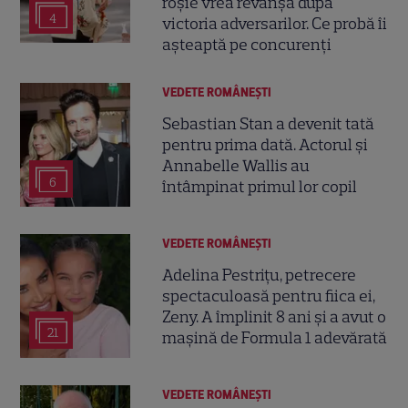
roșie vrea revanșa după
4
victoria adversarilor. Ce probă îi
așteaptă pe concurenți
VEDETE ROMÂNEŞTI
Sebastian Stan a devenit tată
pentru prima dată. Actorul și
Annabelle Wallis au
6
întâmpinat primul lor copil
VEDETE ROMÂNEŞTI
Adelina Pestrițu, petrecere
spectaculoasă pentru fiica ei,
Zeny. A împlinit 8 ani și a avut o
21
mașină de Formula 1 adevărată
VEDETE ROMÂNEŞTI