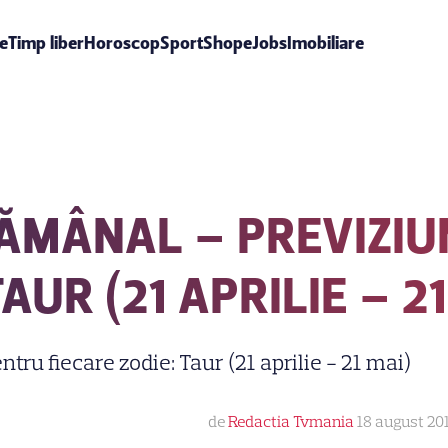
te
Timp liber
Horoscop
Sport
Shop
eJobs
Imobiliare
ĂMÂNAL – PREVIZIU
AUR (21 APRILIE – 21
de
Redactia Tvmania
18 august 201