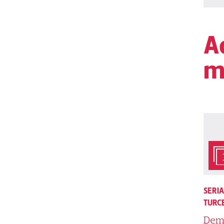
Ac
m
SERI
TURCE
Dem