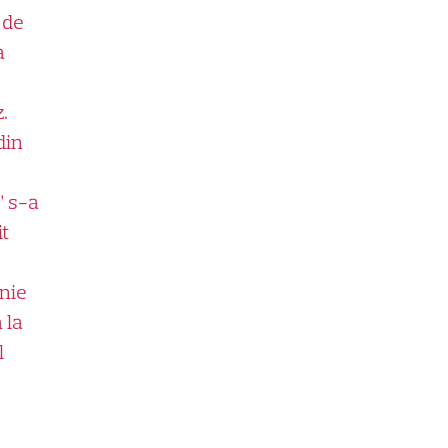
 de
a
.
din
” s-a
it
nie
 la
l