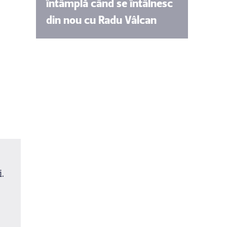
întâmplă când se întâlnesc
din nou cu Radu Vâlcan
.
Astrele la final de iulie 2026: bani, schimbări și 
pentru zodii
Citește mai multe