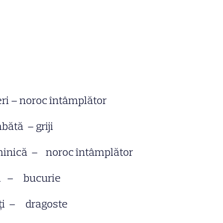
ri – noroc întâmplător
bătă – griji
inică – noroc întâmplător
i – bucurie
ţi – dragoste