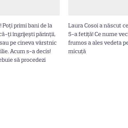
! Poți primi bani de la
Laura Cosoi a născut c
ă-ți îngrijești părinții,
5-a fetiță! Ce nume vec
 sau pe cineva vârstnic
frumos a ales vedeta p
ilie. Acum s-a decis!
micuță
buie să procedezi