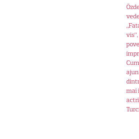
Özde
vede
„Fat
vis”,
pove
impr
Cum
ajun
dint
mai 
actri
Turc