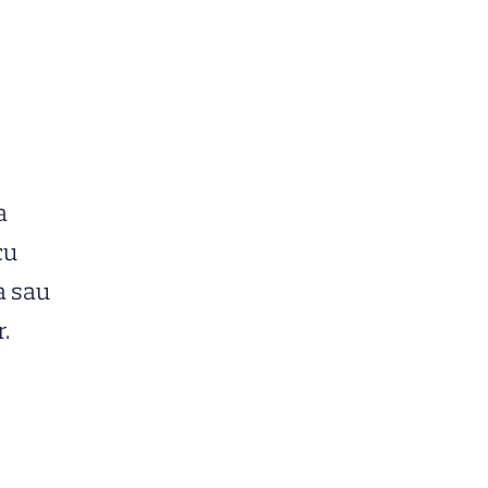
a
cu
a sau
r.