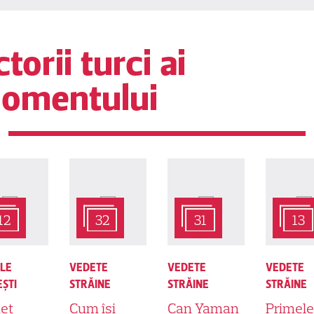
torii turci ai
omentului
12
32
31
13
ALE
VEDETE
VEDETE
VEDETE
ŞTI
STRĂINE
STRĂINE
STRĂINE
et
Cum își
Can Yaman
Primele