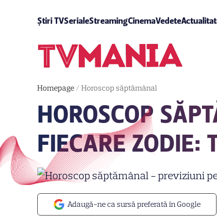
Știri TV
Seriale
Streaming
Cinema
Vedete
Actualita
Homepage
/
Horoscop săptămânal
HOROSCOP SĂPT
FIECARE ZODIE: T
Adaugă-ne ca sursă preferată în Google