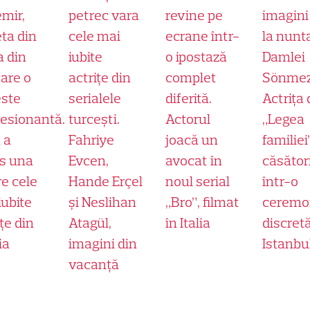
mir,
petrec vara
revine pe
imagini
ta din
cele mai
ecrane într-
la nunt
a din
iubite
o ipostază
Damlei
 are o
actrițe din
complet
Sönmez
ste
serialele
diferită.
Actrița 
esionantă.
turcești.
Actorul
„Legea
 a
Fahriye
joacă un
familiei
s una
Evcen,
avocat în
căsător
re cele
Hande Erçel
noul serial
într-o
iubite
și Neslihan
„Bro”, filmat
ceremo
țe din
Atagül,
în Italia
discretă
ia
imagini din
Istanbu
vacanță