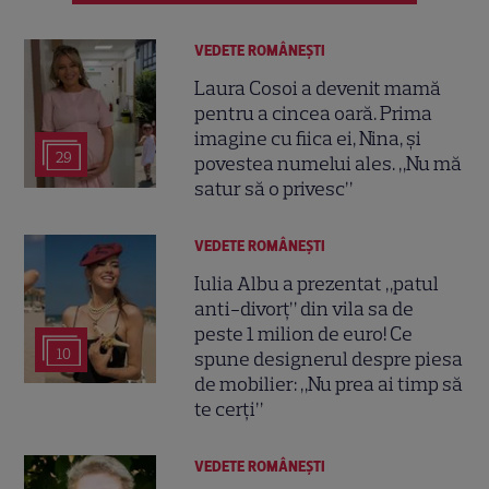
VEDETE ROMÂNEŞTI
Laura Cosoi a devenit mamă
pentru a cincea oară. Prima
imagine cu fiica ei, Nina, și
29
povestea numelui ales. „Nu mă
satur să o privesc”
VEDETE ROMÂNEŞTI
Iulia Albu a prezentat „patul
anti-divorț” din vila sa de
peste 1 milion de euro! Ce
10
spune designerul despre piesa
de mobilier: „Nu prea ai timp să
te cerți”
VEDETE ROMÂNEŞTI