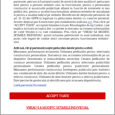
franceză – cum funcționează
partenere, precum si furnizorii nostri de servicii de date analitice) prelucram
date pentru a permite website-ului sa functioneze, pentru a personaliza
și care sunt avantajele
continutul si anunturile publicitare afisate in functie de interesele si/sau
profilul dvs., pentru a va oferi functionalitati aferente retelelor de socializare
si pentru a analiza traficul pe website. Beneficiati de drepturile prevazute de
art. 15-22 din GDPR in legatura cu prelucrarea datelor cu caracter personal.
Aceste drepturi pot fi exercitate prin modalitatea indicata
aici
. Prin click pe
“ACCEPT TOATE”, acceptati folosirea tuturor Tehnologiilor de tip Cookie, care
implica inclusiv acceptul dvs. cu privire la stocarea/accesarea informatiilor
de catre Vendor-ii cu care colaboram. Prin click pe “VREAU SA MODIFIC
SETARILE INDIVIDUAL” puteti schimba preferintele in mod individual, mai
putin cele legate de cookie strict necesare pentru functionarea website-
ului.
ALTE ARTICOLE
Atât noi, cât și partenerii noștri prelucrăm datele pentru a oferi:
Măsurarea performanței reclamelor. Utilizarea profilurilor pentru selectarea
INTERESANTE
conținutului personalizat. Stocarea și/sau accesarea informațiilor de pe un
dispozitiv. Dezvoltarea și îmbunătățirea serviciilor. Crearea profilurilor de
conținut personalizat. Utilizarea profilurilor pentru selectarea publicității
personalizate. Crearea profilurilor pentru publicitate personalizată.
Măsurarea performanței conținutului. Înțelegerea publicului prin statistici
sau combinații de date din surse diferite. Utilizarea datelor limitate pentru a
selecta conținutul. Utilizarea de date limitate pentru a selecta publicitatea.
Date precise de geolocație și identificarea prin scanarea dispozitivului.
DISNEY PLUS
Listă parteneri (furnizori)
Premiere de neratat pe Netflix,
Disney+ și SkyShowtime în
ACCEPT TOATE
august: seriale noi, filme de
15
colecție și vedete de top
VREAU SA MODIFIC SETARILE INDIVIDUAL