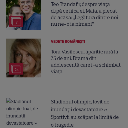
Teo Trandafir, despre viața
după ce fiica ei, Maia, a plecat
de acasă: „Legătura dintre noi
7
nu ne-o ia nimeni”
VEDETE ROMÂNEŞTI
Tora Vasilescu, apariție rară la
75 de ani. Drama din
adolescență care i-a schimbat
24
viața
Stadionul olimpic, lovit de
inundații devastatoare »
Sportivii au scăpat la limită de
o tragedie