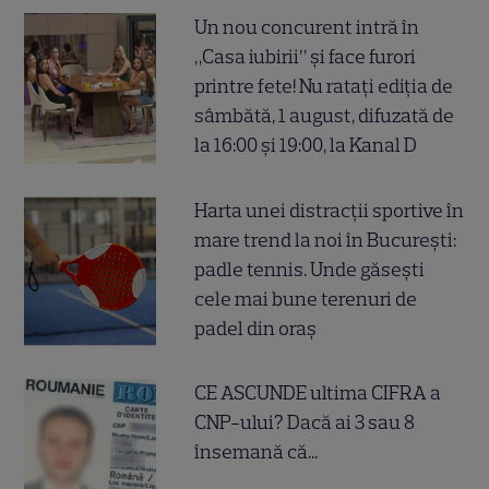
Un nou concurent intră în
„Casa iubirii” și face furori
printre fete! Nu ratați ediția de
sâmbătă, 1 august, difuzată de
la 16:00 și 19:00, la Kanal D
Harta unei distracții sportive în
mare trend la noi în București:
padle tennis. Unde găsești
cele mai bune terenuri de
padel din oraș
CE ASCUNDE ultima CIFRA a
CNP-ului? Dacă ai 3 sau 8
însemană că...