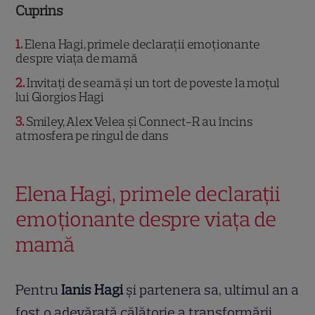
Cuprins
1
Elena Hagi, primele declarații emoționante
despre viața de mamă
2
Invitați de seamă și un tort de poveste la moțul
lui Giorgios Hagi
3
Smiley, Alex Velea și Connect-R au încins
atmosfera pe ringul de dans
Elena Hagi, primele declarații
emoționante despre viața de
mamă
Pentru
Ianis Hagi
și partenera sa, ultimul an a
fost o adevărată călătorie a transformării.