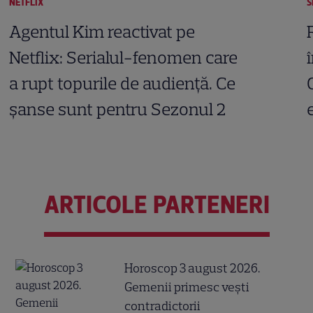
NETFLIX
S
Agentul Kim reactivat pe
Netflix: Serialul-fenomen care
a rupt topurile de audiență. Ce
șanse sunt pentru Sezonul 2
ARTICOLE PARTENERI
Horoscop 3 august 2026.
Gemenii primesc vești
contradictorii