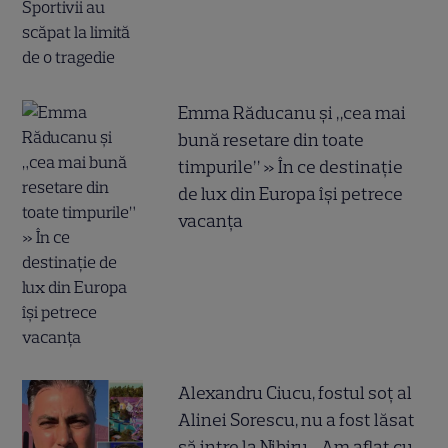
Emma Răducanu și „cea mai
bună resetare din toate
timpurile” » În ce destinație
de lux din Europa își petrece
vacanța
Alexandru Ciucu, fostul soț al
Alinei Sorescu, nu a fost lăsat
să intre la Nibiru. „Am aflat cu