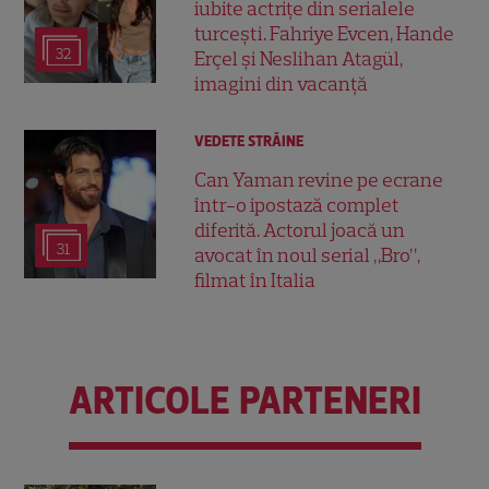
iubite actrițe din serialele
turcești. Fahriye Evcen, Hande
32
Erçel și Neslihan Atagül,
imagini din vacanță
VEDETE STRĂINE
Can Yaman revine pe ecrane
într-o ipostază complet
diferită. Actorul joacă un
31
avocat în noul serial „Bro”,
filmat în Italia
ARTICOLE PARTENERI