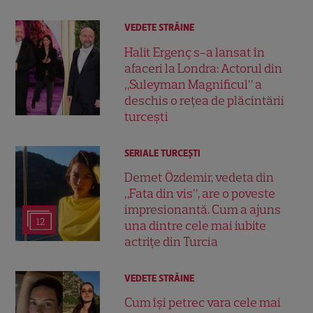
VEDETE STRĂINE
Halit Ergenç s-a lansat în
afaceri la Londra: Actorul din
„Suleyman Magnificul” a
deschis o rețea de plăcintării
turcești
SERIALE TURCEŞTI
Demet Özdemir, vedeta din
„Fata din vis”, are o poveste
impresionantă. Cum a ajuns
12
una dintre cele mai iubite
actrițe din Turcia
VEDETE STRĂINE
Cum își petrec vara cele mai