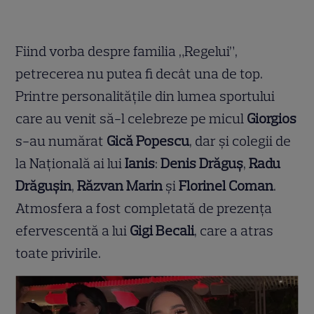
Fiind vorba despre familia „Regelui”,
petrecerea nu putea fi decât una de top.
Printre personalitățile din lumea sportului
care au venit să-l celebreze pe micul
Giorgios
s-au numărat
Gică Popescu
, dar și colegii de
la Națională ai lui
Ianis
:
Denis Drăguș
,
Radu
Drăgușin
,
Răzvan Marin
și
Florinel Coman
.
Atmosfera a fost completată de prezența
efervescentă a lui
Gigi Becali
, care a atras
toate privirile.