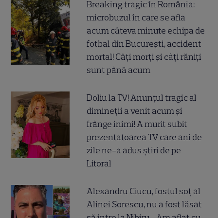
Breaking tragic în România:
microbuzul în care se afla
acum câteva minute echipa de
fotbal din București, accident
mortal! Câți morți și câți răniți
sunt până acum
Doliu la TV! Anunțul tragic al
dimineții a venit acum și
frânge inimi! A murit subit
prezentatoarea TV care ani de
zile ne-a adus știri de pe
Litoral
Alexandru Ciucu, fostul soț al
Alinei Sorescu, nu a fost lăsat
să intre la Nibiru. „Am aflat cu