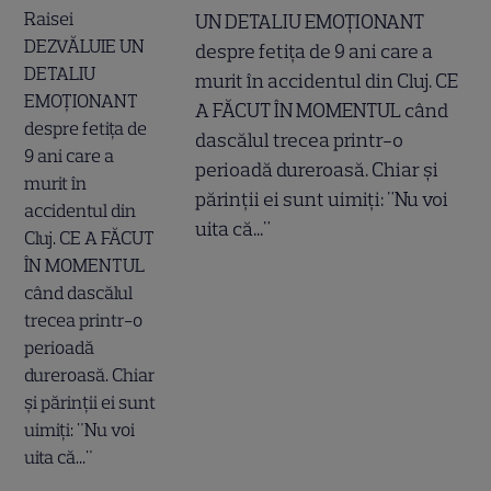
UN DETALIU EMOȚIONANT
despre fetița de 9 ani care a
murit în accidentul din Cluj. CE
A FĂCUT ÎN MOMENTUL când
dascălul trecea printr-o
perioadă dureroasă. Chiar și
părinții ei sunt uimiți: "Nu voi
uita că..."