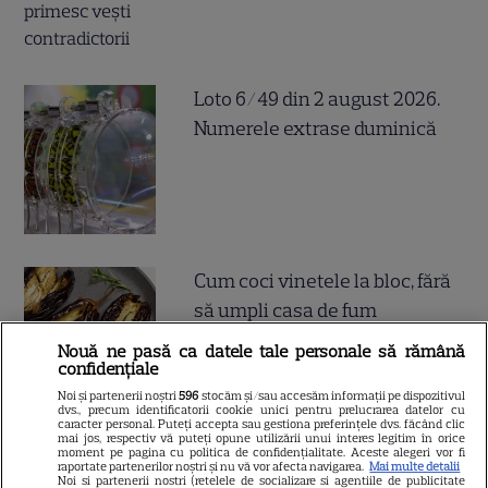
Loto 6/49 din 2 august 2026.
Numerele extrase duminică
Cum coci vinetele la bloc, fără
să umpli casa de fum
Nouă ne pasă ca datele tale personale să rămână
confidențiale
Noi și partenerii noștri
596
stocăm și/sau accesăm informații pe dispozitivul
dvs., precum identificatorii cookie unici pentru prelucrarea datelor cu
caracter personal. Puteți accepta sau gestiona preferințele dvs. făcând clic
mai jos, respectiv vă puteți opune utilizării unui interes legitim în orice
moment pe pagina cu politica de confidențialitate. Aceste alegeri vor fi
Cum se face cafeaua la presa
raportate partenerilor noștri și nu vă vor afecta navigarea.
Mai multe detalii
Noi si partenerii nostri (retelele de socializare si agentiile de publicitate