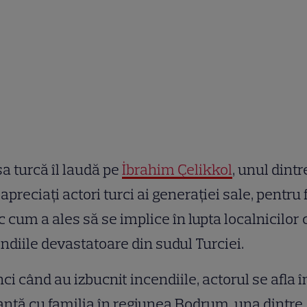
a turcă îl laudă pe
İbrahim Çelikkol
, unul dintr
apreciați actori turci ai generației sale, pentru 
c cum a ales să se implice în lupta localnicilor 
ndiile devastatoare din sudul Turciei.
ci când au izbucnit incendiile, actorul se afla î
nță cu familia în regiunea Bodrum, una dintre