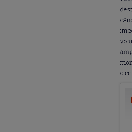
dest
când
imed
volu
ampl
mome
o ce