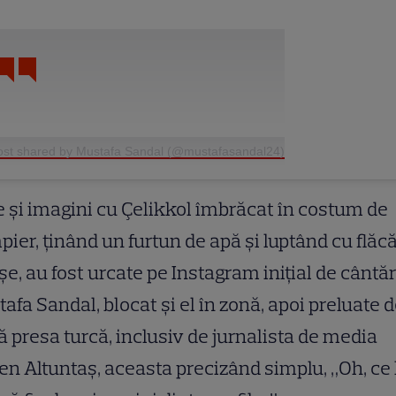
ost shared by Mustafa Sandal (@mustafasandal24)
 și imagini cu Çelikkol îmbrăcat în costum de
ier, ținând un furtun de apă și luptând cu flăcă
șe, au fost urcate pe Instagram inițial de cântă
afa Sandal, blocat și el în zonă, apoi preluate 
ă presa turcă, inclusiv de jurnalista de media
en Altuntaş, aceasta precizând simplu, „Oh, ce