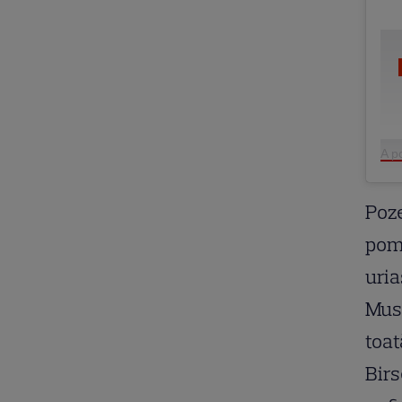
A p
Poze
pomp
uria
Must
toat
Birs