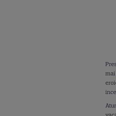
Pres
mai 
eroi
ince
Atun
vaca