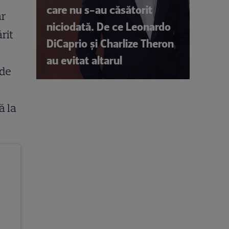
care nu s-au căsătorit
ar
niciodată. De ce Leonardo
rit
DiCaprio și Charlize Theron
au evitat altarul
 de
ă la