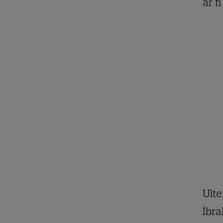
ar f
Ulte
İbra