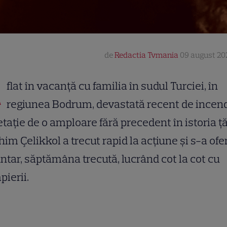
de
Redactia Tvmania
09 august 202
A
flat în vacanță cu familia în sudul Turciei, în
regiunea Bodrum, devastată recent de incend
tație de o amploare fără precedent în istoria țăr
him Çelikkol a trecut rapid la acțiune și s-a ofer
ntar, săptămâna trecută, lucrând cot la cot cu
ierii.