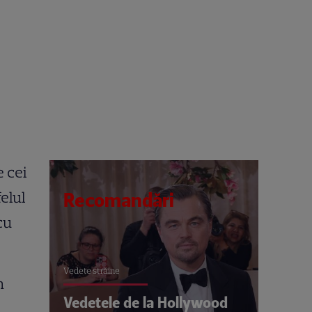
e cei
felul
Recomandări
cu
Vedete străine
n
Vedetele de la Hollywood