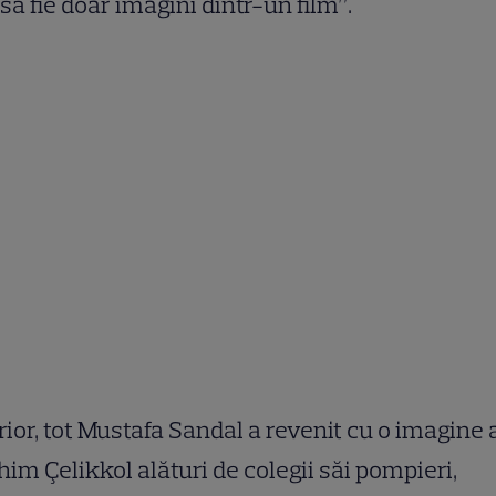
i să fie doar imagini dintr-un film”.
rior, tot Mustafa Sandal a revenit cu o imagine a
him Çelikkol alături de colegii săi pompieri,