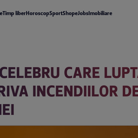
te
Timp liber
Horoscop
Sport
Shop
eJobs
Imobiliare
 CELEBRU CARE LUPT
RIVA INCENDIILOR 
EI