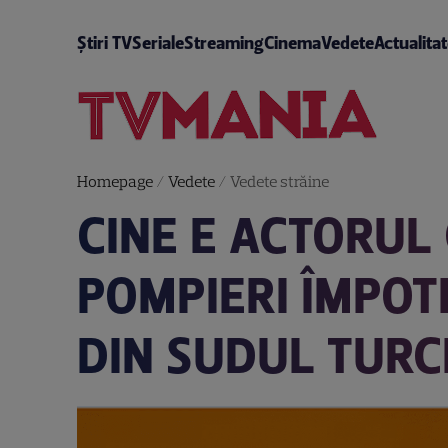
Știri TV
Seriale
Streaming
Cinema
Vedete
Actualita
Homepage
/
Vedete
/
Vedete străine
CINE E ACTORUL
POMPIERI ÎMPOT
DIN SUDUL TURCI