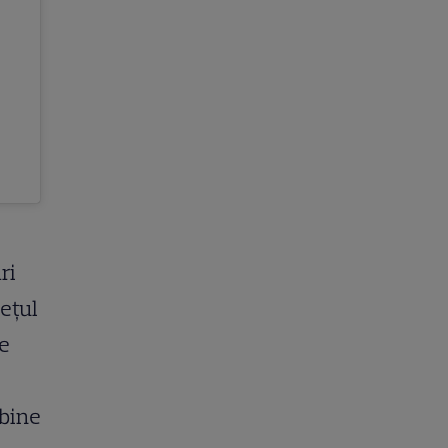
ri
rețul
de
 bine