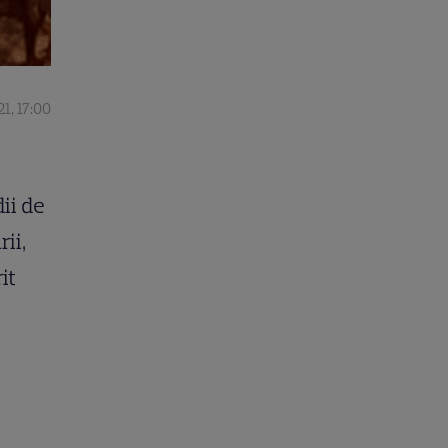
1, 17:00
ii de
ii,
it