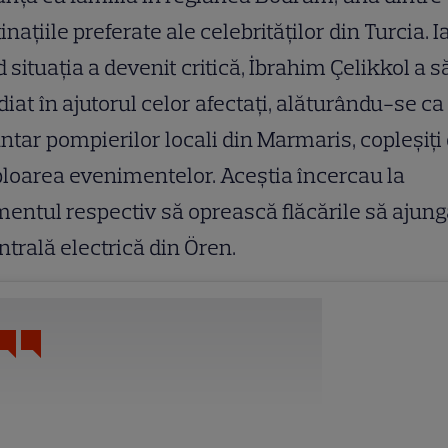
inațiile preferate ale celebrităților din Turcia. I
 situația a devenit critică, İbrahim Çelikkol a să
iat în ajutorul celor afectați, alăturându-se ca
ntar pompierilor locali din Marmaris, copleșiți
oarea evenimentelor. Aceștia încercau la
ntul respectiv să oprească flăcările să ajung
ntrală electrică din Ören.