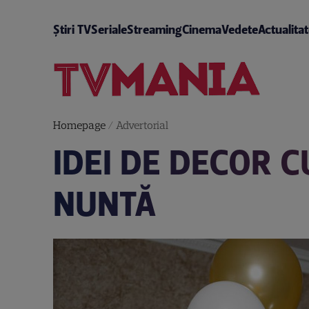
Știri TV
Seriale
Streaming
Cinema
Vedete
Actualita
Homepage
/
Advertorial
IDEI DE DECOR 
NUNTĂ