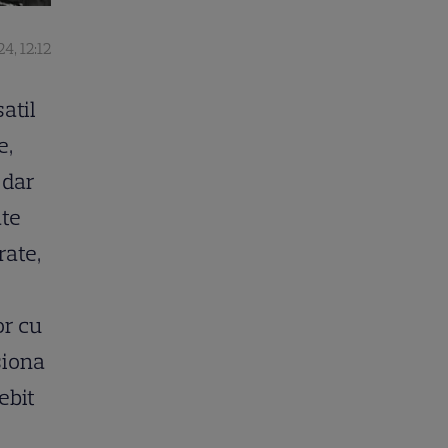
4, 12:12
atil
e,
 dar
ate
rate,
or cu
siona
ebit