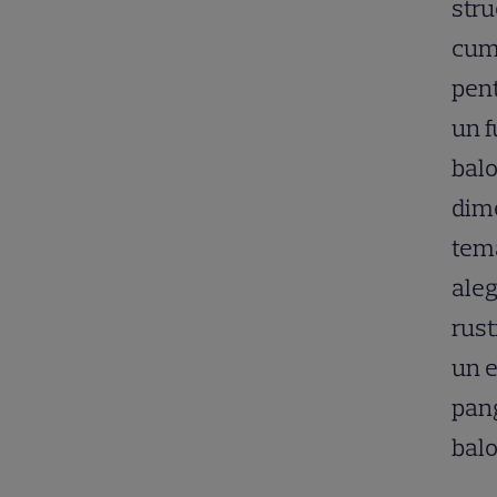
stru
cum 
pent
un f
balo
dime
tema
aleg
rust
un e
pang
balo