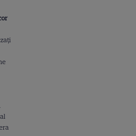
cor
zați
ane
u
al
fera