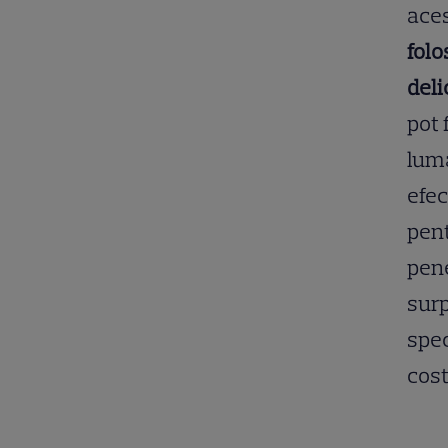
ace
folo
deli
pot 
lumâ
efec
pent
pene
surp
spec
cost