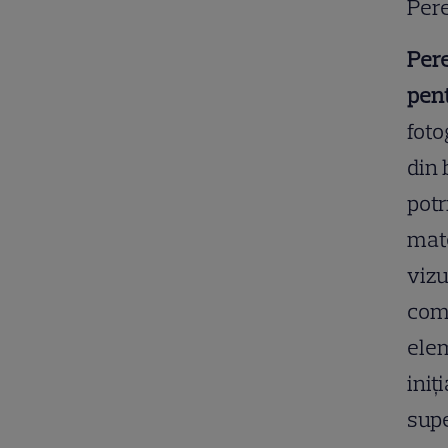
Pere
Pere
pent
foto
din 
potr
mate
vizu
comp
elem
iniț
supe