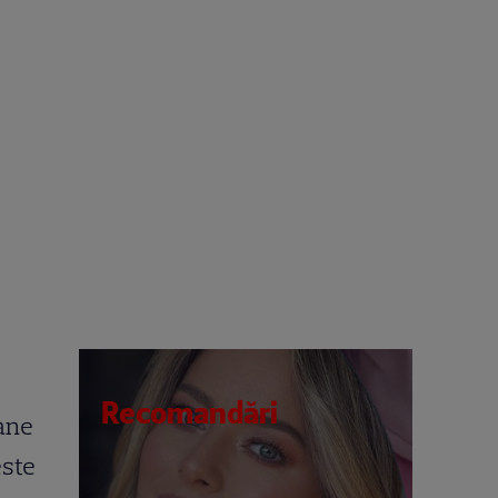
Recomandări
oane
este