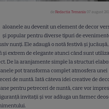
de
Redactia Tvmania
07 august 202
aloanele au devenit un element de decor vers
și popular pentru diverse tipuri de eveniment
usiv nunți. Ele adaugă o notă festivă și jucăușă,
fi și extrem de elegante atunci când sunt utiliz
ct. De la aranjamente simple la structuri elabo
oanele pot transforma complet atmosfera unei
eceri de nuntă. Iată câteva idei creative de dec
ane pentru petreceri de nuntă, care vor impre
iguranță invitații și vor adăuga un farmec deos
nimentului.