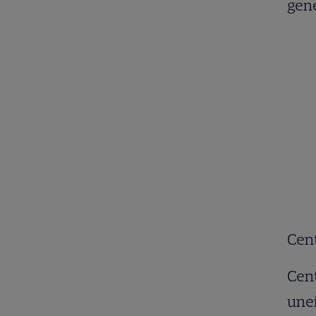
gene
Cen
Cent
unei