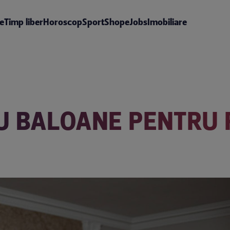
te
Timp liber
Horoscop
Sport
Shop
eJobs
Imobiliare
CU BALOANE PENTRU 