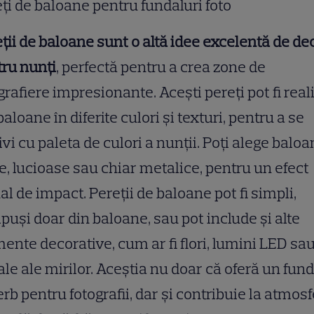
ți de baloane pentru fundaluri foto
ții de baloane sunt o altă idee excelentă de de
ru nunți
, perfectă pentru a crea zone de
grafiere impresionante. Acești pereți pot fi reali
baloane în diferite culori și texturi, pentru a se
ivi cu paleta de culori a nunții. Poți alege balo
, lucioase sau chiar metalice, pentru un efect
al de impact. Pereții de baloane pot fi simpli,
uși doar din baloane, sau pot include și alte
ente decorative, cum ar fi flori, lumini LED sa
iale ale mirilor. Aceștia nu doar că oferă un fund
rb pentru fotografii, dar și contribuie la atmos