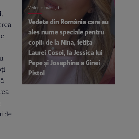
Vedete româneşti
,
Vedete din România care au
crea
ales nume speciale pentru
de
copii: de la Nina, fetița
Laurei Cosoi, la Jessica lui
cu
Pepe și Josephine a Ginei
ți
Pistol
tă
crea
u
i de