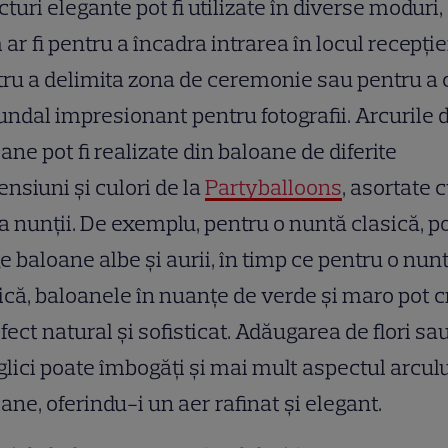
cturi elegante pot fi utilizate în diverse moduri,
ar fi pentru a încadra intrarea în locul recepției
ru a delimita zona de ceremonie sau pentru a 
undal impresionant pentru fotografii. Arcurile 
ane pot fi realizate din baloane de diferite
nsiuni și culori de la
Partyballoons
, asortate 
 nunții. De exemplu, pentru o nuntă clasică, po
e baloane albe și aurii, în timp ce pentru o nun
ică, baloanele în nuanțe de verde și maro pot 
fect natural și sofisticat. Adăugarea de flori sa
lici poate îmbogăți și mai mult aspectul arculu
ane, oferindu-i un aer rafinat și elegant.