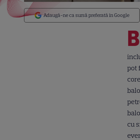
Adaugă-ne ca sursă preferată în Google
B
incl
pot 
core
bal
petr
balo
cu s
eve