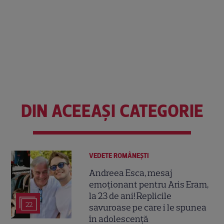
DIN ACEEAȘI CATEGORIE
VEDETE ROMÂNEŞTI
Andreea Esca, mesaj
emoționant pentru Aris Eram,
la 23 de ani! Replicile
22
savuroase pe care i le spunea
în adolescență