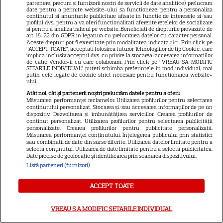
partenere, precum si furnizorii nostri de servicii de date analitice) prelucram
date pentru a permite website-ului sa functioneze, pentru a personaliza
România! „El Turco”, premiera
continutul si anunturile publicitare afisate in functie de interesele si/sau
profilul dvs., pentru a va oferi functionalitati aferente retelelor de socializare
de la Pro TV și disponibil
si pentru a analiza traficul pe website. Beneficiati de drepturile prevazute de
art. 15-22 din GDPR in legatura cu prelucrarea datelor cu caracter personal.
Aceste drepturi pot fi exercitate prin modalitatea indicata
aici
. Prin click pe
integral pe VOYO
“ACCEPT TOATE”, acceptati folosirea tuturor Tehnologiilor de tip Cookie, care
implica inclusiv acceptul dvs. cu privire la stocarea/accesarea informatiilor
de catre Vendor-ii cu care colaboram. Prin click pe “VREAU SA MODIFIC
SETARILE INDIVIDUAL” puteti schimba preferintele in mod individual, mai
putin cele legate de cookie strict necesare pentru functionarea website-
ului.
Atât noi, cât și partenerii noștri prelucrăm datele pentru a oferi:
Măsurarea performanței reclamelor. Utilizarea profilurilor pentru selectarea
conținutului personalizat. Stocarea și/sau accesarea informațiilor de pe un
ARTICOLE PARTENERI
dispozitiv. Dezvoltarea și îmbunătățirea serviciilor. Crearea profilurilor de
conținut personalizat. Utilizarea profilurilor pentru selectarea publicității
personalizate. Crearea profilurilor pentru publicitate personalizată.
Măsurarea performanței conținutului. Înțelegerea publicului prin statistici
sau combinații de date din surse diferite. Utilizarea datelor limitate pentru a
selecta conținutul. Utilizarea de date limitate pentru a selecta publicitatea.
Date precise de geolocație și identificarea prin scanarea dispozitivului.
Cum păstrăm ouăle corect în
Listă parteneri (furnizori)
frigider
ACCEPT TOATE
VREAU SA MODIFIC SETARILE INDIVIDUAL
Reţete de porumb copt la