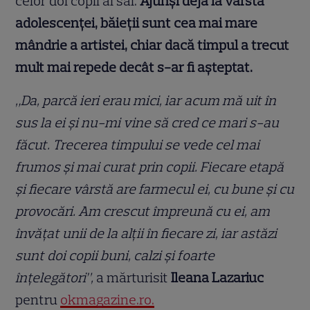
celor doi copii ai săi.
Ajunși deja la vârsta
adolescenței, băieții sunt cea mai mare
mândrie a artistei, chiar dacă timpul a trecut
mult mai repede decât s-ar fi așteptat.
„Da, parcă ieri erau mici, iar acum mă uit în
sus la ei şi nu-mi vine să cred ce mari s-au
făcut. Trecerea timpului se vede cel mai
frumos şi mai curat prin copii. Fiecare etapă
şi fiecare vârstă are farmecul ei, cu bune şi cu
provocări. Am crescut împreună cu ei, am
învăţat unii de la alţii în fiecare zi, iar astăzi
sunt doi copii buni, calzi şi foarte
înțelegători”,
a mărturisit
Ileana Lazariuc
pentru
okmagazine.ro.