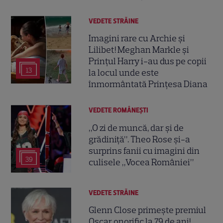
VEDETE STRĂINE
Imagini rare cu Archie și
Lilibet! Meghan Markle și
Prințul Harry i-au dus pe copii
13
la locul unde este
înmormântată Prințesa Diana
VEDETE ROMÂNEŞTI
„O zi de muncă, dar și de
grădiniță”. Theo Rose și-a
surprins fanii cu imagini din
39
culisele „Vocea României”
VEDETE STRĂINE
Glenn Close primește premiul
Oscar onorific la 79 de ani!