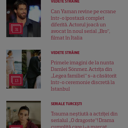
VEDETE STRĂINE
Can Yaman revine pe ecrane
într-o ipostază complet
diferită. Actorul joacă un
31
avocat în noul serial „Bro”,
filmat în Italia
VEDETE STRĂINE
Primele imagini de la nunta
Damlei Sönmez. Actrița din
„Legea familiei” s-a căsătorit
13
într-o ceremonie discretă la
Istanbul
SERIALE TURCEŞTI
Trauma neștiută a actriței din
serialul „O dragoste”! Drama
cumplită care i-a marcat