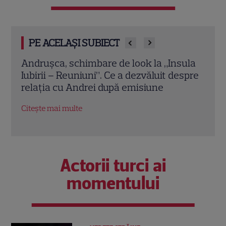
PE ACELAȘI SUBIECT
Insula
Ella a vrut să îl revadă pe Andrei la
Da
 despre
„Insula Iubirii – Reuniuni”, dar fostul
Cr
logodnic a refuzat întâlnirea. Explicația
pi
lui
Im
Citește mai multe
Ci
Actorii turci ai
momentului