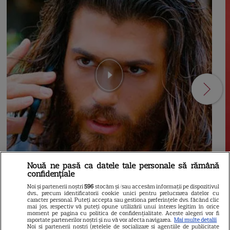
Nouă ne pasă ca datele tale personale să rămână
confidențiale
13
Noi și partenerii noștri
596
stocăm și/sau accesăm informații pe dispozitivul
dvs., precum identificatorii cookie unici pentru prelucrarea datelor cu
caracter personal. Puteți accepta sau gestiona preferințele dvs. făcând clic
RECOMANDĂRI
S
mai jos, respectiv vă puteți opune utilizării unui interes legitim în orice
moment pe pagina cu politica de confidențialitate. Aceste alegeri vor fi
raportate partenerilor noștri și nu vă vor afecta navigarea.
Mai multe detalii
Can Yaman revine la TV în
Noi si partenerii nostri (retelele de socializare si agentiile de publicitate