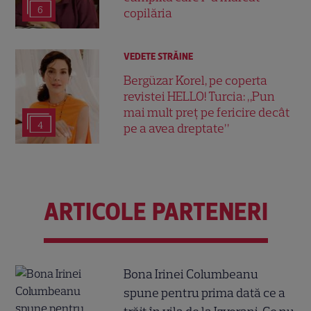
6
copilăria
VEDETE STRĂINE
Bergüzar Korel, pe coperta
revistei HELLO! Turcia: „Pun
mai mult preț pe fericire decât
4
pe a avea dreptate”
ARTICOLE PARTENERI
Bona Irinei Columbeanu
spune pentru prima dată ce a