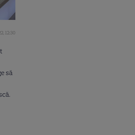
2, 12:30
t
ge să
scă.