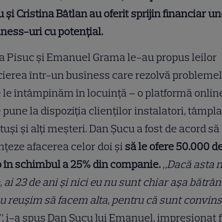
 și Cristina Bâtlan au oferit sprijin financiar u
ness-uri cu potențial.
a Pisuc și Emanuel Grama le-au propus leilor
ierea într-un business care rezolvă probleme
 le întâmpinăm în locuință – o platformă onlin
 pune la dispoziția clienților instalatori, tâmpla
tuși și alți meșteri. Dan Șucu a fost de acord să
nțeze afacerea celor doi și
să le ofere 50.000 d
 în schimbul a 25% din companie.
„Dacă asta 
, ai 23 de ani și nici eu nu sunt chiar așa bătrân
u reușim să facem alta, pentru că sunt convins
”
, i-a spus Dan Șucu lui Emanuel, impresionat f