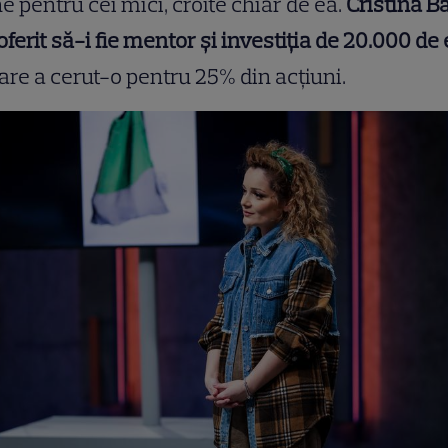
e pentru cei mici, croite chiar de ea.
Cristina B
oferit să-i fie mentor și investiția de 20.000 de
are a cerut-o pentru 25% din acțiuni.