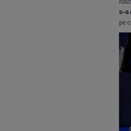
hain
s-a 
pe c