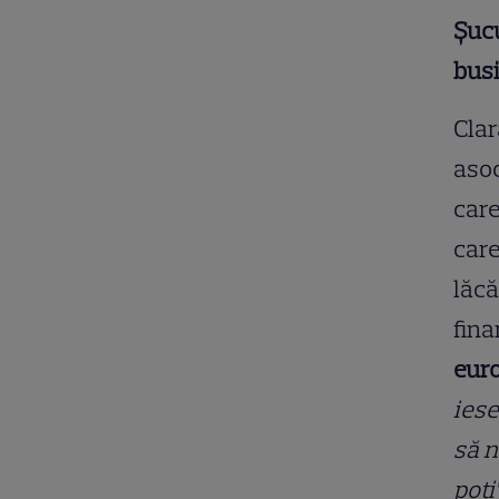
Șucu
busi
Clar
asoc
care
care
lăcă
fina
euro
iese
să n
poți