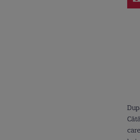
După
Cătă
care