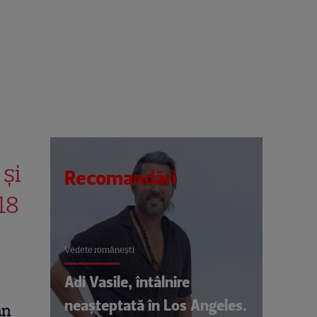
 și
Recomandări
18
Vedete româneşti
Adi Vasile, întâlnire
i
neașteptată în Los Angeles.
an