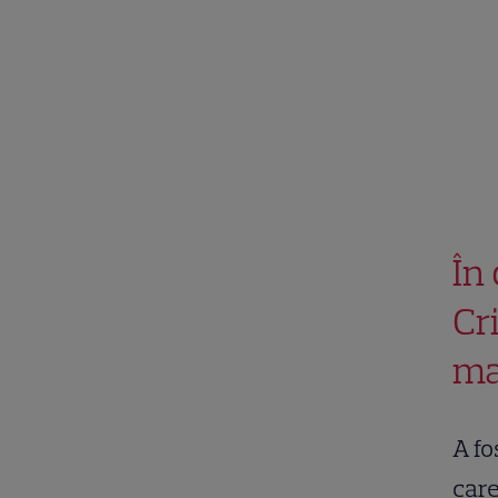
În
Cri
ma
A fo
care