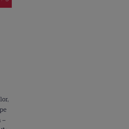
lor,
 pe
ă –