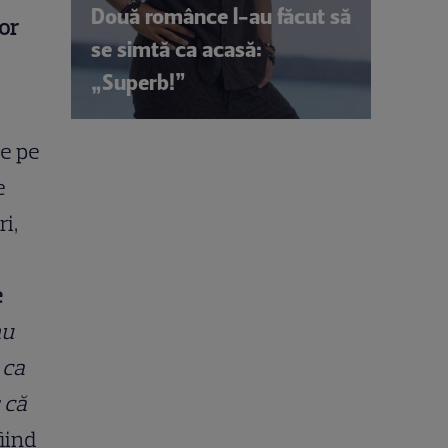
Două românce l-au făcut să
nor
se simtă ca acasă:
„Superb!”
le pe
e
ri,
e
nu
 ca
 că
iind