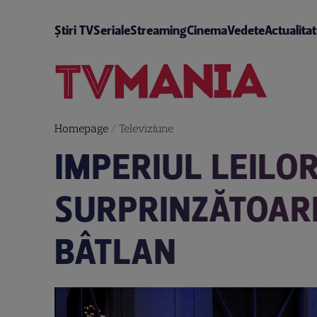
Știri TV
Seriale
Streaming
Cinema
Vedete
Actualita
Homepage
/
Televiziune
IMPERIUL LEILOR
SURPRINZĂTOARE
BÂTLAN