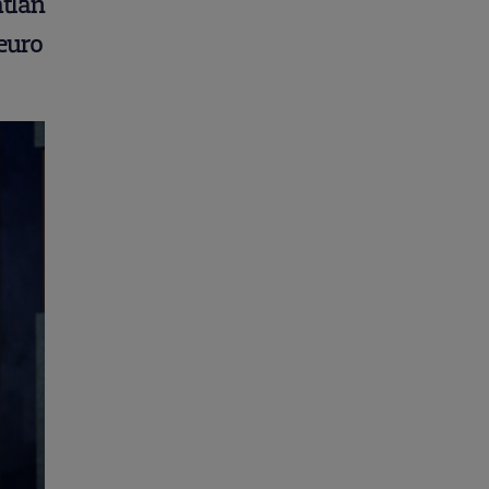
âtlan
 euro