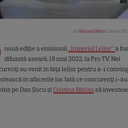
de
Roxana Mirea
,
19 mai 202
O
nouă ediție a emisiunii
„Imperiul Leilor”
a fos
difuzată aseară, 18 mai 2022, la Pro TV. Noi
urenți au venit în fața leilor pentru a-i convin
stească în afacerile lor. Iată ce concurenți i-au
vins pe Dan Șucu și
Cristina Bâtlan
să investea