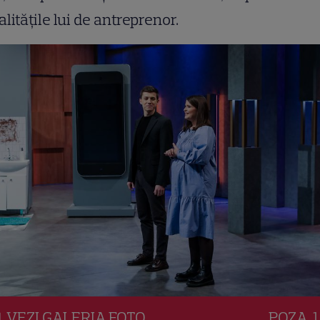
alitățile lui de antreprenor.
VEZI
GALERIA
FOTO
POZA
1