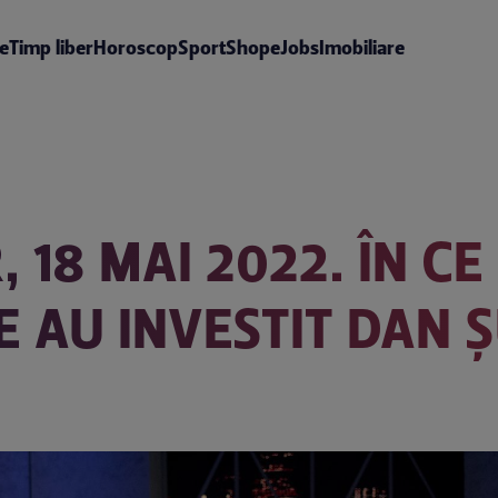
te
Timp liber
Horoscop
Sport
Shop
eJobs
Imobiliare
, 18 MAI 2022. ÎN CE
 AU INVESTIT DAN Ș