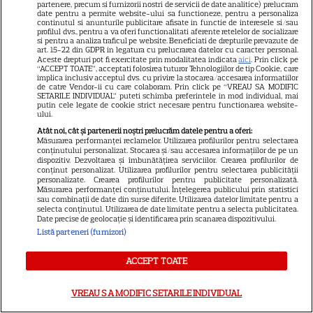
partenere, precum si furnizorii nostri de servicii de date analitice) prelucram
date pentru a permite website-ului sa functioneze, pentru a personaliza
continutul si anunturile publicitare afisate in functie de interesele si/sau
NUMĂRUL CURENT
profilul dvs., pentru a va oferi functionalitati aferente retelelor de socializare
si pentru a analiza traficul pe website. Beneficiati de drepturile prevazute de
art. 15-22 din GDPR in legatura cu prelucrarea datelor cu caracter personal.
Aceste drepturi pot fi exercitate prin modalitatea indicata
aici
. Prin click pe
ABONEAZA-TE LA REVISTĂ
“ACCEPT TOATE”, acceptati folosirea tuturor Tehnologiilor de tip Cookie, care
implica inclusiv acceptul dvs. cu privire la stocarea/accesarea informatiilor
de catre Vendor-ii cu care colaboram. Prin click pe “VREAU SA MODIFIC
SETARILE INDIVIDUAL” puteti schimba preferintele in mod individual, mai
putin cele legate de cookie strict necesare pentru functionarea website-
ului.
Atât noi, cât și partenerii noștri prelucrăm datele pentru a oferi:
Libertatea
Măsurarea performanței reclamelor. Utilizarea profilurilor pentru selectarea
conținutului personalizat. Stocarea și/sau accesarea informațiilor de pe un
Libertatea pentru femei
dispozitiv. Dezvoltarea și îmbunătățirea serviciilor. Crearea profilurilor de
conținut personalizat. Utilizarea profilurilor pentru selectarea publicității
GSP
personalizate. Crearea profilurilor pentru publicitate personalizată.
Măsurarea performanței conținutului. Înțelegerea publicului prin statistici
Știri mondene
sau combinații de date din surse diferite. Utilizarea datelor limitate pentru a
selecta conținutul. Utilizarea de date limitate pentru a selecta publicitatea.
Avantaje
Date precise de geolocație și identificarea prin scanarea dispozitivului.
Listă parteneri (furnizori)
Elle
Unica
ACCEPT TOATE
Retete practice
VREAU SA MODIFIC SETARILE INDIVIDUAL