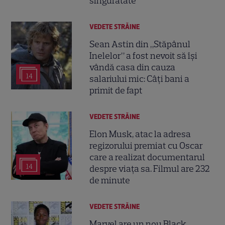
singurătate”
VEDETE STRĂINE
Sean Astin din „Stăpânul
Inelelor” a fost nevoit să își
vândă casa din cauza
14
salariului mic: Câți bani a
primit de fapt
VEDETE STRĂINE
Elon Musk, atac la adresa
regizorului premiat cu Oscar
care a realizat documentarul
14
despre viața sa. Filmul are 232
de minute
VEDETE STRĂINE
Marvel are un nou Black