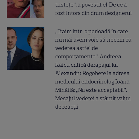
tristețe”, a povestit el. De ce a
fost întors din drum designerul
„Trăim într-o perioadă în care
nu mai avem voie să trecem cu
vederea astfel de
comportamente”. Andreea
Raicu critică derapajul lui
Alexandru Rogobete la adresa
medicului endocrinolog Ioana
Mihăilă: „Nu este acceptabil”.
Mesajul vedetei a stârnit valuri
de reacții