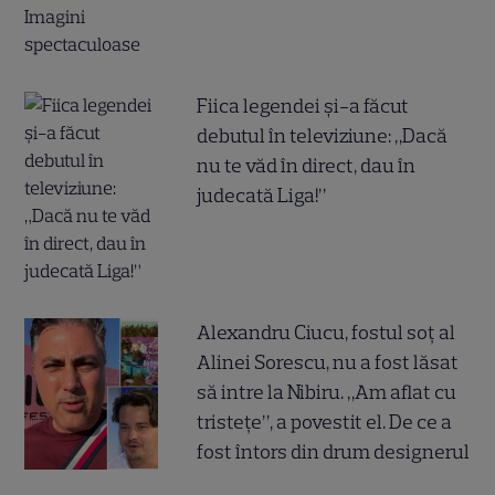
Fiica legendei și-a făcut
debutul în televiziune: „Dacă
nu te văd în direct, dau în
judecată Liga!”
Alexandru Ciucu, fostul soț al
Alinei Sorescu, nu a fost lăsat
să intre la Nibiru. „Am aflat cu
tristețe”, a povestit el. De ce a
fost întors din drum designerul