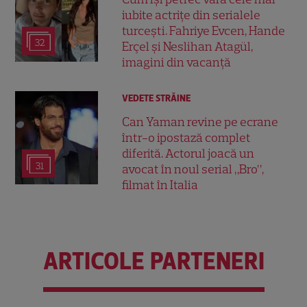
iubite actrițe din serialele
turcești. Fahriye Evcen, Hande
32
Erçel și Neslihan Atagül,
imagini din vacanță
VEDETE STRĂINE
Can Yaman revine pe ecrane
într-o ipostază complet
diferită. Actorul joacă un
31
avocat în noul serial „Bro”,
filmat în Italia
ARTICOLE PARTENERI