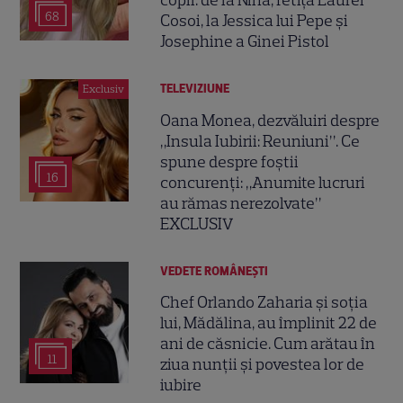
copii: de la Nina, fetița Laurei
68
Cosoi, la Jessica lui Pepe și
Josephine a Ginei Pistol
TELEVIZIUNE
Exclusiv
Oana Monea, dezvăluiri despre
„Insula Iubirii: Reuniuni”. Ce
spune despre foștii
16
concurenți: „Anumite lucruri
au rămas nerezolvate”
EXCLUSIV
VEDETE ROMÂNEŞTI
Chef Orlando Zaharia și soția
lui, Mădălina, au împlinit 22 de
ani de căsnicie. Cum arătau în
11
ziua nunții și povestea lor de
iubire