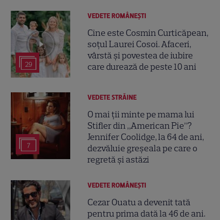
VEDETE ROMÂNEŞTI
Cine este Cosmin Curticăpean,
soțul Laurei Cosoi. Afaceri,
vârstă și povestea de iubire
29
care durează de peste 10 ani
VEDETE STRĂINE
O mai ții minte pe mama lui
Stifler din „American Pie”?
Jennifer Coolidge, la 64 de ani,
7
dezvăluie greșeala pe care o
regretă și astăzi
VEDETE ROMÂNEŞTI
Cezar Ouatu a devenit tată
pentru prima dată la 46 de ani.