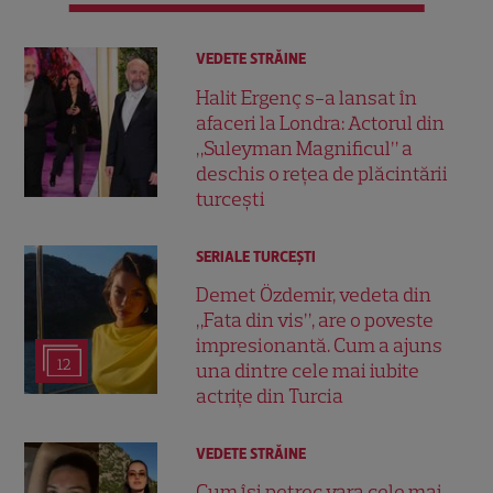
VEDETE STRĂINE
Halit Ergenç s-a lansat în
afaceri la Londra: Actorul din
„Suleyman Magnificul” a
deschis o rețea de plăcintării
turcești
SERIALE TURCEŞTI
Demet Özdemir, vedeta din
„Fata din vis”, are o poveste
impresionantă. Cum a ajuns
12
una dintre cele mai iubite
actrițe din Turcia
VEDETE STRĂINE
Cum își petrec vara cele mai