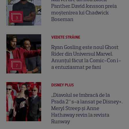
Panther. David Jonsson preia
moștenirea lui Chadwick
3
Boseman
VEDETE STRĂINE
Ryan Gosling este noul Ghost
Rider din Universul Marvel.
Anunțul făcut la Comic-Con i-
7
a entuziasmat pe fani
DISNEY PLUS
„Diavolul se îmbracă de la
Prada 2” s-a lansat pe Disney+.
Meryl Streep și Anne
Hathaway revin la revista
Runway