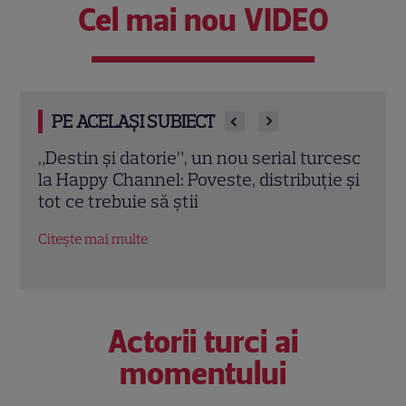
Cel mai nou VIDEO
PE ACELAȘI SUBIECT
rcesc
Când începe „Dacă iubești” la Happy
Orig
e și
Channel și cine sunt actorii principali
revi
feno
Citește mai multe
Cha
Citeș
Actorii turci ai
momentului