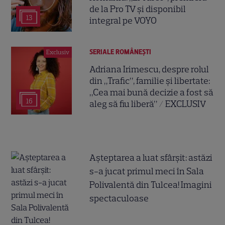
de la Pro TV și disponibil
13
integral pe VOYO
SERIALE ROMÂNEŞTI
Exclusiv
Adriana Irimescu, despre rolul
din „Trafic”, familie și libertate:
„Cea mai bună decizie a fost să
16
aleg să fiu liberă” / EXCLUSIV
Așteptarea a luat sfârșit: astăzi
s-a jucat primul meci în Sala
Polivalentă din Tulcea! Imagini
spectaculoase