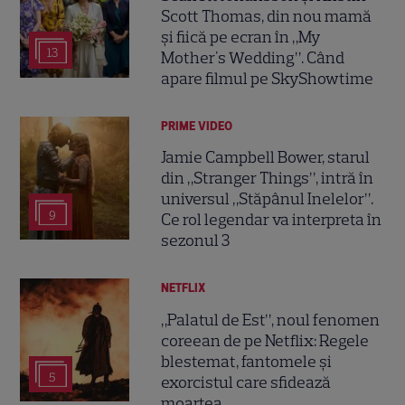
Scott Thomas, din nou mamă
și fiică pe ecran în „My
13
Mother's Wedding”. Când
apare filmul pe SkyShowtime
PRIME VIDEO
Jamie Campbell Bower, starul
din „Stranger Things”, intră în
universul „Stăpânul Inelelor”.
9
Ce rol legendar va interpreta în
sezonul 3
NETFLIX
„Palatul de Est”, noul fenomen
coreean de pe Netflix: Regele
blestemat, fantomele și
5
exorcistul care sfidează
moartea