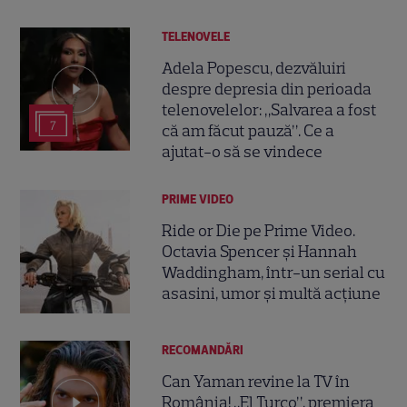
TELENOVELE
Adela Popescu, dezvăluiri
despre depresia din perioada
telenovelelor: „Salvarea a fost
7
că am făcut pauză”. Ce a
ajutat-o să se vindece
PRIME VIDEO
Ride or Die pe Prime Video.
Octavia Spencer și Hannah
Waddingham, într-un serial cu
asasini, umor și multă acțiune
RECOMANDĂRI
Can Yaman revine la TV în
România! „El Turco”, premiera