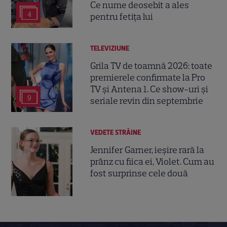
Ce nume deosebit a ales
4
pentru fetița lui
TELEVIZIUNE
Grila TV de toamnă 2026: toate
premierele confirmate la Pro
TV și Antena 1. Ce show-uri și
9
seriale revin din septembrie
VEDETE STRĂINE
Jennifer Garner, ieșire rară la
prânz cu fiica ei, Violet. Cum au
fost surprinse cele două