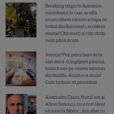
Breaking tragic în România:
microbuzul în care se afla
acum câteva minute echipa de
fotbal din București, accident
mortal! Câți morți și câți răniți
sunt până acum
Atenție! Poți primi bani de la
stat dacă-ți îngrijești părinții,
bunicii sau pe cineva vârstnic
din familie. Acum s-a decis!
Cum trebuie să procedezi
Alexandru Ciucu, fostul soț al
Alinei Sorescu, nu a fost lăsat
să intre la Nibiru. „Am aflat cu