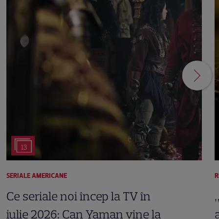
13
SERIALE AMERICANE
R
Ce seriale noi încep la TV în
iulie 2026: Can Yaman vine la