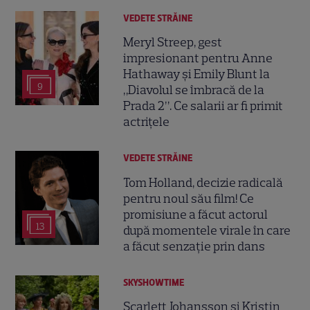
VEDETE STRĂINE
Meryl Streep, gest
impresionant pentru Anne
Hathaway și Emily Blunt la
9
„Diavolul se îmbracă de la
Prada 2”. Ce salarii ar fi primit
actrițele
VEDETE STRĂINE
Tom Holland, decizie radicală
pentru noul său film! Ce
promisiune a făcut actorul
13
după momentele virale în care
a făcut senzație prin dans
SKYSHOWTIME
Scarlett Johansson și Kristin