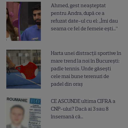
Ahmed, gest neașteptat
pentru Andra, după ce a
refuzat date-ul cu el: „Îmi dau
seama ce fel de femeie ești...”
Harta unei distracții sportive în
mare trend la noi în București:
padle tennis. Unde găsești
cele mai bune terenuri de
padel din oraș
CE ASCUNDE ultima CIFRA a
CNP-ului? Dacă ai 3 sau 8
însemană că...