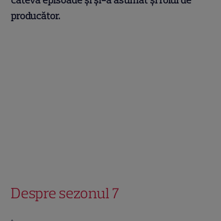
câteva episoade și și-a asumat și rolul de
producător.
Despre sezonul 7