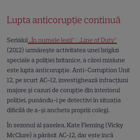
Lupta anticorupţie continuă
Serialul
„În numele legii”/„Line of Duty”
(2012) urmărește activitatea unei brigăzi
speciale a poliţiei britanice, a cărei misiune
este lupta anticorupţie. Anti-Corruption Unit
12, pe scurt AC-12, investighează infracţiuni
majore şi cazuri de corupţie din interiorul
poliţiei, punându-i pe detectivi în situaţia
dificilă de a-şi ancheta propriii colegi.
În sezonul al șaselea, Kate Fleming (Vicky
McClure) a părăsit AC-12, dar este încă