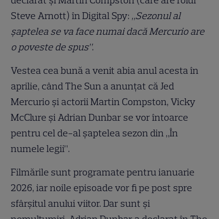
declarat și Martin Compston (care are rolul
Steve Arnott) în Digital Spy:
„Sezonul al
șaptelea se va face numai dacă Mercurio are
o poveste de spus”
.
Vestea cea bună a venit abia anul acesta în
aprilie, când The Sun a anunțat că Jed
Mercurio și actorii Martin Compston, Vicky
McClure și Adrian Dunbar se vor întoarce
pentru cel de-al șaptelea sezon din „În
numele legii”.
Filmările sunt programate pentru ianuarie
2026, iar noile episoade vor fi pe post spre
sfârșitul anului viitor. Dar sunt și