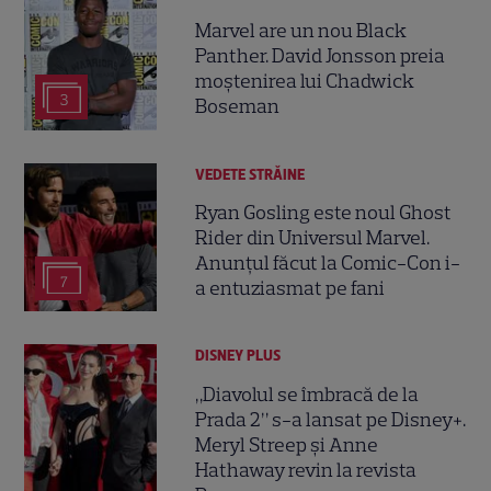
Marvel are un nou Black
Panther. David Jonsson preia
moștenirea lui Chadwick
3
Boseman
VEDETE STRĂINE
Ryan Gosling este noul Ghost
Rider din Universul Marvel.
Anunțul făcut la Comic-Con i-
7
a entuziasmat pe fani
DISNEY PLUS
„Diavolul se îmbracă de la
Prada 2” s-a lansat pe Disney+.
Meryl Streep și Anne
Hathaway revin la revista