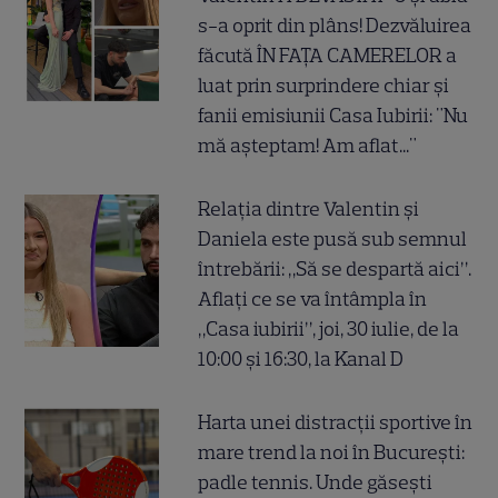
s-a oprit din plâns! Dezvăluirea
făcută ÎN FAȚA CAMERELOR a
luat prin surprindere chiar și
fanii emisiunii Casa Iubirii: "Nu
mă așteptam! Am aflat..."
Relația dintre Valentin și
Daniela este pusă sub semnul
întrebării: „Să se despartă aici”.
Aflați ce se va întâmpla în
„Casa iubirii”, joi, 30 iulie, de la
10:00 și 16:30, la Kanal D
Harta unei distracții sportive în
mare trend la noi în București:
padle tennis. Unde găsești