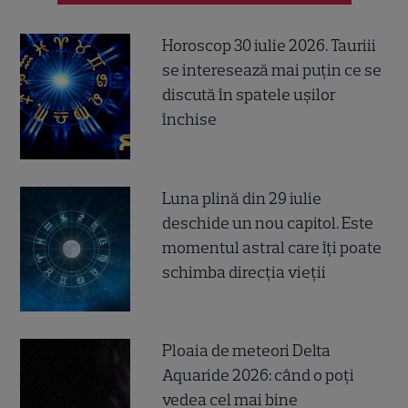
Horoscop 30 iulie 2026. Tauriii
se interesează mai puțin ce se
discută în spatele ușilor
închise
Luna plină din 29 iulie
deschide un nou capitol. Este
momentul astral care îți poate
schimba direcția vieții
Ploaia de meteori Delta
Aquaride 2026: când o poți
vedea cel mai bine