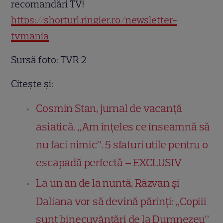
recomandări TV!
https://shorturl.ringier.ro/newsletter-
tvmania
Sursă foto: TVR 2
Citește și:
Cosmin Stan, jurnal de vacanță
asiatică. „Am înțeles ce înseamnă să
nu faci nimic”. 5 sfaturi utile pentru o
escapadă perfectă – EXCLUSIV
La un an de la nuntă, Răzvan și
Daliana vor să devină părinți: „Copiii
sunt binecuvântări de la Dumnezeu”