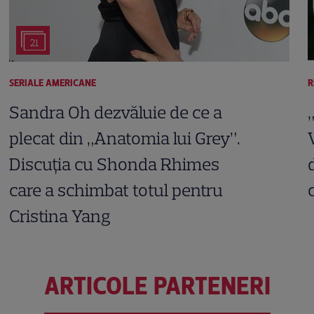
21
SERIALE AMERICANE
R
Sandra Oh dezvăluie de ce a
plecat din „Anatomia lui Grey”.
Discuția cu Shonda Rhimes
care a schimbat totul pentru
Cristina Yang
ARTICOLE PARTENERI