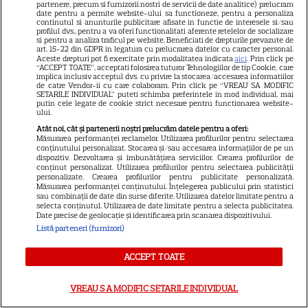
partenere, precum si furnizorii nostri de servicii de date analitice) prelucram
date pentru a permite website-ului sa functioneze, pentru a personaliza
Scarlett Johansson și Kristin
continutul si anunturile publicitare afisate in functie de interesele si/sau
Scott Thomas, din nou mamă
profilul dvs., pentru a va oferi functionalitati aferente retelelor de socializare
si pentru a analiza traficul pe website. Beneficiati de drepturile prevazute de
și fiică pe ecran în „My
art. 15-22 din GDPR in legatura cu prelucrarea datelor cu caracter personal.
Aceste drepturi pot fi exercitate prin modalitatea indicata
aici
. Prin click pe
13
Mother's Wedding”. Când
“ACCEPT TOATE”, acceptati folosirea tuturor Tehnologiilor de tip Cookie, care
implica inclusiv acceptul dvs. cu privire la stocarea/accesarea informatiilor
apare filmul pe SkyShowtime
de catre Vendor-ii cu care colaboram. Prin click pe “VREAU SA MODIFIC
SETARILE INDIVIDUAL” puteti schimba preferintele in mod individual, mai
putin cele legate de cookie strict necesare pentru functionarea website-
ului.
PRIME VIDEO
Atât noi, cât și partenerii noștri prelucrăm datele pentru a oferi:
Jamie Campbell Bower, starul
Măsurarea performanței reclamelor. Utilizarea profilurilor pentru selectarea
conținutului personalizat. Stocarea și/sau accesarea informațiilor de pe un
din „Stranger Things”, intră în
dispozitiv. Dezvoltarea și îmbunătățirea serviciilor. Crearea profilurilor de
conținut personalizat. Utilizarea profilurilor pentru selectarea publicității
universul „Stăpânul Inelelor”.
personalizate. Crearea profilurilor pentru publicitate personalizată.
9
Ce rol legendar va interpreta în
Măsurarea performanței conținutului. Înțelegerea publicului prin statistici
sau combinații de date din surse diferite. Utilizarea datelor limitate pentru a
sezonul 3
selecta conținutul. Utilizarea de date limitate pentru a selecta publicitatea.
Date precise de geolocație și identificarea prin scanarea dispozitivului.
Listă parteneri (furnizori)
NETFLIX
ACCEPT TOATE
„Palatul de Est”, noul fenomen
coreean de pe Netflix: Regele
VREAU SA MODIFIC SETARILE INDIVIDUAL
blestemat, fantomele și
5