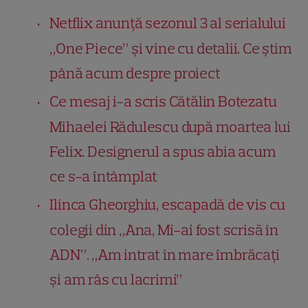
Netflix anunță sezonul 3 al serialului
„One Piece” și vine cu detalii. Ce știm
până acum despre proiect
Ce mesaj i-a scris Cătălin Botezatu
Mihaelei Rădulescu după moartea lui
Felix. Designerul a spus abia acum
ce s-a întâmplat
Ilinca Gheorghiu, escapadă de vis cu
colegii din „Ana, Mi-ai fost scrisă în
ADN”. „Am intrat în mare îmbrăcați
și am râs cu lacrimi”