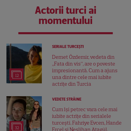
Actorii turci ai
momentului
SERIALE TURCEŞTI
Demet Özdemir, vedeta din
„Fata din vis”, are o poveste
impresionantă. Cum a ajuns
12
una dintre cele mai iubite
actrițe din Turcia
VEDETE STRĂINE
Cum își petrec vara cele mai
iubite actrițe din serialele
turcești. Fahriye Evcen, Hande
32
Erçel și Neslihan Atagül,