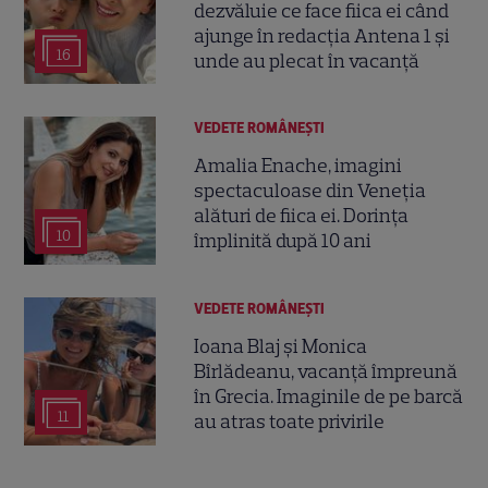
dezvăluie ce face fiica ei când
ajunge în redacția Antena 1 și
16
unde au plecat în vacanță
VEDETE ROMÂNEŞTI
Amalia Enache, imagini
spectaculoase din Veneția
alături de fiica ei. Dorința
10
împlinită după 10 ani
VEDETE ROMÂNEŞTI
Ioana Blaj și Monica
Bîrlădeanu, vacanță împreună
în Grecia. Imaginile de pe barcă
11
au atras toate privirile