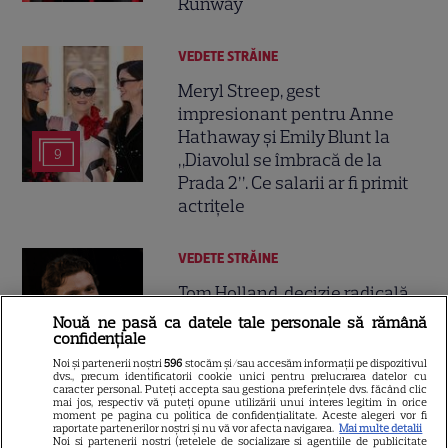
Runway
VEDETE STRĂINE
Meryl Streep, gest
impresionant pentru Anne
Hathaway și Emily Blunt la
9
„Diavolul se îmbracă de la
Prada 2”. Ce salarii ar fi primit
actrițele
VEDETE STRĂINE
Tom Holland, decizie radicală
pentru noul său film! Ce
Nouă ne pasă ca datele tale personale să rămână
promisiune a făcut actorul
confidențiale
13
după momentele virale în care
Noi și partenerii noștri
596
stocăm și/sau accesăm informații pe dispozitivul
dvs., precum identificatorii cookie unici pentru prelucrarea datelor cu
a făcut senzație prin dans
caracter personal. Puteți accepta sau gestiona preferințele dvs. făcând clic
mai jos, respectiv vă puteți opune utilizării unui interes legitim în orice
moment pe pagina cu politica de confidențialitate. Aceste alegeri vor fi
raportate partenerilor noștri și nu vă vor afecta navigarea.
Mai multe detalii
SKYSHOWTIME
Noi si partenerii nostri (retelele de socializare si agentiile de publicitate