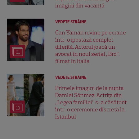
imagini din vacanță
VEDETE STRĂINE
Can Yaman revine pe ecrane
într-o ipostază complet
diferită. Actorul joacă un
31
avocat în noul serial „Bro”,
filmat în Italia
VEDETE STRĂINE
Primele imagini de la nunta
Damlei Sönmez. Actrița din
„Legea familiei” s-a căsătorit
13
într-o ceremonie discretă la
Istanbul