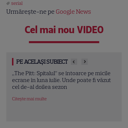
serial
Urmărește-ne pe
Google News
Cel mai nou VIDEO
PE ACELAȘI SUBIECT
ile
Transformarea uluitoare a lui Rick
Cele
ăzut
Hoffman, actorul din Suits. A topit
vei 
kilogramele și fanii abia l-au recunoscut
Citeș
Citește mai multe