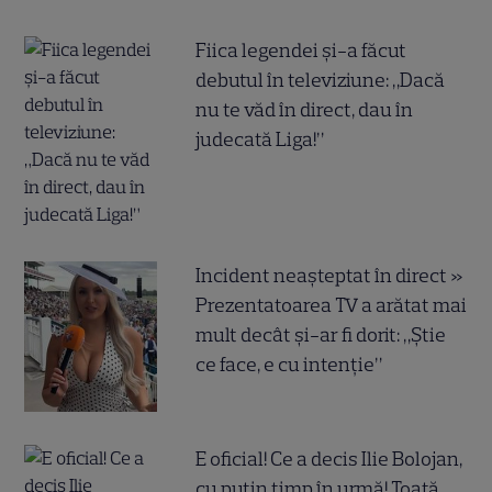
Fiica legendei și-a făcut
debutul în televiziune: „Dacă
nu te văd în direct, dau în
judecată Liga!”
Incident neașteptat în direct »
Prezentatoarea TV a arătat mai
mult decât și-ar fi dorit: „Știe
ce face, e cu intenție”
E oficial! Ce a decis Ilie Bolojan,
cu puțin timp în urmă! Toată