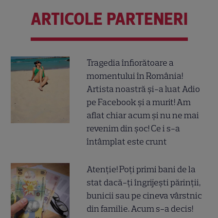
ARTICOLE PARTENERI
Tragedia înfiorătoare a
momentului în România!
Artista noastră și-a luat Adio
pe Facebook și a murit! Am
aflat chiar acum și nu ne mai
revenim din șoc! Ce i s-a
întâmplat este crunt
Atenție! Poți primi bani de la
stat dacă-ți îngrijești părinții,
bunicii sau pe cineva vârstnic
din familie. Acum s-a decis!