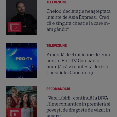
TELEVIZIUNE
Cheloo, declarație neașteptată
înainte de Asia Express: „Cred
că e singura chestie la care m-
12
am gândit”
TELEVIZIUNE
Amendă de 4 milioane de euro
pentru PRO TV. Compania
anunță că va contesta decizia
Consiliului Concurenței
RECOMANDĂRI
„Vara iubirii” continuă la DIVA!
Filme romantice în premieră și
povești de dragoste de văzut în
5
august