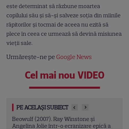
este determinat să răzbune moartea
copilului său şi să-şi salveze soţia din mîinile
răpitorilor şi tocmai de aceea nu ezită să
plece în ceea ce urmează să devină misiunea
vieţii sale.
Urmărește-ne pe
Google News
Cel mai nou VIDEO
PE ACELAȘI SUBIECT
Jack Ryan: Agentul din umbră (2014).
Avia
ă a
Chris Pine și Kevin Costner, într-o cursă
lui 