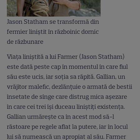
Jason Statham se transformă din
fermier liniştit în războinic dornic
de răzbunare
Viaţa liniştită a lui Farmer (Jason Statham)
este dată peste cap în momentul în care fiul
său este ucis, iar soţia sa răpită. Gallian, un
vrăjitor malefic, dezlănţuie o armată de bestii
însetate de sînge care distrug mica aşezare
în care cei trei îşi duceau liniştiţi existenţa.
Gallian urmăreşte ca în acest mod să-l
răstoare pe regele aflat la putere, iar în locul
lui să numească un apropiat al său. Farmer