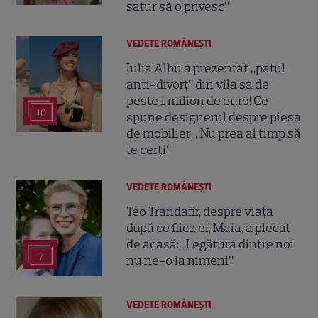
satur să o privesc”
VEDETE ROMÂNEŞTI
Iulia Albu a prezentat „patul
anti-divorț” din vila sa de
peste 1 milion de euro! Ce
10
spune designerul despre piesa
de mobilier: „Nu prea ai timp să
te cerți”
VEDETE ROMÂNEŞTI
Teo Trandafir, despre viața
după ce fiica ei, Maia, a plecat
de acasă: „Legătura dintre noi
7
nu ne-o ia nimeni”
VEDETE ROMÂNEŞTI