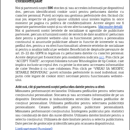
confidențiale
Libertatea pentru femei
Noi și partenerii noștri
596
stocăm și/sau accesăm informații pe dispozitivul
dvs., precum identificatorii cookie unici pentru prelucrarea datelor cu
GSP
caracter personal. Puteți accepta sau gestiona preferințele dvs. făcând clic
mai jos, respectiv vă puteți opune utilizării unui interes legitim în orice
Știri mondene
moment pe pagina cu politica de confidențialitate. Aceste alegeri vor fi
raportate partenerilor noștri și nu vă vor afecta navigarea.
Mai multe detalii
Noi si partenerii nostri (retelele de socializare si agentiile de publicitate
Avantaje
partenere, precum si furnizorii nostri de servicii de date analitice) prelucram
date pentru a permite website-ului sa functioneze, pentru a personaliza
Elle
continutul si anunturile publicitare afisate in functie de interesele si/sau
profilul dvs., pentru a va oferi functionalitati aferente retelelor de socializare
Unica
si pentru a analiza traficul pe website. Beneficiati de drepturile prevazute de
art. 15-22 din GDPR in legatura cu prelucrarea datelor cu caracter personal.
Retete practice
Aceste drepturi pot fi exercitate prin modalitatea indicata
aici
. Prin click pe
“ACCEPT TOATE”, acceptati folosirea tuturor Tehnologiilor de tip Cookie, care
implica inclusiv acceptul dvs. cu privire la stocarea/accesarea informatiilor
de catre Vendor-ii cu care colaboram. Prin click pe “VREAU SA MODIFIC
SETARILE INDIVIDUAL” puteti schimba preferintele in mod individual, mai
URMĂREȘTE-NE PE
putin cele legate de cookie strict necesare pentru functionarea website-
ului.
Atât noi, cât și partenerii noștri prelucrăm datele pentru a oferi:
Măsurarea performanței reclamelor. Utilizarea profilurilor pentru selectarea
conținutului personalizat. Stocarea și/sau accesarea informațiilor de pe un
dispozitiv. Dezvoltarea și îmbunătățirea serviciilor. Crearea profilurilor de
conținut personalizat. Utilizarea profilurilor pentru selectarea publicității
Copyright
2026
Ringier Romania – Toate Drepturile rezervate
personalizate. Crearea profilurilor pentru publicitate personalizată.
Măsurarea performanței conținutului. Înțelegerea publicului prin statistici
sau combinații de date din surse diferite. Utilizarea datelor limitate pentru a
selecta conținutul. Utilizarea de date limitate pentru a selecta publicitatea.
Date precise de geolocație și identificarea prin scanarea dispozitivului.
Listă parteneri (furnizori)