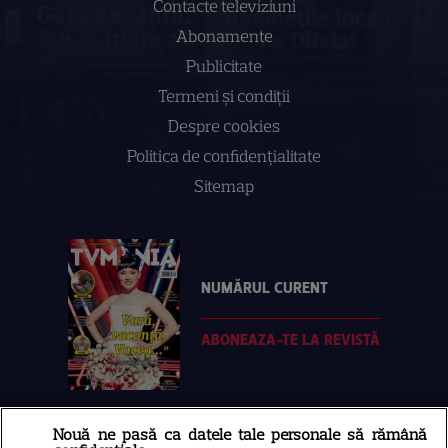
Contacte televiziuni
Abonamente
Publicitate
Termeni și condiții
Despre cookies
Politica de confidenţialitate
Sitemap
NUMĂRUL CURENT
ABONEAZA-TE LA REVISTĂ
Nouă ne pasă ca datele tale personale să rămână
Libertatea