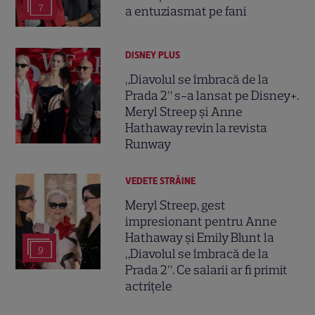
7
a entuziasmat pe fani
DISNEY PLUS
„Diavolul se îmbracă de la
Prada 2” s-a lansat pe Disney+.
Meryl Streep și Anne
Hathaway revin la revista
Runway
VEDETE STRĂINE
Meryl Streep, gest
impresionant pentru Anne
Hathaway și Emily Blunt la
9
„Diavolul se îmbracă de la
Prada 2”. Ce salarii ar fi primit
actrițele