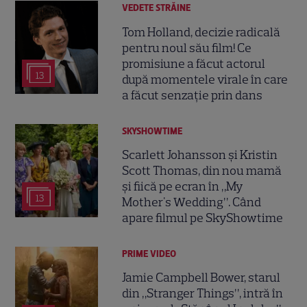
VEDETE STRĂINE
Tom Holland, decizie radicală
pentru noul său film! Ce
promisiune a făcut actorul
13
după momentele virale în care
a făcut senzație prin dans
SKYSHOWTIME
Scarlett Johansson și Kristin
Scott Thomas, din nou mamă
și fiică pe ecran în „My
13
Mother's Wedding”. Când
apare filmul pe SkyShowtime
PRIME VIDEO
Jamie Campbell Bower, starul
din „Stranger Things”, intră în