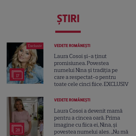
ŞTIRI
VEDETE ROMÂNEŞTI
Exclusiv
Laura Cosoi și-a ținut
promisiunea. Povestea
numelui Nina și tradiția pe
17
care a respectat-o pentru
toate cele cinci fiice. EXCLUSIV
VEDETE ROMÂNEŞTI
Laura Cosoi a devenit mamă
pentru a cincea oară. Prima
imagine cu fiica ei, Nina, și
28
povestea numelui ales. „Nu mă