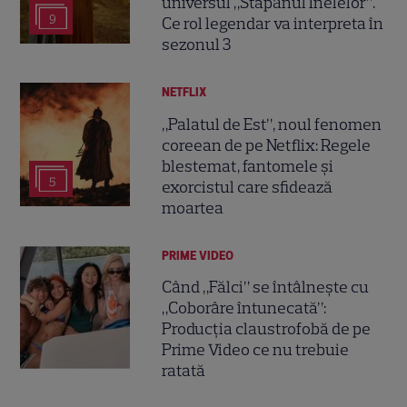
universul „Stăpânul Inelelor”.
9
Ce rol legendar va interpreta în
sezonul 3
NETFLIX
„Palatul de Est”, noul fenomen
coreean de pe Netflix: Regele
blestemat, fantomele și
5
exorcistul care sfidează
moartea
PRIME VIDEO
Când „Fălci” se întâlnește cu
„Coborâre întunecată”:
Producția claustrofobă de pe
Prime Video ce nu trebuie
ratată