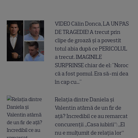
VIDEO Călin Donca, LA UN PAS
DE TRAGEDIE! A trecut prin
clipe de groază și a povestit
totul abia după ce PERICOLUL
a trecut. IMAGINILE
SURPRINSE chiar de el: "Noroc
că a fost pomul. Era să-mi dea
în cap cu..."
Relația dintre Daniela și
Valentin atârnă de un fir de
ață? Incredibil ce au remarcat
concurenții „Casa iubirii”: „El
nu e mulțumit de relația lor”