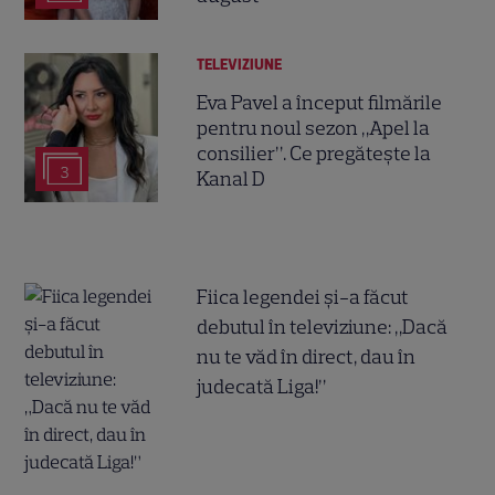
TELEVIZIUNE
Eva Pavel a început filmările
pentru noul sezon „Apel la
consilier”. Ce pregătește la
3
Kanal D
Fiica legendei și-a făcut
debutul în televiziune: „Dacă
nu te văd în direct, dau în
judecată Liga!”