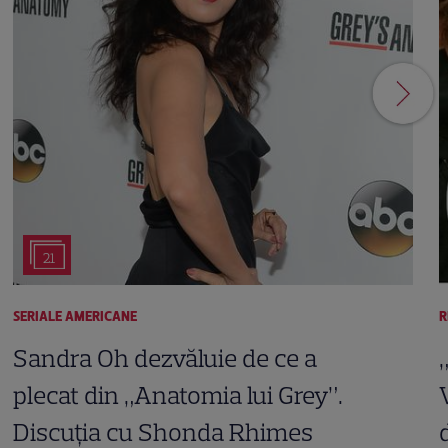
21
SERIALE AMERICANE
R
Sandra Oh dezvăluie de ce a
plecat din „Anatomia lui Grey”.
Discuția cu Shonda Rhimes