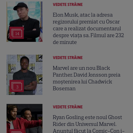
VEDETE STRĂINE
Elon Musk, atac la adresa
regizorului premiat cu Oscar
care a realizat documentarul
14
despre viața sa. Filmul are 232
de minute
VEDETE STRĂINE
Marvel are un nou Black
Panther. David Jonsson preia
moștenirea lui Chadwick
3
Boseman
VEDETE STRĂINE
Ryan Gosling este noul Ghost
Rider din Universul Marvel.
Anunțul făcut la Comic-Con i-