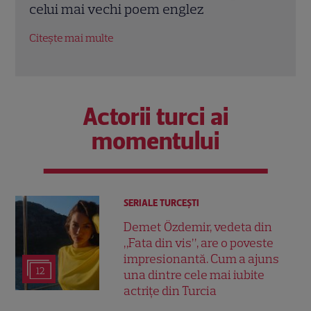
contra cronometru pentru salvarea
de î
economiei americane
Citeș
Citește mai multe
Actorii turci ai
momentului
SERIALE TURCEŞTI
Demet Özdemir, vedeta din
„Fata din vis”, are o poveste
impresionantă. Cum a ajuns
12
una dintre cele mai iubite
actrițe din Turcia