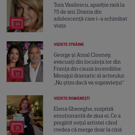
Tora Vasilescu, apariție rară la
75 de ani. Drama din
adolescență care i-a schimbat
24
viața
VEDETE STRĂINE
George și Amal Clooney,
evacuați din locuința lor din
Franța din cauza incendiilor.
13
Mesajul dramatic al actorului:
„Nu știm dacă va supraviețui”
VEDETE ROMÂNEŞTI
Elena Gheorghe, surpriză
emoționantă de ziua ei. Ce a
pregătit soțul artistei când
15
credea că merge doar la cină