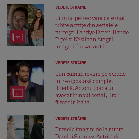
VEDETE STRĂINE
Cum își petrec vara cele mai
iubite actrițe din serialele
turcești. Fahriye Evcen, Hande
32
Erçel și Neslihan Atagül,
imagini din vacanță
VEDETE STRĂINE
Can Yaman revine pe ecrane
într-o ipostază complet
diferită. Actorul joacă un
31
avocat în noul serial „Bro”,
filmat în Italia
VEDETE STRĂINE
Primele imagini de la nunta
Damlei Sönmez. Actrița din