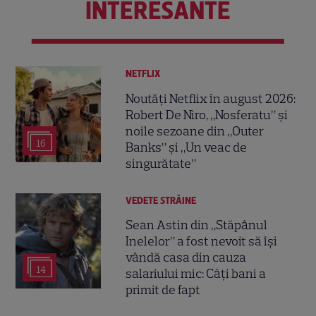
INTERESANTE
NETFLIX
Noutăți Netflix în august 2026:
Robert De Niro, „Nosferatu” și
noile sezoane din „Outer
16
Banks” și „Un veac de
singurătate”
VEDETE STRĂINE
Sean Astin din „Stăpânul
Inelelor” a fost nevoit să își
vândă casa din cauza
14
salariului mic: Câți bani a
primit de fapt