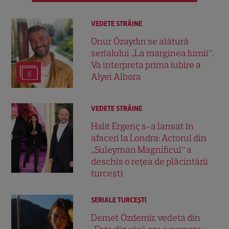
VEDETE STRĂINE
Onur Özaydın se alătură
serialului „La marginea lumii”.
Va interpreta prima iubire a
6
Alyei Albora
VEDETE STRĂINE
Halit Ergenç s-a lansat în
afaceri la Londra: Actorul din
„Suleyman Magnificul” a
deschis o rețea de plăcintării
turcești
SERIALE TURCEŞTI
Demet Özdemir, vedeta din