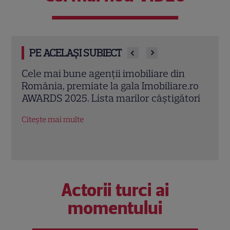
PE ACELAȘI SUBIECT
E oficial! Acestea sunt cele mai bune
Imobi
.ro
proiecte rezidențiale din România
Bucu
ori
cump
Citește mai multe
4. U
apa
Citeș
Actorii turci ai
momentului