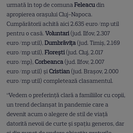
urmată în top de comuna
Feleacu
din
apropierea orașului Cluj-Napoca.
Cumpărătorii achită aici 2.635 euro/mp util
pentru o casă.
Voluntari
(jud. Ilfov, 2.307
euro/mp util),
Dumbrăvița
(jud. Timiș, 2.169
euro/mp util),
Florești
(jud. Cluj, 2.017
euro/mp),
Corbeanca
(jud. Ilfov, 2.007
euro/mp util) și
Cristian
(jud. Brașov, 2.000
euro/mp util) completează clasamentul.
“Vedem o preferință clară a familiilor cu copii,
un trend declanșat în pandemie care a
devenit acum o alegere de stil de viață
datorită nevoii de curte și spațiu generos, dar