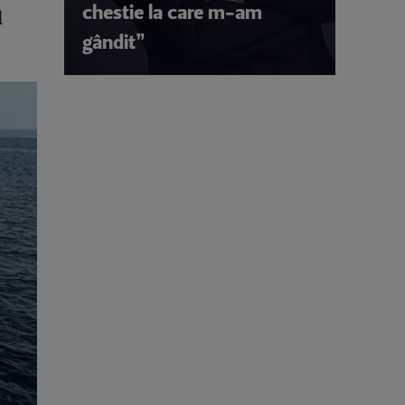
chestie la care m-am
d
gândit”