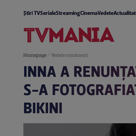
Știri TV
Seriale
Streaming
Cinema
Vedete
Actualita
Homepage
/
Vedete româneşti
INNA A RENUNȚAT 
S-A FOTOGRAFIA
BIKINI