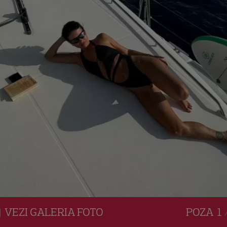
VEZI
GALERIA
FOTO
POZA
1 