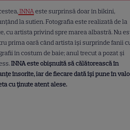
cestea,
INNA
este surprinsă doar în bikini,
nțând la sutien. Fotografia este realizată de la
e, cu artista privind spre marea albastră. Nu es
ru prima oară când artista își surprinde fanii c
grafii în costum de baie; anul trecut a pozat și
ess.
INNA este obișnuită să călătorească în
nțe însorite, iar de fiecare dată își pune în val
eta cu ținute atent alese.