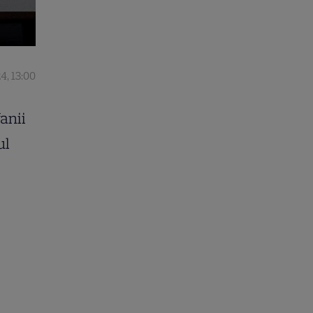
4, 13:00
fanii
ul