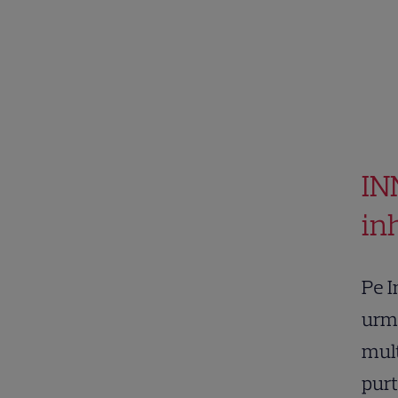
IN
inh
Pe I
urmă
mult
purt