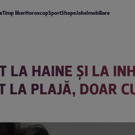
te
Timp liber
Horoscop
Sport
Shop
eJobs
Imobiliare
LA HAINE ȘI LA INHI
T LA PLAJĂ, DOAR C