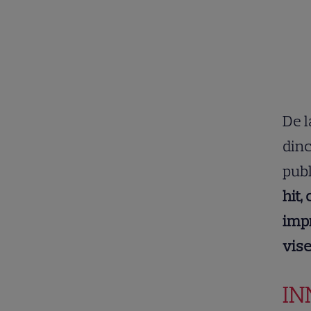
De l
dinc
publ
hit,
impr
vise
IN