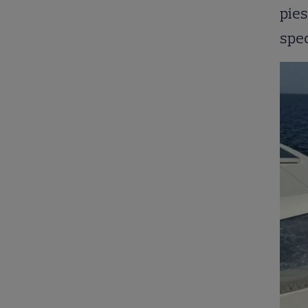
pies
spec