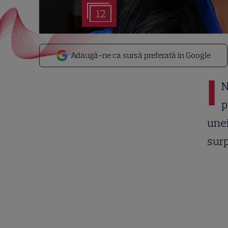
12
Adaugă-ne ca sursă preferată în Google
I
N
p
unei
surp