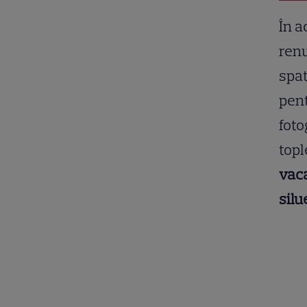
În a
renu
spat
pent
foto
topl
vaca
silu