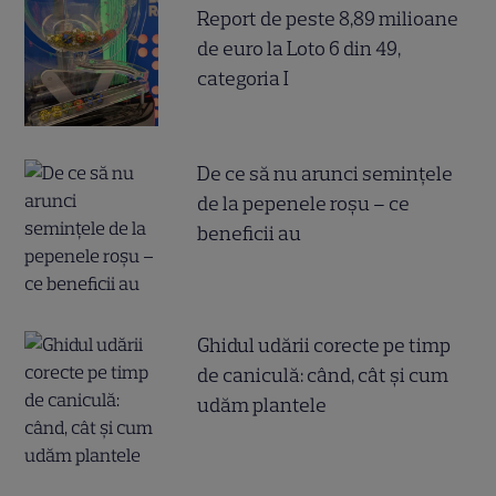
Report de peste 8,89 milioane
de euro la Loto 6 din 49,
categoria I
De ce să nu arunci semințele
de la pepenele roșu – ce
beneficii au
Ghidul udării corecte pe timp
de caniculă: când, cât şi cum
udăm plantele