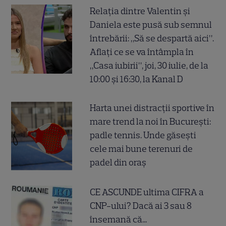
Relația dintre Valentin și
Daniela este pusă sub semnul
întrebării: „Să se despartă aici”.
Aflați ce se va întâmpla în
„Casa iubirii”, joi, 30 iulie, de la
10:00 și 16:30, la Kanal D
Harta unei distracții sportive în
mare trend la noi în București:
padle tennis. Unde găsești
cele mai bune terenuri de
padel din oraș
CE ASCUNDE ultima CIFRA a
CNP-ului? Dacă ai 3 sau 8
însemană că...