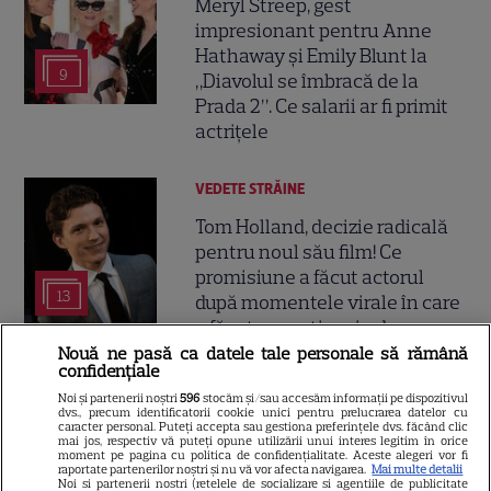
Meryl Streep, gest
impresionant pentru Anne
Hathaway și Emily Blunt la
9
„Diavolul se îmbracă de la
Prada 2”. Ce salarii ar fi primit
actrițele
VEDETE STRĂINE
Tom Holland, decizie radicală
pentru noul său film! Ce
promisiune a făcut actorul
13
după momentele virale în care
a făcut senzație prin dans
Nouă ne pasă ca datele tale personale să rămână
confidențiale
SKYSHOWTIME
Noi și partenerii noștri
596
stocăm și/sau accesăm informații pe dispozitivul
dvs., precum identificatorii cookie unici pentru prelucrarea datelor cu
Scarlett Johansson și Kristin
caracter personal. Puteți accepta sau gestiona preferințele dvs. făcând clic
mai jos, respectiv vă puteți opune utilizării unui interes legitim în orice
Scott Thomas, din nou mamă
moment pe pagina cu politica de confidențialitate. Aceste alegeri vor fi
raportate partenerilor noștri și nu vă vor afecta navigarea.
Mai multe detalii
și fiică pe ecran în „My
Noi si partenerii nostri (retelele de socializare si agentiile de publicitate