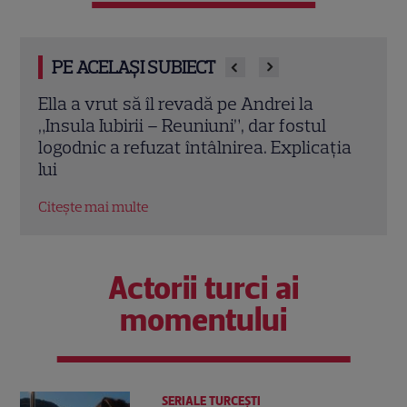
PE ACELAȘI SUBIECT
Insula Iubirii – Reuniuni, 23 iulie 2026.
Adel
Marea premieră la Antena 1 și
Șușa
ția
AntenaPLAY. Ce foste cupluri și ispite
fost
revin în fața lui Radu Vâlcan
Citeș
Citește mai multe
Actorii turci ai
momentului
SERIALE TURCEŞTI