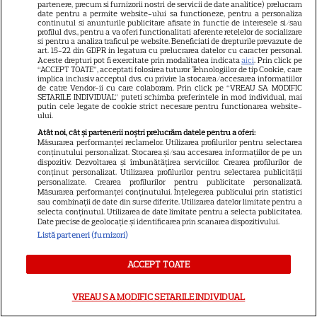
13
Mother's Wedding”. Când
partenere, precum si furnizorii nostri de servicii de date analitice) prelucram
date pentru a permite website-ului sa functioneze, pentru a personaliza
apare filmul pe SkyShowtime
continutul si anunturile publicitare afisate in functie de interesele si/sau
profilul dvs., pentru a va oferi functionalitati aferente retelelor de socializare
si pentru a analiza traficul pe website. Beneficiati de drepturile prevazute de
art. 15-22 din GDPR in legatura cu prelucrarea datelor cu caracter personal.
NETFLIX
Aceste drepturi pot fi exercitate prin modalitatea indicata
aici
. Prin click pe
“ACCEPT TOATE”, acceptati folosirea tuturor Tehnologiilor de tip Cookie, care
implica inclusiv acceptul dvs. cu privire la stocarea/accesarea informatiilor
„Palatul de Est”, noul fenomen
de catre Vendor-ii cu care colaboram. Prin click pe “VREAU SA MODIFIC
SETARILE INDIVIDUAL” puteti schimba preferintele in mod individual, mai
coreean de pe Netflix: Regele
putin cele legate de cookie strict necesare pentru functionarea website-
blestemat, fantomele și
ului.
5
exorcistul care sfidează
Atât noi, cât și partenerii noștri prelucrăm datele pentru a oferi:
Măsurarea performanței reclamelor. Utilizarea profilurilor pentru selectarea
moartea
conținutului personalizat. Stocarea și/sau accesarea informațiilor de pe un
dispozitiv. Dezvoltarea și îmbunătățirea serviciilor. Crearea profilurilor de
conținut personalizat. Utilizarea profilurilor pentru selectarea publicității
personalizate. Crearea profilurilor pentru publicitate personalizată.
SERIALE ONLINE
Măsurarea performanței conținutului. Înțelegerea publicului prin statistici
sau combinații de date din surse diferite. Utilizarea datelor limitate pentru a
„Trafic”, episodul 3. Doru
selecta conținutul. Utilizarea de date limitate pentru a selecta publicitatea.
Date precise de geolocație și identificarea prin scanarea dispozitivului.
ajunge la capătul puterilor
Listă parteneri (furnizori)
după ce Marius îi obligă să
6
intre în lumea mafiei: „Nu
ACCEPT TOATE
trebuia să ajungem aici!”
VREAU SA MODIFIC SETARILE INDIVIDUAL
PRIME VIDEO