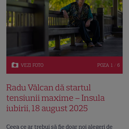
VEZI
FOTO
POZA
1 / 6
Radu Vâlcan dă startul
tensiunii maxime – Insula
iubirii, 18 august 2025
Ceea ce ar trebui să fie doar noi alegeri de