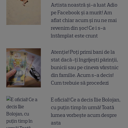
Artista noastră și-a luat Adio
pe Facebook și a murit! Am
aflat chiar acum și nu ne mai
revenim din șoc! Ce i s-a
întâmplat este crunt
Atenție! Poți primi bani de la
stat dacă-ți îngrijești părinții,
bunicii sau pe cineva vârstnic
din familie. Acum s-a decis!
Cum trebuie să procedezi
E oficial! Ce a decis Ilie Bolojan,
cu puțin timp în urmă! Toată
lumea vorbește acum despre
asta