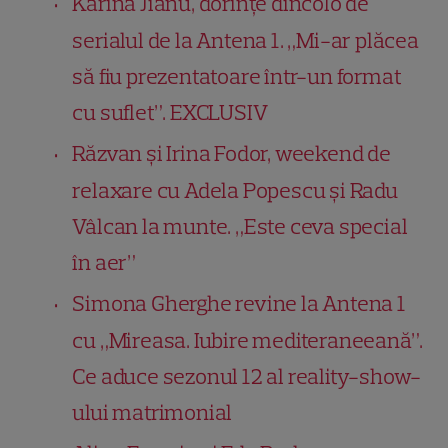
Karina Jianu, dorințe dincolo de
serialul de la Antena 1. „Mi-ar plăcea
să fiu prezentatoare într-un format
cu suflet”. EXCLUSIV
Răzvan și Irina Fodor, weekend de
relaxare cu Adela Popescu și Radu
Vâlcan la munte. „Este ceva special
în aer”
Simona Gherghe revine la Antena 1
cu „Mireasa. Iubire mediteraneeană”.
Ce aduce sezonul 12 al reality-show-
ului matrimonial