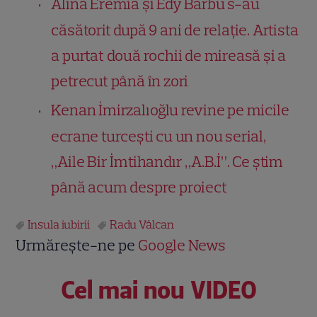
Alina Eremia și Edy Barbu s-au
căsătorit după 9 ani de relație. Artista
a purtat două rochii de mireasă și a
petrecut până în zori
Kenan İmirzalıoğlu revine pe micile
ecrane turcești cu un nou serial,
„Aile Bir İmtihandır „A.B.İ”. Ce știm
până acum despre proiect
Insula iubirii
Radu Vâlcan
Urmărește-ne pe
Google News
Cel mai nou VIDEO