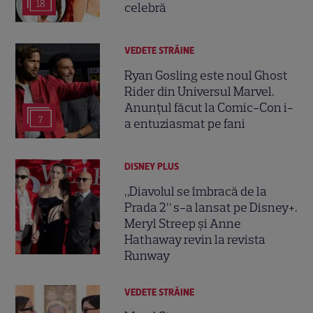
18
celebră
VEDETE STRĂINE
Ryan Gosling este noul Ghost
Rider din Universul Marvel.
Anunțul făcut la Comic-Con i-
7
a entuziasmat pe fani
DISNEY PLUS
„Diavolul se îmbracă de la
Prada 2” s-a lansat pe Disney+.
Meryl Streep și Anne
Hathaway revin la revista
Runway
VEDETE STRĂINE