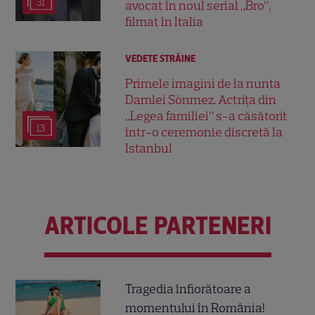
31
avocat în noul serial „Bro”,
filmat în Italia
VEDETE STRĂINE
Primele imagini de la nunta
Damlei Sönmez. Actrița din
„Legea familiei” s-a căsătorit
13
într-o ceremonie discretă la
Istanbul
ARTICOLE PARTENERI
Tragedia înfiorătoare a
momentului în România!