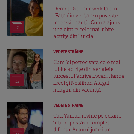
Demet Özdemir, vedeta din
„Fata din vis”, are o poveste
impresionantă. Cum a ajuns
12
una dintre cele mai iubite
actrițe din Turcia
VEDETE STRĂINE
Cum își petrec vara cele mai
iubite actrițe din serialele
turcești. Fahriye Evcen, Hande
32
Erçel și Neslihan Atagül,
imagini din vacanță
VEDETE STRĂINE
Can Yaman revine pe ecrane
într-o ipostază complet
diferită. Actorul joacă un