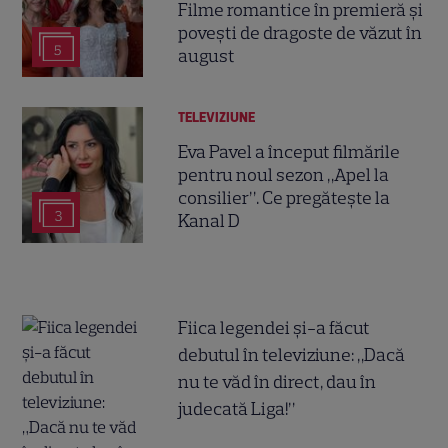
Filme romantice în premieră și
povești de dragoste de văzut în
5
august
TELEVIZIUNE
Eva Pavel a început filmările
pentru noul sezon „Apel la
consilier”. Ce pregătește la
3
Kanal D
Fiica legendei și-a făcut
debutul în televiziune: „Dacă
nu te văd în direct, dau în
judecată Liga!”