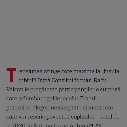
T
ensiunea atinge cote maxime la „Insula
iubirii”! După Consiliul focului, Radu
Vâlcan le pregătește participanților o surpriză
care schimbă regulile jocului. Emoții
puternice, alegeri neașteptate și momente
care vor rescrie povestea cuplurilor – totul de
la 20:30, la Antena 1 și pe AntenaPLAY.