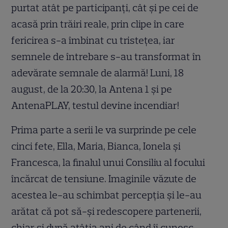
purtat atât pe participanți, cât și pe cei de
acasă prin trăiri reale, prin clipe în care
fericirea s-a îmbinat cu tristețea, iar
semnele de întrebare s-au transformat în
adevărate semnale de alarmă! Luni, 18
august, de la 20:30, la Antena 1 și pe
AntenaPLAY, testul devine incendiar!
Prima parte a serii le va surprinde pe cele
cinci fete, Ella, Maria, Bianca, Ionela și
Francesca, la finalul unui Consiliu al focului
încărcat de tensiune. Imaginile văzute de
acestea le-au schimbat percepția și le-au
arătat că pot să-și redescopere partenerii,
chiar și după atâția ani de când îi cunosc.