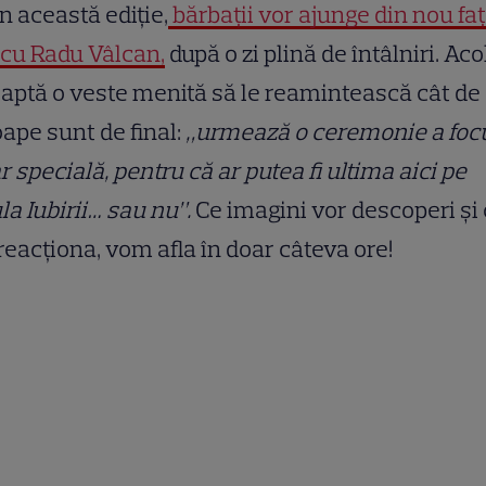
în această ediție,
bărbații vor ajunge din nou faț
 cu Radu Vâlcan,
după o zi plină de întâlniri. Acol
aptă o veste menită să le reamintească cât de
ape sunt de final:
„urmează o ceremonie a foc
r specială, pentru că ar putea fi ultima aici pe
la Iubirii… sau nu”.
Ce imagini vor descoperi ș
reacționa, vom afla în doar câteva ore!