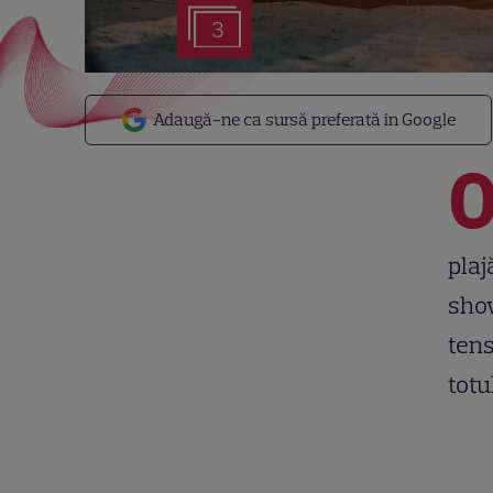
3
Adaugă-ne ca sursă preferată în Google
plaj
show
tens
totu