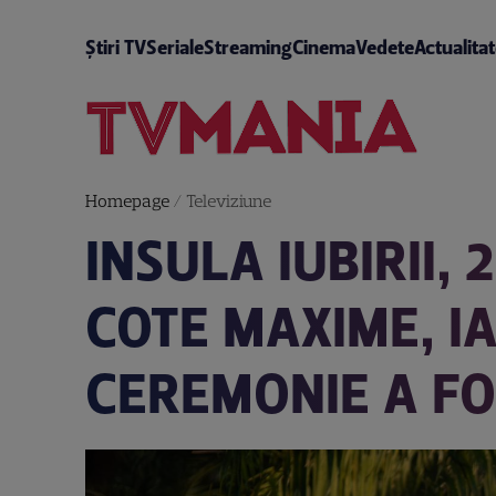
Știri TV
Seriale
Streaming
Cinema
Vedete
Actualita
Homepage
/
Televiziune
INSULA IUBIRII,
COTE MAXIME, IA
CEREMONIE A FO