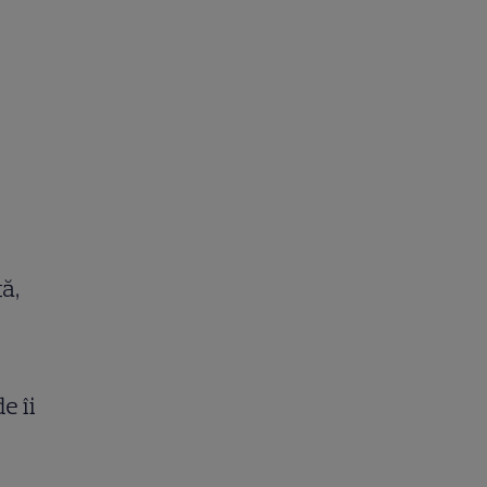
ă,
e îi