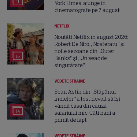
11
York Times, ajunge în
cinematografe pe 7 august
NETFLIX
Noutăți Netflix în august 2026:
Robert De Niro, „Nosferatu” și
noile sezoane din „Outer
16
Banks” și „Un veac de
singurătate”
VEDETE STRĂINE
Sean Astin din „Stăpânul
Inelelor” a fost nevoit să își
vândă casa din cauza
14
salariului mic: Câți bani a
primit de fapt
VEDETE STRĂINE