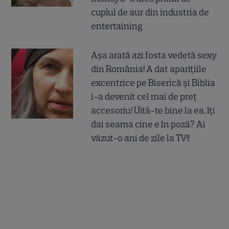
cuplul de aur din industria de
entertaining
Așa arată azi fosta vedetă sexy
din România! A dat aparițiile
excentrice pe Biserică și Biblia
i-a devenit cel mai de preț
accesoriu! Uită-te bine la ea, îți
dai seama cine e în poză? Ai
văzut-o ani de zile la TV!!