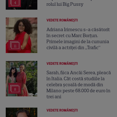
4
rolul lui Big Pussy
VEDETE ROMÂNEŞTI
Adriana Irimescu s-a căsătorit
în secret cu Marc Borțun.
Primele imagini de la cununia
11
civilă a actriței din „Trafic”
VEDETE ROMÂNEŞTI
Sarah, fiica Ancăi Serea, pleacă
în Italia. Cât costă studiile la
celebra școală de modă din
8
Milano: peste 68.000 de euro în
trei ani
VEDETE ROMÂNEŞTI