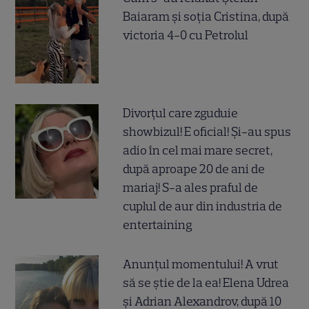
Baiaram și soția Cristina, după
victoria 4-0 cu Petrolul
Divorțul care zguduie
showbizul! E oficial! Și-au spus
adio în cel mai mare secret,
după aproape 20 de ani de
mariaj! S-a ales praful de
cuplul de aur din industria de
entertaining
Anunțul momentului! A vrut
să se știe de la ea! Elena Udrea
și Adrian Alexandrov, după 10