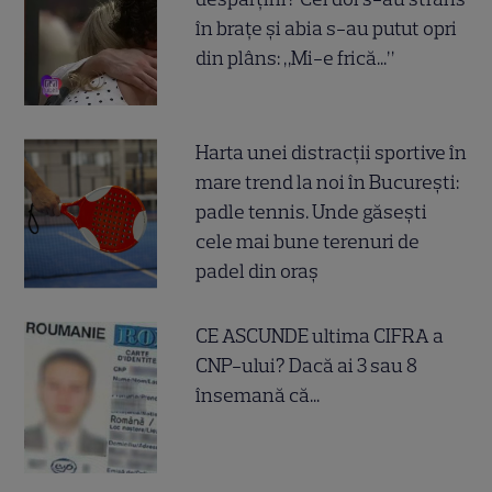
în brațe și abia s-au putut opri
din plâns: „Mi-e frică...”
Harta unei distracții sportive în
mare trend la noi în București:
padle tennis. Unde găsești
cele mai bune terenuri de
padel din oraș
CE ASCUNDE ultima CIFRA a
CNP-ului? Dacă ai 3 sau 8
însemană că...