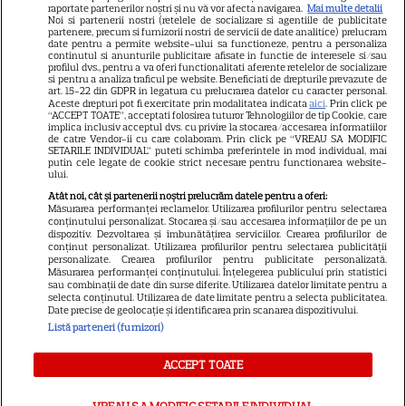
raportate partenerilor noștri și nu vă vor afecta navigarea.
Mai multe detalii
Noi si partenerii nostri (retelele de socializare si agentiile de publicitate
Avantaje
partenere, precum si furnizorii nostri de servicii de date analitice) prelucram
date pentru a permite website-ului sa functioneze, pentru a personaliza
Elle
continutul si anunturile publicitare afisate in functie de interesele si/sau
profilul dvs., pentru a va oferi functionalitati aferente retelelor de socializare
Unica
si pentru a analiza traficul pe website. Beneficiati de drepturile prevazute de
art. 15-22 din GDPR in legatura cu prelucrarea datelor cu caracter personal.
Retete practice
Aceste drepturi pot fi exercitate prin modalitatea indicata
aici
. Prin click pe
“ACCEPT TOATE”, acceptati folosirea tuturor Tehnologiilor de tip Cookie, care
implica inclusiv acceptul dvs. cu privire la stocarea/accesarea informatiilor
de catre Vendor-ii cu care colaboram. Prin click pe “VREAU SA MODIFIC
SETARILE INDIVIDUAL” puteti schimba preferintele in mod individual, mai
URMĂREȘTE-NE PE
putin cele legate de cookie strict necesare pentru functionarea website-
ului.
Atât noi, cât și partenerii noștri prelucrăm datele pentru a oferi:
Măsurarea performanței reclamelor. Utilizarea profilurilor pentru selectarea
conținutului personalizat. Stocarea și/sau accesarea informațiilor de pe un
dispozitiv. Dezvoltarea și îmbunătățirea serviciilor. Crearea profilurilor de
conținut personalizat. Utilizarea profilurilor pentru selectarea publicității
Copyright
2026
Ringier Romania – Toate Drepturile rezervate
personalizate. Crearea profilurilor pentru publicitate personalizată.
Măsurarea performanței conținutului. Înțelegerea publicului prin statistici
sau combinații de date din surse diferite. Utilizarea datelor limitate pentru a
selecta conținutul. Utilizarea de date limitate pentru a selecta publicitatea.
Date precise de geolocație și identificarea prin scanarea dispozitivului.
Listă parteneri (furnizori)
Pariază responsabil! Decizia ONJN nr. 821/25.09.2025.
Jocurile de noroc sunt interzise minorilor.
ACCEPT TOATE