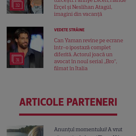
turcești. Fahriye Evcen, Hande
32
Erçel și Neslihan Atagül,
imagini din vacanță
VEDETE STRĂINE
Can Yaman revine pe ecrane
într-o ipostază complet
diferită. Actorul joacă un
31
avocat în noul serial „Bro”,
filmat în Italia
ARTICOLE PARTENERI
Anunțul momentului! A vrut