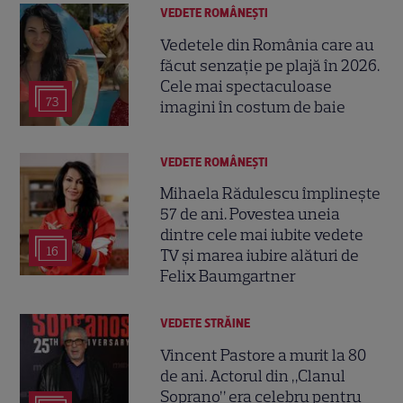
VEDETE ROMÂNEŞTI
Vedetele din România care au
făcut senzație pe plajă în 2026.
Cele mai spectaculoase
73
imagini în costum de baie
VEDETE ROMÂNEŞTI
Mihaela Rădulescu împlinește
57 de ani. Povestea uneia
dintre cele mai iubite vedete
16
TV și marea iubire alături de
Felix Baumgartner
VEDETE STRĂINE
Vincent Pastore a murit la 80
de ani. Actorul din „Clanul
Soprano” era celebru pentru