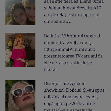
să se știe de la ea! Elena Udrea
și Adrian Alexandrov, după 10
ani de relație și un copil rupt
din soare au...
Doliu la TV! Anunțul tragic al
dimineții a venit acum și
frânge inimi! A murit subit
prezentatoarea TV care ani de
zile ne-a adus știri de pe
Litoral
Divorțul care zguduie
showbizul! E oficial! Și-au spus
adio în cel mai mare secret,
după aproape 20 de ani de
mariaj! S-a ales praful de