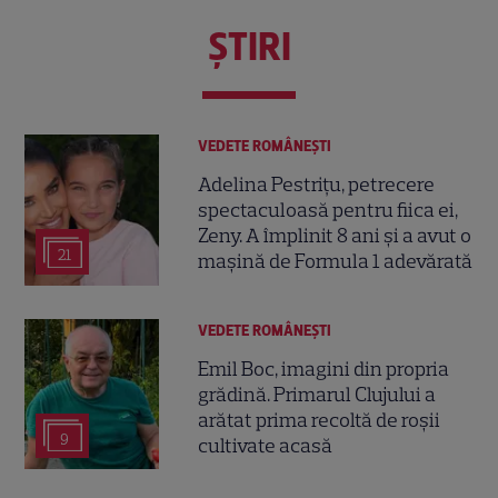
ŞTIRI
VEDETE ROMÂNEŞTI
Adelina Pestrițu, petrecere
spectaculoasă pentru fiica ei,
Zeny. A împlinit 8 ani și a avut o
21
mașină de Formula 1 adevărată
VEDETE ROMÂNEŞTI
Emil Boc, imagini din propria
grădină. Primarul Clujului a
arătat prima recoltă de roșii
9
cultivate acasă