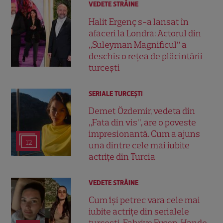
VEDETE STRĂINE
Halit Ergenç s-a lansat în
afaceri la Londra: Actorul din
„Suleyman Magnificul” a
deschis o rețea de plăcintării
turcești
SERIALE TURCEŞTI
Demet Özdemir, vedeta din
„Fata din vis”, are o poveste
impresionantă. Cum a ajuns
12
una dintre cele mai iubite
actrițe din Turcia
VEDETE STRĂINE
Cum își petrec vara cele mai
iubite actrițe din serialele