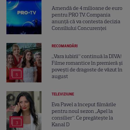
Amendă de 4 milioane de euro
pentru PRO TV. Compania
anunță că va contesta decizia
Consiliului Concurenței
RECOMANDĂRI
„Vara iubirii” continuă la DIVA!
Filme romantice în premieră și
povești de dragoste de văzut în
5
august
TELEVIZIUNE
Eva Pavel a început filmările
pentru noul sezon „Apel la
consilier”. Ce pregătește la
3
Kanal D