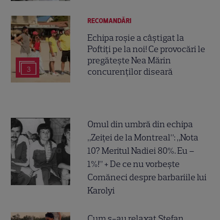
RECOMANDĂRI
Echipa roșie a câștigat la
Poftiți pe la noi! Ce provocări le
pregătește Nea Mărin
3
concurenților diseară
Omul din umbră din echipa
„Zeiței de la Montreal”: „Nota
10? Meritul Nadiei 80%. Eu –
1%!” + De ce nu vorbește
Comăneci despre barbariile lui
Karolyi
Cum s-au relaxat Ștefan