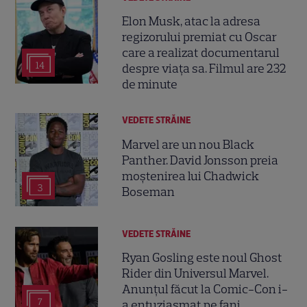
Elon Musk, atac la adresa
regizorului premiat cu Oscar
care a realizat documentarul
14
despre viața sa. Filmul are 232
de minute
VEDETE STRĂINE
Marvel are un nou Black
Panther. David Jonsson preia
moștenirea lui Chadwick
3
Boseman
VEDETE STRĂINE
Ryan Gosling este noul Ghost
Rider din Universul Marvel.
Anunțul făcut la Comic-Con i-
7
a entuziasmat pe fani