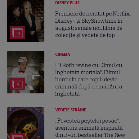
DISNEY PLUS
Premiere de neratat pe Netflix,
Disney+ și SkyShowtime în
august: seriale noi, filme de
15
colecție și vedete de top
CINEMA
Eli Roth revine cu „Omul cu
înghețata mortală”. Filmul
horror în care copiii devin
5
criminali după ce mănâncă
înghețată
VEDETE STRĂINE
„Povestea peștelui posac”,
aventura animată inspirată
dintr-un bestseller The New