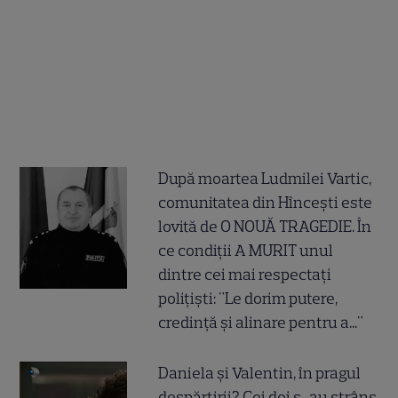
După moartea Ludmilei Vartic,
comunitatea din Hîncești este
lovită de O NOUĂ TRAGEDIE. În
ce condiții A MURIT unul
dintre cei mai respectați
polițiști: "Le dorim putere,
credință și alinare pentru a..."
Daniela și Valentin, în pragul
despărțirii? Cei doi s-au strâns