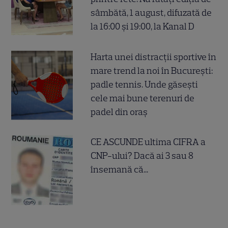
sâmbătă, 1 august, difuzată de
la 16:00 și 19:00, la Kanal D
Harta unei distracții sportive în
mare trend la noi în București:
padle tennis. Unde găsești
cele mai bune terenuri de
padel din oraș
CE ASCUNDE ultima CIFRA a
CNP-ului? Dacă ai 3 sau 8
însemană că...