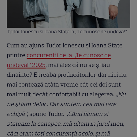
Tudor Ionescu și Ioana State la „Te cunosc de undeva!”
Cum au ajuns Tudor Ionescu și Ioana State
printre
concurenții de la „Te cunosc de
undeva!” 2025
, mai ales că nu se știau
dinainte? E treaba producătorilor, dar nici nu
mai contează atâta vreme cât cei doi sunt
mai mult decât confortabili cu alegerea.
„Nu
ne știam deloc. Dar suntem cea mai tare
echipă”
, spune Tudor.
„Când filmam și
stăteam la canapea, mă uitam în jurul meu,
căci eram toți concurenții acolo, și mă