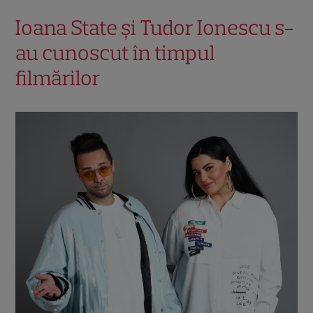
Ioana State și Tudor Ionescu s-
au cunoscut în timpul
filmărilor