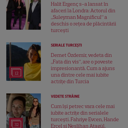
Halit Ergenç s-a lansat în
afaceri la Londra: Actorul din
„Suleyman Magnificul” a
deschis o rețea de plăcintării
turcești
SERIALE TURCEŞTI
Demet Özdemir, vedeta din
„Fata din vis”, are o poveste
impresionantă. Cum a ajuns
12
una dintre cele mai iubite
actrițe din Turcia
VEDETE STRĂINE
Cum își petrec vara cele mai
iubite actrițe din serialele
turcești. Fahriye Evcen, Hande
32
Erçel și Neslihan Atagül,