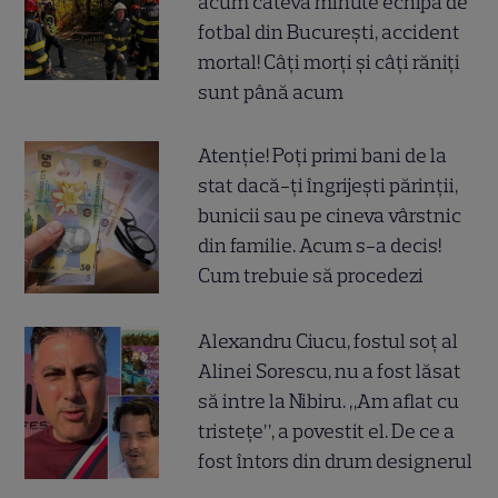
acum câteva minute echipa de
fotbal din București, accident
mortal! Câți morți și câți răniți
sunt până acum
Atenție! Poți primi bani de la
stat dacă-ți îngrijești părinții,
bunicii sau pe cineva vârstnic
din familie. Acum s-a decis!
Cum trebuie să procedezi
Alexandru Ciucu, fostul soț al
Alinei Sorescu, nu a fost lăsat
să intre la Nibiru. „Am aflat cu
tristețe”, a povestit el. De ce a
fost întors din drum designerul