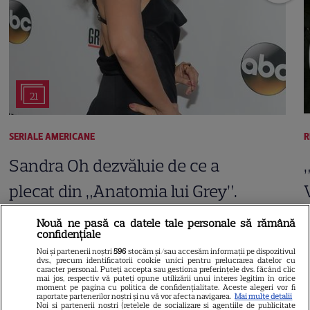
21
SERIALE AMERICANE
R
Sandra Oh dezvăluie de ce a
plecat din „Anatomia lui Grey”.
Discuția cu Shonda Rhimes
Nouă ne pasă ca datele tale personale să rămână
confidențiale
care a schimbat totul pentru
Noi și partenerii noștri
596
stocăm și/sau accesăm informații pe dispozitivul
dvs., precum identificatorii cookie unici pentru prelucrarea datelor cu
Cristina Yang
caracter personal. Puteți accepta sau gestiona preferințele dvs. făcând clic
mai jos, respectiv vă puteți opune utilizării unui interes legitim în orice
moment pe pagina cu politica de confidențialitate. Aceste alegeri vor fi
raportate partenerilor noștri și nu vă vor afecta navigarea.
Mai multe detalii
Noi si partenerii nostri (retelele de socializare si agentiile de publicitate