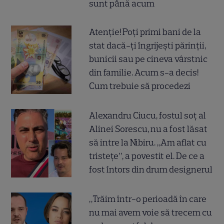
sunt până acum
Atenție! Poți primi bani de la
stat dacă-ți îngrijești părinții,
bunicii sau pe cineva vârstnic
din familie. Acum s-a decis!
Cum trebuie să procedezi
Alexandru Ciucu, fostul soț al
Alinei Sorescu, nu a fost lăsat
să intre la Nibiru. „Am aflat cu
tristețe”, a povestit el. De ce a
fost întors din drum designerul
„Trăim într-o perioadă în care
nu mai avem voie să trecem cu