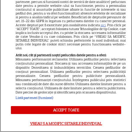
partenere, precum si furnizorii nostri de servicii de date analitice) prelucram
date pentru a permite website-ului sa functioneze, pentru a personaliza
ARTICOLE PARTENERI
continutul si anunturile publicitare afisate in functie de interesele si/sau
profilul dvs., pentru a va oferi functionalitati aferente retelelor de socializare
si pentru a analiza traficul pe website. Beneficiati de drepturile prevazute de
art. 15-22 din GDPR in legatura cu prelucrarea datelor cu caracter personal.
Aceste drepturi pot fi exercitate prin modalitatea indicata
aici
. Prin click pe
“ACCEPT TOATE”, acceptati folosirea tuturor Tehnologiilor de tip Cookie, care
implica inclusiv acceptul dvs. cu privire la stocarea/accesarea informatiilor
de catre Vendor-ii cu care colaboram. Prin click pe “VREAU SA MODIFIC
Horoscop Urania | Previziuni
SETARILE INDIVIDUAL” puteti schimba preferintele in mod individual, mai
putin cele legate de cookie strict necesare pentru functionarea website-
astrologice pentru perioada 1 –
ului.
7 august 2026. Venus va intra
Atât noi, cât și partenerii noștri prelucrăm datele pentru a oferi:
Măsurarea performanței reclamelor. Utilizarea profilurilor pentru selectarea
în zodia Balanței
conținutului personalizat. Stocarea și/sau accesarea informațiilor de pe un
dispozitiv. Dezvoltarea și îmbunătățirea serviciilor. Crearea profilurilor de
conținut personalizat. Utilizarea profilurilor pentru selectarea publicității
personalizate. Crearea profilurilor pentru publicitate personalizată.
Măsurarea performanței conținutului. Înțelegerea publicului prin statistici
sau combinații de date din surse diferite. Utilizarea datelor limitate pentru a
Ulei de perilla – ce este și ce
selecta conținutul. Utilizarea de date limitate pentru a selecta publicitatea.
Date precise de geolocație și identificarea prin scanarea dispozitivului.
beneficii are
Listă parteneri (furnizori)
ACCEPT TOATE
VREAU SA MODIFIC SETARILE INDIVIDUAL