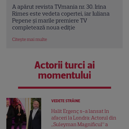
a
Irina Rimes dezvăluie „arma” din noul
„O z
ana
sezon „Vocea României”. Butonul care
Rose
schimbă jocul: „L-am folosit cu plăcere”
culi
EXCLUSIV
Citeș
Citește mai multe
Actorii turci ai
momentului
VEDETE STRĂINE
Halit Ergenç s-a lansat în
afaceri la Londra: Actorul din
„Suleyman Magnificul” a