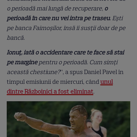
o perioadă mai lungă de recuperare,
o
perioadă în care nu vei intra pe traseu
. Ești
pe banca Faimoșilor, însă îi susții doar de pe
bancă.
Ionuț, iată o accidentare care te face să stai
pe margine
pentru o perioadă. Cum simți
această chestiune?
”, a spus Daniel Pavel în
timpul emisiunii de miercuri, când
unul
dintre Războinici a fost eliminat
.