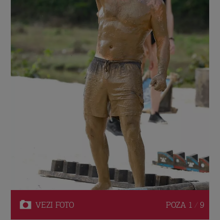
VEZI
FOTO
POZA
1 / 9