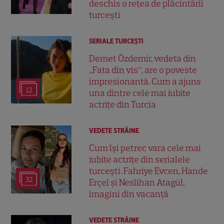
deschis o rețea de plăcintării
turcești
SERIALE TURCEŞTI
Demet Özdemir, vedeta din
„Fata din vis”, are o poveste
impresionantă. Cum a ajuns
12
una dintre cele mai iubite
actrițe din Turcia
VEDETE STRĂINE
Cum își petrec vara cele mai
iubite actrițe din serialele
turcești. Fahriye Evcen, Hande
32
Erçel și Neslihan Atagül,
imagini din vacanță
VEDETE STRĂINE