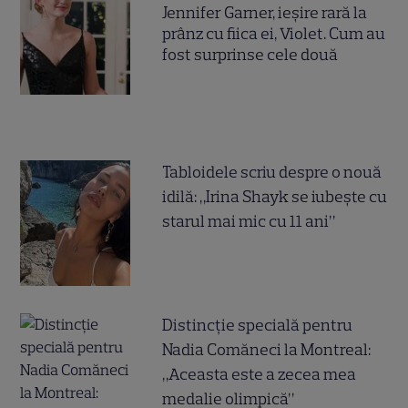
Jennifer Garner, ieșire rară la
prânz cu fiica ei, Violet. Cum au
fost surprinse cele două
Tabloidele scriu despre o nouă
idilă: „Irina Shayk se iubește cu
starul mai mic cu 11 ani”
Distincție specială pentru
Nadia Comăneci la Montreal:
„Aceasta este a zecea mea
medalie olimpică”