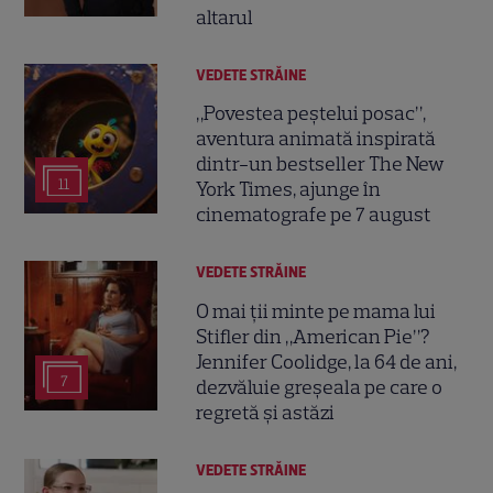
altarul
VEDETE STRĂINE
„Povestea peștelui posac”,
aventura animată inspirată
dintr-un bestseller The New
11
York Times, ajunge în
cinematografe pe 7 august
VEDETE STRĂINE
O mai ții minte pe mama lui
Stifler din „American Pie”?
Jennifer Coolidge, la 64 de ani,
7
dezvăluie greșeala pe care o
regretă și astăzi
VEDETE STRĂINE