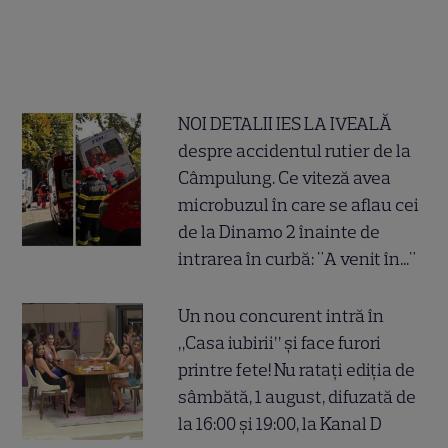
NOI DETALII IES LA IVEALĂ
despre accidentul rutier de la
Câmpulung. Ce viteză avea
microbuzul în care se aflau cei
de la Dinamo 2 înainte de
intrarea în curbă: "A venit în..."
Un nou concurent intră în
„Casa iubirii” și face furori
printre fete! Nu ratați ediția de
sâmbătă, 1 august, difuzată de
la 16:00 și 19:00, la Kanal D