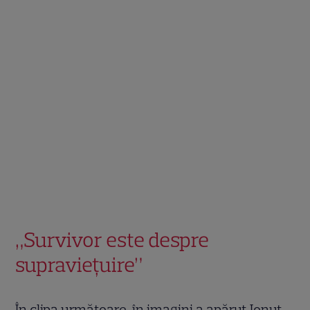
„Survivor este despre
supraviețuire”
În clipa următoare, în imagini a apărut Ionuț