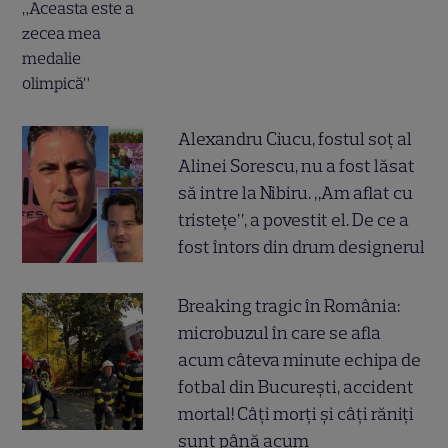
Alexandru Ciucu, fostul soț al
Alinei Sorescu, nu a fost lăsat
să intre la Nibiru. „Am aflat cu
tristețe”, a povestit el. De ce a
fost întors din drum designerul
Breaking tragic în România:
microbuzul în care se afla
acum câteva minute echipa de
fotbal din București, accident
mortal! Câți morți și câți răniți
sunt până acum