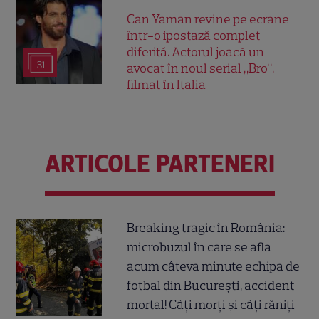
Can Yaman revine pe ecrane
într-o ipostază complet
diferită. Actorul joacă un
31
avocat în noul serial „Bro”,
filmat în Italia
ARTICOLE PARTENERI
Breaking tragic în România:
microbuzul în care se afla
acum câteva minute echipa de
fotbal din București, accident
mortal! Câți morți și câți răniți